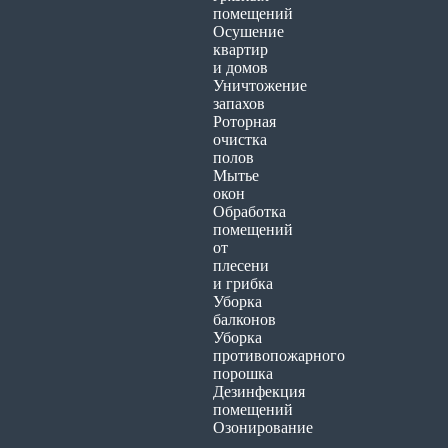
помещений
Осушение
квартир
и домов
Уничтожение
запахов
Роторная
очистка
полов
Мытье
окон
Обработка
помещений
от
плесени
и грибка
Уборка
балконов
Уборка
противопожарного
порошка
Дезинфекция
помещений
Озонирование