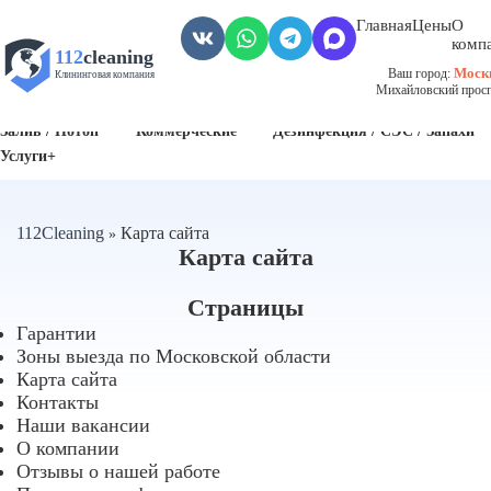
Главная
Цены
О
комп
112
cleaning
Моск
Ваш город:
Клининговая компания
Михайловский проспе
Пожар
Биозагрязнения
Антисанитария / Грязные помещения
Залив / Потоп
Коммерческие
Дезинфекция / СЭС / Запахи
Услуги+
112Cleaning
Карта сайта
»
Карта сайта
Страницы
Гарантии
Зоны выезда по Московской области
Карта сайта
Контакты
Наши вакансии
О компании
Отзывы о нашей работе