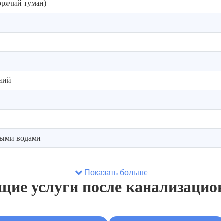
орячий туман)
ений
ными водами
Показать больше
щие услуги после канализацио