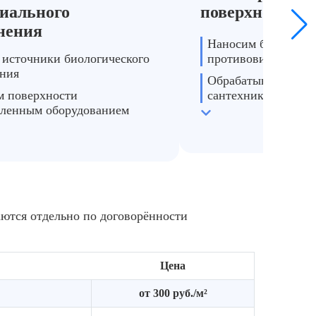
иального
поверхностей
нения
Наносим бактериц
 источники биологического
противовирусные п
ения
Обрабатываем стен
 поверхности
сантехнику и зоны 
ленным оборудованием
Уничтожаем кишечн
 основания к нанесению
грибки и патогены
ств
аются отдельно по договорённости
Цена
от 300 руб./м²