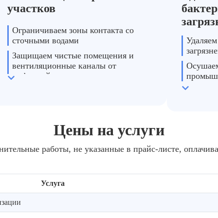
участков
бактер
загряз
Ограничиваем зоны контакта со
сточными водами
Удаляем
загрязн
Защищаем чистые помещения и
вентиляционные каналы от
Осушаем
инфекций
промыш
Подготавливаем объект к
Готовим
безопасной санитарной обработке
дезсред
Цены на услуги
нительные работы, не указанные в прайс-листе, оплачив
Услуга
изации