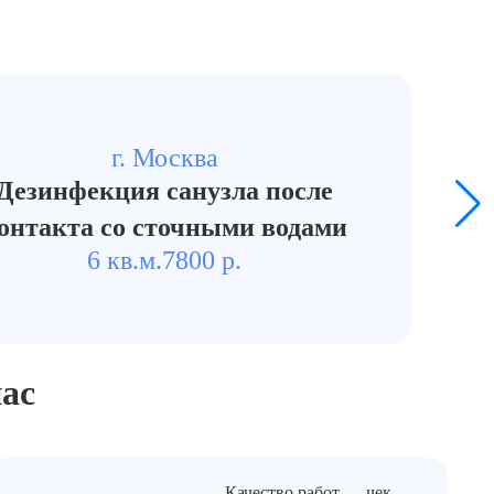
г. Москва
Дезинфекция санузла после
онтакта со сточными водами
6 кв.м.
7800 р.
До
ас
Качество работ — чек