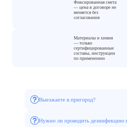
Фиксированная смета
— цена в договоре не
меняется без
согласования
Материалы и химия
— только
сертифицированные
составы, инструкции
по применению
Выезжаете в пригород?
Мы осуществляем уборку и дезинфекцию 
и за ее пределами.
Нужно ли проводить дезинфекцию п
Да. Сточные воды содержат бактерии, ви