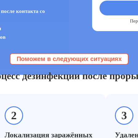
 после контакта со
Пер
и
сов
Поможем в следующих ситуациях
вание после прорыва канализации
оцесс дезинфекции после прор
2
3
и.
Локализация заражённых
Удале