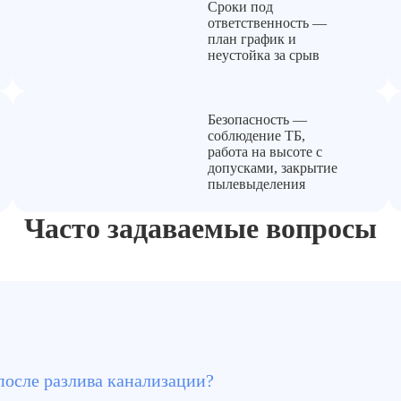
Сроки под
ответственность —
план график и
неустойка за срыв
Безопасность —
соблюдение ТБ,
работа на высоте с
допусками, закрытие
пылевыделения
Часто задаваемые вопросы
после прорыва канализации на любой площади не только
осле разлива канализации?
русы и грибки. Без обеззараживания поверхности остают