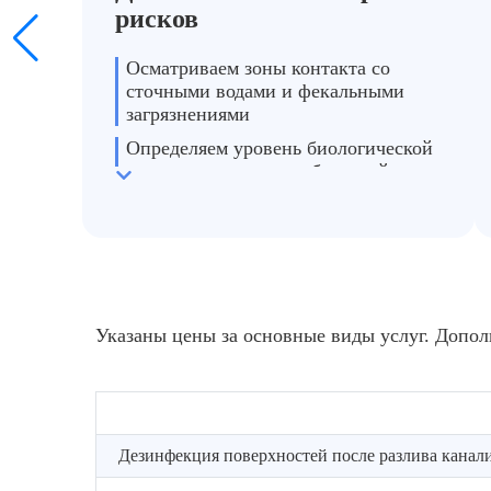
рисков
Осматриваем зоны контакта со
сточными водами и фекальными
загрязнениями
Определяем уровень биологической
опасности и наличие бактерий
Подбираем метод обеззараживания и
необходимые препараты
Указаны цены за основные виды услуг. Допол
Дезинфекция поверхностей после разлива канал