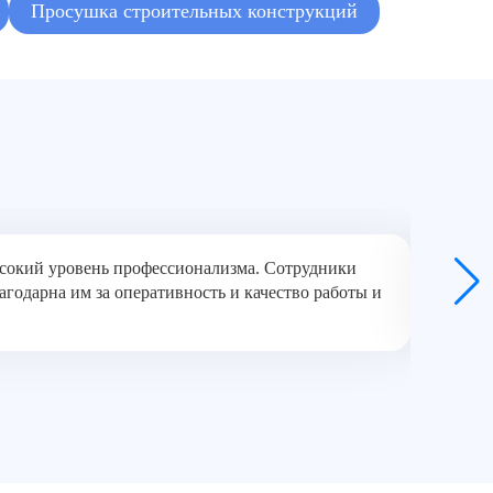
Просушка строительных конструкций
ысокий уровень профессионализма. Сотрудники
Хочу вы
агодарна им за оперативность и качество работы и
Они эфф
професс
П