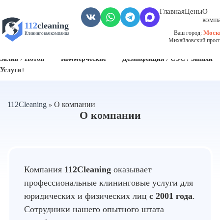
Главная
Цены
О
комп
112
cleaning
Моск
Ваш город:
Клининговая компания
Михайловский проспе
Пожар
Биозагрязнения
Антисанитария / Грязные помещения
Залив / Потоп
Коммерческие
Дезинфекция / СЭС / Запахи
Услуги+
112Cleaning
О компании
»
О компании
Компания
112Cleaning
оказывает
профессиональные клининговые услуги для
юридических и физических лиц
с 2001 года
.
Сотрудники нашего опытного штата