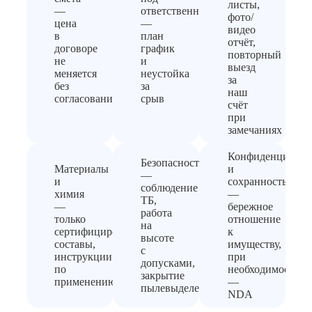
листы,
—
ответственность
фото/
цена
—
видео
в
план
отчёт,
договоре
график
повторный
не
и
выезд
меняется
неустойка
за
без
за
наш
согласования
срыв
счёт
при
замечаниях
Конфиденциальн
Безопасность
Материалы
и
—
и
сохранность
соблюдение
химия
—
ТБ,
—
бережное
работа
только
отношение
на
сертифицированные
к
высоте
составы,
имуществу,
с
инструкции
при
допусками,
по
необходимости
закрытие
применению
—
пылевыделения
NDA