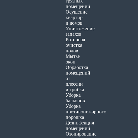
грязных
помещений
Осушение
квартир
и домов
Уничтожение
запахов
Роторная
очистка
полов
Мытье
окон
Обработка
помещений
от
плесени
и грибка
Уборка
балконов
Уборка
противопожарного
порошка
Дезинфекция
помещений
Озонирование