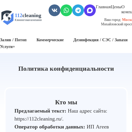
?>
Главная
Цены
О
комп
112
cleaning
Моск
Ваш город:
Клининговая компания
Михайловский проспе
Пожар
Биозагрязнения
Антисанитария / Грязные помещения
Залив / Потоп
Коммерческие
Дезинфекция / СЭС / Запахи
Услуги+
Политика конфиденциальности
Кто мы
Предлагаемый текст:
Наш адрес сайта:
https://112cleaning.ru/.
Оператор обработки данных:
ИП Агеев