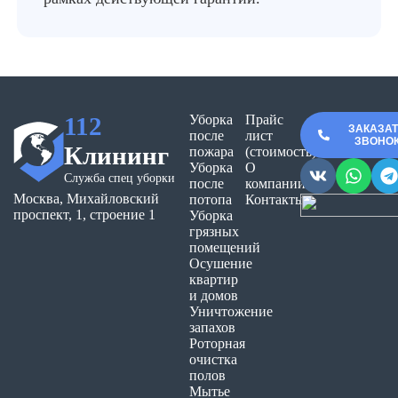
112
Уборка
Прайс
ЗАКАЗА
после
лист
ЗВОНО
Клининг
пожара
(стоимость)
Уборка
О
Служба спец уборки
после
компании
Москва, Михайловский
потопа
Контакты
проспект, 1, строение 1
Уборка
грязных
помещений
Осушение
квартир
и домов
Уничтожение
запахов
Роторная
очистка
полов
Мытье