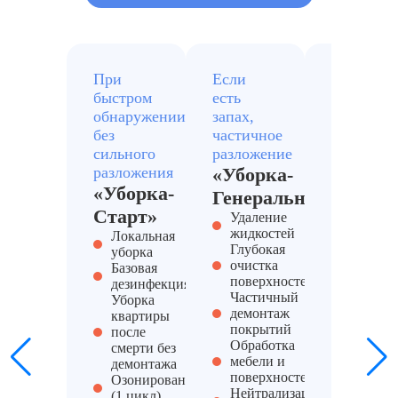
При
Если
При
быстром
есть
сильном
обнаружении,
запах,
трупном
без
частичное
запахе и
сильного
разложение
заражени
разложения
«Уборка-
«Уборк
«Уборка-
Генеральный»
Антиса
Старт»
Удаление
pro»
жидкостей
Локальная
Полны
Глубокая
уборка
компле
очистка
Базовая
уборки
поверхностей
дезинфекция
Демонт
Частичный
Уборка
мебели,
демонтаж
квартиры
пола,
покрытий
после
отделки
Обработка
смерти без
Исполь
мебели и
демонтажа
сильны
поверхностей
Озонирование
химиче
Нейтрализации
(1 цикл)