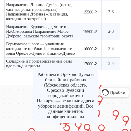
Направление Ликино-Дулёво (центр,
частные дома, производства)
2-3
15500 ₽
Направление Дрезна (ж/д станция,
коттеджная застройка)
Направление Куровское, дачные и
ИЖС-массивы Направление Малое
2-3
15500 ₽
Дуброво, сельские территории округа
Горьковское шоссе — удалённые
коттеджные посёлки Промышленные
3-4
16000 ₽
зоны Орехово-Зуево и Ликино-Дулёво
Складские и производственные базы
3-4
17000 ₽
вдоль ж/д и трассы
Работаем в Орехово-Зуева и
ближайших районах
(Московская область,
Орехово-Зуевский
городской округ)
На карте — реальные адреса
уборок и дезинфекций. Все
данные клиентов
конфиденциальны