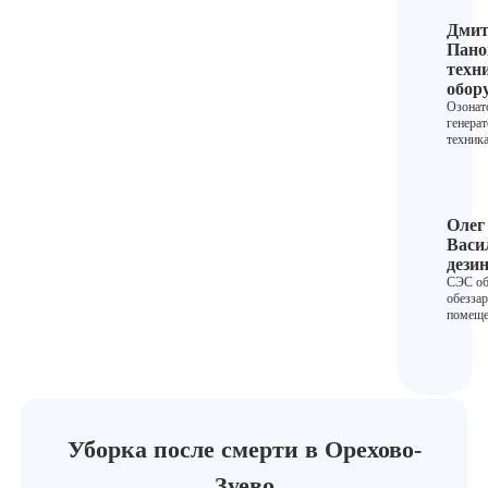
Дмит
Пано
техн
обор
Озонат
генера
техник
Олег
Васи
дези
СЭС об
обезза
помеще
Уборка после смерти в Орехово-
Зуево