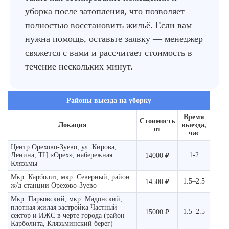
уборка после затопления, что позволяет
полностью восстановить жильё. Если вам
нужна помощь, оставьте заявку — менеджер
свяжется с вами и рассчитает стоимость в
течение нескольких минут.
Районы выезда на уборку
Время
Стоимость
Локация
выезда,
от
час
Центр Орехово-Зуево, ул. Кирова,
Ленина, ТЦ «Орех», набережная
1-2
14000 ₽
Клязьмы
Мкр. Карболит, мкр. Северный, район
1.5–2.5
14500 ₽
ж/д станции Орехово-Зуево
Мкр. Парковский, мкр. Мадонский,
плотная жилая застройка Частный
1.5–2.5
15000 ₽
сектор и ИЖС в черте города (район
Карболита, Клязьминский берег)