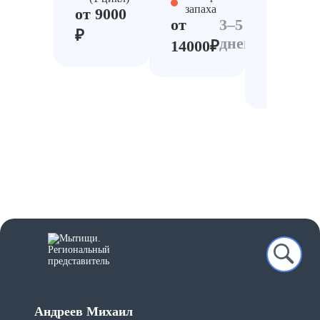
средств
запаха
от 9000
Глубока
от
3–5
дезинфе
₽
дней
дезинсе
14000₽
от
25000₽
Андреев Михаил