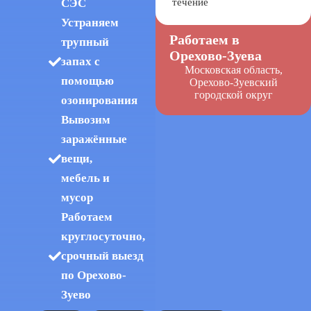
СЭС
течение
Устраняем
Работаем в
трупный
Орехово-Зуева
запах с
Московская область,
помощью
Орехово-Зуевский
городской округ
озонирования
Вывозим
заражённые
вещи,
мебель и
мусор
Работаем
круглосуточно,
срочный выезд
по Орехово-
Зуево