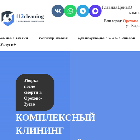
Главная
Цены
О
комп
112
cleaning
Орехово-
Ваш город:
Клининговая компания
ул. Киро
Пожар
Биозагрязнения
Антисанитария / Грязные помещения
Залив / Потоп
Коммерческие
Дезинфекция / СЭС / Запахи
Услуги+
Уборка
после
смерти в
Орехово-
Зуево
КОМПЛЕКСНЫЙ
КЛИНИНГ