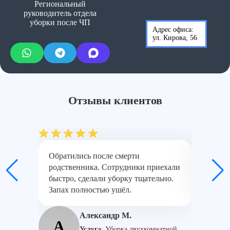
Региональный
руководитель отдела
уборки после ЧП
Адрес офиса:
ул. Кирова, 56
Отзывы клиентов
Обратились после смерти
Работал
родственника. Сотрудники приехали
Очень с
быстро, сделали уборку тщательно.
результ
Запах полностью ушёл.
И
Александр М.
А
Услуга
:
Уборка двухкомнатной