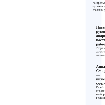
Контроль 
организац
сложных р
Паве
руко
авар
восс
рабо
Устран
загрязн
антиса
Анна
Смир
—
инже
смет
Расчёт
стоимо
подбор
решени