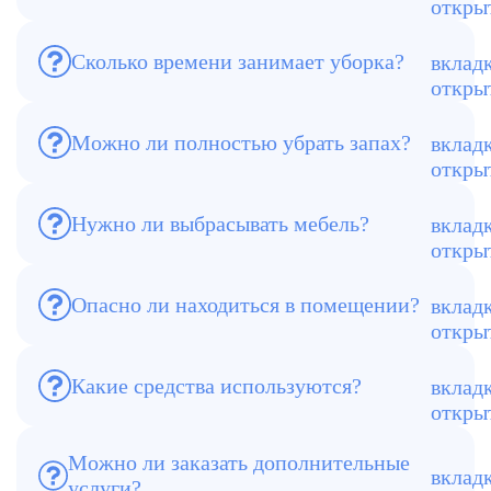
запаха, вывоз мусора.
Сколько времени занимает уборка?
От нескольких часов до 1–2 дней.
Можно ли полностью убрать запах?
Да, с помощью озонирования и
специальных средств.
Нужно ли выбрасывать мебель?
В сложных случаях — да, при сильном
заражении.
Опасно ли находиться в помещении?
До обработки — да, после — безопасно.
Какие средства используются?
Профессиональная химия и
оборудование.
Можно ли заказать дополнительные
услуги?