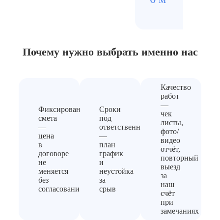
5500
Почему нужно выбрать
именно нас
Качество
работ
—
Фиксированная
Сроки
чек
смета
под
листы,
—
ответственность
фото/
цена
—
видео
в
план
отчёт,
договоре
график
повторный
не
и
выезд
меняется
неустойка
за
без
за
наш
согласования
срыв
счёт
при
замечаниях