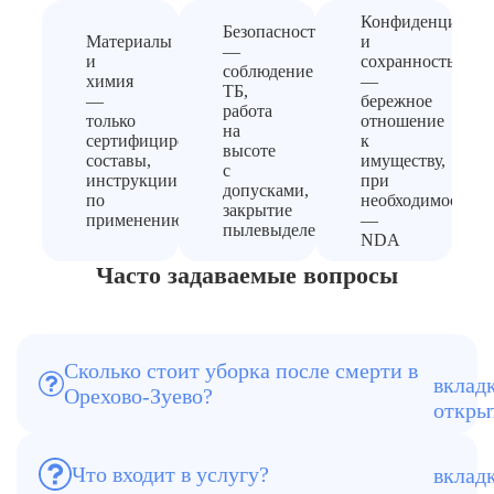
Конфиденциальн
Безопасность
Материалы
и
—
и
сохранность
соблюдение
химия
—
ТБ,
—
бережное
работа
только
отношение
на
сертифицированные
к
высоте
составы,
имуществу,
с
инструкции
при
допусками,
по
необходимости
закрытие
применению
—
пылевыделения
NDA
Часто задаваемые вопросы
Сколько стоит уборка после смерти в
Орехово-Зуево?
Цена зависит от площади, степени
загрязнения и объёма работ.
Что входит в услугу?
Очистка, дезинфекция, устранение