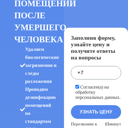
ПОМЕЩЕНИЙ
ПОСЛЕ
УМЕРШЕГО
ЧЕЛОВЕКА
Заполнив форму,
узнайте цену и
Удаляем
получите ответы
на вопросы
биологические
загрязнения и
следы
разложения
Согласен(а) на
Проводим
обработку
дезинфекцию
персональных данных.
помещений
по
стандартам
Перезвоним в
15
минут