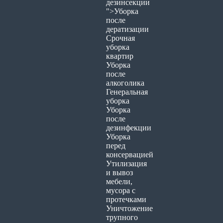
дезинсекции
">Уборка
после
дератизации
Срочная
уборка
квартир
Уборка
после
алкоголика
Генеральная
уборка
Уборка
после
дезинфекции
Уборка
перед
консервацией
Утилизация
и вывоз
мебели,
мусора с
протечками
Уничтожение
трупного