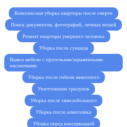
Услуги по уборке после смерти
от 9500 ₽
Комплексная уборка квартиры после смерти
близкого человека
Поиск документов, фотографий, личных вещей
Обработка квартиры после смерти
от 11000 ₽
человека
Ремонт квартиры умершего человека
Услуги дезинфекции квартиры после
от 4500 ₽
умершего
Уборка после суицида
Уборка помещений после умершего
от 400 ₽/
Вывоз мебели с протечками/зараженными
человека
м²
насекомыми
Клининг дома после домашних
от 400 ₽/
Уборка после гибели животного
животных
м²
Уничтожение грызунов
от 400 ₽/
Уборка после похорон
м²
Уборка после тяжелобольного
Клининг после покойника
от 10500 ₽
Уборка после алкоголика
Уборка перед консервацией