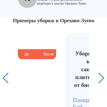
квартиры в центре Орехово-Зуево
Примеры уборки в Орехово-Зуево
Центр
Уборка в в
До
После
До
комнат
сантехни
плитки и м
от биологич
следов
Площадь
Стои
6 м²