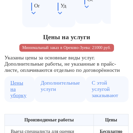
Определение
Удаление
мебели
тумана
степени
заражённых
и
и
загрязнений
материалов
техники
химия
Расчёт
Вывоз
Чистка
Уничто
стоимости
мусора
труднодоступных
бактери
Цены на услуги
мест
и
вирусов
Минимальный заказ в Орехово-Зуева: 21000 руб.
Указаны цены за основные виды услуг.
Дополнительные работы, не указанные в прайс-
листе, оплачиваются отдельно по договорённости
Цены
Дополнительные
С этой
на
услуги
услугой
уборку
заказывают
Производимые работы
Цены
Выезд специалиста для оценки
Бесплатно