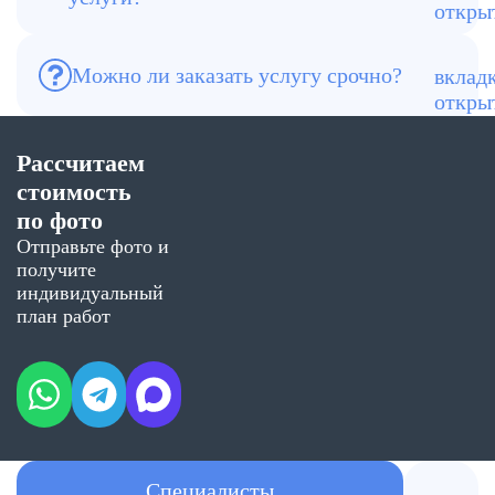
Да, включая дезинфекцию помещений и
обработку от насекомых.
Можно ли заказать услугу срочно?
Да, возможен срочный выезд в течение
1–2 часов.
Рассчитаем
стоимость
по фото
Отправьте фото и
получите
индивидуальный
план работ
Специалисты