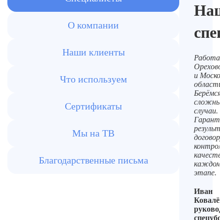
На
О компании
спе
Наши клиенты
Работа
Орехов
и Моско
Что используем
област
Берёмся
сложн
Сертификаты
случаи.
Гарант
резуль
Мы на ТВ
договор
контро
качест
Благодарственные письма
каждо
этапе.
Иван
Ковал
руково
спецуб