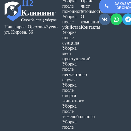
112
Уборка
Прайс
ЗАКАЗА
после
лист
ЗВОНО
Клининг
покойного
(стоимость)
Уборка
О
Служба спец уборки
после
компании
Наш адрес: Орехово-Зуево
убийства
Контакты
ул. Кирова, 56
Уборка
после
суицида
Уборка
мест
преступлений
Уборка
после
несчастного
случая
Уборка
после
смерти
животного
Уборка
после
тяжелобольного
Уборка
после