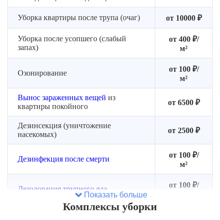
Уборка квартиры после трупа (очаг)
от 10000 ₽
Уборка после усопшего (слабый
от 400 ₽/
запах)
м²
от 100 ₽/
Озонирование
м²
Вынос зараженных вещей
из
от 6500 ₽
квартиры покойного
Дезинсекция (уничтожение
от 2500 ₽
насекомых)
от 100 ₽/
Дезинфекция после смерти
м²
от 100 ₽/
Дезодорация трупного яда
м²
Показать больше
Комплексы уборки
Устранение неприятного запаха
от 4000 ₽