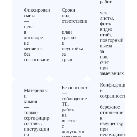
работ
—
Фиксированная
Сроки
чек
смета
под
листы,
—
ответственность
фото/
цена
—
видео
в
план
отчёт,
договоре
график
повторный
не
и
выезд
меняется
неустойка
за
без
за
наш
согласования
срыв
счёт
при
замечаниях
Конфиденциальн
Безопасность
Материалы
и
—
и
сохранность
соблюдение
химия
—
ТБ,
—
бережное
работа
только
отношение
на
сертифицированные
к
высоте
составы,
имуществу,
с
инструкции
при
допусками,
по
необходимости