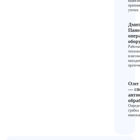
выявля
причин
утечек
Дмит
Пано
опер
обор
Работае
теплов
влагом
находи
протеч
Олег
— сп
анти
обра
Опреде
грибка 
намока