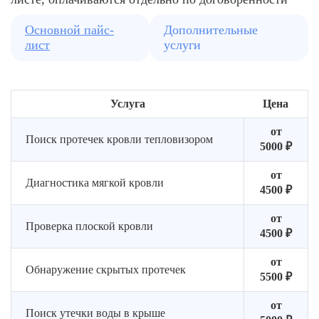
и
намокания
проблемы
дефект
внешних
с
и
и
Основной пайс-
Дополнительные
элементов
высокой
объем
пробле
лист
услуги
фиксируем
точностью
повреждений
участки
скопление
влаги
и
Услуга
Цена
потенциальные
проблемы
от
Поиск протечек кровли тепловизором
5000 ₽
от
Диагностика мягкой кровли
4500 ₽
от
Проверка плоской кровли
4500 ₽
от
Обнаружение скрытых протечек
5500 ₽
от
Поиск утечки воды в крыше