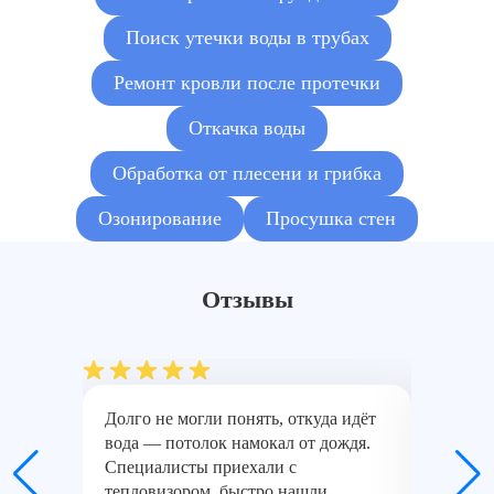
Поиск утечки воды в трубах
Ремонт кровли после протечки
Откачка воды
Обработка от плесени и грибка
Озонирование
Просушка стен
Отзывы
Долго не могли понять, откуда идёт
Появилс
вода — потолок намокал от дождя.
отходит
Специалисты приехали с
проблем
тепловизором, быстро нашли
Провели