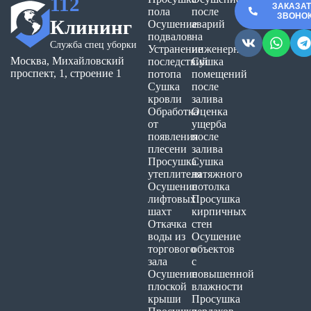
112
ЗАКАЗА
пола
после
ЗВОНО
Клининг
Осушение
аварий
подвалов
на
Служба спец уборки
Устранение
инженерных
Москва, Михайловский
последствий
Сушка
проспект, 1, строение 1
потопа
помещений
Сушка
после
кровли
залива
Обработка
Оценка
от
ущерба
появления
после
плесени
залива
Просушка
Сушка
утеплителя
натяжного
Осушение
потолка
лифтовых
Просушка
шахт
кирпичных
Откачка
стен
воды из
Осушение
торгового
объектов
зала
с
Осушение
повышенной
плоской
влажности
крыши
Просушка