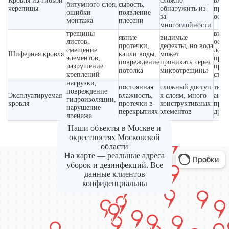
Кровля из гибкой
сложно
влаг
битумного слоя,
сырость,
черепицы
обнаружить из-
пров
ошибки
появление
за
осно
монтажа
плесени
многослойности
трещины
визу
явные
видимые
листов,
осмо
протечки,
дефекты, но вода
смещение
лока
Шиферная кровля
капли воды,
может
элементов,
прол
повреждение
проникать через
разрушение
пров
потолка
микротрещины
креплений
стык
нагрузки,
постоянная
сложный доступ
тепл
повреждение
Эксплуатируемая
влажность,
к слоям, много
анал
гидроизоляции,
кровля
протечки в
конструктивных
пров
нарушение
перекрытиях
элементов
дрен
дренажа
Наши объекты в Москве и
окрестностях Московской
области
На карте — реальные адреса
уборок и дезинфекций. Все
данные клиентов
конфиденциальны