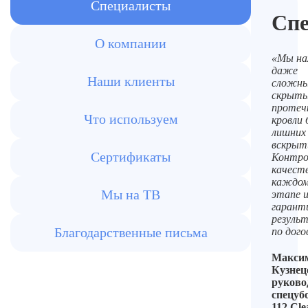
Специалисты
Сп
О компании
«Мы на
даже
Наши клиенты
сложны
скрыт
протеч
Что используем
кровли 
лишних
вскрыт
Сертификаты
Контро
качест
каждо
Мы на ТВ
этапе 
гарант
резуль
Благодарственные письма
по дого
Макси
Кузнец
руково
спецуб
112 Cle