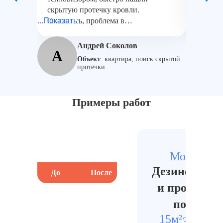
скрытую протечку кровли.
провери
...Показать
Оказалось, проблема в
...Показат
— нашл
гидроизоляции. Всё объяснили,
осушени
показали на экране. Очень
решени
Андрей Соколов
А
Е
профессиональный подход.
Объект
:
квартира, поиск скрытой
протечки
Примеры работ
Москва
Дезинфекци
До
После
До
и просушка
полов
15м²
35000₽