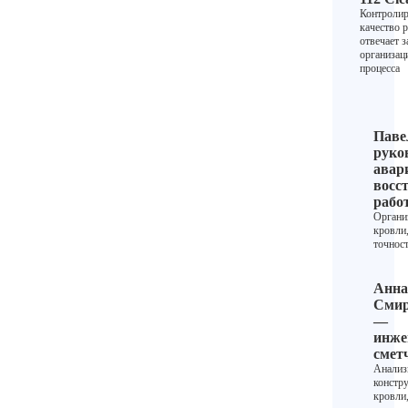
Контролир
качество р
отвечает з
организа
процесса
Паве
руко
авар
восс
рабо
Органи
кровли
точност
Анна
Смир
—
инже
смет
Анализ
констр
кровли