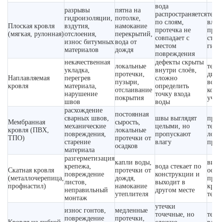
вода
разрывы
пятна на
распространяется
тепл
гидроизоляции,
потолке,
по слоям,
влаг
Плоская кровля
вздутия,
намокание
протечка не
пров
(мягкая, рулонная)
отслоения,
перекрытий,
совпадает с
стяж
износ битумных
вода от
местом
гидр
материалов
дождя
повреждения
некачественная
дефекты скрыты
локальные
тепл
укладка,
внутри слоёв,
протечки,
диаг
Наплавляемая
перегрев
сложно
пузыри,
вскр
кровля
материала,
определить
отслаивание
конт
нарушение
точку входа
покрытия
учас
швов
воды
расхождение
постоянная
сварных швов,
швы выглядят
пров
Мембранная
сырость,
механические
целыми, но
тепл
кровля (ПВХ,
локальные
повреждения,
пропускают
лока
ТПО)
протечки от
старение
влагу
прол
осадков
материала
разгерметизация
капли воды,
визу
крепежа,
вода стекает по
Скатная кровля
протечки от
осмо
повреждение
конструкции и
(металлочерепица,
дождя,
пров
листов,
выходит в
профнастил)
намокание
креп
неправильный
другом месте
утеплителя
тепл
монтаж
утечки
износ гонтов,
медленные
точечные, но
тепл
повреждение
протечки,