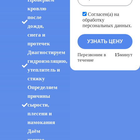
кровлю
Согласен(а) на
после
обработку
персональных данных.
дождя,
снега и
протечек
Диагностируем
Перезвоним в
15
минут
течение
гидроизоляцию,
утеплитель и
стяжку
Определяем
причины
сырости,
плесени и
намокания
Даём
точное