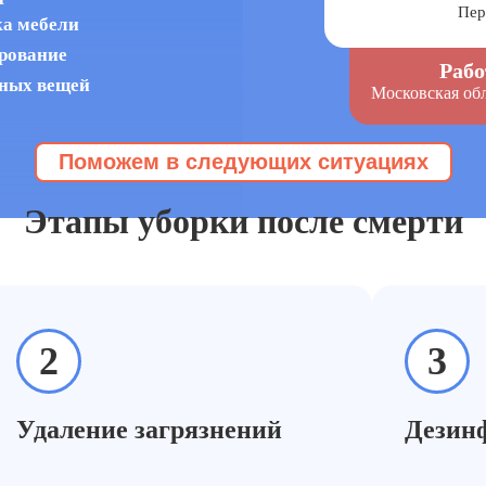
Пер
ка мебели
ирование
Рабо
нных вещей
Московская обл
Поможем в следующих ситуациях
 умершего
да заказывают уборку после см
Этапы уборки после смерти
2
3
Удаление загрязнений
Дезин