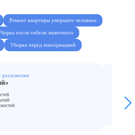
от 4500 ₽
Ремонт квартиры умершего человека
от 400 ₽/м²
Уборка после гибели животного
от 400 ₽/м²
Уборка перед консервацией
от 400 ₽/м²
от 10500 ₽
е разложение
При силь
ый»
«Уборк
Полный
стей
Демонта
ытий
Исполь
хностей
Глубока
от 2500