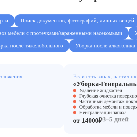
ерти
Поиск документов, фотографий, личных вещей
оз мебели с протечками/зараженными насекомыми
рка после тяжелобольного
Уборка после алкоголика
азложения
Если есть запах, частично
«Уборка-Генеральн
Удаление жидкостей
Глубокая очистка поверхно
Частичный демонтаж покр
Обработка мебели и повер
Нейтрализации запаха
3–5 дней
от 14000₽