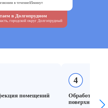
езвоним в течение
15
минут
таем в Долгопрудном
асть, городской округ Долгопрудный
ерти:
4
Антисанитария и зараж
фекция помещений
Обработка меб
Бактерии, насекомые → дезинсекция и обраб
поверхностей