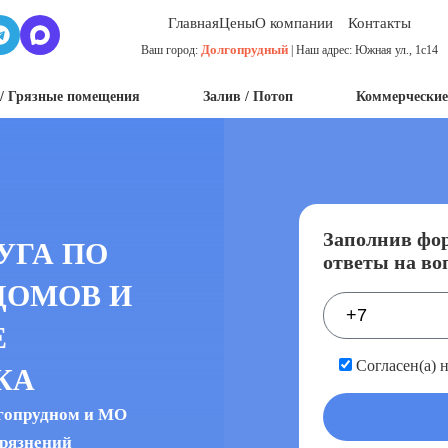
Главная
Цены
О компании
Контакты
Долгопрудный
Ваш город:
| Наш адрес: Южная ул., 1с14
/ Грязные помещения
Залив / Потоп
Коммерческие
Заполнив фор
УГА ПО
ответы на во
ДОМОВ И
Е
Согласен(а) 
КА
лгопрудном и МО
грязнений