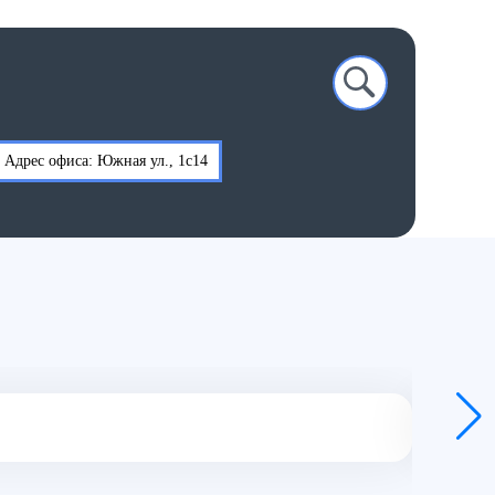
Адрес офиса: Южная ул., 1с14
Использ