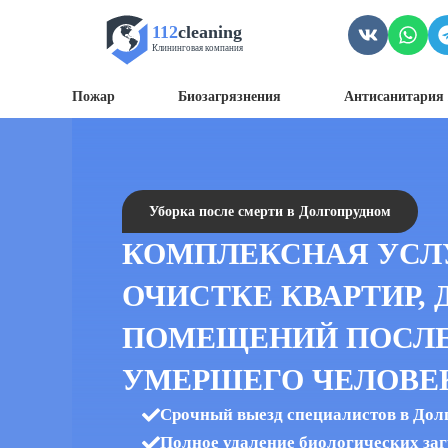
112
cleaning
Клининговая компания
Пожар
Биозагрязнения
Антисанитария 
Уборка после смерти в Долгопрудном
КОМПЛЕКСНАЯ УСЛ
ОЧИСТКЕ КВАРТИР, 
ПОМЕЩЕНИЙ ПОСЛ
УМЕРШЕГО ЧЕЛОВЕ
Срочный выезд специалистов в До
Полное удаление биологических за