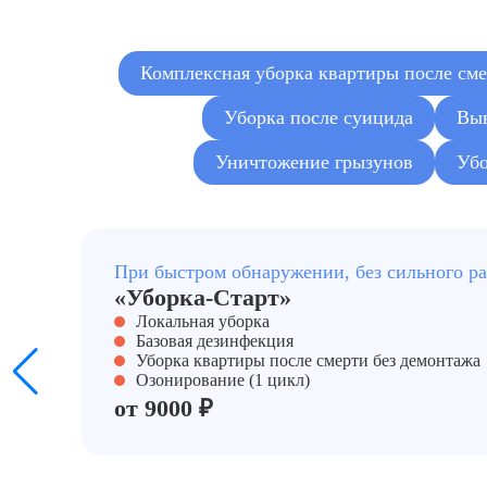
Услуги дезинфекции квартиры после умершего
Комплексная уборка квартиры после см
Уборка помещений после умершего человека
Уборка после суицида
Выв
Клининг дома после домашних животных
Уничтожение грызунов
Убо
Уборка после похорон
Клининг после покойника
При быстром обнаружении, без сильного р
«Уборка-Старт»
Локальная уборка
Базовая дезинфекция
Уборка квартиры после смерти без демонтажа
Озонирование (1 цикл)
от 9000 ₽