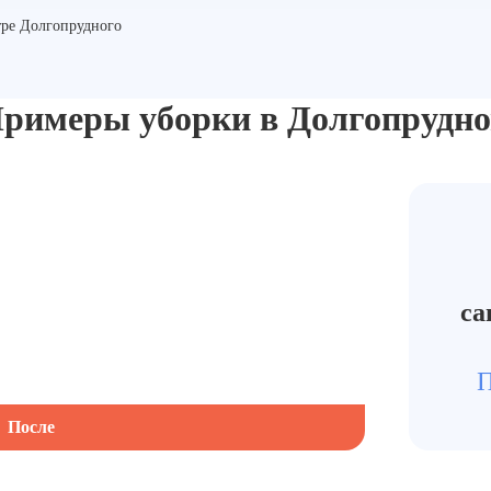
тре Долгопрудного
римеры уборки в Долгопрудн
са
П
После