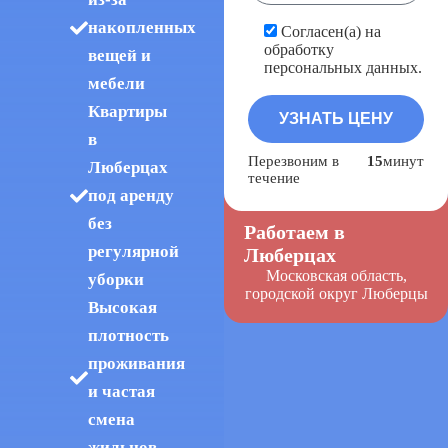
накопленных
Согласен(а) на
обработку
вещей и
персональных данных.
мебели
Квартиры
в
Перезвоним в
15
минут
Люберцах
течение
под аренду
без
Работаем в
регулярной
Люберцах
Московская область,
уборки
городской округ Люберцы
Высокая
плотность
проживания
и частая
смена
жильцов