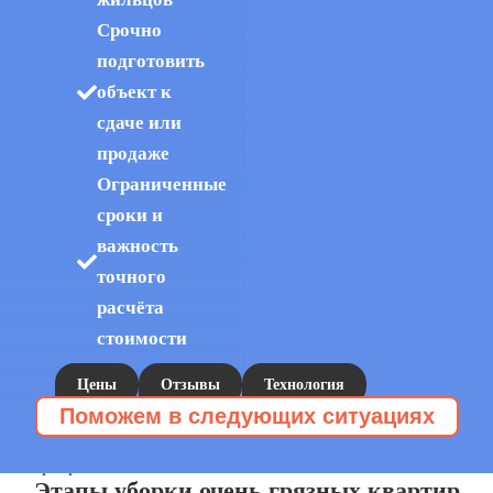
Срочно
подготовить
объект к
сдаче или
продаже
Ограниченные
сроки и
важность
точного
расчёта
стоимости
Цены
Отзывы
Технология
Поможем в следующих ситуациях
112Cleaning
Клининг захламленных квартир
Уборка запущенных квартир
Расхламление
»
»
квартир
заказывают, когда
Этапы уборки очень грязных квартир