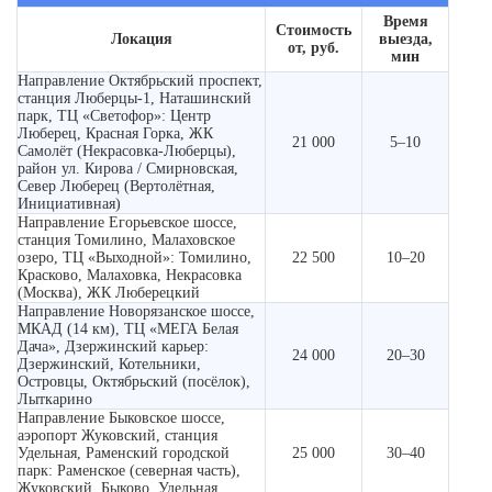
Время
Стоимость
Локация
выезда,
от, руб.
мин
Направление Октябрьский проспект,
станция Люберцы-1, Наташинский
парк, ТЦ «Светофор»: Центр
Люберец, Красная Горка, ЖК
21 000
5–10
Самолёт (Некрасовка-Люберцы),
район ул. Кирова / Смирновская,
Север Люберец (Вертолётная,
Инициативная)
Направление Егорьевское шоссе,
станция Томилино, Малаховское
озеро, ТЦ «Выходной»: Томилино,
22 500
10–20
Красково, Малаховка, Некрасовка
(Москва), ЖК Люберецкий
Направление Новорязанское шоссе,
МКАД (14 км), ТЦ «МЕГА Белая
Дача», Дзержинский карьер:
24 000
20–30
Дзержинский, Котельники,
Островцы, Октябрьский (посёлок),
Лыткарино
Направление Быковское шоссе,
аэропорт Жуковский, станция
Удельная, Раменский городской
25 000
30–40
парк: Раменское (северная часть),
Жуковский, Быково, Удельная