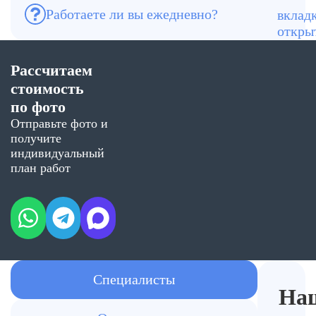
Работаете ли вы ежедневно?
Да, без выходных.
Рассчитаем
стоимость
по фото
Отправьте фото и
получите
индивидуальный
план работ
Специалисты
На