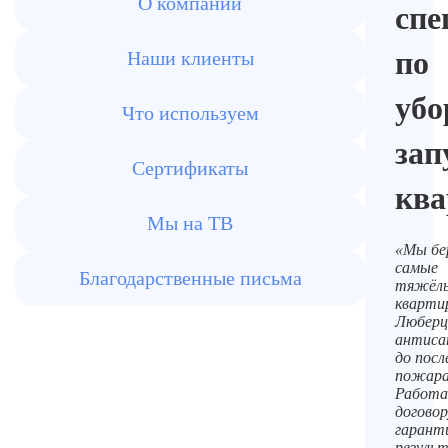
О компании
спе
по
Наши клиенты
убо
Что используем
за
Сертификаты
ква
Мы на ТВ
«Мы бе
самые
Благодарственные письма
тяжёл
кварти
Люберц
антиса
до пос
пожара
Работа
договор
гарант
резуль