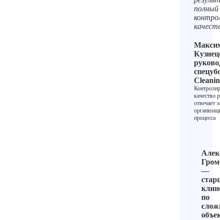
полный
контро
качест
Макси
Кузнец
руково
спецуб
Cleani
Контролир
качество р
отвечает з
организа
процесса
Алек
Гром
—
стар
клин
по
сло
объе