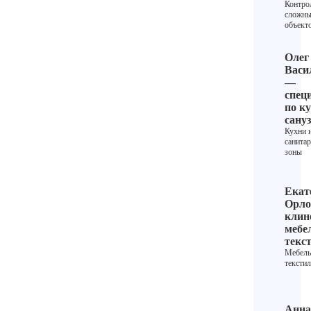
Контро
сложн
объект
Олег
Васи
—
спец
по ку
сану
Кухни 
санита
зоны
Екат
Орло
клин
мебе
текс
Мебель
текстил
Анна