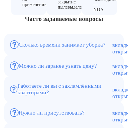
закрытие
применению
—
пылевыделения
NDA
Часто задаваемые вопросы
Сколько времени занимает уборка?
Обычно от 6 до 12 часов, в зависимости
от состояния.
Можно ли заранее узнать цену?
Да, стоимость фиксируется до начала
работ.
Работаете ли вы с захламлёнными
квартирами?
Да, это одно из наших профильных
направлений.
Нужно ли присутствовать?
Нет, можно передать ключи и принять
результат позже.