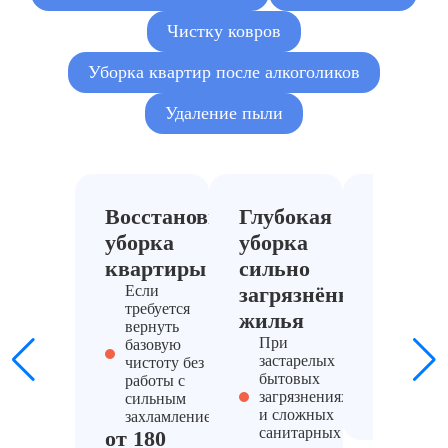
Чистку ковров
Уборка квартир после алкоголиков
Удаление пыли
Восстановительная
Глубокая
Уборка
уборка
уборка
захлам
квартиры
сильно
кварт
Если
загрязнённого
Когда т
требуется
предвар
жилья
вернуть
работа 
При
базовую
простр
застарелых
чистоту без
от 220
бытовых
работы с
₽/м²
загрязнениях
сильным
и сложных
захламлением
санитарных
от 180