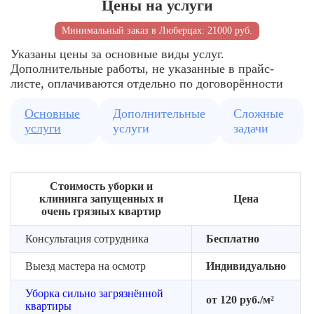
Цены на услуги
перечень
всем
зоны
доводка
и
поверхностям
Минимальный заказ в Люберцах: 21000 руб.
удобное
Указаны цены за основные виды услуг.
время
Дополнительные работы, не указанные в прайс-
уборки
листе, оплачиваются отдельно по договорённости
Формируем
команду
Основные
Дополнительные
Сложные
клинеров
услуги
услуги
задачи
для
выезда
Подбираем
Стоимость уборки и
средства
клининга запущенных и
Цена
и
очень грязных квартир
оборудование
Консультация сотрудника
Бесплатно
Выезд мастера на осмотр
Индивидуально
Уборка сильно загрязнённой
от 120 руб./м²
квартиры