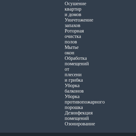
Осушение
квартир
и домов
Уничтожение
запахов
Роторная
очистка
полов
Мытье
окон
Обработка
помещений
от
плесени
и грибка
Уборка
балконов
Уборка
противопожарного
порошка
Дезинфекция
помещений
Озонирование