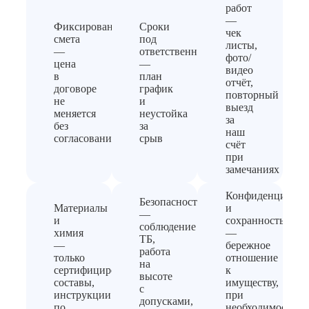
работ
—
Фиксированная
Сроки
чек
смета
под
листы,
—
ответственность
фото/
цена
—
видео
в
план
отчёт,
договоре
график
повторный
не
и
выезд
меняется
неустойка
за
без
за
наш
согласования
срыв
счёт
при
замечаниях
Конфиденциальн
Безопасность
Материалы
и
—
и
сохранность
соблюдение
химия
—
ТБ,
—
бережное
работа
только
отношение
на
сертифицированные
к
высоте
составы,
имуществу,
с
инструкции
при
допусками,
по
необходимости