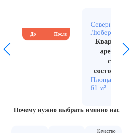
Северные
Люберцы
До
После
До
Квартира п
арендатор
сложно
состояние 
Площадь
Стои
61 м²
1220
Почему нужно выбрать
именно нас
Качество