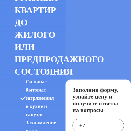
КВАРТИР
ДО
ЖИЛОГО
ИЛИ
ПРЕДПРОДАЖНОГО
СОСТОЯНИЯ
Сильные
Заполнив форму,
бытовые
узнайте цену и
загрязнения
получите ответы
в кухне и
на вопросы
санузле
Захламление
из-за