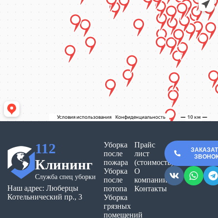
112
Уборка
Прайс
ЗАКАЗА
после
лист
ЗВОНО
Клининг
пожара
(стоимость)
Уборка
О
Служба спец уборки
после
компании
Наш адрес: Люберцы
потопа
Контакты
Котельнический пр., 3
Уборка
грязных
помещений