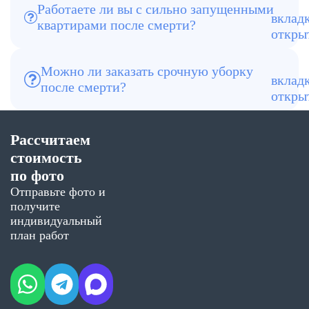
Работаете ли вы с сильно запущенными
Да, выполняем уборку после смерти
квартирами после смерти?
любой сложности, включая длительное
разложение и антисанитарные условия.
Можно ли заказать срочную уборку
Да, выезд возможен в день обращения
после смерти?
по Зеленограду и ближайшим районам
Московской области.
Рассчитаем
стоимость
по фото
Отправьте фото и
получите
индивидуальный
план работ