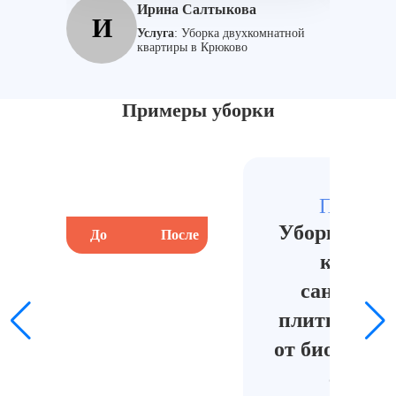
порядок.
Ирина Салтыкова
И
Д
Услуга
:
Уборка двухкомнатной
квартиры в Крюково
Примеры уборки
Пуршев
Уборка в в
До
После
До
комнат
сантехни
плитки и м
от биологич
следов