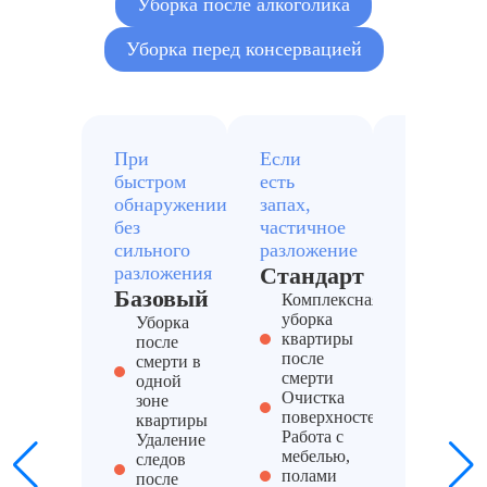
Уборка после алкоголика
Уборка перед консервацией
При
Если
При
быстром
есть
сильном
обнаружении,
запах,
трупном
без
частичное
запахе и
сильного
разложение
заражени
разложения
Стандарт
Расши
Базовый
Комплексная
Уборка
уборка
после т
Уборка
квартиры
с глубо
после
после
прораб
смерти в
смерти
Удален
одной
Очистка
биолог
зоне
поверхностей
загрязн
квартиры
Работа с
следов
Удаление
мебелью,
разлож
следов
полами
Утилиз
после