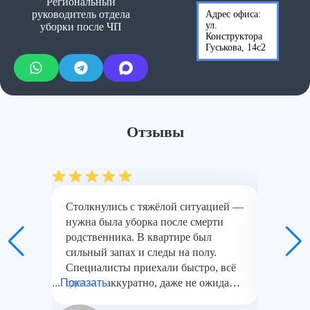
Региональный
руководитель отдела
Адрес офиса:
ул.
уборки после ЧП
Конструктора
Гуськова, 14с2
Отзывы
Столкнулись с тяжёлой ситуацией —
Заказы
нужна была уборка после смерти
после у
родственника. В квартире был
оборудо
сильный запах и следы на полу.
всё объ
Специалисты приехали быстро, всё
двухком
...Показать
сделали аккуратно, даже не ожидали,
...Показат
последс
что можно так привести жильё в
действи