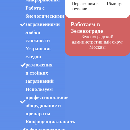
Перезвоним в
15
минут
Работа с
течение
биологическими
Работаем в
загрязнениями
Зеленограде
любой
Зеленоградский
сложности
административный округ
Москвы
Устранение
следов
разложения
и стойких
загрязнений
Используем
профессиональное
оборудование и
препараты
Конфиденциальность
и фиксированная