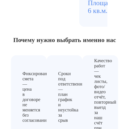
Площадь
Стои
6 кв.м.
5 500
Почему нужно выбрать
именно нас
Качество
работ
—
Фиксированная
Сроки
чек
смета
под
листы,
—
ответственность
фото/
цена
—
видео
в
план
отчёт,
договоре
график
повторный
не
и
выезд
меняется
неустойка
за
без
за
наш
согласования
срыв
счёт
при