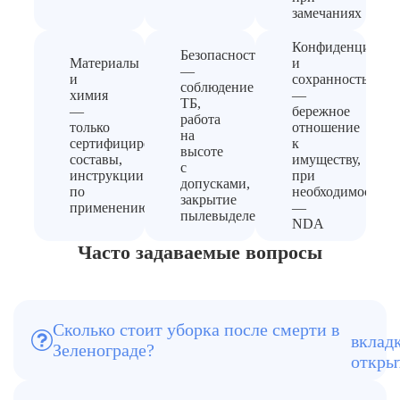
замечаниях
Конфиденциальн
Безопасность
Материалы
и
—
и
сохранность
соблюдение
химия
—
ТБ,
—
бережное
работа
только
отношение
на
сертифицированные
к
высоте
составы,
имуществу,
с
инструкции
при
допусками,
по
необходимости
закрытие
применению
—
пылевыделения
NDA
Часто задаваемые вопросы
Цена зависит от площади квартиры,
Сколько стоит уборка после смерти в
степени загрязнения, наличия мебели и
Зеленограде?
времени, прошедшего после смерти.
Стоимость формируется после осмотра
В услугу входит удаление
квартиры.