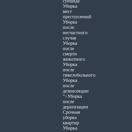
суицида
Уборка
мест
преступлений
Уборка
после
несчастного
случая
Уборка
после
смерти
животного
Уборка
после
тяжелобольного
Уборка
после
дезинсекции
">Уборка
после
дератизации
Срочная
уборка
квартир
Уборка