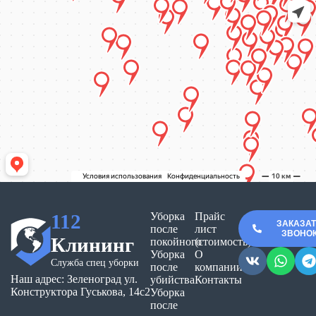
112
Уборка
Прайс
ЗАКАЗА
после
лист
ЗВОНО
Клининг
покойного
(стоимость)
Уборка
О
Служба спец уборки
после
компании
Наш адрес: Зеленоград ул.
убийства
Контакты
Конструктора Гуськова, 14с2
Уборка
после