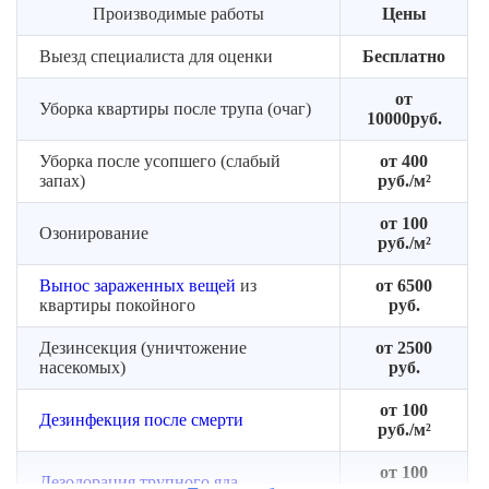
Производимые работы
Цены
в
квартире
Выезд специалиста для оценки
Бесплатно
от
Уборка квартиры после трупа (очаг)
10000руб.
Уборка после усопшего (слабый
от 400
запах)
руб./м²
от 100
Озонирование
руб./м²
Вынос зараженных вещей
из
от 6500
квартиры покойного
руб.
Дезинсекция (уничтожение
от 2500
насекомых)
руб.
от 100
Дезинфекция после смерти
руб./м²
от 100
Дезодорация трупного яда