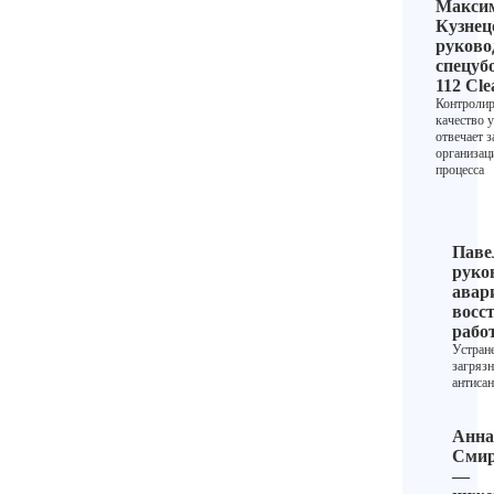
Макси
Кузнец
руково
спецуб
112 Cle
Контролир
качество 
отвечает з
организа
процесса
Паве
руко
авар
восс
рабо
Устран
загрязн
антисан
Анна
Смир
—