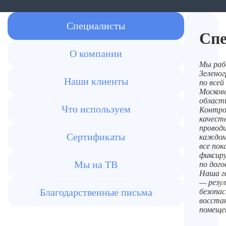
Специалисты
Сп
О компании
Мы раб
Зеленог
Наши клиенты
по всей
Москов
област
Что используем
Контро
качест
провод
Сертификаты
каждом
все пок
фиксир
Мы на ТВ
по дого
Наша г
— резу
Благодарственные письма
безопас
восста
помеще