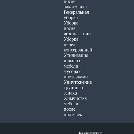
после
алкоголика
Генеральная
уборка
Уборка
после
дезинфекции
Уборка
перед
консервацией
Утилизация
и вывоз
мебели,
мусора с
протечками
Уничтожение
трупного
запаха
Химчистка
мебели
после
протечек
Реквизиты: