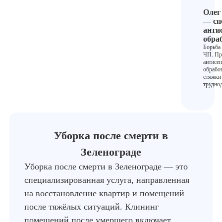
Олег
— сп
анти
обра
Борьба
ЧП. Пр
антисе
обработ
стяжки
трудно
Уборка после смерти в
Зеленограде
Уборка после смерти в Зеленограде — это
специализированная услуга, направленная
на восстановление квартир и помещений
после тяжёлых ситуаций. Клининг
помещений после умершего включает