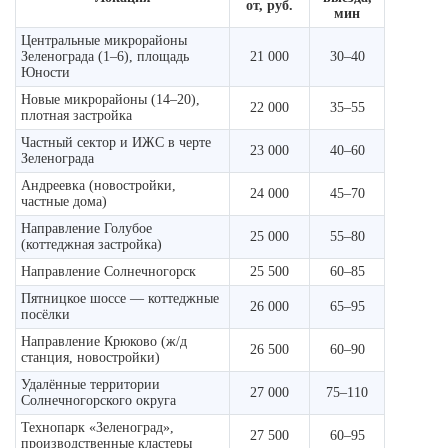
от, руб.
мин
Центральные микрорайоны
Зеленограда (1–6), площадь
21 000
30–40
Юности
Новые микрорайоны (14–20),
22 000
35–55
плотная застройка
Частный сектор и ИЖС в черте
23 000
40–60
Зеленограда
Андреевка (новостройки,
24 000
45–70
частные дома)
Направление Голубое
25 000
55–80
(коттеджная застройка)
Направление Солнечногорск
25 500
60–85
Пятницкое шоссе — коттеджные
26 000
65–95
посёлки
Направление Крюково (ж/д
26 500
60–90
станция, новостройки)
Удалённые территории
27 000
75–110
Солнечногорского округа
Технопарк «Зеленоград»,
27 500
60–95
производственные кластеры