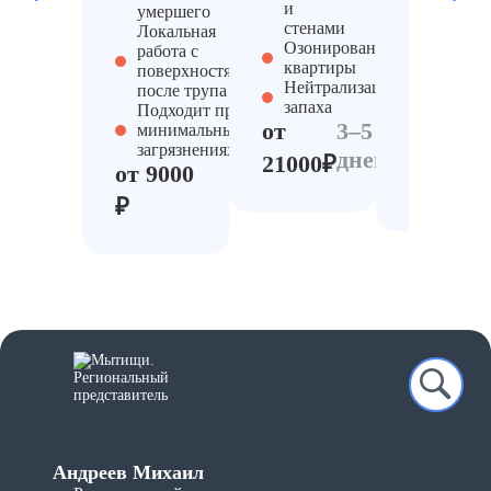
и
заражё
умершего
стенами
предме
Локальная
Озонирование
Полное
работа с
квартиры
устране
поверхностями
Нейтрализации
запаха
после трупа
запаха
после
Подходит при
от
3–5
смерти
минимальных
от
загрязнениях
дней
21000₽
от 9000
232000
₽
Андреев Михаил