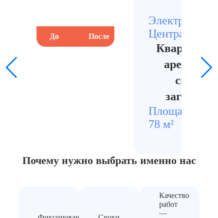
Электросталь,
Центральный
До
После
До
Квартира п
арендатор
сильны
загрязне
Площадь
Стои
78 м²
1800
Почему нужно выбрать
именно нас
Качество
работ
—
Фиксированная
Сроки