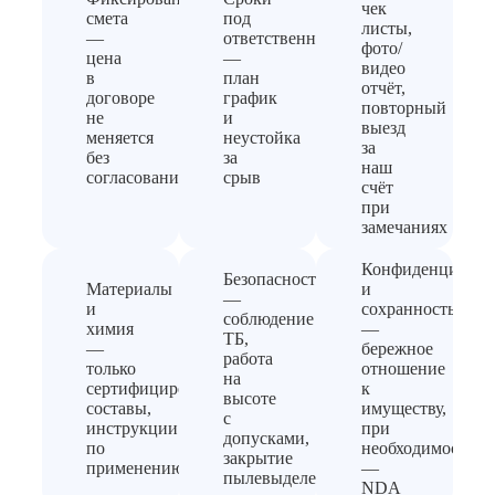
чек
смета
под
листы,
—
ответственность
фото/
цена
—
видео
в
план
отчёт,
договоре
график
повторный
не
и
выезд
меняется
неустойка
за
без
за
наш
согласования
срыв
счёт
при
замечаниях
Конфиденциальн
Безопасность
Материалы
и
—
и
сохранность
соблюдение
химия
—
ТБ,
—
бережное
работа
только
отношение
на
сертифицированные
к
высоте
составы,
имуществу,
с
инструкции
при
допусками,
по
необходимости
закрытие
применению
—
пылевыделения
NDA