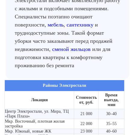
Электростали включает комплексную работу
с жилыми и подсобными помещениями.
Специалисты поэтапно очищают
поверхности,
мебель
,
сантехнику
и
труднодоступные зоны. Такой формат
уборки часто заказывают перед продажей
недвижимости,
сменой жильцов
или для
подготовки квартиры к комфортному
проживанию без ремонта
Районы Электростали
Время
Стоимость
Локация
выезда,
от, руб.
мин
Центр Электростали, ул. Мира, ТЦ
21 000
30–40
«Парк Плаза»
Мкр. Восточный, плотная жилая
22 000
35–55
застройка
Мкр. Южный, новые ЖК
23 000
40–60