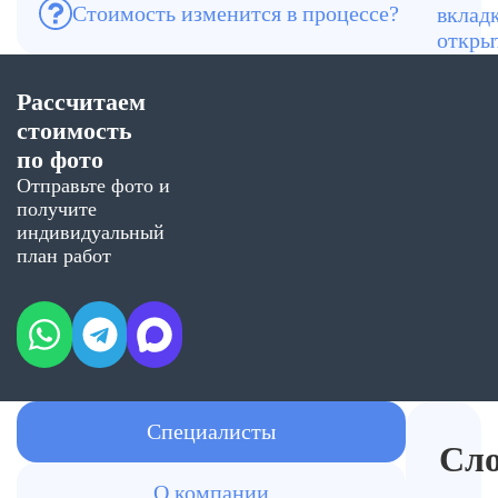
Стоимость изменится в процессе?
Нет, цена фиксируется до начала работ
Рассчитаем
стоимость
по фото
Отправьте фото и
получите
индивидуальный
план работ
Специалисты
Сл
О компании