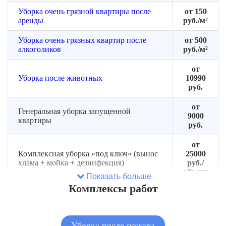
Уборка очень грязной квартиры после
от 150
аренды
руб./м²
Уборка очень грязных квартир после
от 500
алкоголиков
руб./м²
от
Уборка после животных
10990
руб.
от
Генеральная уборка запущенной
9000
квартиры
руб.
от
Комплексная уборка «под ключ» (вынос
25000
хлама + мойка + дезинфекция)
руб./
объект
Показать больше
Комплексы работ
от
Сортировка и разбор завалов (без
2500
вывоза)
руб.
Уборка после пожара