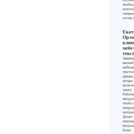
состоя
необхо
исполь
специа
состав 
Екат
Орло
клин
мебе
текс
Занима
мягкой
мебель
текстил
дивана,
шторы 
включе
заказ).
Работа
аккурат
чтобы 
повред
матери
Делает
помеще
визуал
более