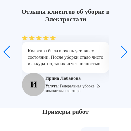
Отзывы клиентов об уборке в
Электростали
Квартира была в очень уставшем
Заказыв
состоянии. После уборки стало чисто
арендат
и аккуратно, запах исчез полностью
без спе
Ирина Лобанова
И
А
Услуга
:
Генеральная уборка, 2-
комнатная квартира
Примеры работ