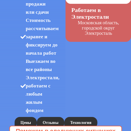
продажи
Работаем в
или сдачи
Электростали
Стоимость
Московская область,
городской округ
рассчитываем
Электросталь
заранее и
фиксируем до
начала работ
Выезжаем во
все районы
Электростали,
работаем с
любым
жилым
фондом
Цены
Отзывы
Технология