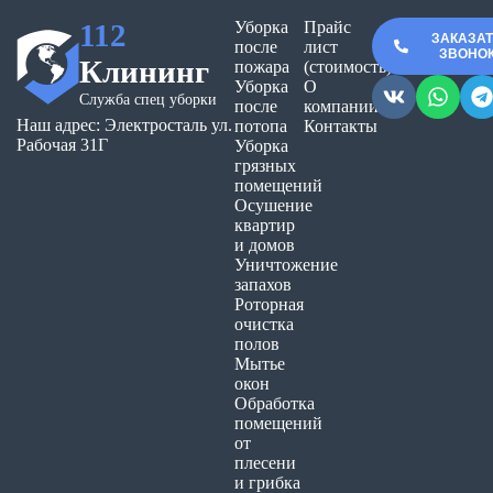
112
Уборка
Прайс
ЗАКАЗА
после
лист
ЗВОНО
Клининг
пожара
(стоимость)
Уборка
О
Служба спец уборки
после
компании
Наш адрес: Электросталь ул.
потопа
Контакты
Рабочая 31Г
Уборка
грязных
помещений
Осушение
квартир
и домов
Уничтожение
запахов
Роторная
очистка
полов
Мытье
окон
Обработка
помещений
от
плесени
и грибка