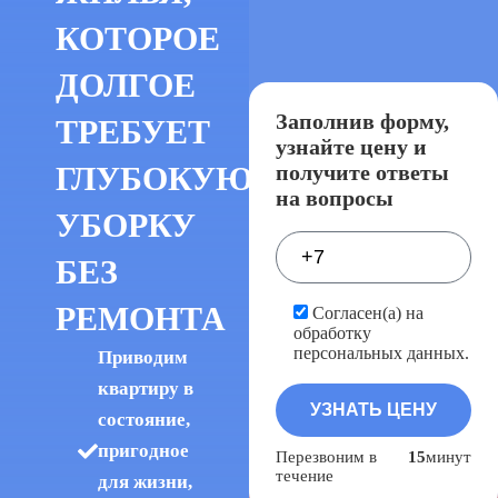
КОТОРОЕ
ДОЛГОЕ
Заполнив форму,
ТРЕБУЕТ
узнайте цену и
получите ответы
ГЛУБОКУЮ
на вопросы
УБОРКУ
БЕЗ
РЕМОНТА
Согласен(а) на
обработку
персональных данных.
Приводим
квартиру в
состояние,
пригодное
Перезвоним в
15
минут
течение
для жизни,