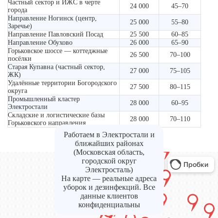
Частный сектор и ИЖС в черте
24 000
45–70
города
Направление Ногинск (центр,
25 000
55–80
Заречье)
Направление Павловский Посад
25 500
60–85
Направление Обухово
26 000
65–90
Горьковское шоссе — коттеджные
26 500
70–100
посёлки
Старая Купавна (частный сектор,
27 000
75–105
ЖК)
Удалённые территории Богородского
27 500
80–115
округа
Промышленный кластер
28 000
60–95
Электростали
Складские и логистические базы
28 000
70–110
Горьковского направления
Работаем в Электростали и
ближайших районах
(Московская область,
городской округ
Электросталь)
На карте — реальные адреса
уборок и дезинфекций. Все
данные клиентов
конфиденциальны