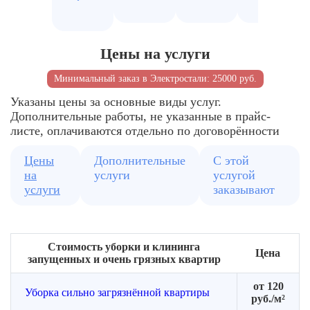
Подготавливаем
Труднод
зоны
зоны
поверхности
участки
Согласовываем
Удаление
объём
накопившейся
Цены на услуги
работ
пыли
Минимальный заказ в Электростали: 25000 руб.
Указаны цены за основные виды услуг.
Дополнительные работы, не указанные в прайс-
листе, оплачиваются отдельно по договорённости
Цены
Дополнительные
С этой
на
услуги
услугой
услуги
заказывают
Стоимость уборки и клининга
Цена
запущенных и очень грязных квартир
от 120
Уборка сильно загрязнённой квартиры
руб./м²