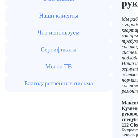
рук
Наши клиенты
Мы раб
с город
кварти
Что используем
которы
требую
спешки,
Сертификаты
систем
подхода
Наша ц
Мы на ТВ
вернут
жилью
нормал
Благодарственные письма
состоян
ремонт
Макси
Кузнец
руково
спецуб
112 Cle
Контролир
качество р