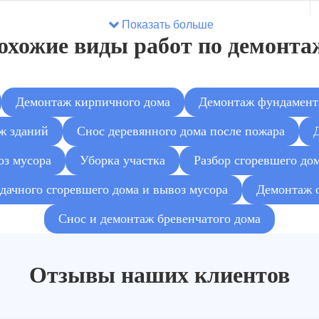
Показать больше
охожие виды работ по демонта
Демонтаж кирпичного дома
Демонтаж фундамент
ж зданий
Снос деревянного дома после пожара
оз мусора
Уборка участка
Разбор сгоревшего до
дачного сгоревшего дома и вывоз мусора
Демонтаж 
Снос и демонтаж бревенчатого дома
Отзывы наших клиентов