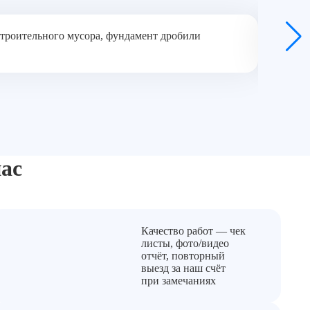
 строительного мусора, фундамент дробили
Обращал
бригади
Ю
ас
Качество работ — чек
листы, фото/видео
отчёт, повторный
выезд за наш счёт
при замечаниях