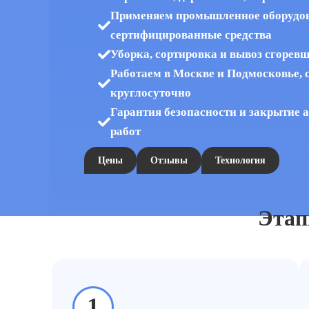
Применяем промышленное оборудов
сертифицированные средства
Уборка, сортировка и вывоз сгорев
Работаем в Москве и Подмосковье, 
круглосуточно
Гарантия безопасности и закрытие
работ
Цены
Отзывы
Технология
112Cleaning
Уборка после пожара
Разбор сгорев
»
»
Этап
1