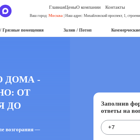
Главная
Цены
О компании
Контакты
Москва
Ваш город:
| Наш адрес: Михайловский проспект, 1, строени
/ Грязные помещения
Залив / Потоп
Коммерческие
 ДОМА -
НО: ОТ
Заполнив фор
Я ДО
ответы на во
ле возгорания —