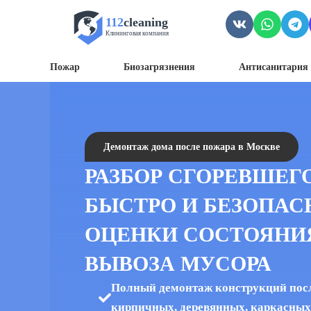
112
cleaning
Клининговая компания
Пожар
Биозагрязнения
Антисанитария 
Демонтаж дома после пожара в Москве
РАЗБОР СГОРЕВШЕГО
БЫСТРО И БЕЗОПАС
ОЦЕНКИ СОСТОЯНИ
ВЫВОЗА МУСОРА
Полный демонтаж конструкций пос
кирпичных, деревянных, каркасных