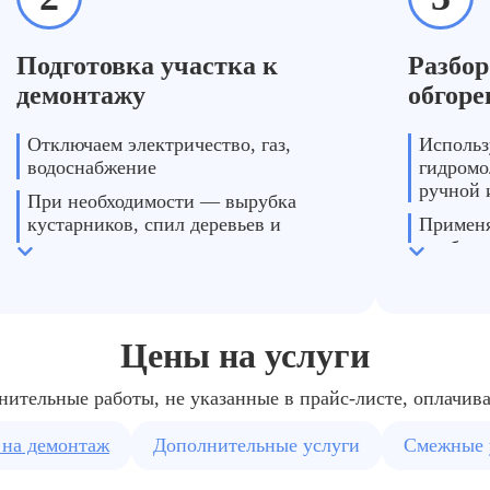
Пахнет гарью и остались следы копоти после пожар
Подготовка участка к
Разбор
питаны гарью → демонтируем отделку, очищаем несущие констру
демонтажу
безопасным
обгоре
Отключаем электричество, газ,
Использ
водоснабжение
гидромо
ручной 
При необходимости — вырубка
кустарников, спил деревьев и
Примен
выравнивание территории
комбини
трактором
демонта
прочнос
Цены на услуги
нительные работы, не указанные в прайс-листе, оплачив
 на демонтаж
Дополнительные услуги
Смежные 