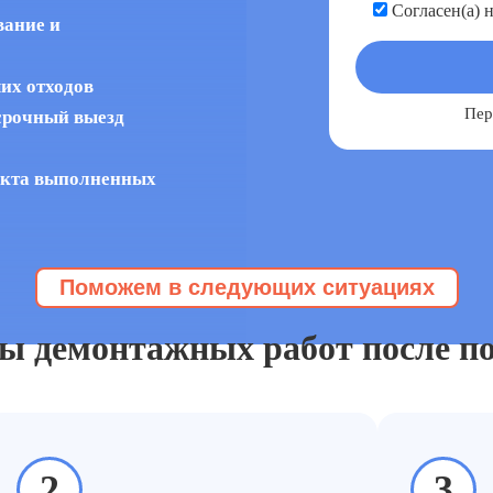
Согласен(а) 
ание и
ших отходов
Пер
срочный выезд
 акта выполненных
Поможем в следующих ситуациях
шего дома
Демонтаж заказывают когда
ы демонтажных работ после п
2
3