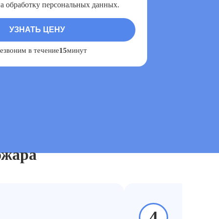
на обработку персональных данных.
езвоним в течение
15
минут
…
ожара
4