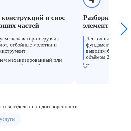
а
 конструкций и снос
Разборка фунд
кции, используем озонатор → воздух становится
После п
вших частей
элементов пер
уем экскаватор-погрузчик,
Ленточный и моно
лот, отбойные молотки и
фундамент дробим н
инструмент
вывозим бетон в к
объёмом 27 м³
яем механизированный или
рованный способ
Кирпич и металл с
жа в зависимости от
отдельно
ти материалов
аются отдельно по договорённости
услуги