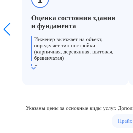
Оценка состояния здания
м готов к
Даже без открытого огня стены и мебель про
и фундамента
Инженер выезжает на объект,
определяет тип постройки
(кирпичная, деревянная, щитовая,
бревенчатая)
Оценивает повреждения, количество
этажей и примерный объём мусора
Указаны цены за основные виды услуг. Допол
Прайс