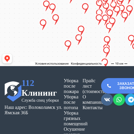
112
Уборка
Прайс
ЗАКАЗА
после
лист
ЗВОНО
Клининг
пожара
(стоимость)
Уборка
О
Служба спец уборки
после
компании
Наш адрес: Волоколамск ул.
потопа
Контакты
Ямская 36Б
Уборка
грязных
помещений
Осушение