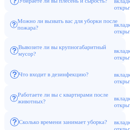
Убираете ли вы плесень и сырость?
антигрибковыми средствами и
озонирование для устранения запаха.
Можно ли вызвать вас для уборки после
пожара?
Да. Удаляем копоть, гарь, запахи,
полностью очищаем поверхности.
Вывозите ли вы крупногабаритный
мусор?
Да. Утилизируем мебель, коробки,
старую технику.
Обработка холодным туманом,
Что входит в дезинфекцию?
антисептиками, устранение бактерий,
запахов и органики.
Работаете ли вы с квартирами после
Да. Химчистим мебель, ковры,
животных?
устраняем запахи и следы
жизнедеятельности.
Сколько времени занимает уборка?
От 1 до 2 дней, если объект тяжёлый
или был пожар.