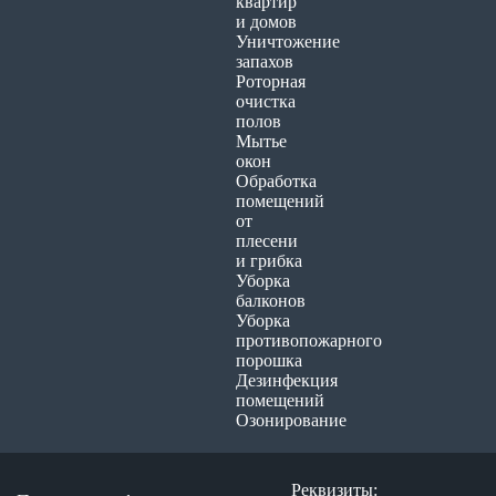
квартир
и домов
Уничтожение
запахов
Роторная
очистка
полов
Мытье
окон
Обработка
помещений
от
плесени
и грибка
Уборка
балконов
Уборка
противопожарного
порошка
Дезинфекция
помещений
Озонирование
Реквизиты: