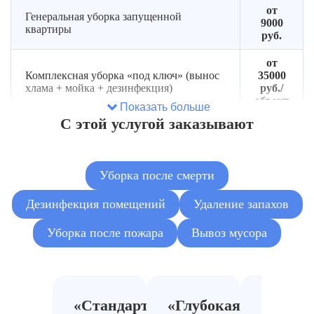
от
Генеральная уборка запущенной
9000
квартиры
руб.
от
Комплексная уборка «под ключ» (вынос
35000
хлама + мойка + дезинфекция)
руб./
объект
Показать больше
С этой услугой заказывают
от
Сортировка и разбор завалов (без
2500
вывоза)
руб.
Уборка после смерти
от
Вывоз мусора из захламлённой квартиры
5500
Дезинфекция помещений
Удаление запахов
руб.
Уборка после пожара
Вывоз мусора
от
3000
Вывоз крупногабаритного мусора
руб./
рейс
от 180
«Стандарт»
«Глубокая
«Антис
Демонтаж мебели и старых покрытий
руб./м²