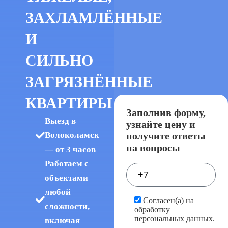
ЗАХЛАМЛЁННЫЕ
И
СИЛЬНО
ЗАГРЯЗНЁННЫЕ
КВАРТИРЫ
Заполнив форму,
Выезд в
узнайте цену и
получите ответы
Волоколамск
на вопросы
— от 3 часов
Работаем с
объектами
любой
Согласен(а) на
сложности,
обработку
персональных данных.
включая