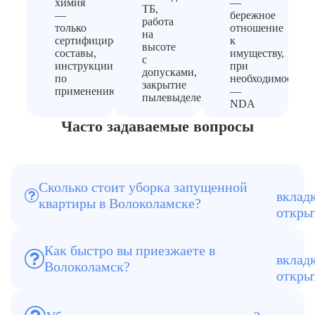
химия
—
ТБ,
—
бережное
работа
только
отношение
на
сертифицированные
к
высоте
составы,
имуществу,
с
инструкции
при
допусками,
по
необходимости
закрытие
применению
—
пылевыделения
NDA
Часто задаваемые вопросы
Сколько стоит уборка запущенной
От 200 ₽/м². Точная стоимость
квартиры в Волоколамске?
определяется после бесплатного
осмотра.
Как быстро вы приезжаете в
Обычно в течение 3 часов после заявки.
Волоколамск?
В сложных случаях выезжает усиленная
бригада.
Да. Проводим обработку