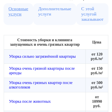
Brite/Kiehl
утилизируем
Основные
Дополнительные
С этой
с
услуги
услуги
услугой
полным
заказывают
соблюдением
норм
Стоимость уборки и клининга
Цена
запущенных и очень грязных квартир
от 120
Уборка сильно загрязнённой квартиры
руб./м²
Уборка очень грязной квартиры после
от 150
аренды
руб./м²
Уборка очень грязных квартир после
от 500
алкоголиков
руб./м²
от
Уборка после животных
10990
руб.