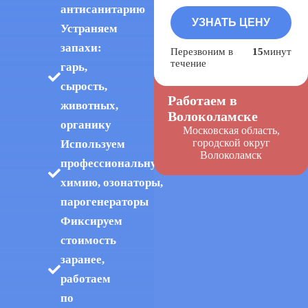
антисанитарию
Устраняем
запахи:
Перезвоним в
15
минут
течение
гарь,
сырость,
Работаем в
животных,
Волоколамске
органику
Московская область,
городской округ
Используем
Волоколамск
профессиональную
химию, озонаторы,
парогенераторы
Фиксируем
стоимость
заранее,
работаем
по