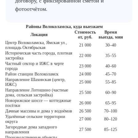
договору, с фиксированной сметой и
фотоотчётом.
Районы Волоколамска, куда выезжаем
Стоимость
Время
Локация
от, руб.
выезда, мин
Центр Волоколамска, Ямская ул.,
21 000
30–40
площадь Октябрьская
Историческая часть города, плотная
22 000
35–55
застройка
Частный сектор и ИЖС в черте
23 000
40–60
города
Район станции Волоколамск
24 000
45–70
Направление Шаховская (центр,
25 000
55–85
ИЖС)
Направление Лотошино (частные
25 500
60–90
дома, сельская застройка)
Новорижское шоссе — коттеджные
26 000
65–95
посёлки
Дачные массивы и дома у водоёмов
26 500
70–100
Удалённые сельские территории
27 000
80–120
округа
Загородные дома западного
27 500
85–125
направления
Производственные объекты