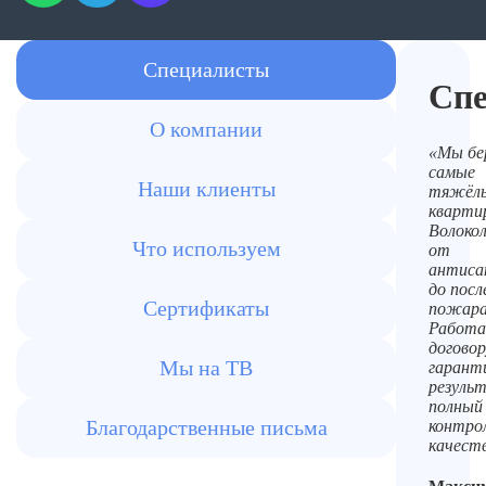
Специалисты
Сп
О компании
«Мы бе
самые
Наши клиенты
тяжёл
кварти
Волоко
Что используем
от
антиса
до пос
Сертификаты
пожара
Работа
договор
Мы на ТВ
гарант
резуль
полный
Благодарственные письма
контро
качест