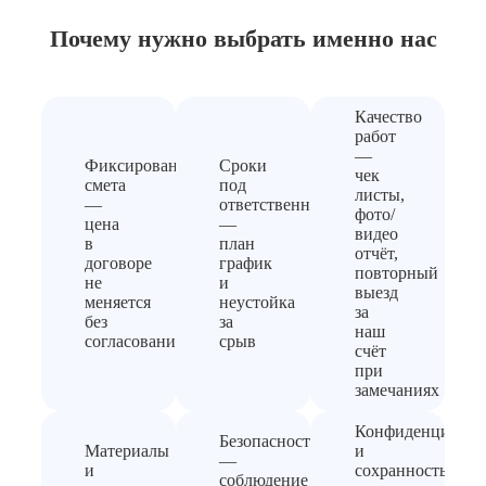
Почему нужно выбрать
именно нас
Качество
работ
—
Фиксированная
Сроки
чек
смета
под
листы,
—
ответственность
фото/
цена
—
видео
в
план
отчёт,
договоре
график
повторный
не
и
выезд
меняется
неустойка
за
без
за
наш
согласования
срыв
счёт
при
замечаниях
Конфиденциальн
Безопасность
Материалы
и
—
и
сохранность
соблюдение