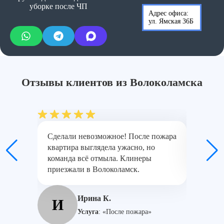
уборке после ЧП
Глубокая очистка пола (ламинат,
от 250
Адрес офиса:
линолеум, плитка)
руб./м²
ул. Ямская 36Б
от
Уборка балконов после голубей
5500
руб.
Отзывы клиентов из Волоколамска
Сделали невозможное! После пожара
Вызвали
квартира выглядела ужасно, но
аккурат
команда всё отмыла. Клинеры
хотя ве
приезжали в Волоколамск.
М
Ирина К.
И
Услуга
:
«После пожара»