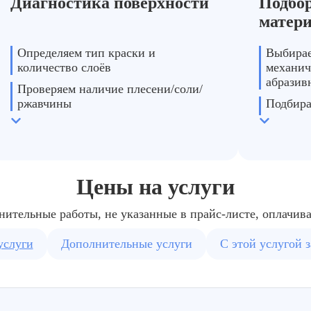
Диагностика поверхности
Подбор
е помощь по размещению
Требуется полный демо
матер
Определяем тип краски и
Выбирае
количество слоёв
механич
абразив
Проверяем наличие плесени/соли/
ржавчины
Подбира
планиру
Делаем пробную очистку
Цены на услуги
нительные работы, не указанные в прайс-листе, оплачив
услуги
Дополнительные услуги
С этой услугой 