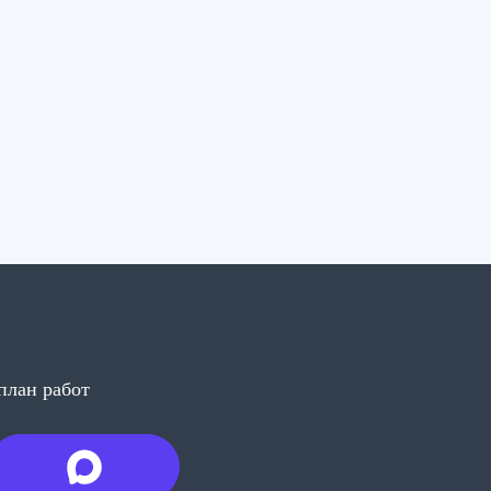
 и вывоз
елаем расчёт и пришлём смету
план работ