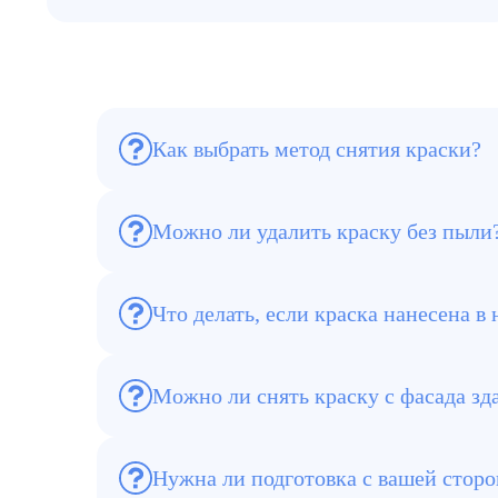
Как выбрать метод снятия краски?
Зависит от материала: для бетона подход
щадящие химические средства
Можно ли удалить краску без пыли
Да, применяем химические смывки и паро
Что делать, если краска нанесена в 
Используется комбинированный метод: сна
Можно ли снять краску с фасада зд
Да, для фасадов применяются гидропеско
Нужна ли подготовка с вашей стор
Желательно освободить помещение от меб