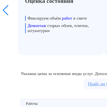
Оценка состояния
щадях, например в большое производственное помещение, а такж
 других частей инфраструктуры после очистки
Фиксируем объём
работ
в смете
Демонтаж
старых обоев, плитки,
штукатурки
Указаны цены за основные виды услуг. Допол
Прайс на 
Работы