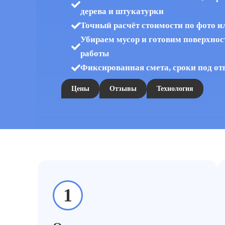
дерева и штукатурки
Точный расчёт стоимости по фото и
Убираем мусор и готовим поверхно
работы
Фиксированная смета, сроки под от
Цены
Отзывы
Технология
112Cleaning
Уборка помещений
Очистка стен от 
»
»
1
кие помещения, подъезды, тех. комнаты