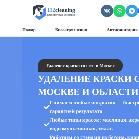
112
cleaning
Клининговая компания
Пожар
Биозагрязнения
Антисанитария 
Удаление краски со стен в Москве
УДАЛЕНИЕ КРАСКИ С
МОСКВЕ И ОБЛАСТИ
Снимаем любые покрытия — быстро,
гарантией результата
Любые типы красок: масляная, акр
водоэмульсионная, эмаль
Работаем со стенами из бетона, кир