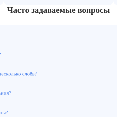
Часто задаваемые вопросы
ит пескоструй, для кирпича — смывки, для дерева — фен,
?
генераторы, что снижает образование пыли
несколько слоёв?
чала смывка, затем механическая зачистка
ания?
струйные и содоструйные установки
оны?
ели, остальное — сделают наши мастера