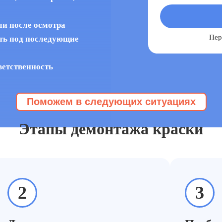
ли после осмотра
Пер
сть под последующие
ветственность
Поможем в следующих ситуациях
краски
Эту услугу заказывают, когда
Этапы демонтажа краски
2
3