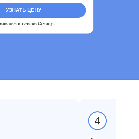
езвоним в течение
15
минут
:
4
Отслаивание краски