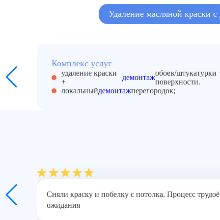
Удаление масляной краски с 
Комплекс услуг
удаление краски
обоев/штукатурки 
демонтаж
+
поверхности.
локальный
демонтаж
перегородок;
Сняли краску и побелку с потолка. Процесс трудо
ожидания