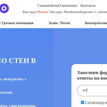
Главная
Цены
О компании
Контакты
Москва
Ваш город:
| Наш адрес: Михайловский проспект, 1, строени
/ Грязные помещения
Залив / Потоп
Коммерческие
О СТЕН В
Заполнив фор
ответы на во
 аккуратно, с
иловая,
Согласен(а) 
пича, гипсокартона,