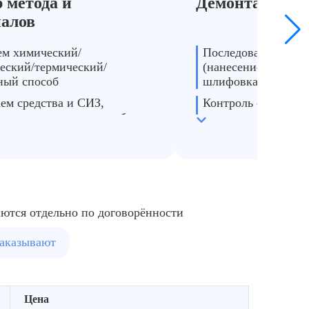
 метода и
Демонтаж кра
нтаж проблемных участков с выравниванием и обезжириванием,
иалов
растрескивание
м химический/
Последовательное с
еский/термический/
(нанесение раствор
ный способ
шлифовка, тепловая
ем средства и СИЗ,
Контроль состояния
ем технику и время работ
процессе
аются отдельно по договорённости
заказывают
Цена