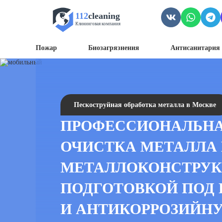
112
cleaning
Клининговая компания
Пожар
Биозагрязнения
Антисанитария 
Пескоструйная обработка металла в Москве
ПРОФЕССИОНАЛЬН
ОЧИСТКА МЕТАЛЛА
МЕТАЛЛОКОНСТРУК
ПОДГОТОВКОЙ ПОД 
И АНТИКОРРОЗИЙН