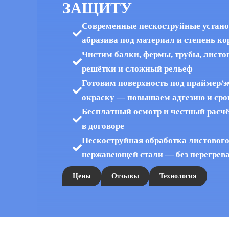
ЗАЩИТУ
Современные пескоструйные установ
абразива под материал и степень ко
Чистим балки, фермы, трубы, листо
решётки и сложный рельеф
Готовим поверхность под праймер/
окраску — повышаем адгезию и ср
Бесплатный осмотр и честный расч
в договоре
Пескоструйная обработка листового
нержавеющей стали — без перегрев
Цены
Отзывы
Технология
112Cleaning
Уборка коммерческих помещений
Оч
»
»