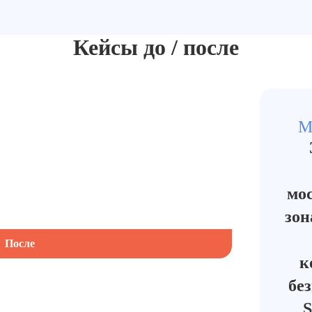
Кейсы до / после
М
мос
зон
После
к
бе
S