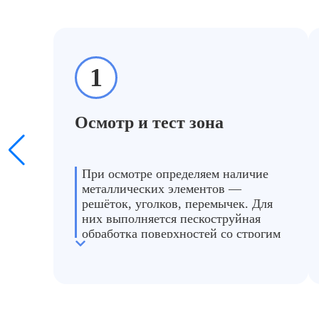
1
Подг
Осмотр и тест зона
остатки ржа
При осмотре определяем наличие
металлических элементов —
решёток, уголков, перемычек. Для
них выполняется пескоструйная
обработка поверхностей со строгим
контролем фракции абразивного
материала
определяем степень загрязнения
подбираем фракцию (кварцевый