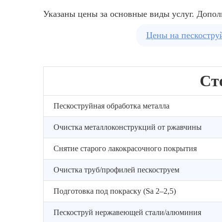
песок/купершлак/корунд)
Указаны цены за основные виды услуг. Допол
настраиваем напор
Цены на пескостру
Ст
Пескоструйная обработка металла
Очистка металлоконструкций от ржавчины
Снятие старого лакокрасочного покрытия
Очистка труб/профилей пескоструем
Подготовка под покраску (Sa 2–2,5)
Пескоструй нержавеющей стали/алюминия