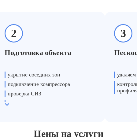
2
3
отовка металлоконструкций перед антикоррозийной 
Подготовка объекта
Пескос
вчины/пыль → пескоструй + обезжиривание → Sa 2–Sa 2,5, повы
укрытие соседних зон
удаляем
подключение компрессора
контрол
профил
проверка СИЗ
пылеулавливание
Цены на услуги