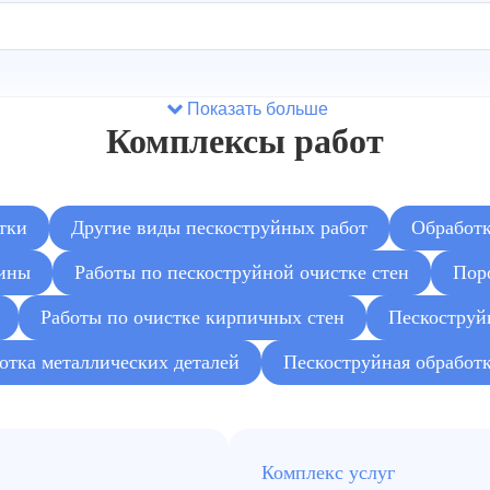
Показать больше
Комплексы работ
тки
Другие виды пескоструйных работ
Обработк
чины
Работы по пескоструйной очистке стен
Пор
Работы по очистке кирпичных стен
Пескоструй
отка металлических деталей
Пескоструйная обработк
Комплекс услуг