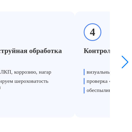
4
защитой
труйная обработка
Контроль каче
шенная адгезия
 ЛКП, коррозию, нагар
визуальный контрол
ируем шероховатость
проверка «белых п
я
обеспыливание