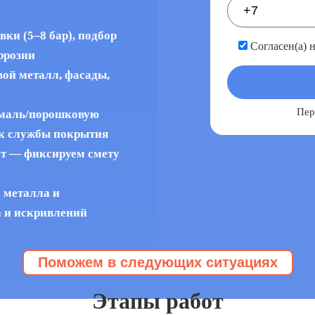
ки (5–8 бар), подбор
Согласен(а) 
ррозии
вой металл, фасады,
Пер
эмаль/порошковую
ок службы покрытия
ёт — фиксируем смету
 металла и
а и искривлений
Поможем в следующих ситуациях
истка металлоконструкций пескоструем
Эту услугу заказывают, когда
Этапы работ