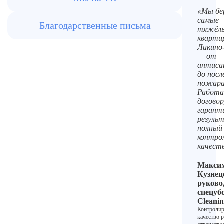
«Мы бе
самые
Благодарственные письма
тяжёл
кварти
Ликино
— от
антиса
до пос
пожара
Работа
договор
гарант
резуль
полный
контро
качест
Макси
Кузнец
руково
спецуб
Cleani
Контролир
качество р