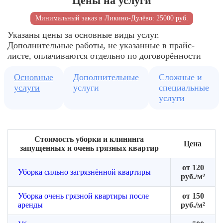
Цены на услуги
Фиксирует
Защищаются
внутри
перечень
чувствительные
Организация
помеще
Минимальный заказ в Ликино-Дулёво: 25000 руб.
услуг
зоны
удобной
уборки
Указаны цены за основные виды услуг.
Дополнительные работы, не указанные в прайс-
листе, оплачиваются отдельно по договорённости
Основные
Дополнительные
Сложные и
услуги
услуги
специальные
услуги
Стоимость уборки и клининга
Цена
запущенных и очень грязных квартир
от 120
Уборка сильно загрязнённой квартиры
руб./м²
Уборка очень грязной квартиры после
от 150
аренды
руб./м²