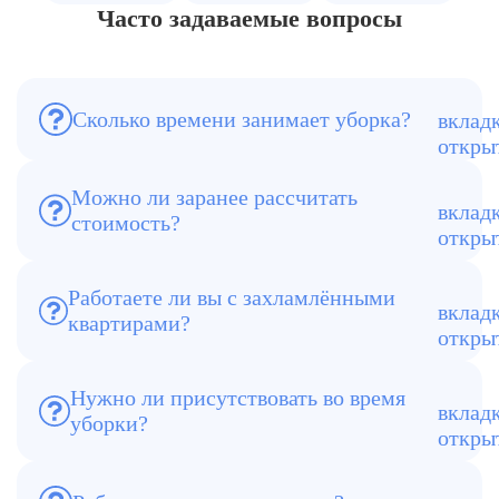
Часто задаваемые вопросы
Сколько времени занимает уборка?
В среднем от 6 до 12 часов, в
зависимости от состояния квартиры.
Можно ли заранее рассчитать
стоимость?
Да, менеджер фиксирует цену до начала
работ.
Работаете ли вы с захламлёнными
квартирами?
Да, такие объекты — одна из наших
основных специализаций.
Нужно ли присутствовать во время
уборки?
Нет, можно передать ключи и принять
результат после.