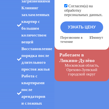
загрязнениями
Согласен(а) на
Клининг
обработку
захламленных
персональных данных.
квартир с
большим
количеством
Перезвоним в
15
минут
вещей
течение
Восстановление
Работаем в
порядка после
Ликино-Дулёво
длительного
Московская область,
простоя жилья
Орехово-Зуевский
городской округ
Работа с
квартирами
после
арендаторов
и сложных