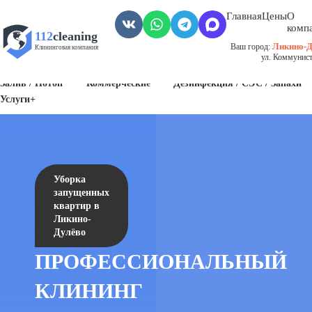
Главная
Цены
О
комп
112
cleaning
Ликино-Д
Ваш город:
Клининговая компания
ул. Коммунист
Пожар
Биозагрязнения
Антисанитария / Грязные помещения
Залив / Потоп
Коммерческие
Дезинфекция / СЭС / Запахи
Услуги+
Уборка
запущенных
квартир в
Ликино-
Дулёво
ПРОФЕССИОНАЛЬНЫЙ
КЛИНИНГ