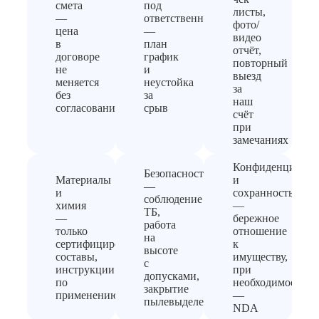
смета
под
листы,
—
ответственность
фото/
цена
—
видео
в
план
отчёт,
договоре
график
повторный
не
и
выезд
меняется
неустойка
за
без
за
наш
согласования
срыв
счёт
при
замечаниях
Конфиденциальн
Безопасность
Материалы
и
—
и
сохранность
соблюдение
химия
—
ТБ,
—
бережное
работа
только
отношение
на
сертифицированные
к
высоте
составы,
имуществу,
с
инструкции
при
допусками,
по
необходимости
закрытие
применению
—
пылевыделения
NDA