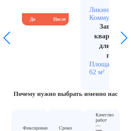
Ликино-Дулёв
Коммунистич
До
После
До
Запущенн
квартира п
длительн
просто
Площадь
Стои
62 м²
1240
Почему нужно выбрать
именно нас
Качество
работ
—
Фиксированная
Сроки
чек