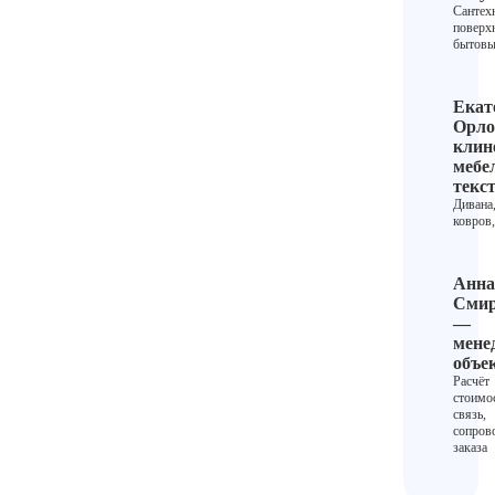
Сантех
поверх
бытовы
Екат
Орло
клин
мебе
текс
Дивана
ковров
Анна
Смир
—
мене
объе
Расчёт
стоимо
связь,
сопров
заказа