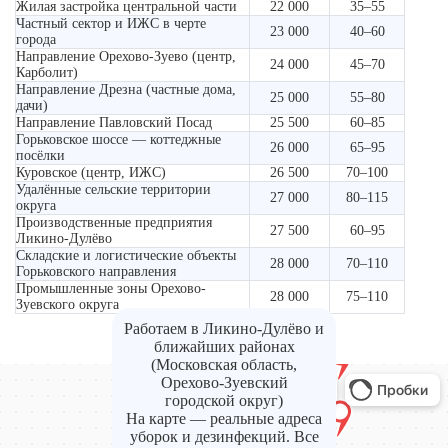
Жилая застройка центральной части
22 000
35–55
Частный сектор и ИЖС в черте
23 000
40–60
города
Направление Орехово-Зуево (центр,
24 000
45–70
Карболит)
Направление Дрезна (частные дома,
25 000
55–80
дачи)
Направление Павловский Посад
25 500
60–85
Горьковское шоссе — коттеджные
26 000
65–95
посёлки
Куровское (центр, ИЖС)
26 500
70–100
Удалённые сельские территории
27 000
80–115
округа
Производственные предприятия
27 500
60–95
Ликино-Дулёво
Складские и логистические объекты
28 000
70–110
Горьковского направления
Промышленные зоны Орехово-
28 000
75–110
Зуевского округа
Работаем в Ликино-Дулёво и
ближайших районах
(Московская область,
Орехово-Зуевский
городской округ)
На карте — реальные адреса
уборок и дезинфекций. Все