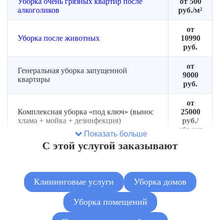
Уборка очень грязных квартир после
от 500
алкоголиков
руб./м²
от
Уборка после животных
10990
руб.
от
Генеральная уборка запущенной
9000
квартиры
руб.
от
Комплексная уборка «под ключ» (вынос
25000
хлама + мойка + дезинфекция)
руб./
объект
Показать больше
С этой услугой заказывают
от
Сортировка и разбор завалов (без
2500
вывоза)
руб.
Клининговые услуги
Уборка домов
от
Вывоз мусора из захламлённой квартиры
5500
Уборка помещений
руб.