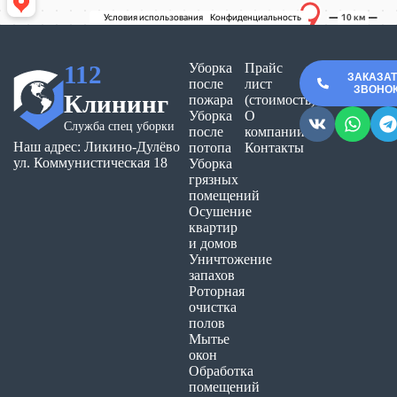
112
Уборка
Прайс
ЗАКАЗА
после
лист
ЗВОНО
Клининг
пожара
(стоимость)
Уборка
О
Служба спец уборки
после
компании
Наш адрес: Ликино-Дулёво
потопа
Контакты
ул. Коммунистическая 18
Уборка
грязных
помещений
Осушение
квартир
и домов
Уничтожение
запахов
Роторная
очистка
полов
Мытье
окон
Обработка
помещений