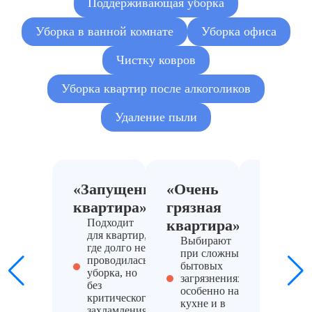
Поддерживающая уборка
от
3000
Вывоз крупногабаритного мусора
руб./
Уборка в ванной комнате
Уборка офиса
рейс
Чистку ковров
от 180
Демонтаж мебели и старых покрытий
руб./м²
Уборка квартир после алкоголиков
от
Удаление пыли
Дезинсекция
(тараканов, клопов)
5000
руб.
от 950
Дезинфекция квартир
руб./м²
«Запущенная
«Очень
«Захла
от
квартира»
грязная
кварти
Удаление плесени локально
3000
Подходит
квартира»
Актуаль
руб.
для квартир,
если
Выбирают
где долго не
требует
от
при сложных
проводилась
разбор
Очистка холодильника
2500
бытовых
уборка, но
вещей 
руб.
загрязнениях,
без
поэтап
особенно на
критического
клинин
кухне и в
от
захламления