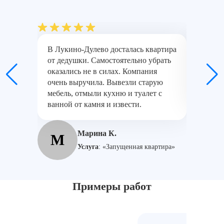
В Лукино-Дулево досталась квартира
Заказыв
от дедушки. Самостоятельно убрать
для сос
оказались не в силах. Компания
невозмо
очень выручила. Вывезли старую
выполни
мебель, отмыли кухню и туалет с
без нюа
ванной от камня и извести.
А
Марина К.
М
Услуга
:
«Запущенная квартира»
Примеры работ