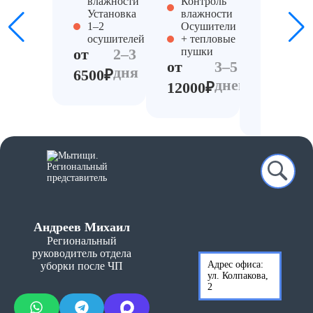
влажности
Контроль
Обрабо
Установка
влажности
антисеп
1–2
Осушители
озонир
осушителей
+ тепловые
Контро
от
2–3
пушки
повтор
от
3–5
дня
влажно
6500₽
дней
от
12000₽
18000₽
Андреев Михаил
Региональный
руководитель отдела
Адрес офиса:
уборки после ЧП
ул. Колпакова,
2