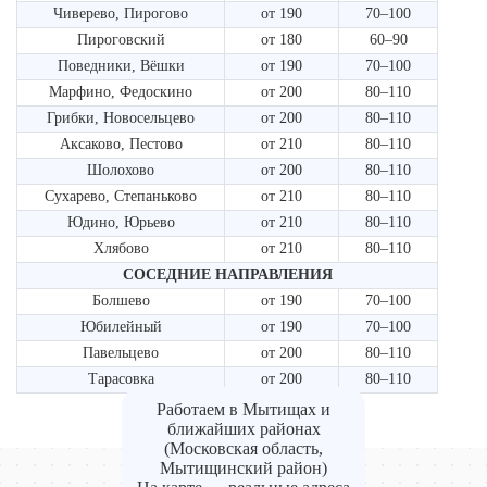
Чиверево, Пирогово
от 190
70–100
Пироговский
от 180
60–90
Поведники, Вёшки
от 190
70–100
Марфино, Федоскино
от 200
80–110
Грибки, Новосельцево
от 200
80–110
Аксаково, Пестово
от 210
80–110
Шолохово
от 200
80–110
Сухарево, Степаньково
от 210
80–110
Юдино, Юрьево
от 210
80–110
Хлябово
от 210
80–110
СОСЕДНИЕ НАПРАВЛЕНИЯ
Болшево
от 190
70–100
Юбилейный
от 190
70–100
Павельцево
от 200
80–110
Тарасовка
от 200
80–110
Работаем в Мытищах и
ближайших районах
(Московская область,
Мытищинский район)