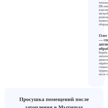
теплов
ИК-пан
влагом
настрой
размещ
монито
оборуд
Олег
— сп
анти
обра
Борьба
затопл
антисе
обработ
стяжки
трудно
после 
Просушка помещений после
затопления в Мытищах