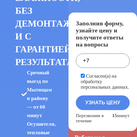
БЕЗ
ДЕМОНТАЖА
Заполнив форму,
узнайте цену и
И С
получите ответы
на вопросы
ГАРАНТИЕЙ
РЕЗУЛЬТАТА
Срочный
Согласен(а) на
выезд по
обработку
персональных данных.
Мытищам
и району
— от 60
минут
Перезвоним в
15
минут
течение
Осушители,
тепловые