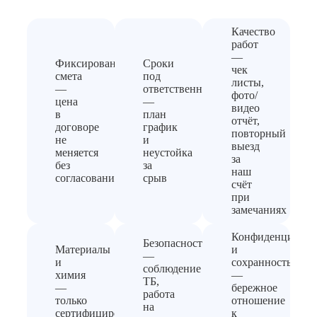
Качество
работ
—
Фиксированная
Сроки
чек
смета
под
листы,
—
ответственность
фото/
цена
—
видео
в
план
отчёт,
договоре
график
повторный
не
и
выезд
меняется
неустойка
за
без
за
наш
согласования
срыв
счёт
при
замечаниях
Конфиденциальн
Безопасность
Материалы
и
—
и
сохранность
соблюдение
химия
—
ТБ,
—
бережное
работа
только
отношение
на
сертифицированные
к