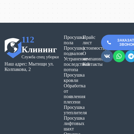
112
Просушка
Прайс
ЗАКАЗА
пола
лист
ЗВОНО
Клининг
Просушка
(стоимость)
подвалов
О
Служба спец уборки
Устранение
компании
Наш адрес: Мытищи ул.
последствий
Контакты
Колпакова, 2
потопа
Просушка
кровли
Обработка
от
появления
плесени
Просушка
утеплителя
Просушка
лифтовых
шахт