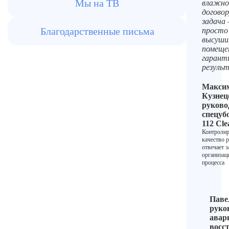
Мы на ТВ
влажно
догово
задача 
Благодарственные письма
просто
высуш
помещен
гарант
резуль
Макси
Кузнец
руково
спецуб
112 Cle
Контролир
качество р
отвечает з
организа
процесса
Паве
руко
авар
восс