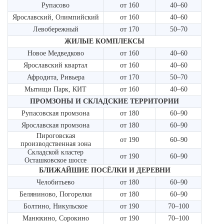
Рупасово
от 160
40–60
Ярославский, Олимпийский
от 160
40–60
Левобережный
от 170
50–70
ЖИЛЫЕ КОМПЛЕКСЫ
Новое Медведково
от 160
40–60
Ярославский квартал
от 160
40–60
Афродита, Ривьера
от 170
50–70
Мытищи Парк, КИТ
от 160
40–60
ПРОМЗОНЫ И СКЛАДСКИЕ ТЕРРИТОРИИ
Рупасовская промзона
от 180
60–90
Ярославская промзона
от 180
60–90
Пироговская
от 190
60–90
производственная зона
Складской кластер
от 190
60–90
Осташковское шоссе
БЛИЖАЙШИЕ ПОСЁЛКИ И ДЕРЕВНИ
Челобитьево
от 180
60–90
Беляниново, Погорелки
от 180
60–90
Болтино, Никульское
от 190
70–100
Манюхино, Сорокино
от 190
70–100