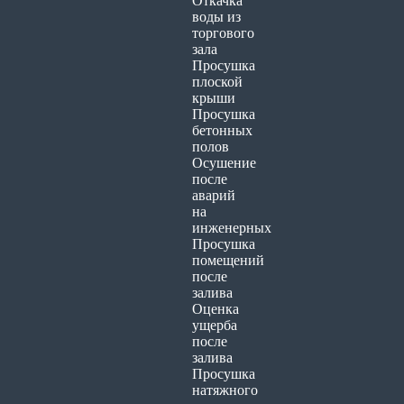
Откачка
воды из
торгового
зала
Просушка
плоской
крыши
Просушка
бетонных
полов
Осушение
после
аварий
на
инженерных
Просушка
помещений
после
залива
Оценка
ущерба
после
залива
Просушка
натяжного