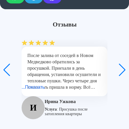
Отзывы
После залива от соседей в Новом
Спасиб
Медведково обратились за
по обор
просушкой. Приехали в день
осушите
обращения, установили осушители и
показат
тепловые пушки. Через четыре дня
удалось
...Показать
влажность пришла в норму. Всё
Спасиб
сделали аккуратно.
Ирина Ужкова
И
А
Услуга
:
Просушка после
затопления квартиры