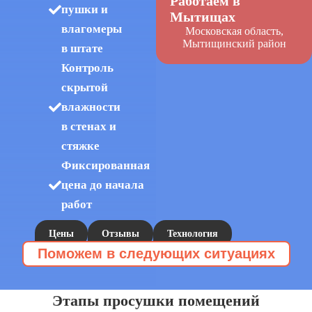
Работаем в
пушки и
Мытищах
влагомеры
Московская область,
Мытищинский район
в штате
Контроль
скрытой
влажности
в стенах и
стяжке
Фиксированная
цена до начала
работ
Цены
Отзывы
Технология
Поможем в следующих ситуациях
112Cleaning
Эту услугу заказывают, когда:
Уборка после затопления
Сушка после
»
»
потопа
Этапы просушки помещений