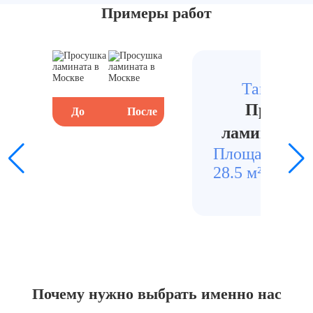
Примеры работ
Тайнинск
Просуш
До
После
До
ламината в
Площадь
Стои
28.5 м²
1450
Почему нужно выбрать
именно нас