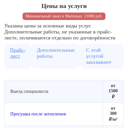
Рециркуляторы
Цены на услуги
Расчёт
Подготовка
для
количества
помещения
равномерной
Минимальный заказ в Мытищах: 21000 руб.
оборудования
к
циркуляции
сушке
Указаны цены за основные виды услуг.
Дополнительные работы, не указанные в прайс-
листе, оплачиваются отдельно по договорённости
Прайс-
Дополнительные
С этой
лист
работы
услугой
заказывают
от
1500
Выезд специалиста
₽
от
300
Просушка после затопления
₽/м²