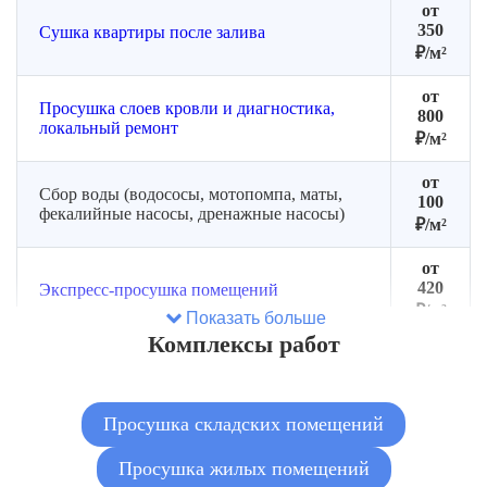
от
350
Сушка квартиры после залива
₽/м²
от
Просушка слоев кровли и диагностика,
800
локальный ремонт
₽/м²
от
Сбор воды (водососы, мотопомпа, маты,
100
фекалийные насосы, дренажные насосы)
₽/м²
от
420
Экспресс-просушка помещений
₽/м²
Показать больше
Комплексы работ
от
Осушение стяжки (утеплитель, керамзит,
3700
лаги)
₽
Просушка складских помещений
от
250
Осушение стен и полов
Просушка жилых помещений
₽/м²