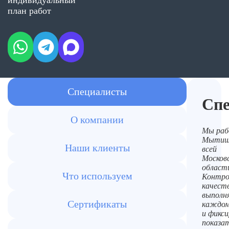
индивидуальный
план работ
Специалисты
Сп
О компании
Мы раб
Мытища
Наши клиенты
всей
Москов
област
Что используем
Контро
качест
выполн
Сертификаты
каждом
и фикс
показа