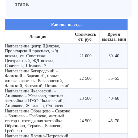
этапе.
Районы выезда
Стоимость
Время
Локация
от, руб.
выезда, мин
Направление центр Щёлково,
Пролетарский проспект, ж/д
вокзал, ул. Советская:
21 000
30–40
Центральный, ЖД-вокзал,
Советская, Щелково-7
Направление Богородский –
Финский – Заречный, новые
22 500
35–55
жилые кварталы: Богородский,
Финский, Заречный, Потаповский
Направление Чкаловский –
Аничково – Жегалово, плотная
23 500
40–60
застройка и ИЖС: Чкаловский,
Аничково, Жегалово, Супонево
Направление Образцово – Серково
– Болшево – Гребнево, частный
сектор и коттеджная застройка:
24 500
45–70
Образцово, Серково, Болшево,
Гребнево
Направление Лосино-Петровский