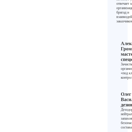
отвечает з
организа
бригад и
взаимодей
заказчико
Алек
Гром
маст
спец
Зачистк
органи
«под к
контрол
Олег
Васи
дези
Дезодо
нейтра
запахов
безопа
состав