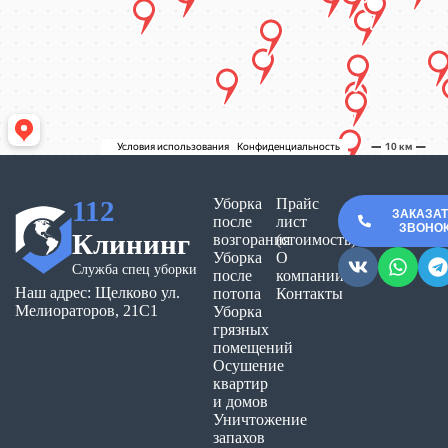
112
Уборка
Прайс
ЗАКАЗА
после
лист
ЗВОНО
Клининг
возгорания
(стоимость)
Уборка
О
Служба спец уборки
после
компании
Наш адрес: Щелково ул.
потопа
Контакты
Мелиораторов, 21С1
Уборка
грязных
помещений
Осушение
квартир
и домов
Уничтожение
запахов