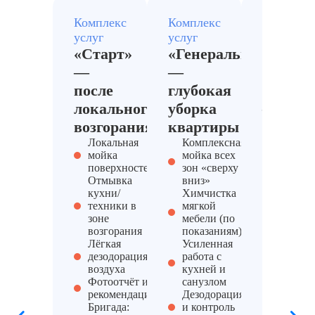
Комплекс
Комплекс
Комплекс
услуг
услуг
услуг
«Старт»
«Генеральный»
«Офис
—
—
или
после
глубокая
склад»
локального
уборка
—
возгорания
квартиры
мойка
Локальная
Комплексная
холоди
мойка
мойка всех
внутри
поверхностей
зон «сверху
чистка
Отмывка
вниз»
кухни/
Химчистка
люстр,
техники в
мягкой
уборка
зоне
мебели (по
возгорания
показаниям)
балкон
Лёгкая
Усиленная
уборка
дезодорация
работа с
воздуха
кухней и
подсоб
Фотоотчёт и
санузлом
помеще
рекомендации
Дезодорация
Бригада:
и контроль
Сбор и