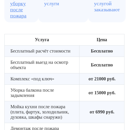
сантехники,
уборку
услуги
услугой
класса
пароген
радиаторов,
после
заказывают
там,
Согласуем
выключателей
пожара
где
сроки
это
и
безопас
фиксируем
смету
Услуга
Цена
до
старта
Бесплатный расчёт стоимости
Бесплатно
Бесплатный выезд на осмотр
Бесплатно
объекта
Комплекс «под ключ»
от 21000 руб.
Уборка балкона после
от 15000 руб.
задымления
Мойка кухни после пожара
(плита, фартук, холодильник,
от 6990 руб.
духовка, шкафы снаружи)
Демонтаж после пожара