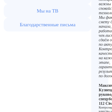
важны
спокойс
Мы на ТВ
техноло
Мы фик
смету 
Благодарственные письма
начала,
работа
чек-лис
сдаём 
по акту
Контро
качест
на каж
этапе,
гарант
резуль
по дого
Макси
Кузнец
руково
спецуб
112 Cle
Контролир
качество 