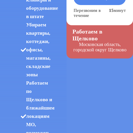
оборудование
Перезвоним в
15
минут
течение
в штате
Убираем
Работаем в
квартиры,
Щелково
коттеджи,
Московская область,
офисы,
городской округ Щелково
магазины,
складские
зоны
Работаем
по
Щелково и
ближайшим
локациям
МО,
возможен