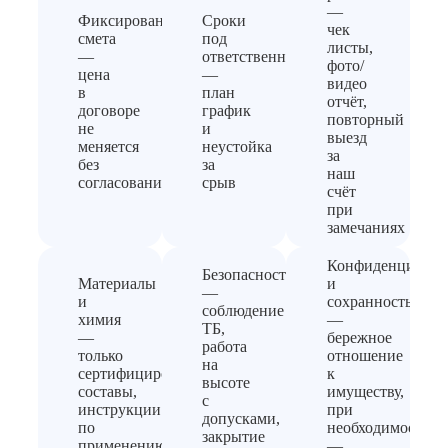
—
Фиксированная
Сроки
чек
смета
под
листы,
—
ответственность
фото/
цена
—
видео
в
план
отчёт,
договоре
график
повторный
не
и
выезд
меняется
неустойка
за
без
за
наш
согласования
срыв
счёт
при
замечаниях
Конфиденциальн
Безопасность
Материалы
и
—
и
сохранность
соблюдение
химия
—
ТБ,
—
бережное
работа
только
отношение
на
сертифицированные
к
высоте
составы,
имуществу,
с
инструкции
при
допусками,
по
необходимости
закрытие
применению
—