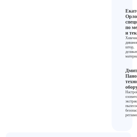
Екат
Орло
спец
по м
и те
Химчис
дивано
штор,
делика
матери
Дмит
Пано
техн
обор
Настро
озонат
экстрак
пылесо
безопас
реглам