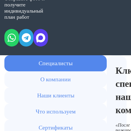
получите
индивидуальный
план работ
Специалисты
Кл
О компании
спе
на
Наши клиенты
ко
Что используем
«После
Сертификаты
пожар