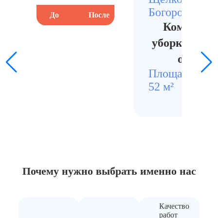
Богородский
До
После
До
Комплекс
уборка ква
от саж
Площадь
Стои
52 м²
4200
Почему нужно выбрать
именно нас
Качество
работ