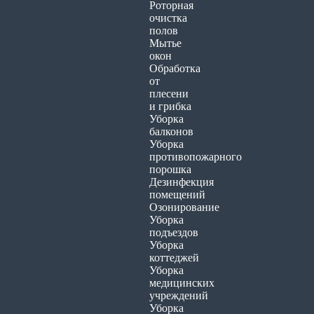
Роторная
очистка
полов
Мытье
окон
Обработка
от
плесени
и грибка
Уборка
балконов
Уборка
противопожарного
порошка
Дезинфекция
помещений
Озонирование
Уборка
подъездов
Уборка
коттеджей
Уборка
медицинских
учреждений
Уборка