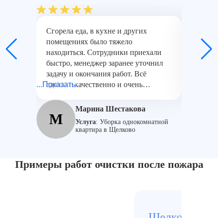
Сгорела еда, в кухне и других
Следы с
помещениях было тяжело
в кварт
находиться. Сотрудники приехали
специа
быстро, менеджер заранее уточнил
промыш
задачу и окончания работ. Всё
пароген
...Показать
сделали качественно и очень
...Показат
удалили
тщательно — даже сложные пятна на
что сот
потолке убрали. Работой довольны,
Очень д
Марина Шестакова
М
И
мкр. Финский.
Богород
Услуга
:
Уборка однокомнатной
квартира в Щелково
Примеры работ очистки после пожара
Щелково, мкр