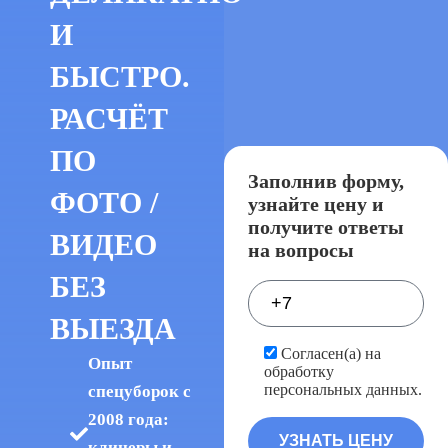
И
БЫСТРО.
РАСЧЁТ
ПО
Заполнив форму,
ФОТО /
узнайте цену и
получите ответы
ВИДЕО
на вопросы
БЕЗ
ВЫЕЗДА
Согласен(а) на
Опыт
обработку
персональных данных.
спецуборок с
2008 года:
клинеры и