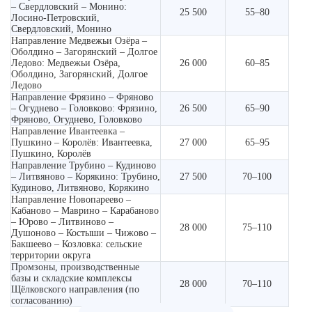
– Свердловский – Монино:
25 500
55–80
Лосино-Петровский,
Свердловский, Монино
Направление Медвежьи Озёра –
Оболдино – Загорянский – Долгое
Ледово: Медвежьи Озёра,
26 000
60–85
Оболдино, Загорянский, Долгое
Ледово
Направление Фрязино – Фряново
– Огуднево – Головково: Фрязино,
26 500
65–90
Фряново, Огуднево, Головково
Направление Ивантеевка –
Пушкино – Королёв: Ивантеевка,
27 000
65–95
Пушкино, Королёв
Направление Трубино – Кудиново
– Литвяново – Корякино: Трубино,
27 500
70–100
Кудиново, Литвяново, Корякино
Направление Новопареево –
Кабаново – Маврино – Карабаново
– Юрово – Литвиново –
28 000
75–110
Душоново – Костыши – Чижово –
Бакшеево – Козловка: сельские
территории округа
Промзоны, производственные
базы и складские комплексы
28 000
70–110
Щёлковского направления (по
согласованию)