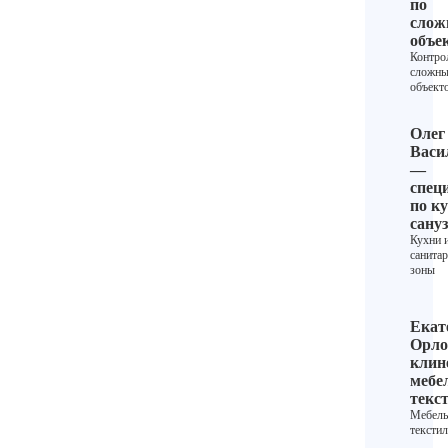
по
сло
объе
Контро
сложн
объект
Олег
Васи
—
спец
по ку
сану
Кухни 
санита
зоны
Екат
Орло
клин
мебе
текс
Мебель
текстил