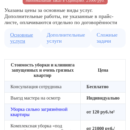
Минимальный заказ в Одинцово: 21000 руб.
удобное
загрязнений
Указаны цены за основные виды услуг.
время
внутри
Дополнительные работы, не указанные в прайс-
уборки
помещений
листе, оплачиваются отдельно по договорённости
Формируем
команду
Основные
Дополнительные
Сложные
клинеров
услуги
услуги
задачи
для
выезда
Подбираем
Стоимость уборки и клининга
средства
запущенных и очень грязных
Цена
и
квартир
оборудование
Консультация сотрудника
Бесплатно
Выезд мастера на осмотр
Индивидуально
Уборка сильно загрязнённой
от 120 руб./м²
квартиры
Комплексная уборка «под
от 21000 руб./