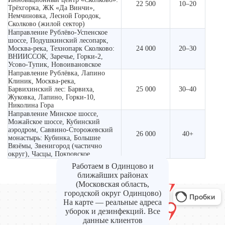
22 500
10–20
Трёхгорка, ЖК «Да Винчи»,
Немчиновка, Лесной Городок,
Сколково (жилой сектор)
Направление Рублёво-Успенское
шоссе, Подушкинский лесопарк,
Москва-река, Технопарк Сколково:
24 000
20–30
ВНИИССОК, Заречье, Горки-2,
Усово-Тупик, Новоивановское
Направление Рублёвка, Лапино
Клиник, Москва-река,
Барвихинский лес: Барвиха,
25 000
30–40
Жуковка, Лапино, Горки-10,
Николина Гора
Направление Минское шоссе,
Можайское шоссе, Кубинский
аэродром, Саввино-Сторожевский
26 000
40+
монастырь: Кубинка, Большие
Вязёмы, Звенигород (частично
округ), Часцы, Покровское
Работаем в Одинцово и
ближайших районах
(Московская область,
городской округ Одинцово)
На карте — реальные адреса
уборок и дезинфекций. Все
данные клиентов