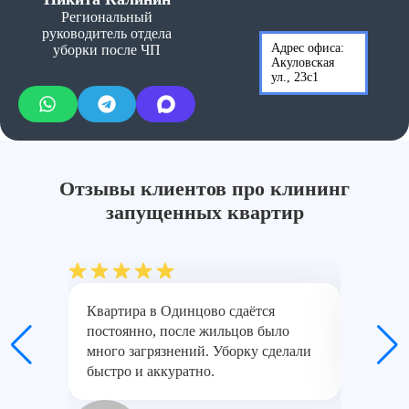
Региональный
руководитель отдела
Адрес офиса:
уборки после ЧП
Акуловская
ул., 23с1
Отзывы клиентов про клининг
запущенных квартир
Квартира в Одинцово сдаётся
Было за
постоянно, после жильцов было
всё раз
много загрязнений. Уборку сделали
порядок
быстро и аккуратно.
Одинцо