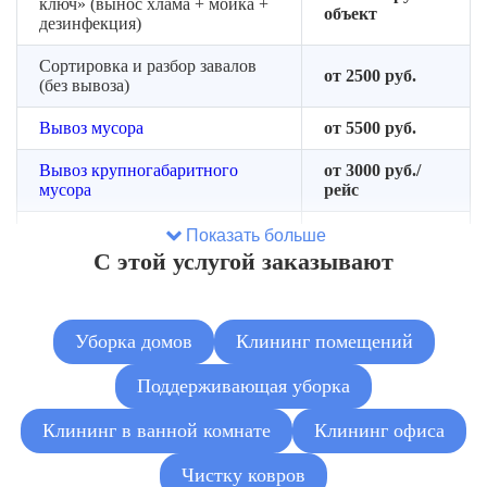
ключ» (вынос хлама + мойка +
объект
дезинфекция)
Сортировка и разбор завалов
от 2500 руб.
(без вывоза)
Вывоз мусора
от 5500 руб.
Вывоз крупногабаритного
от 3000 руб./
мусора
рейс
Демонтаж мебели и старых
Показать больше
от 180 руб./м²
покрытий
С этой услугой заказывают
Устранение неприятных
от 1500 руб./
запахов
помещение
Уборка домов
Клининг помещений
Обработка от плесени локально
от 3000 руб.
Поддерживающая уборка
Клининг в ванной комнате
Клининг офиса
Чистку ковров