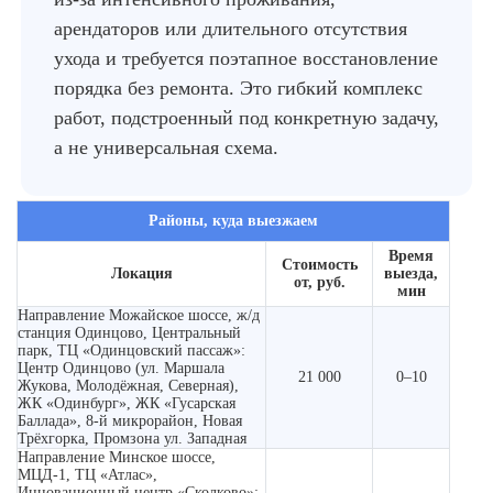
арендаторов или длительного отсутствия
ухода и требуется поэтапное восстановление
порядка без ремонта. Это гибкий комплекс
работ, подстроенный под конкретную задачу,
а не универсальная схема.
Районы, куда выезжаем
Время
Стоимость
Локация
выезда,
от, руб.
мин
Направление Можайское шоссе, ж/д
станция Одинцово, Центральный
парк, ТЦ «Одинцовский пассаж»:
Центр Одинцово (ул. Маршала
21 000
0–10
Жукова, Молодёжная, Северная),
ЖК «Одинбург», ЖК «Гусарская
Баллада», 8-й микрорайон, Новая
Трёхгорка, Промзона ул. Западная
Направление Минское шоссе,
МЦД-1, ТЦ «Атлас»,
Инновационный центр «Сколково»: