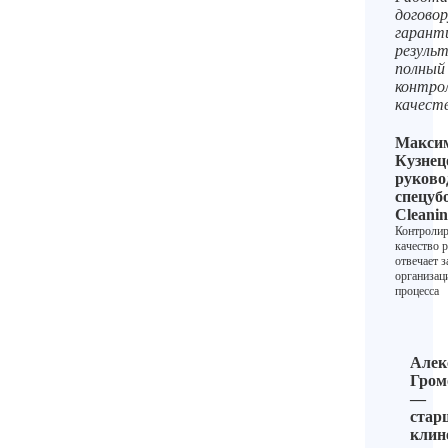
договор
гарант
резуль
полный
контро
качест
Макси
Кузнец
руково
спецуб
Cleani
Контролир
качество р
отвечает з
организа
процесса
Алек
Гром
—
стар
клин