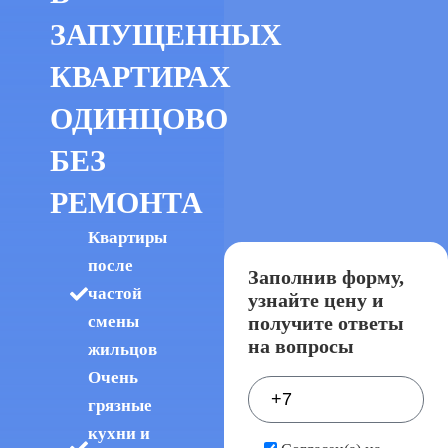
ЗАПУЩЕННЫХ
КВАРТИРАХ
ОДИНЦОВО
БЕЗ
РЕМОНТА
Квартиры
после
Заполнив форму,
частой
узнайте цену и
получите ответы
смены
на вопросы
жильцов
Очень
грязные
кухни и