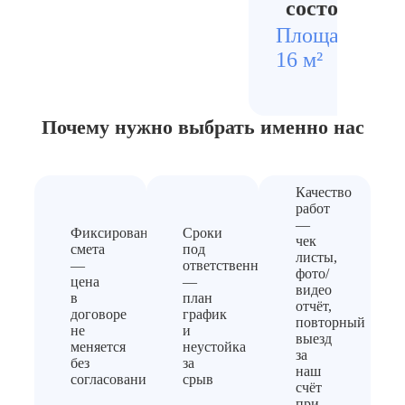
состояние 
Площадь
Стои
16 м²
1320
Почему нужно выбрать
именно нас
Качество
работ
—
Фиксированная
Сроки
чек
смета
под
листы,
—
ответственность
фото/
цена
—
видео
в
план
отчёт,
договоре
график
повторный
не
и
выезд
меняется
неустойка
за
без
за
наш
согласования
срыв
счёт
при