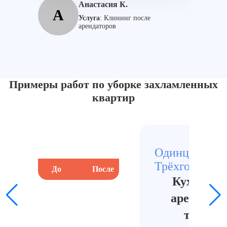
Анастасия К.
А
С
Услуга
:
Клининг после
арендаторов
Примеры работ по уборке захламленных
квартир
Одинцово, Но
Трёхгорка
До
После
До
Кухня по
арендатор
тяжёло