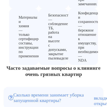
замечаниях
Конфиденциальн
Безопасность
Материалы
и
—
и
сохранность
соблюдение
химия
—
ТБ,
—
бережное
работа
только
отношение
на
сертифицированные
к
высоте
составы,
имуществу,
с
инструкции
при
допусками,
по
необходимости
закрытие
применению
—
пылевыделения
NDA
Часто задаваемые вопросы о клининге
очень грязных квартир
В среднем от 6 до 12 часов, в
зависимости от состояния и площади.
Обращаться к профессиональным клининговым усл
не роскошь, а продумай стратегический
Сколько времени занимает уборка
Да, цена фиксируется до начала работ
подход. Пока вы занимаетесь своей
запущенной квартиры?
после консультации с менеджером.
работой или другими делами,
Сначала мы