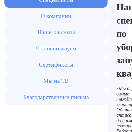
На
О компании
спе
по
Наши клиенты
убо
Что используем
за
Сертификаты
ква
Мы на ТВ
«Мы бе
самые
Благодарственные письма
тяжёл
кварти
Одинцо
антиса
до пос
пожара
Работа