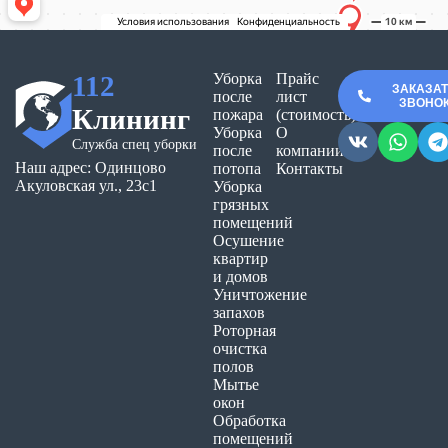
112
Уборка
Прайс
ЗАКАЗА
после
лист
ЗВОНО
Клининг
пожара
(стоимость)
Уборка
О
Служба спец уборки
после
компании
Наш адрес: Одинцово
потопа
Контакты
Акуловская ул., 23с1
Уборка
грязных
помещений
Осушение
квартир
и домов
Уничтожение
запахов
Роторная
очистка
полов
Мытье
окон
Обработка
помещений