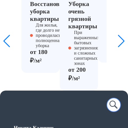
Восстановительная
Уборка
Уборка
уборка
очень
захлам
квартиры
грязной
кварт
Для жилья,
квартиры
Когда т
где долго не
предвар
При
проводилась
работа 
выраженных
полноценная
от 220
бытовых
уборка
загрязнениях
₽/м²
от 180
и сложных
санитарных
₽/м²
зонах
от 200
₽/м²
Никита Калинин