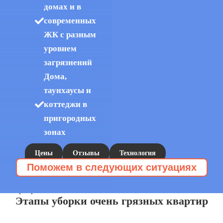
домах и в
современных
ЖК с разным
уровнем
загрязнений
Дома,
таунхаусы и
коттеджи в
пригородных
зонах
Цены
Отзывы
Технология
Поможем в следующих ситуациях
112Cleaning
Клининг захламленных квартир
Уборка запущенных квартир
Расхламление
»
»
квартир
заказывают, когда
Этапы уборки очень грязных квартир