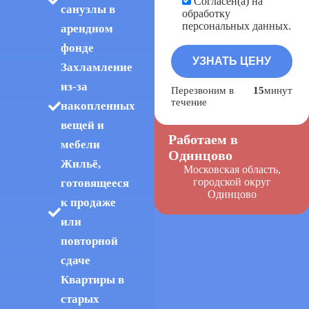
Согласен(а) на
санузлы в
обработку
персональных данных.
арендном
фонде
Захламление
из-за
Перезвоним в
15
минут
течение
накопленных
вещей и
Работаем в
мебели
Одинцово
Жильё,
Московская область,
городской округ
готовящееся
Одинцово
к продаже
или
повторной
сдаче
Квартиры в
старых