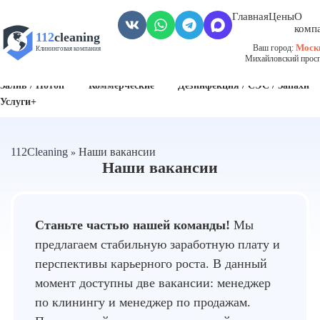
Главная
Цены
О
комп
112
cleaning
Моск
Ваш город:
Клининговая компания
Михайловский проспе
Пожар
Биозагрязнения
Антисанитария / Грязные помещения
Залив / Потоп
Коммерческие
Дезинфекция / СЭС / Запахи
Услуги+
112Cleaning
Наши вакансии
»
Наши вакансии
Станьте частью нашей команды!
Мы
предлагаем стабильную заработную плату и
перспективы карьерного роста. В данный
Обязанности:
- Контроль выполнения задач сотрудников на
момент доступны две вакансии: менеджер
объектах. - Организация и распределение
по клинингу и менеджер по продажам.
задач среди клинингового персонала. -