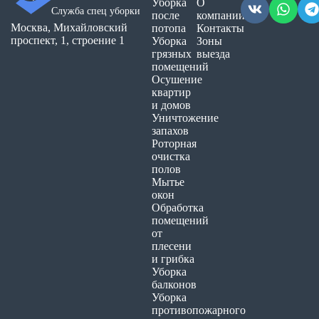
Уборка
О
Служба спец уборки
после
компании
Москва, Михайловский
потопа
Контакты
проспект, 1, строение 1
Уборка
Зоны
грязных
выезда
помещений
Осушение
квартир
и домов
Уничтожение
запахов
Роторная
очистка
полов
Мытье
окон
Обработка
помещений
от
плесени
и грибка
Уборка
балконов
Уборка
противопожарного