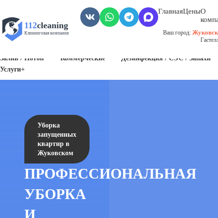
Главная
Цены
О
комп
112
cleaning
Жуковск
Ваш город:
Клининговая компания
Гастел
Пожар
Биозагрязнения
Антисанитария / Грязные помещения
Залив / Потоп
Коммерческие
Дезинфекция / СЭС / Запахи
Услуги+
Уборка
запущенных
квартир в
Жуковском
ПРОФЕССИОНАЛЬНАЯ
УБОРКА
И