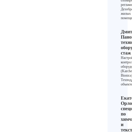
озонир
реглам
Дезобр
жилых
помеще
Дмит
Пано
техн
обор
стаж 
Настро
контро
оборуд
(Karche
Bionica
Техпод
объекте
Екат
Орло
спец
по
химч
и
текс