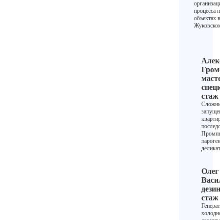
организа
процесса н
объектах 
Жуковско
Алек
Гром
маст
спец
стаж 
Сложны
запуще
кварти
послед
Промпы
пароген
делика
Олег
Васи
дези
стаж 
Генера
холодн