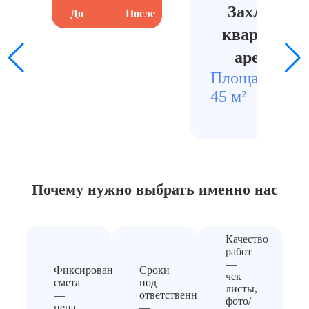
Захламлён
До
После
До
квартира п
арендато
Площадь
Стои
45 м²
1500
Почему нужно выбрать
именно нас
Качество
работ
—
Фиксированная
Сроки
чек
смета
под
листы,
—
ответственность
фото/
цена
—