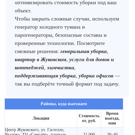
оптимизировать стоимость уборки под ваш
объект.
Чтобы закрыть сложные случаи, используем
генератор холодного тумана и
парогенераторы, безопасные составы и
проверенные технологии. Посмотрите
смежные решения:
генеральная уборка
,
квартир в Жуковском
,
услуги для домов и
коттеджей
,
химчистка
,
поддерживающая уборка
,
уборка офисов
—
так вы подберёте точный формат под задачу.
Районы, куда выезжаем
Время
Стоимость
Локация
выезда,
от, руб.
мин
Центр Жуковского, ул. Гастелло,
Чкалова, ТЦ «Самолёт», площадь
21 000
30–40