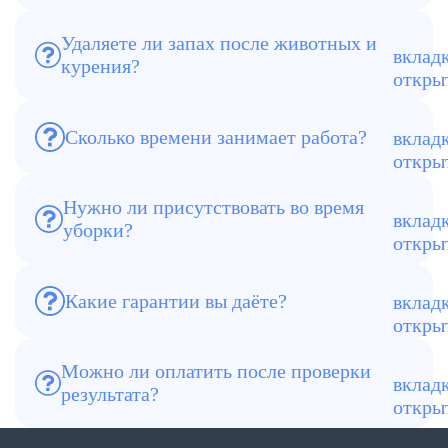
разлива канализации.
Удаляете ли запах после животных и
курения?
Да, озонирование и холодный туман
полностью убирают запахи.
Сколько времени занимает работа?
От 4 часов до 1–2 дней — зависит от
площади и степени загрязнения.
Нужно ли присутствовать во время
уборки?
Нет, можно передать ключи. После
завершения отправим фотоотчёт.
Работаем по договору, повторная
Какие гарантии вы даёте?
обработка бесплатно, если результат не
устроил.
Можно ли оплатить после проверки
результата?
Да, предусмотрена частичная оплата по
факту выполнения.