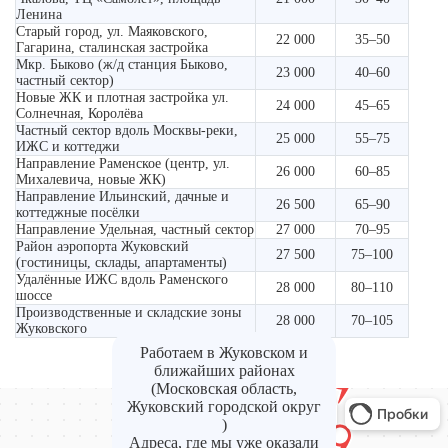
Ленина
Старый город, ул. Маяковского,
22 000
35–50
Гагарина, сталинская застройка
Мкр. Быково (ж/д станция Быково,
23 000
40–60
частный сектор)
Новые ЖК и плотная застройка ул.
24 000
45–65
Солнечная, Королёва
Частный сектор вдоль Москвы-реки,
25 000
55–75
ИЖС и коттеджи
Направление Раменское (центр, ул.
26 000
60–85
Михалевича, новые ЖК)
Направление Ильинский, дачные и
26 500
65–90
коттеджные посёлки
Направление Удельная, частный сектор
27 000
70–95
Район аэропорта Жуковский
27 500
75–100
(гостиницы, склады, апартаменты)
Удалённые ИЖС вдоль Раменского
28 000
80–110
шоссе
Производственные и складские зоны
28 000
70–105
Жуковского
Работаем в Жуковском и
ближайших районах
(Московская область,
Жуковский городской округ
)
Адреса, где мы уже оказали