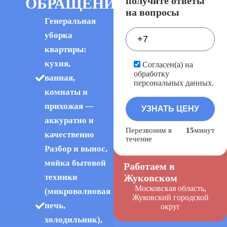
получите ответы
ОБРАЩЕНИЯ
на вопросы
Генеральная
уборка
квартиры:
кухня,
Согласен(а) на
обработку
ванная,
персональных данных.
комнаты и
прихожая —
аккуратно и
Перезвоним в
15
минут
качественно
течение
Разбор и вынос,
мойка бытовой
Работаем в
Жуковском
техники
Московская область,
(микроволновая
Жуковский городской
печь,
округ
холодильник),