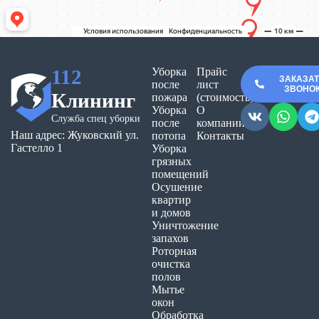
112
Уборка
Прайс
ЗАКАЗА
после
лист
ЗВОНО
Клининг
пожара
(стоимость)
Уборка
О
Служба спец уборки
после
компании
Наш адрес: Жуковский ул.
потопа
Контакты
Гастелло 1
Уборка
грязных
помещений
Осушение
квартир
и домов
Уничтожение
запахов
Роторная
очистка
полов
Мытье
окон
Обработка