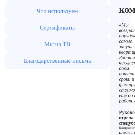
ко
Что используем
«Мы
Сертификаты
возвра
порядо
самые
Мы на ТВ
запуще
кварти
Работа
Благодарственные письма
чек-лис
даём
понятн
сроки и
фиксир
стоимо
ещё до 
работ.
Руково
отдела
спецуб
Контролир
качество, 