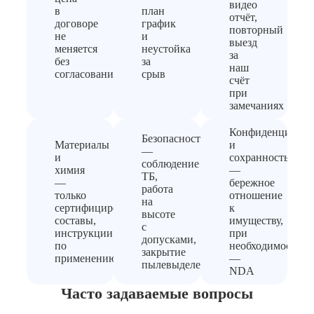
видео
в
план
отчёт,
договоре
график
повторный
не
и
выезд
меняется
неустойка
за
без
за
наш
согласования
срыв
счёт
при
замечаниях
Конфиденциальн
Безопасность
Материалы
и
—
и
сохранность
соблюдение
химия
—
ТБ,
—
бережное
работа
только
отношение
на
сертифицированные
к
высоте
составы,
имуществу,
с
инструкции
при
допусками,
по
необходимости
закрытие
применению
—
пылевыделения
NDA
Часто задаваемые вопросы