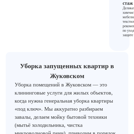
стаж 
Делика
химчис
мебели
текстил
рекоме
по уход
защите 
Уборка запущенных квартир в
Жуковском
Уборка помещений в Жуковском — это
клининговые услуги для жилых объектов,
когда нужна генеральная уборка квартиры
«под ключ». Мы аккуратно разбираем
завалы, делаем мойку бытовой техники
(мытьё холодильника, чистка
микроволновой печи), приводим в порядок