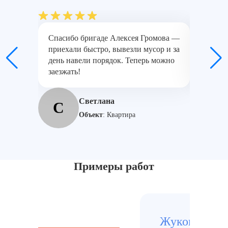
Спасибо бригаде Алексея Громова —
Сложный
приехали быстро, вывезли мусор и за
алкогол
день навели порядок. Теперь можно
пароген
заезжать!
квартир
Светлана
С
И
Объект
:
Квартира
Примеры работ
Жуковский, 