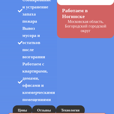
и устранение
Работаем в
запаха
Ногинске
пожара
Московская область,
Богородский городской
Вывоз
округ
мусора и
остатков
после
возгорания
Работаем с
квартирами,
домами,
офисами и
коммерческими
помещениями
Цены
Отзывы
Технология