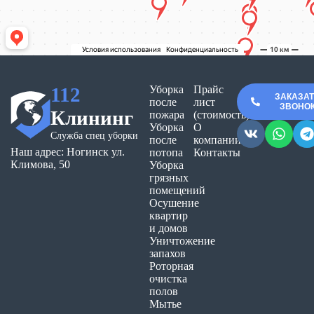
112
Уборка
Прайс
ЗАКАЗА
после
лист
ЗВОНО
Клининг
пожара
(стоимость)
Уборка
О
Служба спец уборки
после
компании
Наш адрес: Ногинск ул.
потопа
Контакты
Климова, 50
Уборка
грязных
помещений
Осушение
квартир
и домов
Уничтожение
запахов
Роторная
очистка
полов
Мытье