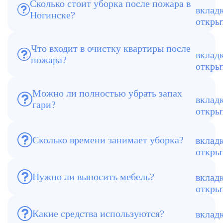
Сколько стоит уборка после пожара в
Цена зависит от площади и степени
Ногинске?
загрязнения. В среднем — от 350 руб./
м².
Что входит в очистку квартиры после
пожара?
Удаление копоти, запаха гари, мусора,
дезинфекция и восстановление чистоты.
Можно ли полностью убрать запах
Да, с помощью озонирования и
гари?
специальных средств запах устраняется
полностью.
Сколько времени занимает уборка?
Обычно от 1 дня, при сильных
повреждениях — до 2–3 дней.
Нужно ли выносить мебель?
Нет, мы сами сортируем, чистим или
утилизируем.
Какие средства используются?
Профессиональная химия, озонаторы,