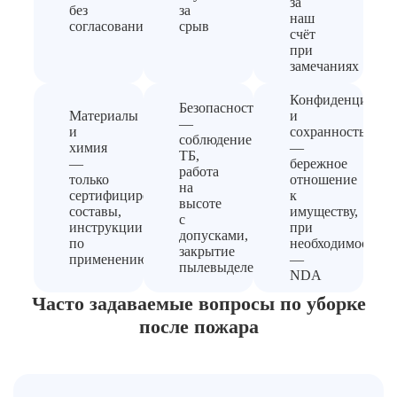
за
без
за
наш
согласования
срыв
счёт
при
замечаниях
Конфиденциальн
Безопасность
Материалы
и
—
и
сохранность
соблюдение
химия
—
ТБ,
—
бережное
работа
только
отношение
на
сертифицированные
к
высоте
составы,
имуществу,
с
инструкции
при
допусками,
по
необходимости
закрытие
применению
—
пылевыделения
NDA
Часто задаваемые вопросы по уборке
после пожара