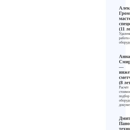
Алек
Гром
маст
спец
(11 л
Удалени
работа 
оборуд
Анна
Смир
—
инже
смет
(8 ле
Расчёт
стоимо
подбор
оборуд
докуме
Дмит
Пано
техн