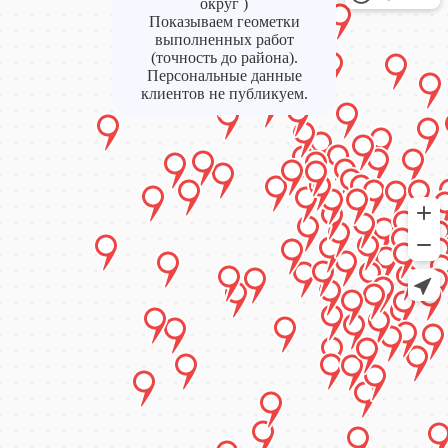
округ )
Показываем геометки
выполненных работ
(точность до района).
Персональные данные
клиентов не публикуем.