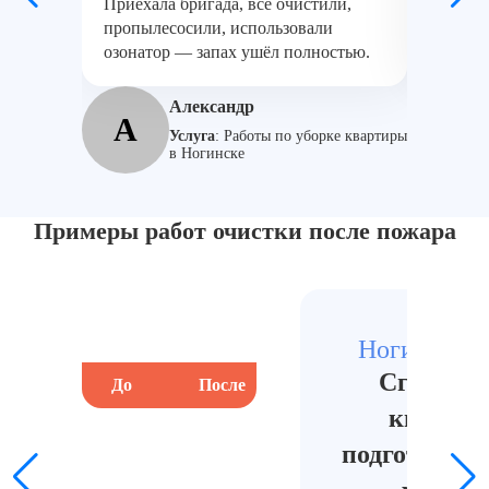
Приехала бригада, все очистили,
прошла 
пропылесосили, использовали
сделали
озонатор — запах ушёл полностью.
Професс
Александр
А
М
Услуга
:
Работы по уборке квартиры
в Ногинске
Примеры работ очистки после пожара
Ногинск, ц
Сгоревш
До
После
До
квартир
подготовлен