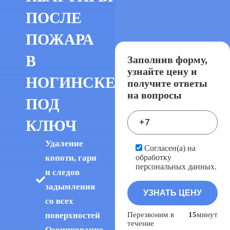
ПОСЛЕ
ПОЖАРА
В
Заполнив форму,
узнайте цену и
НОГИНСКЕ
получите ответы
на вопросы
ПОД
КЛЮЧ
Удаление
Согласен(а) на
обработку
копоти, гари
персональных данных.
и следов
задымления
со всех
Перезвоним в
15
минут
поверхностей
течение
Озонирование