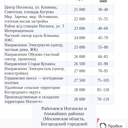
мин
Центр Ногинска, ул. Климова,
21 000
30–40
Советская, площадь Бугрова
Мкр. Заречье, мкр. Истомкино,
22 000
35–55
плотная жилая застройка
Район ж/д станции Ногинск, ул. 3
23 000
40–60
Интернационала
Частный сектор вдоль Клязьмы,
24 000
45–70
ИЖС
Направление Электроугли (центр,
25 000
55–80
частные дома, ЖК)
Направление Обухово (частный
26 000
60–85
сектор, промзона)
Направление Старая Купавна
26 500
65–90
Направление Электросталь (центр,
27 000
70–95
новостройки)
Горьковское шоссе — коттеджные
27 500
75–105
посёлки
Удалённые сельские территории
28 000
85–120
Богородского округа
Производственные и складские
28 000
70–110
территории Ногинска
Работаем в Ногинске и
ближайших районах
(Московская область,
Богородский городской