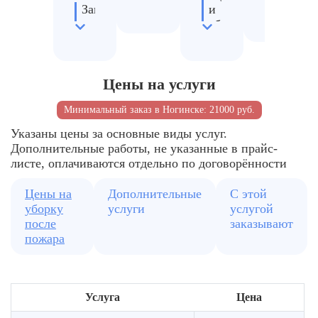
вывоз
потолко
Замер
и
полов
запаха
абразив
Подготовка
и
помещения
Удалени
Удаление
копоти
жирног
основной
налёта
Расчёт
копоти
Цены на услуги
стоимости
Минимальный заказ в Ногинске: 21000 руб.
Указаны цены за основные виды услуг.
Дополнительные работы, не указанные в прайс-
листе, оплачиваются отдельно по договорённости
Цены на
Дополнительные
С этой
уборку
услуги
услугой
после
заказывают
пожара
Услуга
Цена