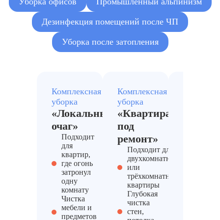
Уборка офисов
Промышленный альпинизм
Дезинфекция помещений после ЧП
Уборка после затопления
Комплексная
Комплексная
Комплекс
уборка
уборка
уборка
«Локальный
«Квартира
«Антис
очаг»
под
PRO»
Подходит
ремонт»
Если
для
загрязн
Подходит для
квартир,
сильное
двухкомнатной
где огонь
требует
или
затронул
помощь
трёхкомнатной
одну
профес
квартиры
комнату
Мойка
Глубокая
Чистка
трудно
чистка
мебели и
мест
стен,
предметов
Химчис