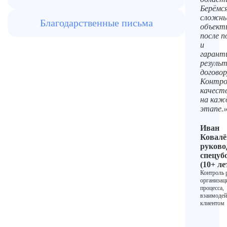
Берёмся
сложн
Благодарственные письма
объект
после 
и
гарант
резуль
договор
Контро
качест
на каж
этапе.
Иван
Ковал
руково
спецуб
(10+ ле
Контроль 
организац
процесса,
взаимодей
клиентом