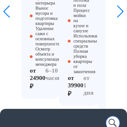
потолка
интерьера
мебели 
и пола
Вынос
текстил
Процесс
мусора и
(дивано
мойки
подготовка
штор,
на
квартиры
одежды
кухне и
Удаление
ковров)
санузле
сажи с
Удален
Использование
основных
загрязн
специальных
поверхностей
трудно
средств
Осмотр
зон
Полная
объекта и
Компле
уборка
консультация
клинин
квартиры
менеджера
услуг д
от
от
6–10
восстан
закопчения
жилья
24900
часов
от
от
от
1
39900
1
₽
34900
д
дня
₽
₽