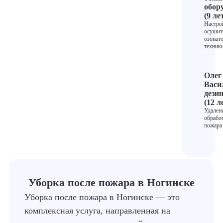
обор
(9 ле
Настро
осушит
озонат
техник
Олег
Васи
дези
(12 л
Удалени
обрабо
пожара
Уборка после пожара в Ногинске
Уборка после пожара в Ногинске — это
комплексная услуга, направленная на