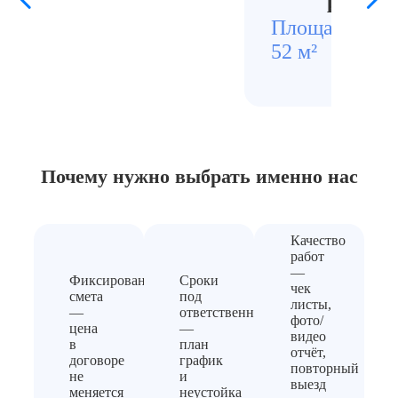
ремонт
Площадь
Стои
52 м²
4500
Почему нужно выбрать
именно нас
Качество
работ
—
Фиксированная
Сроки
чек
смета
под
листы,
—
ответственность
фото/
цена
—
видео
в
план
отчёт,
договоре
график
повторный
не
и
выезд
меняется
неустойка