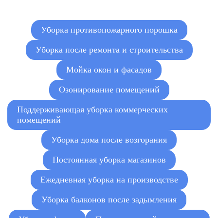
Подача контейнера под вывоз
от 7 000 руб.
сгоревшего мусора
Уборка противопожарного порошка
Очистка от сажи и копоти
Уборка после ремонта и строительства
от 180 руб./м²
пострадавших поверхностей
Мойка окон и фасадов
Мойка окон, дверей,
радиаторов, бытовой техники,
от 180 руб./шт.
Озонирование помещений
сантехники, светильников и
т.д.
Поддерживающая уборка коммерческих
Химчистка мягкой мебели и
помещений
от 1 500 руб.
кресел
Уборка дома после возгорания
Удаление запаха гари
от 100 руб./м²
Постоянная уборка магазинов
Ежедневная уборка на производстве
Уборка балконов после задымления