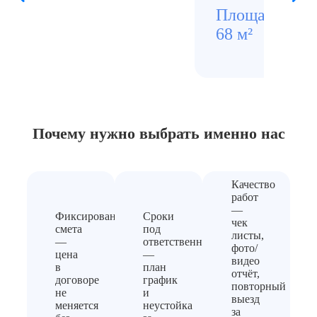
Площадь
Стои
68 м²
1360
Почему нужно выбрать
именно нас
Качество
работ
—
Фиксированная
Сроки
чек
смета
под
листы,
—
ответственность
фото/
цена
—
видео
в
план
отчёт,
договоре
график
повторный
не
и
выезд
меняется
неустойка
за