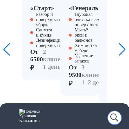
«Старт»
«Генеральный»
«Антис
Разбор и
Глубокая
PRO»
поверхностная
очистка всех
Разбор,
уборка
поверхностей
утилиз
Санузел
Мытьё
мусора
и кухня
окон и
Дезинс
Дезинфекция
балконов
и
поверхностей
Химчистка
озонир
От
2
мебели
Обрабо
Удаление
6500
клинера,
тумано
запахов
Контро
1 день
От
3
₽
запахов
9500
клинера,
От
3
1–2 день
12500
к
₽
2
₽