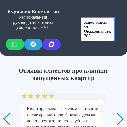
Курников Константин
Региональный
руководитель отдела
Адрес офиса:
ул.
уборки после ЧП
Орджоникидзе,
30А
Отзывы клиентов про клининг
запущенных квартир
Квартира была в тяжёлом состоянии
Было за
после арендаторов. Сначала думали
сначала
делать ремонт, но после уборки
потом н