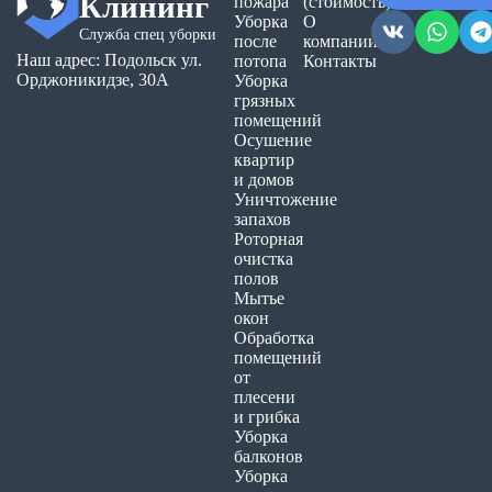
Клининг
пожара
(стоимость)
Уборка
О
Служба спец уборки
после
компании
Наш адрес: Подольск ул.
потопа
Контакты
Орджоникидзе, 30А
Уборка
грязных
помещений
Осушение
квартир
и домов
Уничтожение
запахов
Роторная
очистка
полов
Мытье
окон
Обработка
помещений
от
плесени
и грибка
Уборка
балконов
Уборка