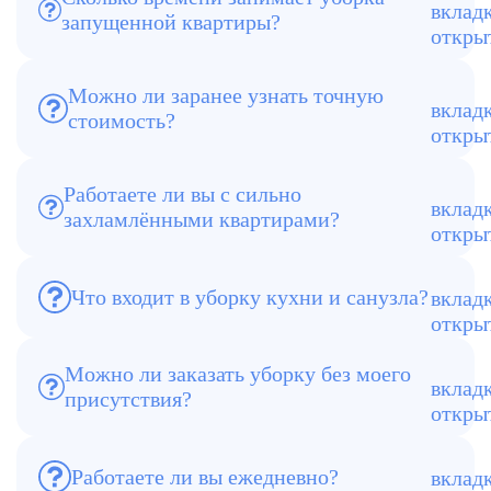
В среднем от 6 до 12 часов, в
запущенной квартиры?
зависимости от площади и степени
загрязнений
Можно ли заранее узнать точную
стоимость?
Да, менеджер рассчитывает и фиксирует
цену до начала работ
Работаете ли вы с сильно
захламлёнными квартирами?
Да, это одно из наших профильных
направлений
Очистка поверхностей, раковин,
Что входит в уборку кухни и санузла?
унитаза, душевой кабины, плитки,
техники
Можно ли заказать уборку без моего
присутствия?
Да, вы можете передать ключи и
принять результат после
Работаете ли вы ежедневно?