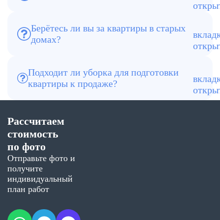
Да, без выходных
Берётесь ли вы за квартиры в старых
домах?
Да, мы регулярно работаем с таким
жилым фондом
Подходит ли уборка для подготовки
квартиры к продаже?
Да, это одна из самых частых причин
обращения
Рассчитаем
стоимость
по фото
Отправьте фото и
получите
индивидуальный
план работ