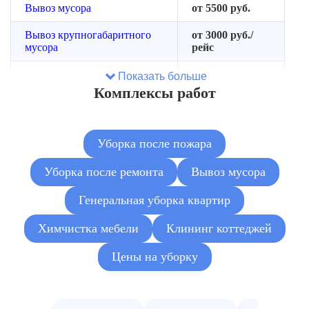
Вывоз мусора
от 5500 руб.
Вывоз крупногабаритного
от 3000 руб./
мусора
рейс
Демонтаж мебели и старых
Показать больше
от 180 руб./м²
покрытий
Комплексы работ
Устранение неприятных
от 1500 руб./
запахов
помещение
Уборка после пожара
Обработка от плесени
от 3000 руб.
локально
Уборка после ремонта
Вывоз мусора
Генеральная уборка квартир
Химчистка мебели
Клининг коттеджей
Цены на уборку