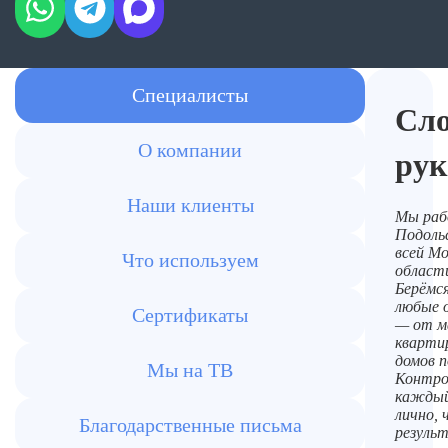
Специалисты
Сл
О компании
рук
Наши клиенты
Мы раб
Подольс
всей Мо
Что используем
област
Берёмся
любые 
Сертификаты
— от м
кварти
домов п
Мы на ТВ
Контро
каждый
лично,
Благодарственные письма
резуль