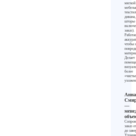
мягкой
мебель
текстил
дивана,
шторы 
включе
заказ).
Работа
аккурат
чтобы 
повред
матери
Делает
помеще
визуал
более
«чисты
ухоже
Анна
Смир
—
мене
объе
Сопров
заказ о
до зав
Уточня