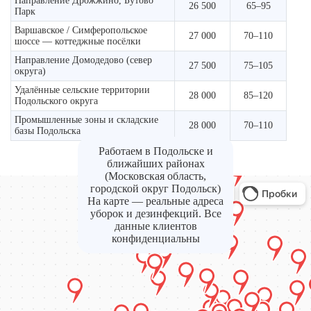
Направление Дрожжино, Бутово
26 500
65–95
Парк
Варшавское / Симферопольское
27 000
70–110
шоссе — коттеджные посёлки
Направление Домодедово (север
27 500
75–105
округа)
Удалённые сельские территории
28 000
85–120
Подольского округа
Промышленные зоны и складские
28 000
70–110
базы Подольска
Работаем в Подольске и
ближайших районах
(Московская область,
городской округ Подольск)
На карте — реальные адреса
уборок и дезинфекций. Все
данные клиентов
конфиденциальны