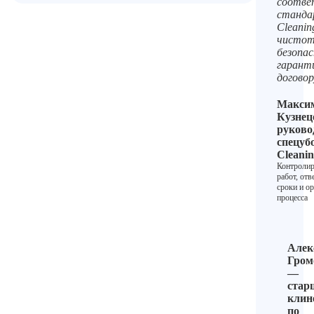
соотве
станда
Cleanin
чистот
безопас
гарант
договор
Макси
Кузнец
руково
спецуб
Cleani
Контролир
работ, отв
сроки и о
процесса
Алек
Гром
—
стар
клин
по