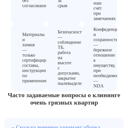
без
за
наш
согласования
срыв
счёт
при
замечаниях
Конфиденциальн
Безопасность
Материалы
и
—
и
сохранность
соблюдение
химия
—
ТБ,
—
бережное
работа
только
отношение
на
сертифицированные
к
высоте
составы,
имуществу,
с
инструкции
при
допусками,
по
необходимости
закрытие
применению
—
пылевыделения
NDA
Часто задаваемые вопросы о клининге
очень грязных квартир
Сколько времени занимает уборка