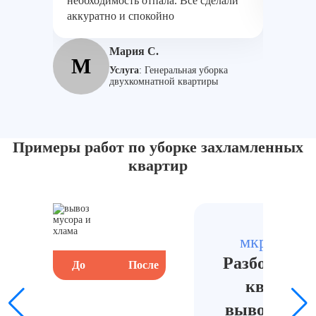
необходимость отпала. Всё сделали
доволен
аккуратно и спокойно
А
Мария С.
М
Услуга
:
Генеральная уборка
двухкомнатной квартиры
Примеры работ по уборке захламленных
квартир
мкр. Южн
Разбор зава
До
После
До
квартире
вывозом му