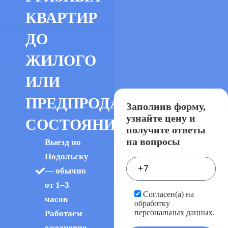
КВАРТИР
ДО
ЖИЛОГО
ИЛИ
ПРЕДПРОДАЖНОГО
Заполнив форму,
узнайте цену и
СОСТОЯНИЯ
получите ответы
на вопросы
Выезд по
Подольску
— обычно
от 1–3
Согласен(а) на
часов
обработку
персональных данных.
Работаем
ежедневно,