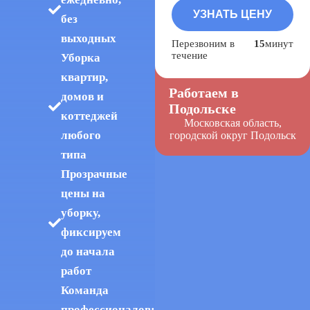
без
выходных
Перезвоним в
15
минут
течение
Уборка
квартир,
Работаем в
домов и
Подольске
коттеджей
Московская область,
любого
городской округ Подольск
типа
Прозрачные
цены на
уборку,
фиксируем
до начала
работ
Команда
профессионалов: