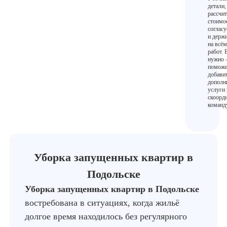
детали,
рассчи
стоимос
согласу
и держи
на всём
работ. 
нужно
поможе
добави
дополн
услуги 
скоорд
команд
Уборка запущенных квартир в
Подольске
Уборка запущенных квартир в Подольске
востребована в ситуациях, когда жильё
долгое время находилось без регулярного