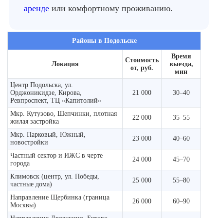
аренде
или комфортному проживанию.
Районы в Подольске
Время
Стоимость
Локация
выезда,
от, руб.
мин
Центр Подольска, ул.
Орджоникидзе, Кирова,
21 000
30–40
Ревпроспект, ТЦ «Капитолий»
Мкр. Кутузово, Шепчинки, плотная
22 000
35–55
жилая застройка
Мкр. Парковый, Южный,
23 000
40–60
новостройки
Частный сектор и ИЖС в черте
24 000
45–70
города
Климовск (центр, ул. Победы,
25 000
55–80
частные дома)
Направление Щербинка (граница
26 000
60–90
Москвы)