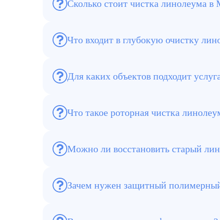
Сколько стоит чистка линолеума в
Стоимость зависит от площади, степени з
90 руб./м².
Что входит в глубокую очистку лин
Удаление въевшейся грязи, пятен, следов
Для каких объектов подходит услуг
Для квартир, офисов, торговых центров,
Что такое роторная чистка линолеу
Это механизированная очистка покрытия
Можно ли восстановить старый ли
Во многих случаях да. Глубокая очистка
Зачем нужен защитный полимерный
Он уменьшает износ, облегчает уборку и 