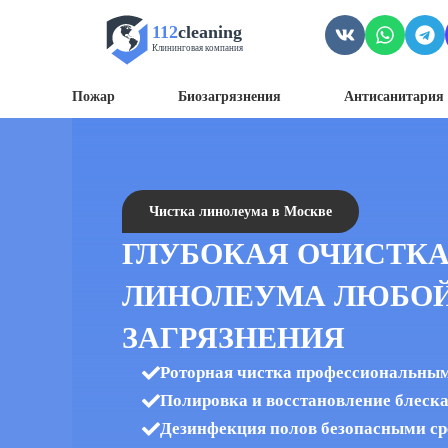
112
cleaning
Клининговая компания
Пожар
Биозагрязнения
Антисанитария 
Чистка линолеума в Москве
ГЛУБОКАЯ ОЧИСТК
ЛИНОЛЕУМА ЛЮБОЙ
ЗАГРЯЗНЕНИЯ
Роторная чистка профессиональн
Полировка и восстановление блеск
Дезинфекция полов безопасными ср