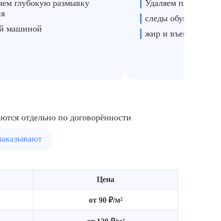
ем глубокую размывку
Удаляем пятна
ия
следы обуви
ой машиной
жир и въевшуюся г
аются отдельно по договорённости
заказывают
Цена
от 90 ₽/м²