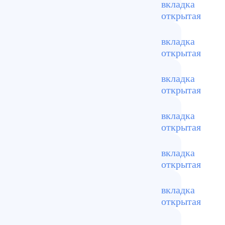
азовая цена начинается от
 помещений.
ётками и химией.
ид покрытия.