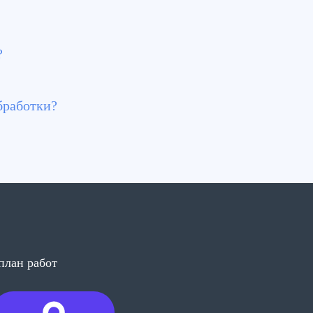
фекцию помещений сертифицированными средствами.
?
комплекс с озонированием помещений.
бработки?
 площади и применяемых составов.
ров возможно выполнение работ в ночное время.
план работ