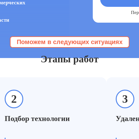
ммерческих
Пер
асти
Поможем в следующих ситуациях
стка линолеума
Эту услугу заказывают когда
Этапы работ
2
3
Подбор технологии
Удален
срок службы пола.
Необходима 