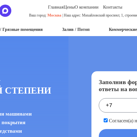
Главная
Цены
О компании
Контакты
Москва
Ваш город:
| Наш адрес: Михайловский проспект, 1, строени
/ Грязные помещения
Залив / Потоп
Коммерческие
А
Заполнив фор
 СТЕПЕНИ
ответы на во
ыми машинами
Согласен(а) 
а покрытия
едствами