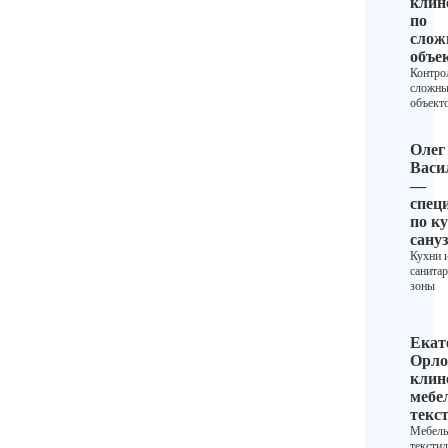
клин
по
сло
объе
Контро
сложн
объект
Олег
Васи
—
спец
по ку
сану
Кухни 
санита
зоны
Екат
Орло
клин
мебе
текс
Мебель
текстил