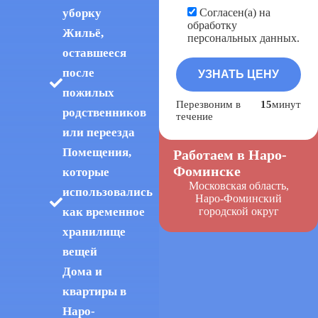
уборку
Согласен(а) на
обработку
Жильё,
персональных данных.
оставшееся
после
пожилых
Перезвоним в
15
минут
родственников
течение
или переезда
Помещения,
Работаем в Наро-
Фоминске
которые
Московская область,
использовались
Наро-Фоминский
как временное
городской округ
хранилище
вещей
Дома и
квартиры в
Наро-