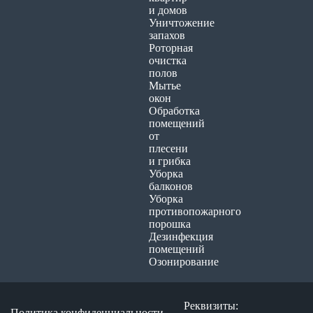
и домов
Уничтожение
запахов
Роторная
очистка
полов
Мытье
окон
Обработка
помещений
от
плесени
и грибка
Уборка
балконов
Уборка
противопожарного
порошка
Дезинфекция
помещений
Озонирование
Реквизиты:
Политика конфиденциальности