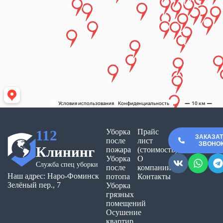
112
Уборка
Прайс
ЗАКАЗА
после
лист
ЗВОНО
Клининг
пожара
(стоимость)
Уборка
О
Служба спец уборки
после
компании
Наш адрес: Наро-Фоминск
потопа
Контакты
Зелёный пер., 7
Уборка
грязных
помещений
Осушение
квартир