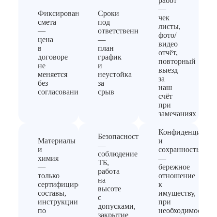
работ
—
Фиксированная
Сроки
чек
смета
под
листы,
—
ответственность
фото/
цена
—
видео
в
план
отчёт,
договоре
график
повторный
не
и
выезд
меняется
неустойка
за
без
за
наш
согласования
срыв
счёт
при
замечаниях
Конфиденциальн
Безопасность
Материалы
и
—
и
сохранность
соблюдение
химия
—
ТБ,
—
бережное
работа
только
отношение
на
сертифицированные
к
высоте
составы,
имуществу,
с
инструкции
при
допусками,
по
необходимости
закрытие