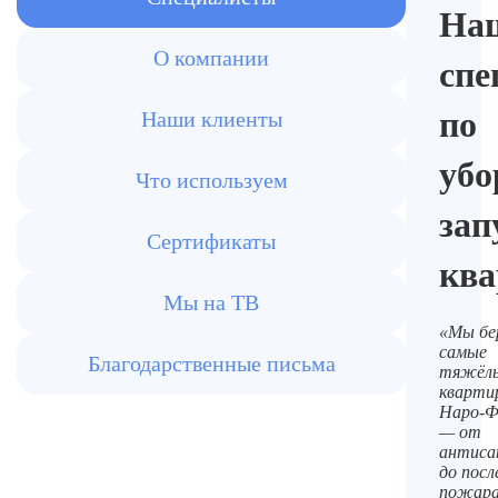
На
О компании
спе
по
Наши клиенты
убо
Что используем
за
Сертификаты
ква
Мы на ТВ
«Мы бе
самые
Благодарственные письма
тяжёл
кварти
Наро-Ф
— от
антиса
до пос
пожара