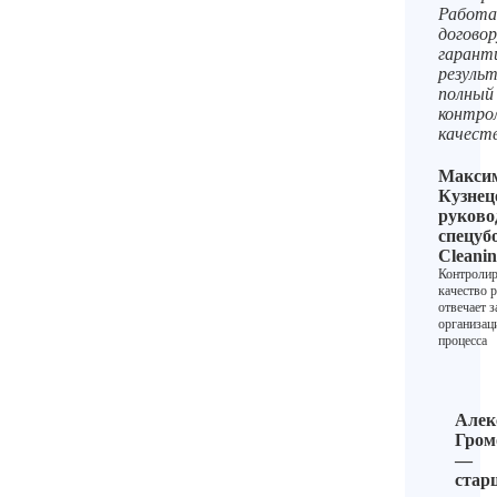
Работа
договор
гарант
резуль
полный
контро
качест
Макси
Кузнец
руково
спецуб
Cleani
Контролир
качество р
отвечает з
организа
процесса
Алек
Гром
—
стар