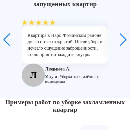
запущенных квартир
Квартира в Наро-Фоминском районе
Было мн
долго стояла закрытой. После уборки
Работал
исчезло ощущение заброшенности,
Результ
стало приятно заходить внутрь.
И
Людмила А.
Л
Услуга
:
Уборка захламлённого
помещения
Примеры работ по уборке захламленных
квартир