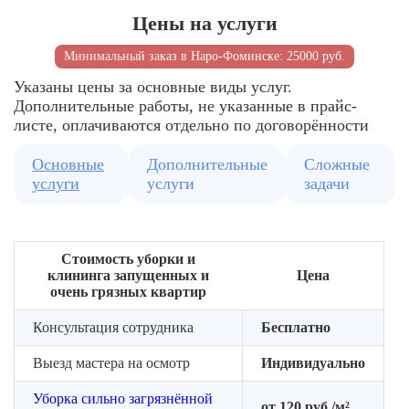
перечень
и
доступ
Цены на услуги
и
бытовых
ко
удобное
загрязнений
всем
Минимальный заказ в Наро-Фоминске: 25000 руб.
время
зонам
уборки
Указаны цены за основные виды услуг.
Дополнительные работы, не указанные в прайс-
Формируем
листе, оплачиваются отдельно по договорённости
команду
клинеров
Основные
Дополнительные
Сложные
для
услуги
услуги
задачи
выезда
Подбираем
средства
и
Стоимость уборки и
оборудование
клининга запущенных и
Цена
очень грязных квартир
Консультация сотрудника
Бесплатно
Выезд мастера на осмотр
Индивидуально
Уборка сильно загрязнённой
от 120 руб./м²