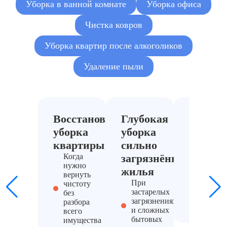
Уборка в ванной комнате
Уборка офиса
Чистка ковров
Уборка квартир после алкоголиков
Удаление пыли
Восстановительная
Глубокая
Уборка
уборка
уборка
захлам
квартиры
сильно
помещ
Когда
загрязнённого
Если тр
нужно
предвар
жилья
вернуть
работа 
При
чистоту
от 220
застарелых
без
₽/м²
загрязнениях
разбора
и сложных
всего
бытовых
имущества