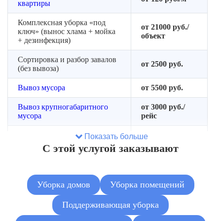
квартиры
Комплексная уборка «под
от 21000 руб./
ключ» (вынос хлама + мойка
объект
+ дезинфекция)
Сортировка и разбор завалов
от 2500 руб.
(без вывоза)
Вывоз мусора
от 5500 руб.
Вывоз крупногабаритного
от 3000 руб./
мусора
рейс
Демонтаж мебели и старых
Показать больше
от 180 руб./м²
покрытий
С этой услугой заказывают
Устранение неприятных
от 1500 руб./
запахов
помещение
Уборка домов
Уборка помещений
Обработка от плесени
от 3000 руб.
локально
Поддерживающая уборка