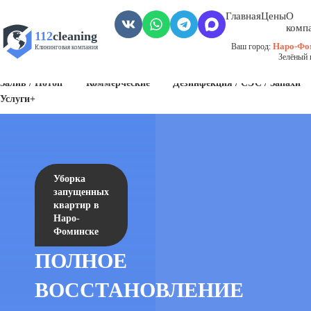
Главная
Цены
О
комп
112
cleaning
Наро-Фо
Ваш город:
Клининговая компания
Зелёный п
Пожар
Биозагрязнения
Антисанитария / Грязные помещения
Залив / Потоп
Коммерческие
Дезинфекция / СЭС / Запахи
Услуги+
Уборка
запущенных
квартир в
Наро-
Фоминске
ПОЛНОЕ
ВОССТАНОВЛЕНИЕ