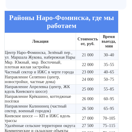
Районы Наро-Фоминска, где мы
работаем
Время
Стоимость
Локация
выезда,
от, руб.
мин
Центр Наро-Фоминска, Зелёный пер.,
21 000
30–40
ул. Маршала Жукова, набережная Нары
Мкр. Южный, мкр. Восточный,
22 000
35–55
плотная жилая застройка
Частный сектор и ИЖС в черте города
23 000
40–65
Направление Селятино (центр,
24 000
50–75
новостройки, частные дома)
Направление Апрелевка (центр, ЖК
25 000
55–85
вдоль Киевского шоссе)
Направление Крёкшино, коттеджные
26 000
60–95
посёлки
Направление Калининец (частный
26 500
65–95
сектор, военный городок)
Киевское шоссе — КП и ИЖС вдоль
27 000
70–105
трассы
Удалённые сельские территории округа
27 500
75–115
Коммерческие и складские объекты