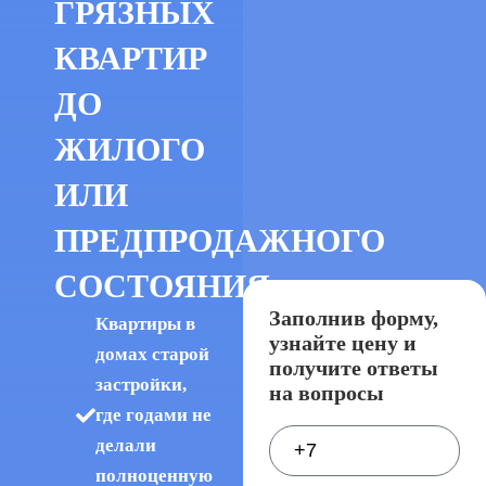
ГРЯЗНЫХ
КВАРТИР
ДО
ЖИЛОГО
ИЛИ
ПРЕДПРОДАЖНОГО
СОСТОЯНИЯ
Заполнив форму,
Квартиры в
узнайте цену и
домах старой
получите ответы
застройки,
на вопросы
где годами не
делали
полноценную