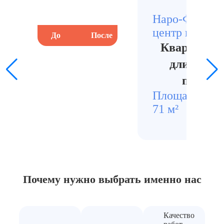
Наро-Фоминс
центр города
До
После
До
Квартира п
длительн
просто
Площадь
Стои
71 м²
1420
Почему нужно выбрать
именно нас
Качество