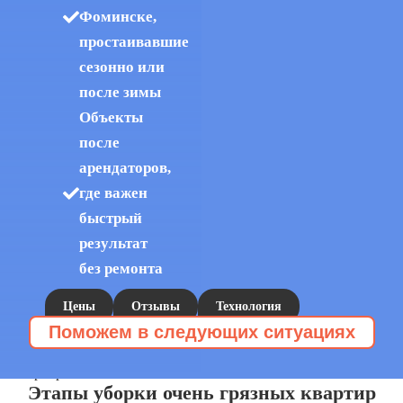
Фоминске,
простаивавшие
сезонно или
после зимы
Объекты
после
арендаторов,
где важен
быстрый
результат
без ремонта
Цены
Отзывы
Технология
Поможем в следующих ситуациях
112Cleaning
Клининг захламленных квартир
Уборка запущенных квартир
Расхламление
»
»
квартир
заказывают, когда
Этапы уборки очень грязных квартир