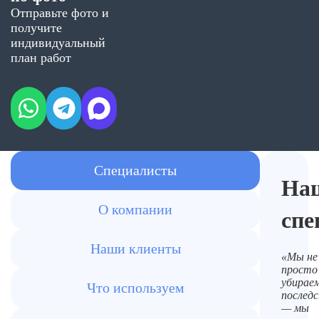
Отправьте фото и
получите
индивидуальный
план работ
Специалисты
На
О компании
спе
Наши клиенты
«Мы не
просто
убирае
Что используем
послед
— мы