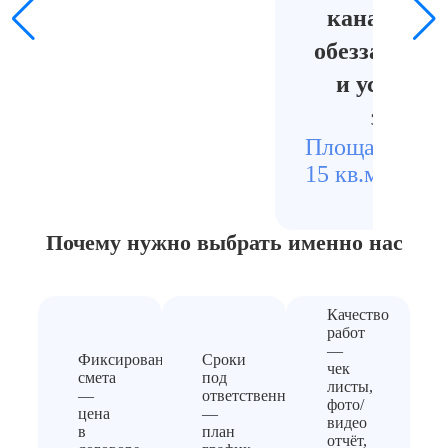
канализац
обеззаражи
и устране
запаха
Площадь
Стои
15 кв.м.
1500
Почему нужно выбрать
именно нас
Качество
работ
—
Фиксированная
Сроки
чек
смета
под
листы,
—
ответственность
фото/
цена
—
видео
в
план
отчёт,