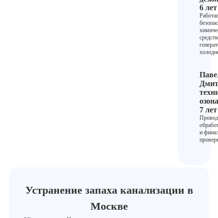
6 лет
Работае
безопа
химиче
средст
генера
холодн
Паве
Дмит
техн
озон
7 лет
Провод
обрабо
и фина
провер
Устранение запаха канализации в
Москве