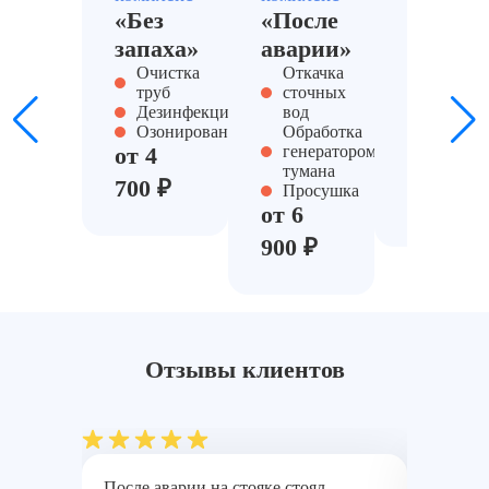
«Без
«После
«Санит
запаха»
аварии»
Дезинф
помеще
Очистка
Откачка
Нейтра
труб
сточных
запаха
Дезинфекция
вод
Контро
Озонирование
Обработка
влажно
от 4
генератором
от 5
тумана
700 ₽
Просушка
900 ₽
от 6
900 ₽
Отзывы клиентов
После аварии на стояке стоял
Отдельн