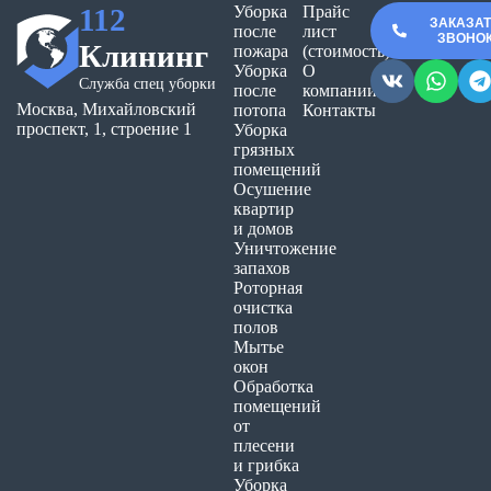
112
Уборка
Прайс
ЗАКАЗА
после
лист
ЗВОНО
Клининг
пожара
(стоимость)
Уборка
О
Служба спец уборки
после
компании
Москва, Михайловский
потопа
Контакты
проспект, 1, строение 1
Уборка
грязных
помещений
Осушение
квартир
и домов
Уничтожение
запахов
Роторная
очистка
полов
Мытье
окон
Обработка
помещений
от
плесени
и грибка
Уборка