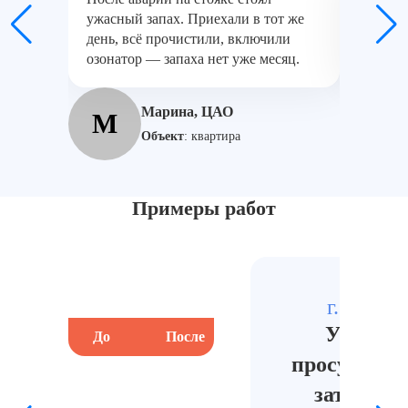
ужасный запах. Приехали в тот же
— грамо
день, всё прочистили, включили
устрани
озонатор — запаха нет уже месяц.
аккурат
Марина, ЦАО
М
О
Объект
:
квартира
Примеры работ
г. Москв
Уборка 
До
После
просушка п
затоплен