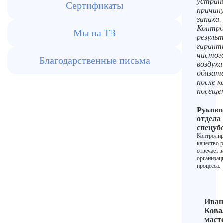
устран
Сертификаты
причин
запаха.
Контро
Мы на ТВ
резуль
гарант
чистог
Благодарственные письма
воздуха
обязат
после 
посеще
Руково
отдела
спецуб
Контролир
качество р
отвечает з
организа
процесса.
Иван
Кова
маст