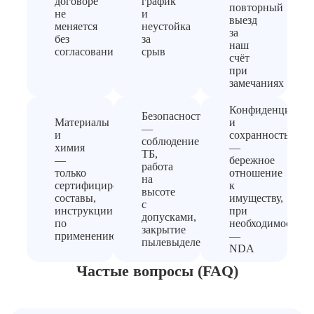
договоре
график
повторный
не
и
выезд
меняется
неустойка
за
без
за
наш
согласования
срыв
счёт
при
замечаниях
Конфиденциальн
Безопасность
Материалы
и
—
и
сохранность
соблюдение
химия
—
ТБ,
—
бережное
работа
только
отношение
на
сертифицированные
к
высоте
составы,
имуществу,
с
инструкции
при
допусками,
по
необходимости
закрытие
применению
—
пылевыделения
NDA
Частые вопросы (FAQ)