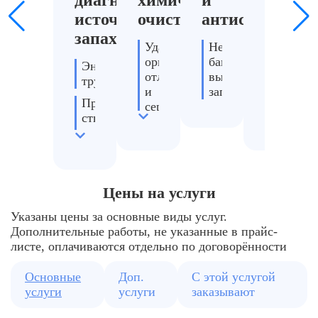
диагностика
химическая
и
и
источника
очистка
антисептикам
тумано
запаха
Удаляем
Нейтрализуем
Глубоко
органические
бактерии,
обеззар
Эндоскопия
отложения
вызывающие
воздуха
труб
и
запах
и
Проверка
сероводородные
стен
стыков
пробки
и
гидрозатворов
Цены на услуги
Указаны цены за основные виды услуг.
Дополнительные работы, не указанные в прайс-
листе, оплачиваются отдельно по договорённости
Основные
Доп.
С этой услугой
услуги
услуги
заказывают