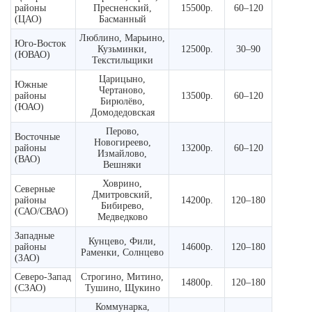
районы
Пресненский,
15500р.
60–120
(ЦАО)
Басманный
Люблино, Марьино,
Юго-Восток
Кузьминки,
12500р.
30–90
(ЮВАО)
Текстильщики
Царицыно,
Южные
Чертаново,
районы
13500р.
60–120
Бирюлёво,
(ЮАО)
Домодедовская
Перово,
Восточные
Новогиреево,
районы
13200р.
60–120
Измайлово,
(ВАО)
Вешняки
Ховрино,
Северные
Дмитровский,
районы
14200р.
120–180
Бибирево,
(САО/СВАО)
Медведково
Западные
Кунцево, Фили,
районы
14600р.
120–180
Раменки, Солнцево
(ЗАО)
Северо-Запад
Строгино, Митино,
14800р.
120–180
(СЗАО)
Тушино, Щукино
Коммунарка,