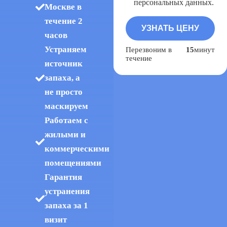
персональных данных.
Москве в
течение 2
часов
Устраняем
Перезвоним в
15
минут
течение
источник
запаха, а
не просто
маскируем
Работаем с
жилыми и
коммерческими
помещениями
Гарантия
устранения
запаха за 1
визит