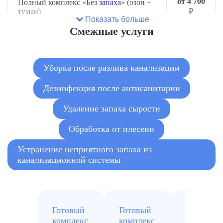
от 4 700
Полный комплекс «Без
запаха
» (озон +
туман)
₽
Показать больше
Смежные услуги
от 1 200
Контрольная обработка через 7 дней
₽
Уборка после разлива канализации
Дезинфекция после антисанитарии
Удаление запаха сырости
Обработка от плесени
Устранение неприятного запаха из
канализационной системы
Готовый
Готовый
Готовый
комплекс
комплекс
комплекс