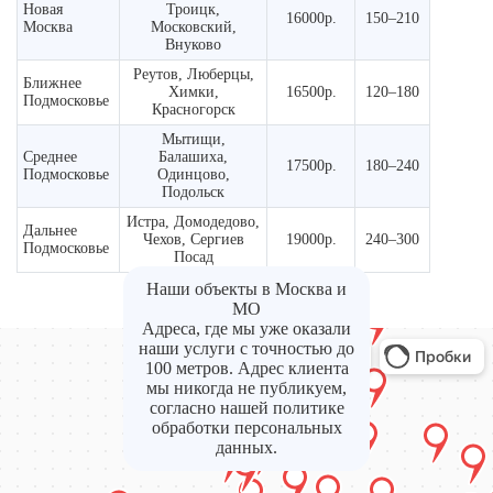
Новая
Троицк,
16000р.
150–210
Москва
Московский,
Внуково
Реутов, Люберцы,
Ближнее
Химки,
16500р.
120–180
Подмосковье
Красногорск
Мытищи,
Среднее
Балашиха,
17500р.
180–240
Подмосковье
Одинцово,
Подольск
Истра, Домодедово,
Дальнее
Чехов, Сергиев
19000р.
240–300
Подмосковье
Посад
Наши объекты в Москва и
МО
Адреса, где мы уже оказали
наши услуги с точностью до
100 метров. Адрес клиента
мы никогда не публикуем,
согласно нашей политике
обработки персональных
данных.