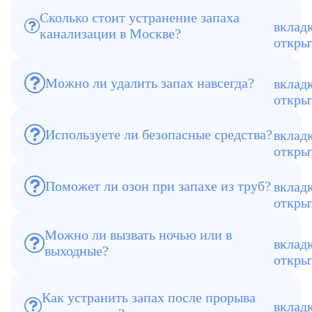
Сколько стоит устранение запаха
Цена от 2900 ₽, зависит от площади и
канализации в Москве?
причин запаха. Точную стоимость
определяет мастер на месте.
Да, если устранена причина (засор,
Можно ли удалить запах навсегда?
негерметичность). Мы проверяем трубы
и проводим повторный контроль.
Используем озонаторы, генераторы
Используете ли безопасные средства?
тумана, сертифицированные средства и
препараты без токсинов, безопасные для
людей и сантехники, разрешённые СЭС.
Да, это один из самых эффективных
Поможет ли озон при запахе из труб?
методов. Озон уничтожает сероводород
и бактерии.
Можно ли вызвать ночью или в
выходные?
Да, круглосуточно. Бригады дежурят по
Москве.
Как устранить запах после прорыва
Проводится дезинфекция после