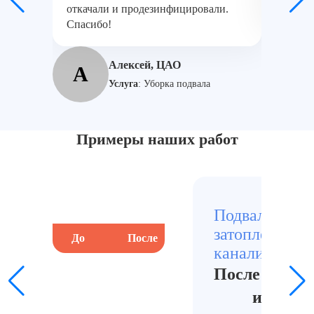
откачали и продезинфицировали.
запах у
Спасибо!
И
Алексей, ЦАО
А
Услуга
:
Уборка подвала
Примеры наших работ
Подвал,
затопленный
До
После
До
канализацией
После работ:
и чисто