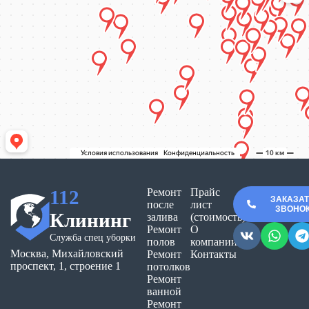
112
Ремонт
Прайс
ЗАКАЗА
после
лист
ЗВОНО
Клининг
залива
(стоимость)
Ремонт
О
Служба спец уборки
полов
компании
Москва, Михайловский
Ремонт
Контакты
проспект, 1, строение 1
потолков
Ремонт
ванной
Ремонт