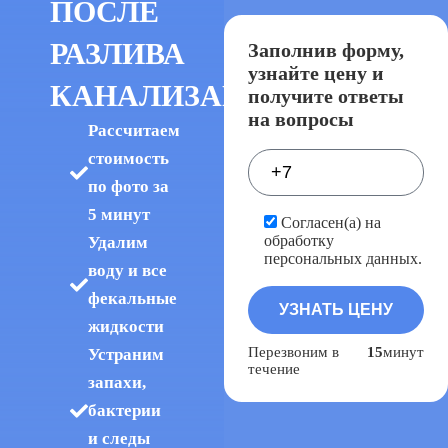
ПОСЛЕ
РАЗЛИВА
Заполнив форму,
узнайте цену и
КАНАЛИЗАЦИИ
получите ответы
на вопросы
Рассчитаем
стоимость
по фото за
5 минут
Согласен(а) на
обработку
Удалим
персональных данных.
воду и все
фекальные
жидкости
Перезвоним в
15
минут
Устраним
течение
запахи,
бактерии
и следы