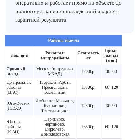
оперативно и работает прямо на объекте до
полного устранения последствий аварии с
гарантией результата.
Районы выезда
Время
Районы и
Стоимость
Локация
выезда
микрорайоны
от
(мин)
Срочный
Москва (в пределах
17000р.
30–60
выезд
МКАД)
Центральные
Тверской, Арбат,
районы
Пресненский,
15500р.
60–120
(ЦАО)
Басманный
Люблино, Марьино,
Юго-Восток
Кузьминки,
12500р.
30–90
(ЮВАО)
Текстильщики
Царицыно,
Южные
Чертаново,
районы
13500р.
60–120
Бирюлёво,
(ЮАО)
Домодедовская