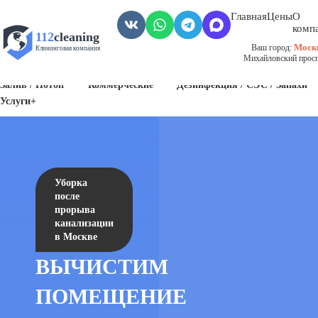
Главная
Цены
О
комп
112
cleaning
Моск
Ваш город:
Клининговая компания
Михайловский проспе
Пожар
Биозагрязнения
Антисанитария / Грязные помещения
Залив / Потоп
Коммерческие
Дезинфекция / СЭС / Запахи
Услуги+
Уборка
после
прорыва
канализации
в Москве
ВЫЧИСТИМ
ПОМЕЩЕНИЕ