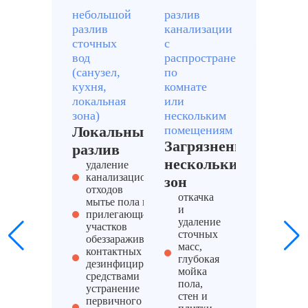
от
небольшой
разлив
длительн
7
Демонтаж и утилизация заражённых
разлив
канализации
воздейст
000
материалов
сточных
с
жидких
₽
вод
распространением
отходов,
(санузел,
по
впитыва
кухня,
комнате
в
локальная
или
материал
зона)
нескольким
Биолог
Локальный
помещениям
грязь и
Загрязнение
разлив
стойки
нескольких
удаление
запах
канализационных
зон
удалени
отходов
откачка
глубоко
мытье пола и
и
впитав
прилегающих
удаление
грязь
участков
сточных
интенс
обеззараживание
масс,
чистка 
контактных зон
глубокая
поверх
дезинфицирующими
мойка
и
средствами
пола,
констр
устранение
стен и
усилен
первичного