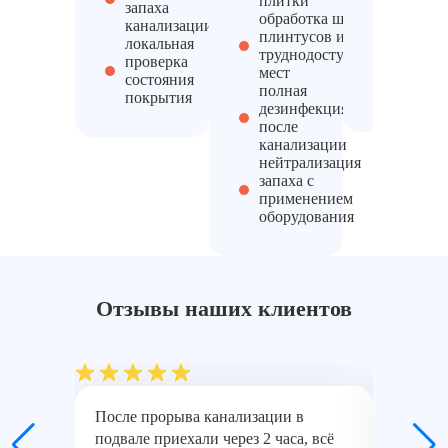
плитки
дезинф
запаха
обработка швов,
с
канализации
плинтусов и
прораб
локальная
труднодоступных
скрыты
проверка
мест
полное
состояния
полная
обеззар
покрытия
дезинфекция
после
канализации
нейтрализация
запаха с
применением
оборудования
Отзывы наших клиентов
После прорыва канализации в
Квартир
подвале приехали через 2 часа, всё
водами,