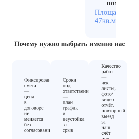
помещени
Площадь
Стои
47кв.м.
2900
Почему нужно выбрать
именно нас
Качество
работ
—
Фиксированная
Сроки
чек
смета
под
листы,
—
ответственность
фото/
цена
—
видео
в
план
отчёт,
договоре
график
повторный
не
и
выезд
меняется
неустойка
за
без
за
наш
согласования
срыв
счёт
при