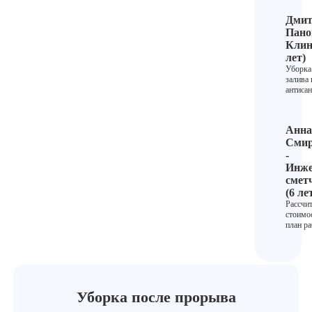
Дмит
Пано
Клин
лет)
Уборка
залива 
антисан
Анна
Смир
-
Инже
смет
(6 ле
Рассчи
стоимо
план ра
Уборка после прорыва