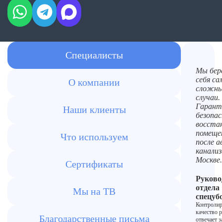
Специалисты
Мы бер
себя с
О компании
сложн
случаи.
Гарант
Наши клиенты
безопас
восста
помеще
Что используем
после а
канализ
Москве.
Сертификаты
Руково
отдела
Мы на ТВ
спецуб
Контролир
качество р
Благодарственные письма
отвечает з