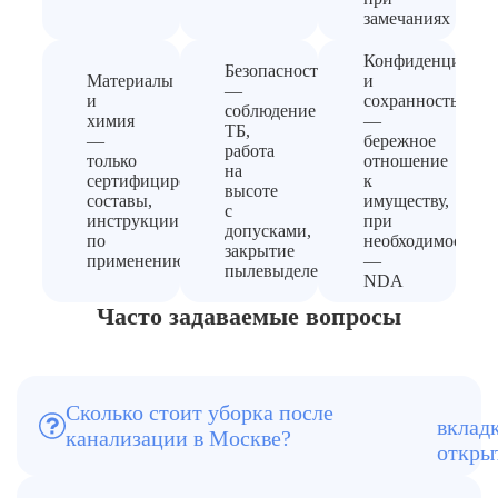
замечаниях
Конфиденциальн
Безопасность
Материалы
и
—
и
сохранность
соблюдение
химия
—
ТБ,
—
бережное
работа
только
отношение
на
сертифицированные
к
высоте
составы,
имуществу,
с
инструкции
при
допусками,
по
необходимости
закрытие
применению
—
пылевыделения
NDA
Часто задаваемые вопросы
Цена зависит от площади, степени
Сколько стоит уборка после
загрязнения и объёма сточных масс.
канализации в Москве?
Минимальная стоимость начинается от
базового выезда, точный расчёт делаем