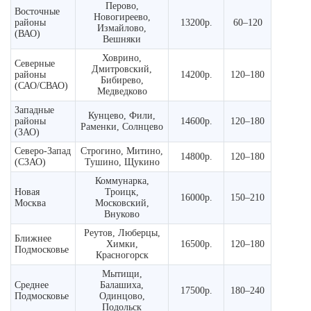
Перово,
Восточные
Новогиреево,
районы
13200р.
60–120
Измайлово,
(ВАО)
Вешняки
Ховрино,
Северные
Дмитровский,
районы
14200р.
120–180
Бибирево,
(САО/СВАО)
Медведково
Западные
Кунцево, Фили,
районы
14600р.
120–180
Раменки, Солнцево
(ЗАО)
Северо-Запад
Строгино, Митино,
14800р.
120–180
(СЗАО)
Тушино, Щукино
Коммунарка,
Новая
Троицк,
16000р.
150–210
Москва
Московский,
Внуково
Реутов, Люберцы,
Ближнее
Химки,
16500р.
120–180
Подмосковье
Красногорск
Мытищи,
Среднее
Балашиха,
17500р.
180–240
Подмосковье
Одинцово,
Подольск