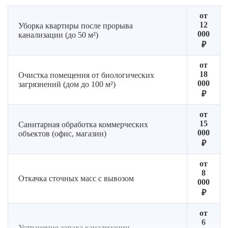
визуальную
Удаляем
повыше
диагностику
Подготавливаем
следы
риска
от
для
помещение
загрязнений
и
12
Уборка квартиры после прорыва
подбора
000
канализации (до 50 м²)
к
и
контакт
технологии
₽
дальнейшей
налёта
обработке
без
Формируем
от
повреждения
план
18
Очистка помещения от биологических
материалов
работ
000
загрязнений (дом до 100 м²)
и
₽
точный
расчёт
от
15
стоимости
Санитарная обработка коммерческих
000
объектов (офис, магазин)
₽
от
8
Откачка сточных масс с вывозом
000
₽
от
6
Устранение запаха канализации