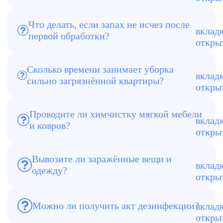
парогенераторы.
Что делать, если запах не исчез после
Мы проводим повторную обработку
первой обработки?
бесплатно, до полного устранения
запаха.
Сколько времени занимает уборка
сильно загрязнённой квартиры?
Обычно от 4 до 8 часов, в зависимости
от площади и сложности работ.
Проводите ли химчистку мягкой мебели
и ковров?
Да, очищаем и дезинфицируем мягкую
мебель, ковры и текстиль.
Вывозите ли заражённые вещи и
одежду?
Да, утилизируем мусор и заражённые
вещи на лицензированном полигоне.
Можно ли получить акт дезинфекции?
Да, по завершении работ выдаётся
официальный акт обработки.