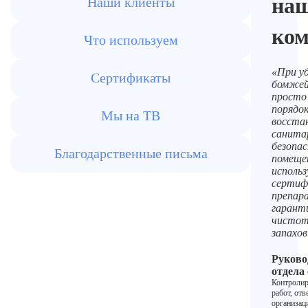
на
Наши клиенты
ко
Что используем
«При уб
Сертификаты
бомжей
просто
порядок
Мы на ТВ
восста
санита
безопа
Благодарственные письма
помеще
использ
сертиф
препар
гарант
чистот
запахов
Руково
отдела
Контролир
работ, отв
организац