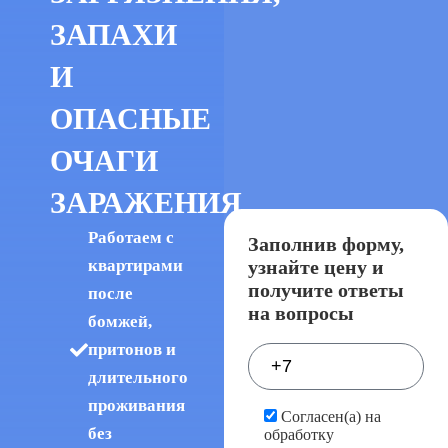
ЗАПАХИ
И
ОПАСНЫЕ
ОЧАГИ
ЗАРАЖЕНИЯ
Работаем с
Заполнив форму,
узнайте цену и
квартирами
получите ответы
после
на вопросы
бомжей,
притонов и
длительного
проживания
Согласен(а) на
без
обработку