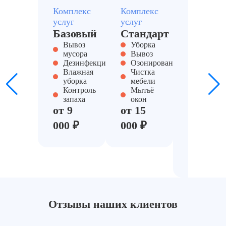
Комплекс
Комплекс
Комплекс
услуг
услуг
услуг
Базовый
Стандарт
Под
Вывоз
Уборка
ключ -
мусора
Вывоз
полны
Дезинфекция
Озонирование
цикл
Влажная
Чистка
уборка
мебели
Вывоз
Контроль
Мытьё
Дезинф
запаха
окон
Химчис
от 9
от 15
Дезодо
Акт
000 ₽
000 ₽
обрабо
от 25
000 ₽
Отзывы наших клиентов