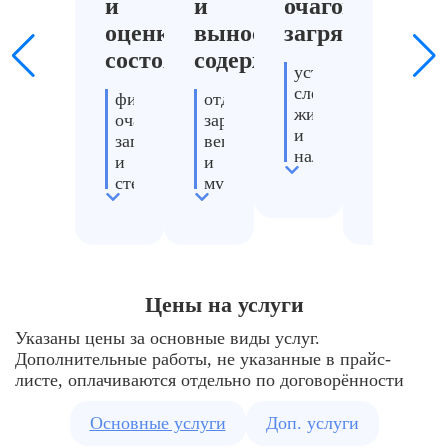
и
и
очагов
и
оценка
вынос
загрязнения
нейтр
состояния
содержимого
риско
устраняем
следы
фиксируем
отделяем
обрабат
жизнедеятельности
очаги
заражённые
поверхн
и
загрязнения
вещи
от
налёты
и
и
бактери
степень
мусор
и
очищаем
заражения
вирусов
поверхности
подготавливаем
и
определяем
к
устраня
труднодоступные
тип
утилизации
источни
зоны
отходов
или
заражен
и
вывозу
Цены на услуги
применяем
использ
уровень
специализированн
освобождаем
генерат
Указаны цены за основные виды услуг.
опасности
средства
пространство
и
Дополнительные работы, не указанные в прайс-
подбираем
для
професс
листе, оплачиваются отдельно по договорённости
технологию
обработки
составы
и
Основные услуги
Доп. услуги
состав