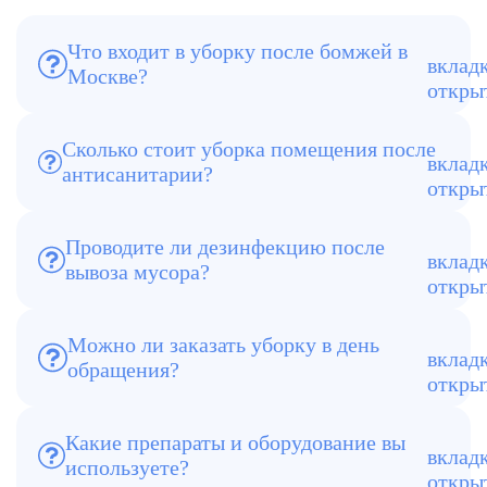
Что входит в уборку после бомжей в
В комплекс входит вывоз мусора,
Москве?
уборка, дезинфекция, устранение
запахов и проверка результата.
Сколько стоит уборка помещения после
Средняя стоимость от 9000 ₽,
антисанитарии?
рассчитывается индивидуально по
объёму и степени загрязнения.
Проводите ли дезинфекцию после
вывоза мусора?
Да, обязательный этап — санитарная
обработка всех поверхностей.
Можно ли заказать уборку в день
обращения?
Да, при наличии свободной бригады
возможен выезд в течение 2–3 часов.
Какие препараты и оборудование вы
Только сертифицированные средства и
используете?
профессиональные озонаторы,