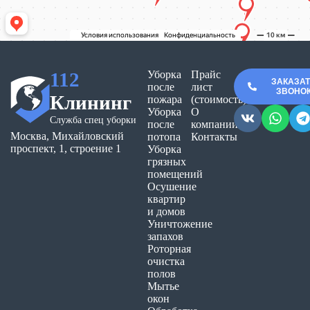
112
Уборка
Прайс
ЗАКАЗА
после
лист
ЗВОНО
Клининг
пожара
(стоимость)
Уборка
О
Служба спец уборки
после
компании
Москва, Михайловский
потопа
Контакты
проспект, 1, строение 1
Уборка
грязных
помещений
Осушение
квартир
и домов
Уничтожение
запахов
Роторная
очистка
полов
Мытье
окон