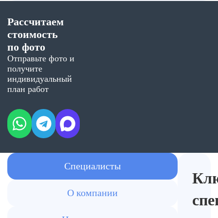
Рассчитаем
стоимость
по фото
Отправьте фото и
получите
индивидуальный
план работ
Специалисты
Кл
О компании
спе