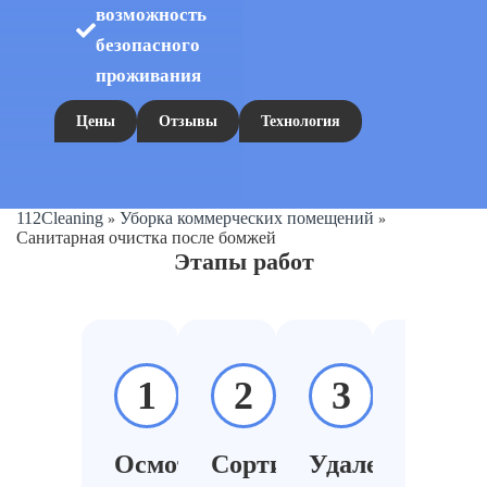
возможность
безопасного
проживания
Цены
Отзывы
Технология
112Cleaning
Уборка коммерческих помещений
»
»
Санитарная очистка после бомжей
Этапы работ
1
2
3
4
Осмотр
Сортировка
Удаление
Дезин