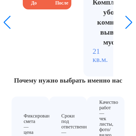
Комплексна
До
После
До
уборка
комнаты с
вывозом
мусора
21
35000
кв.м.
р.
Почему нужно выбрать
именно нас
Качество
работ
—
Фиксированная
Сроки
чек
смета
под
листы,
—
ответственность
фото/
цена
—
видео