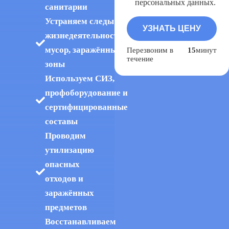
персональных данных.
санитарии
Устраняем следы
жизнедеятельности,
мусор, заражённые
Перезвоним в
15
минут
течение
зоны
Используем СИЗ,
профоборудование и
сертифицированные
составы
Проводим
утилизацию
опасных
отходов и
заражённых
предметов
Восстанавливаем