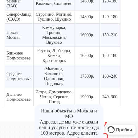
районы
14600р.
120–180
Раменки, Солнцево
(ЗАО)
Северо-Запад
Строгино, Митино,
14800р.
120–180
(СЗАО)
Тушино, Щукино
Коммунарка,
Новая
Троицк,
16000р.
150–210
Москва
Московский,
Внуково
Реутов, Люберцы,
Ближнее
Химки,
16500р.
120–180
Подмосковье
Красногорск
Мытищи,
Среднее
Балашиха,
17500р.
180–240
Подмосковье
Одинцово,
Подольск
Истра, Домодедово,
Дальнее
Чехов, Сергиев
19000р.
240–300
Подмосковье
Посад
Наши объекты в Москва и
МО
Адреса, где мы уже оказали
наши услуги с точностью до
100 метров. Адрес клиента