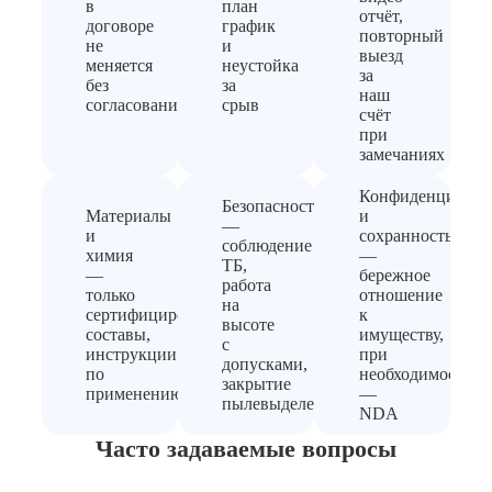
в
план
отчёт,
договоре
график
повторный
не
и
выезд
меняется
неустойка
за
без
за
наш
согласования
срыв
счёт
при
замечаниях
Конфиденциальн
Безопасность
Материалы
и
—
и
сохранность
соблюдение
химия
—
ТБ,
—
бережное
работа
только
отношение
на
сертифицированные
к
высоте
составы,
имуществу,
с
инструкции
при
допусками,
по
необходимости
закрытие
применению
—
пылевыделения
NDA
Часто задаваемые вопросы