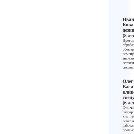
Иван
Кова
дези
(8 ле
Провод
обрабо
обезза
помеще
антисан
сертиф
специа
Олег
Васи
клин
спец
(6 ле
Отвечае
разбор 
химчис
поверх
работае
промы