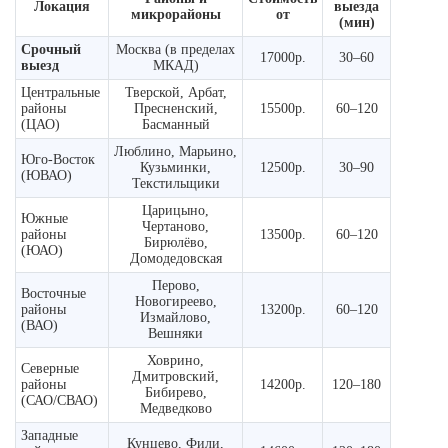
Локация
выезда
микрорайоны
от
(мин)
Срочный
Москва (в пределах
17000р.
30–60
выезд
МКАД)
Центральные
Тверской, Арбат,
районы
Пресненский,
15500р.
60–120
(ЦАО)
Басманный
Люблино, Марьино,
Юго-Восток
Кузьминки,
12500р.
30–90
(ЮВАО)
Текстильщики
Царицыно,
Южные
Чертаново,
районы
13500р.
60–120
Бирюлёво,
(ЮАО)
Домодедовская
Перово,
Восточные
Новогиреево,
районы
13200р.
60–120
Измайлово,
(ВАО)
Вешняки
Ховрино,
Северные
Дмитровский,
районы
14200р.
120–180
Бибирево,
(САО/СВАО)
Медведково
Западные
Кунцево, Фили,