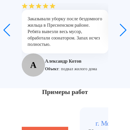
Заказывали уборку после бездомного
Спасибо
жильца в Пресненском районе.
дезинфе
Ребята вывезли весь мусор,
день, т
обработали озонатором. Запах исчез
полностью.
С
Александр Котов
А
Объект
:
подвал жилого дома
Примеры работ
г. Москва