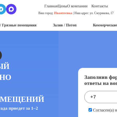
Главная
Цены
О компании
Контакты
Ивантеевка
Ваш город:
| Наш адрес: ул. Смурякова, 17
/ Грязные помещения
Залив / Потоп
Коммерческие
ЫЙ
ЬНО
Заполнив фор
ответы на во
ОМЕЩЕНИЙ
да приедет за 1–2
Согласен(а) 