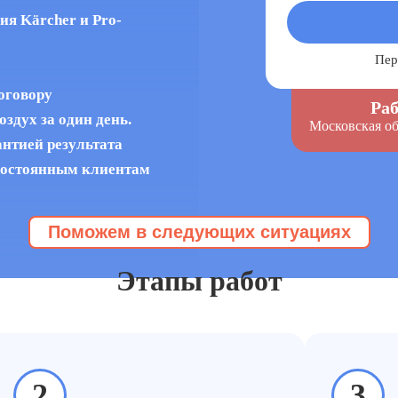
я Kärcher и Pro-
Пер
оговору
Раб
здух за один день.
Московская об
антией результата
постоянным клиентам
Поможем в следующих ситуациях
мление квартир
Этапы работ
2
3