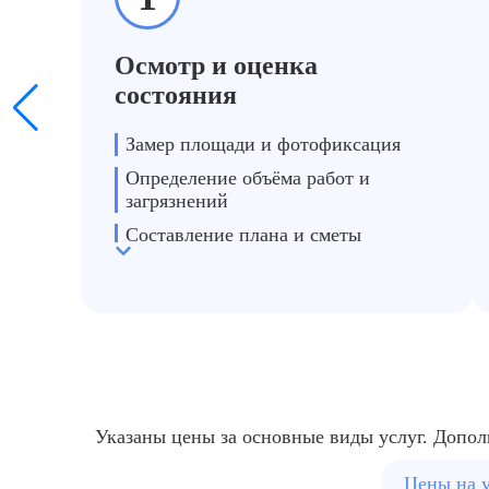
После животных
мчистка мебели, озонирование → свежий воздух и чистота
Осмотр и оценка
состояния
Замер площади и фотофиксация
Определение объёма работ и
загрязнений
Составление плана и сметы
Указаны цены за основные виды услуг. Допол
Цены на 