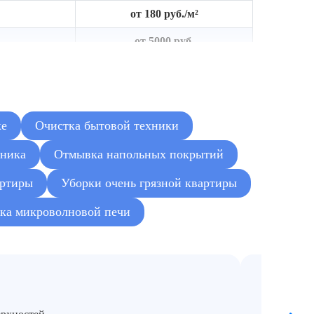
от 180 руб./м²
от 5000 руб.
от 950 руб./м²
от 3000 руб.
от 2500 руб.
ке
Очистка бытовой техники
от 6000 руб.
ьника
Отмывка напольных покрытий
от 4000 руб.
артиры
Уборки очень грязной квартиры
от 250 руб./м²
ка микроволновой печи
от 5500 руб.
Комплекс
«Антис