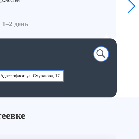
ерхностей
Разбор,
Дезинсе
Обрабо
Контрол
 1–2 день
От 12 5
Адрес офиса: ул. Смурякова, 17
теевке