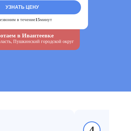
езвоним в течение
15
минут
отаем в Ивантеевке
ласть, Пушкинский городской округ
4