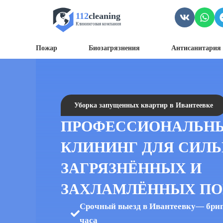
112
cleaning
Клининговая компания
Пожар
Биозагрязнения
Антисанитария 
Уборка запущенных квартир в Ивантеевке
ПРОФЕССИОНАЛЬН
КЛИНИНГ ДЛЯ СИЛ
ЗАГРЯЗНЁННЫХ И
ЗАХЛАМЛЁННЫХ П
Срочный выезд в Ивантеевку— брига
часа