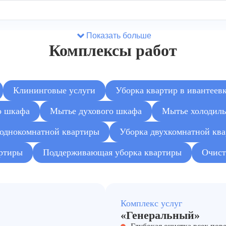
Показать больше
Комплексы работ
Клининговые услуги
Уборка квартир в ивантеев
о шкафа
Мытье духового шкафа
Мытье холодил
 однокомнатной квартиры
Уборка двухкомнатной кв
ка)
артиры
Поддерживающая уборка квартиры
Очист
Комплекс услуг
«Генеральный»