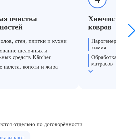
После потопа или пожа
Сырость, копоть, плесень → просушка, уборка после пожар
ая очистка
Химчистка меб
ностей
ковров
олов, стен, плитки и кухни
Парогенератор и ги
химия
ование щелочных и
ьных средств Kärcher
Обработка ковров, 
матрасов
е налёта, копоти и жира
Восстановление цве
аются отдельно по договорённости
заказывают