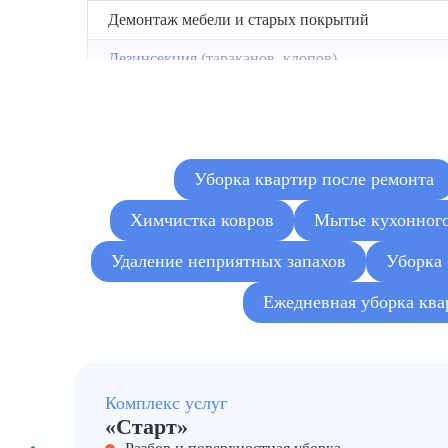
Демонтаж мебели и старых покрытий
Дезинсекция
(тараканов, клопов)
Дезинфекция квартир
Удаление плесени локально
Очистка холодильника
Уборка квартир после ремонта
Глубокая очистка кухни от жира и нагара
Химчистка ковров
Мытье кухонног
Очистка балкона от хлама
Удаление неприятных запахов
Уборка
Глубокая очистка пола (ламинат, линолеум, плит
Ежедневная уборка кв
Уборка балконов после голубей
Комплекс услуг
«Старт»