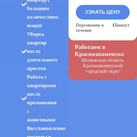
большим
количеством
Перезвоним в
15
минут
вещей
течение
Уборка
квартир
Работаем в
после
Краснознаменске
длительного
Московская область,
Краснознаменский
простоя
городской округ
Работа с
квартирами
после
проживания
с
животными
Восстановление
чистоты в