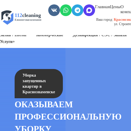
Главная
Цены
О
комп
112
cleaning
Краснозн
Ваш город:
Клининговая компания
ул. Строите
Пожар
Биозагрязнения
Антисанитария / Грязные помещения
Залив / Потоп
Коммерческие
Дезинфекция / СЭС / Запахи
Услуги+
Уборка
запущенных
квартир в
Краснознаменске
ОКАЗЫВАЕМ
ПРОФЕССИОНАЛЬНУЮ
УБОРКУ