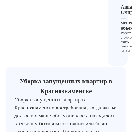
Анна
Смир
—
мене
объе
Расчёт
стоимо
связь,
сопров
заказа
Уборка запущенных квартир в
Краснознаменске
Уборка запущенных квартир в
Краснознаменске востребована, когда жильё
долгое время не обслуживалось, находилось
в тяжёлом бытовом состоянии или было
захламлено вещами. В таких случаях