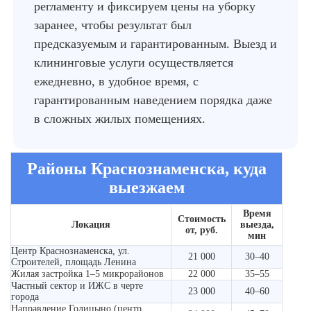
регламенту и фиксируем цены на уборку
заранее, чтобы результат был
предсказуемым и гарантированным. Выезд и
клининговые услуги осуществляется
ежедневно, в удобное время, с
гарантированным наведением порядка даже
в сложных жилых помещениях.
Районы Краснознаменска, куда
выезжаем
Время
Стоимость
Локация
выезда,
от, руб.
мин
Центр Краснознаменска, ул.
21 000
30–40
Строителей, площадь Ленина
Жилая застройка 1–5 микрорайонов
22 000
35–55
Частный сектор и ИЖС в черте
23 000
40–60
города
Направление Голицыно (центр,