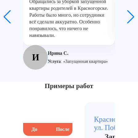
Обращались за уборкой запущенной
В Красн
квартиры родителей в Красногорске.
грязной
Работы было много, но сотрудники
убрали,
всё сделали аккуратно. Особенно
мебель.
понравилось, что ничего не
результ
навязывали.
А
Ирина С.
И
Услуга
:
«Запущенная квартира»
Примеры работ
Краснознамен
ул. Победы
До
После
До
Запущенн