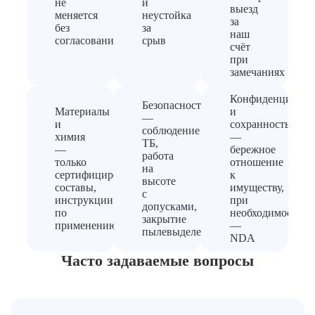
не
и
выезд
меняется
неустойка
за
без
за
наш
согласования
срыв
счёт
при
замечаниях
Конфиденциальн
Безопасность
Материалы
и
—
и
сохранность
соблюдение
химия
—
ТБ,
—
бережное
работа
только
отношение
на
сертифицированные
к
высоте
составы,
имуществу,
с
инструкции
при
допусками,
по
необходимости
закрытие
применению
—
пылевыделения
NDA
Часто задаваемые вопросы
Запущенная квартира требует большего
времени, усиленных средств и
поэтапной очистки. Здесь важно не