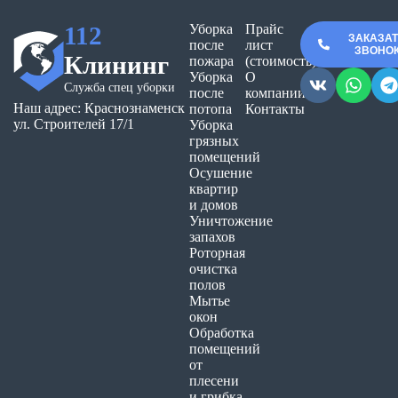
112
Уборка
Прайс
ЗАКАЗА
после
лист
ЗВОНО
Клининг
пожара
(стоимость)
Уборка
О
Служба спец уборки
после
компании
Наш адрес: Краснознаменск
потопа
Контакты
ул. Строителей 17/1
Уборка
грязных
помещений
Осушение
квартир
и домов
Уничтожение
запахов
Роторная
очистка
полов
Мытье
окон
Обработка
помещений
от
плесени
и грибка