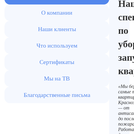
На
О компании
спе
по
Наши клиенты
убо
Что используем
за
Сертификаты
ква
Мы на ТВ
«Мы бе
самые 
Благодарственные письма
кварти
Красно
— от
антиса
до пос
пожара
Работа