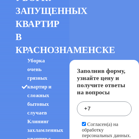
ЗАПУЩЕННЫХ
КВАРТИР
В
КРАСНОЗНАМЕНСКЕ
Уборка
очень
Заполнив форму,
узнайте цену и
грязных
получите ответы
квартир и
на вопросы
сложных
бытовых
случаев
Клининг
Согласен(а) на
обработку
захламленных
персональных данных.
квартир с