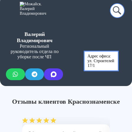
Глубокая очистка пола (ламинат,
от 250
линолеум, плитка)
руб./м²
от
Уборка балконов после голубей
5500
руб.
Валерий
Владимирович
Региональный
руководитель отдела по
Адрес офиса:
уборке после ЧП
ул. Строителей
17/1
Отзывы клиентов Краснознаменскe