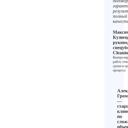
договор
гарант
резуль
полный
качест
Макси
Кузнец
руково
спецуб
Cleani
Контролир
работ, отв
сроки и о
процесса
Алек
Гром
—
стар
клин
по
сло
объе