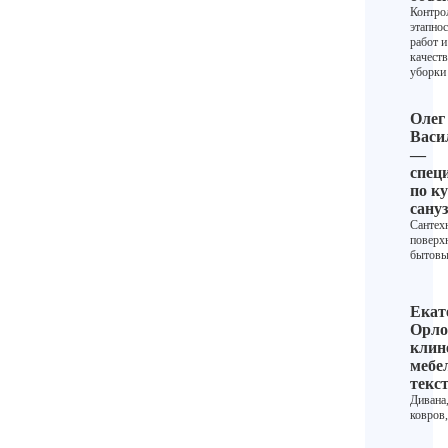
Контро
этапнос
работ и
качест
уборки
Олег
Васи
—
спец
по ку
сану
Сантех
поверх
бытовы
Екат
Орло
клин
мебе
текс
Дивана
ковров