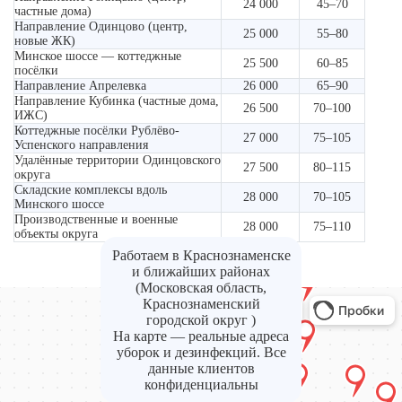
24 000
45–70
частные дома)
Направление Одинцово (центр,
25 000
55–80
новые ЖК)
Минское шоссе — коттеджные
25 500
60–85
посёлки
Направление Апрелевка
26 000
65–90
Направление Кубинка (частные дома,
26 500
70–100
ИЖС)
Коттеджные посёлки Рублёво-
27 000
75–105
Успенского направления
Удалённые территории Одинцовского
27 500
80–115
округа
Складские комплексы вдоль
28 000
70–105
Минского шоссе
Производственные и военные
28 000
75–110
объекты округа
Работаем в Краснознаменске
и ближайших районах
(Московская область,
Краснознаменский
городской округ )
На карте — реальные адреса
уборок и дезинфекций. Все
данные клиентов
конфиденциальны