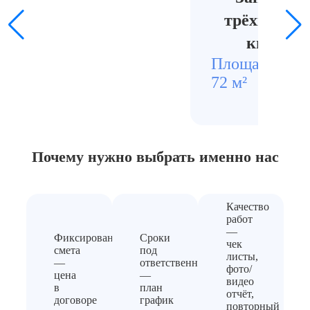
трёхкомна
квартир
Площадь
Стои
72 м²
1400
Почему нужно выбрать
именно нас
Качество
работ
—
Фиксированная
Сроки
чек
смета
под
листы,
—
ответственность
фото/
цена
—
видео
в
план
отчёт,
договоре
график
повторный