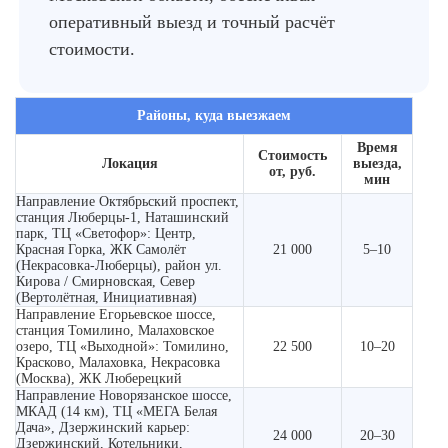
оперативный выезд и точный расчёт
стоимости.
Районы, куда выезжаем
Время
Стоимость
Локация
выезда,
от, руб.
мин
Направление Октябрьский проспект,
станция Люберцы-1, Наташинский
парк, ТЦ «Светофор»: Центр,
Красная Горка, ЖК Самолёт
21 000
5–10
(Некрасовка-Люберцы), район ул.
Кирова / Смирновская, Север
(Вертолётная, Инициативная)
Направление Егорьевское шоссе,
станция Томилино, Малаховское
озеро, ТЦ «Выходной»: Томилино,
22 500
10–20
Красково, Малаховка, Некрасовка
(Москва), ЖК Люберецкий
Направление Новорязанское шоссе,
МКАД (14 км), ТЦ «МЕГА Белая
Дача», Дзержинский карьер:
24 000
20–30
Дзержинский, Котельники,