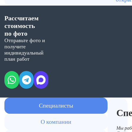
день обращения и сразу приступить к
работам.
Рассчитаем
стоимость
по фото
Отправьте фото и
получите
индивидуальный
план работ
Специалисты
Сп
О компании
Мы раб