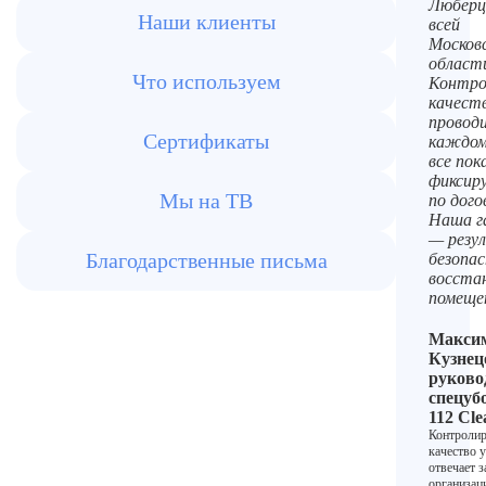
Люберц
Наши клиенты
всей
Москов
област
Что используем
Контро
качест
провод
Сертификаты
каждом
все пок
фиксир
Мы на ТВ
по дого
Наша г
— резу
Благодарственные письма
безопас
восста
помеще
Макси
Кузнец
руково
спецуб
112 Cle
Контролир
качество 
отвечает з
организа