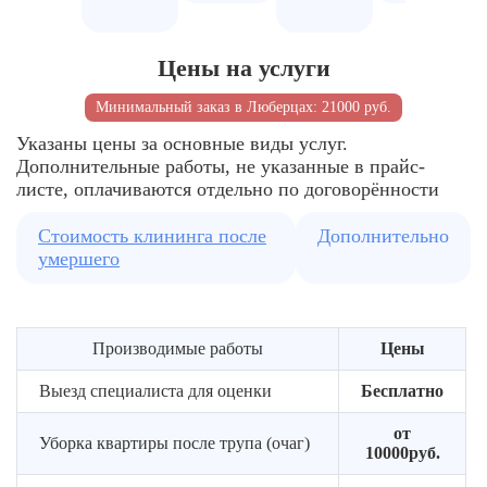
мебели
к
спецсре
зон
работам
и
с
Демонтаж
оборудо
Цены на услуги
биологическими
повреждённых
Организация
следами
покрытий
безопасного
Привед
Минимальный заказ в Люберцах: 21000 руб.
и
процесса
объекта
Подбор
предметов
в
Указаны цены за основные виды услуг.
технологии
санитар
Дополнительные работы, не указанные в прайс-
под
Сбор
состоян
листе, оплачиваются отдельно по договорённости
конкретный
и
случай
вынос
Стоимость клининга после
Дополнительно
заражённых
умершего
материалов
Производимые работы
Цены
Выезд специалиста для оценки
Бесплатно
от
Уборка квартиры после трупа (очаг)
10000руб.