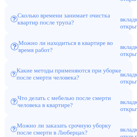
специализированные методы, которые
не применяются в стандартной уборке
квартиры.
Сколько времени занимает очистка
Очистка квартир после трупа занимает
квартир после трупа?
от нескольких часов до 1–2 дней. Срок
зависит от состояния квартиры,
площади и сложности ситуации.
Находиться во время уборки не
Можно ли находиться в квартире во
рекомендуется, так как процесс связан с
время работ?
устранением опасных загрязнений и
требует соблюдения техники
безопасности.
Используются профессиональные
Какие методы применяются при уборке
средства, озонаторы, генераторы
после смерти человека?
холодного тумана, специализированная
химия и оборудование для глубокой
очистки.
Что делать с мебелью после смерти
Если мебель сильно повреждена, её
человека в квартире?
рекомендуется утилизировать. В
остальных случаях проводится глубокая
очистка и восстановление.
Можно ли заказать срочную уборку
Да, доступен срочный выезд по
после смерти в Люберцах?
Люберцам. Бригада может приехать в