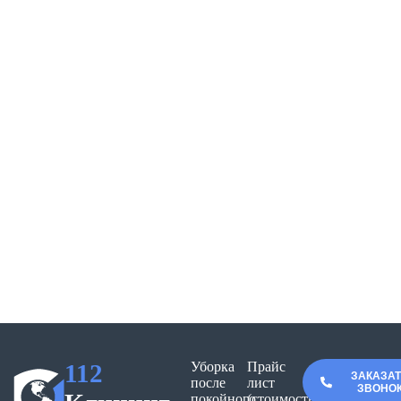
112
Уборка
Прайс
ЗАКАЗА
после
лист
ЗВОНО
покойного
(стоимость)