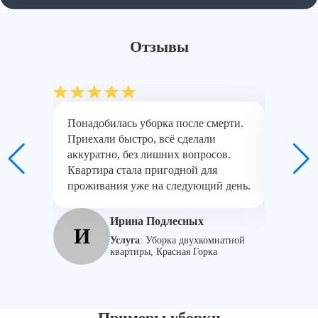
Отзывы
Понадобилась уборка после смерти.
Работал
Приехали быстро, всё сделали
спецобо
аккуратно, без лишних вопросов.
сразу, 
Квартира стала пригодной для
бесплат
проживания уже на следующий день.
знают с
Ирина Подлесных
И
Д
Услуга
:
Уборка двухкомнатной
квартиры, Красная Горка
Примеры уборки