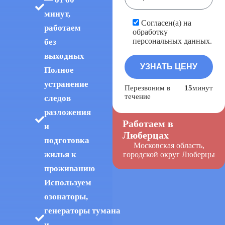
минут,
Согласен(а) на
работаем
обработку
персональных данных.
без
выходных
Полное
устранение
Перезвоним в
15
минут
течение
следов
разложения
Работаем в
и
Люберцах
подготовка
Московская область,
жилья к
городской округ Люберцы
проживанию
Используем
озонаторы,
генераторы тумана
и