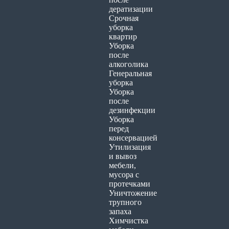
дератизации
Срочная
уборка
квартир
Уборка
после
алкоголика
Генеральная
уборка
Уборка
после
дезинфекции
Уборка
перед
консервацией
Утилизация
и вывоз
мебели,
мусора с
протечками
Уничтожение
трупного
запаха
Химчистка