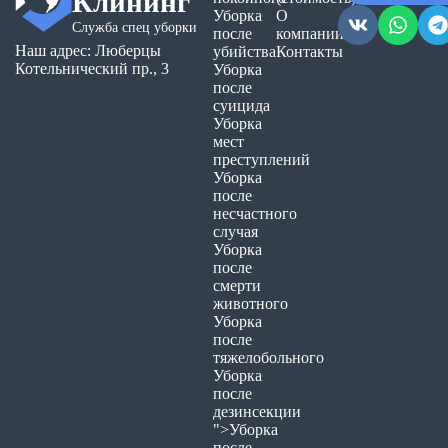
Клининг
Уборка
О
Служба спец уборки
после
компании
Наш адрес: Люберцы
убийства
Контакты
Котельнический пр., 3
Уборка
после
суицида
Уборка
мест
преступлений
Уборка
после
несчастного
случая
Уборка
после
смерти
животного
Уборка
после
тяжелобольного
Уборка
после
дезинсекции
">Уборка
после