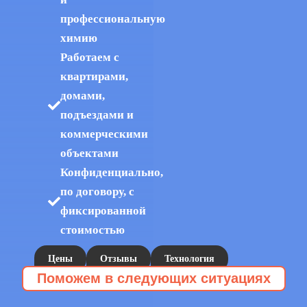
профессиональную
химию
Работаем с
квартирами,
домами,
подъездами и
коммерческими
объектами
Конфиденциально,
по договору, с
фиксированной
стоимостью
Цены
Отзывы
Технология
Поможем в следующих ситуациях
112Cleaning
Клининг после трупа заказывают, когда:
Уборка после смерти
Клининг после
»
»