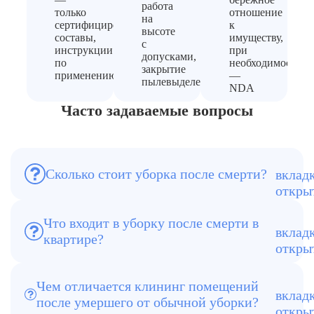
работа
только
отношение
на
сертифицированные
к
высоте
составы,
имуществу,
с
инструкции
при
допусками,
по
необходимости
закрытие
применению
—
пылевыделения
NDA
Часто задаваемые вопросы
Стоимость зависит от площади,
сложности и объема работ. Итоговая
Сколько стоит уборка после смерти?
смета рассчитывается после
диагностики: менеджер свяжется с вами
и подробно объяснит, чего зависит цена
В услугу входит удаление следов после
и какие этапы будут включены.
Что входит в уборку после смерти в
умершего, мойка помещений, работа с
квартире?
поверхностями, мебелью, техникой, а
также приведение в безопасное
состояние для дальнейшего проживания
Клининг после смерти включает
или продажи.
Чем отличается клининг помещений
устранение биологических загрязнений,
после умершего от обычной уборки?
работу с заражёнными зонами и