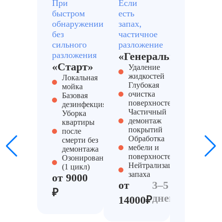
При
Если
При
быстром
есть
сильном
обнаружении,
запах,
трупном
без
частичное
запахе и
сильного
разложение
заражени
разложения
«Генеральный»
«Антис
«Старт»
Удаление
pro»
жидкостей
Локальная
Полны
Глубокая
мойка
компле
очистка
Базовая
работ
поверхностей
дезинфекция
Демонт
Частичный
Уборка
мебели,
демонтаж
квартиры
пола,
покрытий
после
отделки
Обработка
смерти без
Исполь
мебели и
демонтажа
сильны
поверхностей
Озонирование
химиче
Нейтрализации
(1 цикл)
средств
запаха
от 9000
Глубока
от
3–5
дезинфе
₽
дней
дезинсе
14000₽
от
25000₽