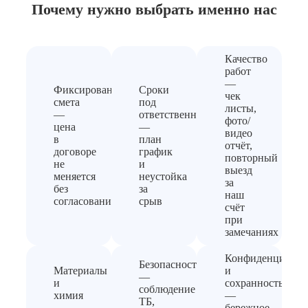
Почему нужно выбрать
именно нас
Качество
работ
—
Фиксированная
Сроки
чек
смета
под
листы,
—
ответственность
фото/
цена
—
видео
в
план
отчёт,
договоре
график
повторный
не
и
выезд
меняется
неустойка
за
без
за
наш
согласования
срыв
счёт
при
замечаниях
Конфиденциальн
Безопасность
Материалы
и
—
и
сохранность
соблюдение
химия
—
ТБ,
—
бережное