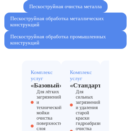
Пескоструйная очистка металла
Пескоструйная обработка металлических
конструкций
Пескоструйная обработка промышленных
конструкций
Комплекс
Комплекс
Комплекс
услуг
услуг
услуг
«Базовый»
«Стандарт»
«Пром
Для лёгких
Для
Для
загрязнений
сильных
промыш
и
загрязнений
объекто
технической
и удаления
сложны
мойки
старой
констр
очистка
краски
глубока
поверхностного
гидроабразивная
металл
слоя
очистка
удалени