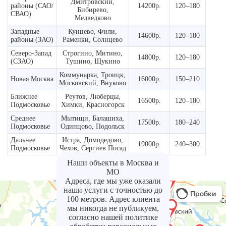
Дмитровский,
районы (САО/
14200р.
120–180
Бибирево,
СВАО)
Медведково
Западные
Кунцево, Фили,
14600р.
120–180
районы (ЗАО)
Раменки, Солнцево
Северо-Запад
Строгино, Митино,
14800р.
120–180
(СЗАО)
Тушино, Щукино
Коммунарка, Троицк,
Новая Москва
16000р.
150–210
Московский, Внуково
Ближнее
Реутов, Люберцы,
16500р.
120–180
Подмосковье
Химки, Красногорск
Среднее
Мытищи, Балашиха,
17500р.
180–240
Подмосковье
Одинцово, Подольск
Дальнее
Истра, Домодедово,
19000р.
240–300
Подмосковье
Чехов, Сергиев Посад
Наши объекты в Москва и
МО
Адреса, где мы уже оказали
наши услуги с точностью до
100 метров. Адрес клиента
мы никогда не публикуем,
согласно нашей политике