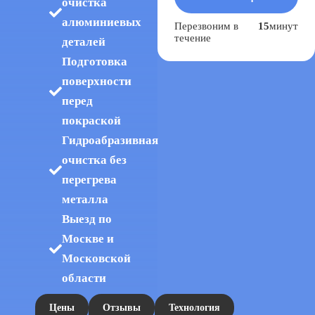
очистка
алюминиевых
Перезвоним в
15
минут
течение
деталей
Подготовка
поверхности
перед
покраской
Гидроабразивная
очистка без
перегрева
металла
Выезд по
Москве и
Московской
области
Цены
Отзывы
Технология