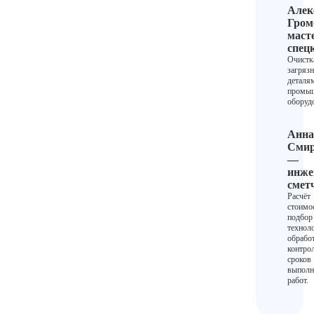
Алек
Гром
маст
спец
Очистк
загрязн
деталя
промы
оборуд
Анна
Смир
—
инже
смет
Расчёт
стоимо
подбор
технол
обрабо
контро
сроков
выполн
работ.