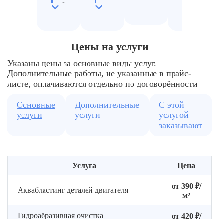
абразивной
рабочего
ржавчины
проверк
смеси
отсека
и
результа
нагара
Защита
Настройка
Замер
неочищаемых
давления
Полировка
чистоты
Цены на услуги
участков
воды
поверхности
поверхн
до
Указаны цены за основные виды услуг.
блеска
Дополнительные работы, не указанные в прайс-
листе, оплачиваются отдельно по договорённости
Основные
Дополнительные
С этой
услуги
услуги
услугой
заказывают
Услуга
Цена
от 390 ₽/
Аквабластинг деталей двигателя
м²
Гидроабразивная очистка
от 420 ₽/