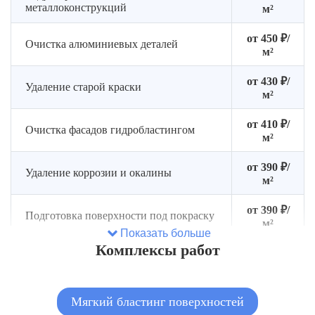
металлоконструкций
м²
от 450 ₽/
Очистка алюминиевых деталей
м²
от 430 ₽/
Удаление старой краски
м²
от 410 ₽/
Очистка фасадов гидробластингом
м²
от 390 ₽/
Удаление коррозии и окалины
м²
от 390 ₽/
Подготовка поверхности под покраску
м²
Показать больше
Комплексы работ
Очистка промышленного
от 490 ₽/
оборудования
м²
от 3500
Мягкий бластинг поверхностей
Очистка автомобильных деталей
₽