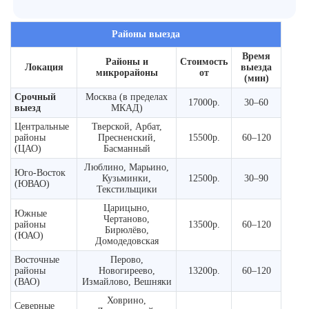
Районы выезда
Время
Районы и
Стоимость
Локация
выезда
микрорайоны
от
(мин)
Срочный
Москва (в пределах
17000р.
30–60
выезд
МКАД)
Центральные
Тверской, Арбат,
районы
Пресненский,
15500р.
60–120
(ЦАО)
Басманный
Люблино, Марьино,
Юго-Восток
Кузьминки,
12500р.
30–90
(ЮВАО)
Текстильщики
Царицыно,
Южные
Чертаново,
районы
13500р.
60–120
Бирюлёво,
(ЮАО)
Домодедовская
Восточные
Перово,
районы
Новогиреево,
13200р.
60–120
(ВАО)
Измайлово, Вешняки
Ховрино,
Северные