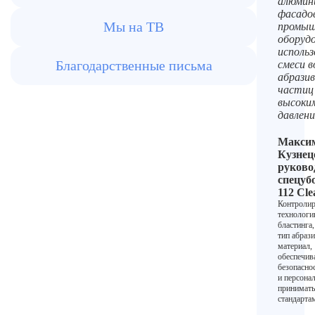
алюмин
фасадо
Мы на ТВ
промыш
оборудо
исполь
Благодарственные письма
смеси в
абрази
частиц
высоки
давлени
Макси
Кузнец
руково
спецуб
112 Cle
Контролир
технолог
бластинга,
тип абраз
материал,
обеспечив
безопасно
и персонал
принимать
стандарта