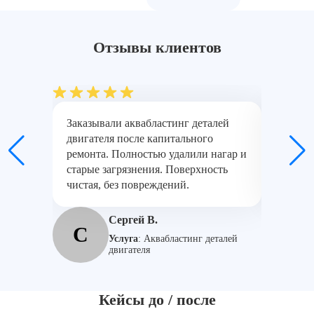
Отзывы клиентов
Заказывали аквабластинг деталей
Компани
двигателя после капитального
оборудо
ремонта. Полностью удалили нагар и
профес
старые загрязнения. Поверхность
металло
чистая, без повреждений.
покраск
Сергей В.
С
К
Услуга
:
Аквабластинг деталей
двигателя
Кейсы до / после