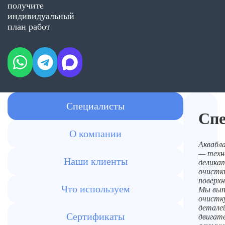
получите
индивидуальный
план работ
Специалисты
Сп
О компании
Аквабл
— техн
Наши клиенты
делика
очистк
поверх
Что используем
Мы вып
очистк
детале
Сертификаты
двигате