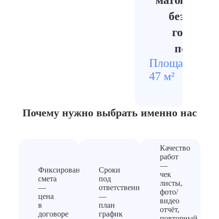
матовый ме
без окали
готовый
покраск
Площадь
Стои
47 м²
2420
Почему нужно выбрать
именно нас
Качество
работ
—
Фиксированная
Сроки
чек
смета
под
листы,
—
ответственность
фото/
цена
—
видео
в
план
отчёт,
договоре
график
повторный