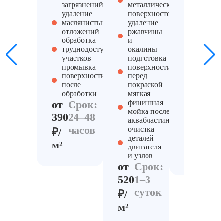
загрязнений
металлических
стойки
удаление
поверхностей
загрязн
маслянистых
удаление
и покр
отложений
ржавчины
обработ
обработка
и
оборуд
труднодоступных
окалины
и труб
участков
подготовка
работа 
промывка
поверхности
крупны
поверхности
перед
поверх
после
покраской
контрол
обработки
мягкая
качеств
от
Срок:
финишная
обрабо
мойка после
от
Сро
390
24–48
аквабластинга
690
2–5
часов
очистка
₽/
сут
деталей
₽/
м²
двигателя
м²
и узлов
от
Срок:
520
1–3
суток
₽/
м²