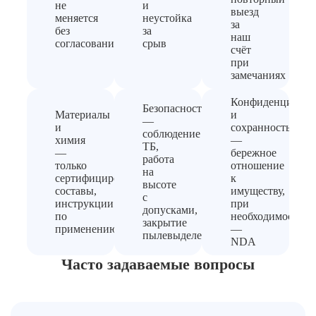
не
и
выезд
меняется
неустойка
за
без
за
наш
согласования
срыв
счёт
при
замечаниях
Конфиденциальн
Безопасность
Материалы
и
—
и
сохранность
соблюдение
химия
—
ТБ,
—
бережное
работа
только
отношение
на
сертифицированные
к
высоте
составы,
имуществу,
с
инструкции
при
допусками,
по
необходимости
закрытие
применению
—
пылевыделения
NDA
Часто задаваемые вопросы