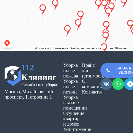
112
Уборка
Прайс
ЗАКАЗА
после
лист
ЗВОНО
Клининг
пожара
(стоимость)
Уборка
О
Служба спец уборки
после
компании
Москва, Михайловский
потопа
Контакты
проспект, 1, строение 1
Уборка
грязных
помещений
Осушение
квартир
и домов
Уничтожение