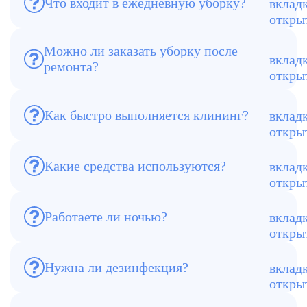
Что входит в ежедневную уборку?
Удаление пыли, мытье полов, уборка
санузлов, вынос мусора.
Можно ли заказать уборку после
ремонта?
Да, выполняем комплексную уборку
после строительных работ.
Как быстро выполняется клининг?
В среднем от нескольких часов до 2
дней.
Какие средства используются?
Профессиональная химия и безопасные
моющие средства.
Работаете ли ночью?
Да, возможен вечерний и ночной
график.
Нужна ли дезинфекция?
Рекомендуется для зон высокой
проходимости.