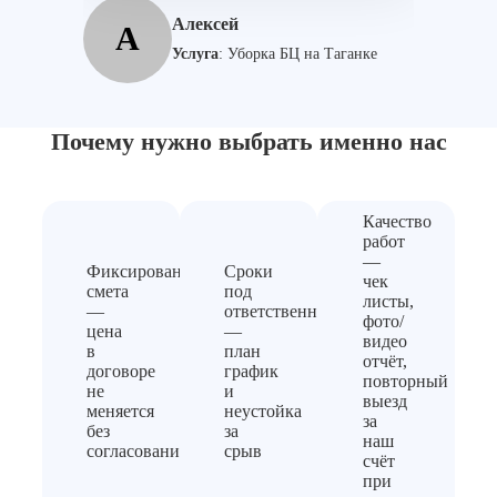
М
Алексей
А
Услуга
:
Уборка БЦ на Таганке
Почему нужно выбрать
именно нас
Качество
работ
—
Фиксированная
Сроки
чек
смета
под
листы,
—
ответственность
фото/
цена
—
видео
в
план
отчёт,
договоре
график
повторный
не
и
выезд
меняется
неустойка
за
без
за
наш
согласования
срыв
счёт
при