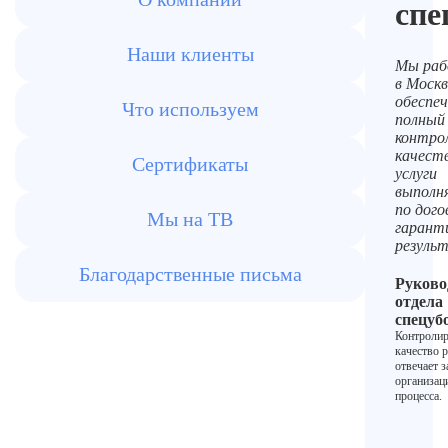
спе
Наши клиенты
Мы раб
в Москв
обеспе
Что используем
полный
контро
качеств
Сертификаты
услуги
выполн
по дого
Мы на ТВ
гарант
резуль
Благодарственные письма
Руково
отдела
спецуб
Контролир
качество р
отвечает з
организа
процесса.