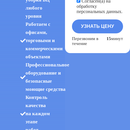
Согласен(а) на
обработку
любого
персональных данных.
уровня
Работаем с
офисами,
Перезвоним в
15
минут
торговыми и
течение
коммерческими
объектами
Профессиональное
оборудование и
безопасные
моющие средства
Контроль
качества
на каждом
этапе
работ