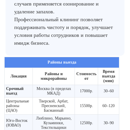
случаев применяется озонирование и
удаление запахов.
Профессиональный клининг позволяет
поддерживать чистоту и порядок, улучшает
условия работы сотрудников и повышает
имидж бизнеса.
Районы выезда
Время
Районы и
Стоимость
Локация
выезда
микрорайоны
от
(мин)
Срочный
Москва (в пределах
17000р.
30–60
выезд
МКАД)
Центральные
Тверской, Арбат,
районы
Пресненский,
15500р.
60–120
(ЦАО)
Басманный
Люблино, Марьино,
Юго-Восток
Кузьминки,
12500р.
30–90
(ЮВАО)
Текстильщики