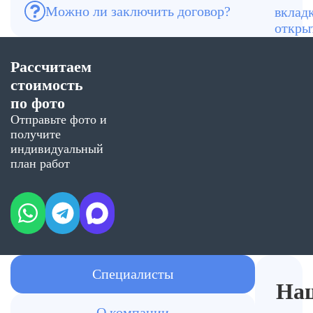
Можно ли заключить договор?
Да, работаем официально по договору.
Рассчитаем
стоимость
по фото
Отправьте фото и
получите
индивидуальный
план работ
Специалисты
На
О компании