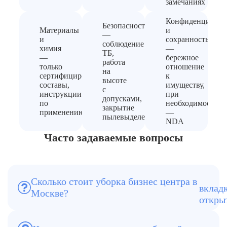
замечаниях
Конфиденциальн
Безопасность
Материалы
и
—
и
сохранность
соблюдение
химия
—
ТБ,
—
бережное
работа
только
отношение
на
сертифицированные
к
высоте
составы,
имуществу,
с
инструкции
при
допусками,
по
необходимости
закрытие
применению
—
пылевыделения
NDA
Часто задаваемые вопросы
Сколько стоит уборка бизнес центра в
Москве?
Стоимость зависит от площади, типа
уборки и состояния объекта.