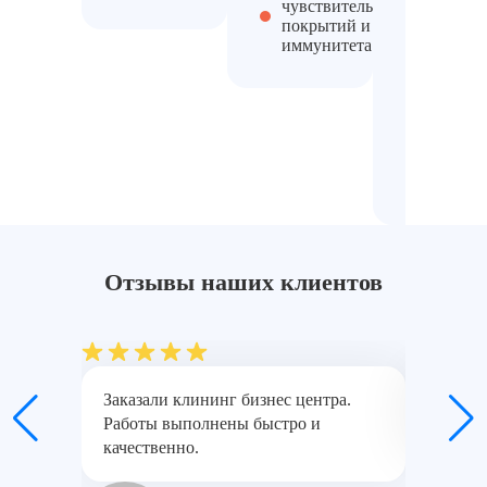
чувствительных
Акт
покрытий и
выполн
иммунитета
работ
Работа
в
нерабоч
время 
без пом
для
бизнеса
Отзывы наших клиентов
Заказали клининг бизнес центра.
Команд
Работы выполнены быстро и
машины
качественно.