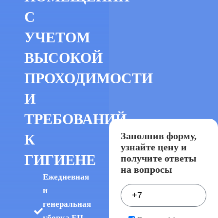
С
УЧЕТОМ
ВЫСОКОЙ
ПРОХОДИМОСТИ
И
ТРЕБОВАНИЙ
Заполнив форму,
К
узнайте цену и
ГИГИЕНЕ
получите ответы
на вопросы
Ежедневная
и
генеральная
уборка БЦ