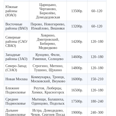
Царицыно,
Южные
Чертаново,
районы
13500р.
60–120
Бирюлёво,
(ЮАО)
Домодедовская
Восточные
Перово, Новогиреево,
13200р.
60–120
районы (ВАО)
Измайлово, Вешняки
Ховрино,
Северные
Дмитровский,
районы (САО/
14200р.
120–180
Бибирево,
СВАО)
Медведково
Западные
Кунцево, Фили,
14600р.
120–180
районы (ЗАО)
Раменки, Солнцево
Северо-Запад
Строгино, Митино,
14800р.
120–180
(СЗАО)
Тушино, Щукино
Коммунарка, Троицк,
Новая Москва
16000р.
150–210
Московский, Внуково
Ближнее
Реутов, Люберцы,
16500р.
120–180
Подмосковье
Химки, Красногорск
Среднее
Мытищи, Балашиха,
17500р.
180–240
Подмосковье
Одинцово, Подольск
Дальнее
Истра, Домодедово,
19000р.
240–300
Подмосковье
Чехов, Сергиев Посад