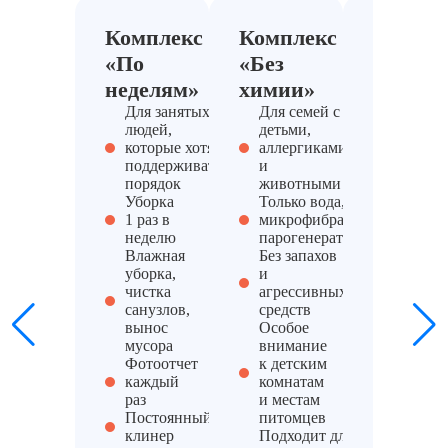
Комплекс
Комплекс
Компле
«По
«Без
«Для
неделям»
химии»
офиса»
Для занятых
Для семей с
Для
людей,
детьми,
компан
которые хотят
аллергиками
БЦ,
поддерживать
и
ресепш
порядок
животными
перего
Уборка
Только вода,
Ежедне
1 раз в
микрофибра и
или
неделю
парогенератор
еженеде
Влажная
Без запахов
уборка
уборка,
и
Чистка
чистка
агрессивных
кофе-
санузлов,
средств
станций
вынос
Особое
принтер
мусора
внимание
санузло
Фотоотчет
к детским
Дезинф
каждый
комнатам
ручек,
раз
и местам
кнопок
Постоянный
питомцев
лифта,
клинер
Подходит для
розеток