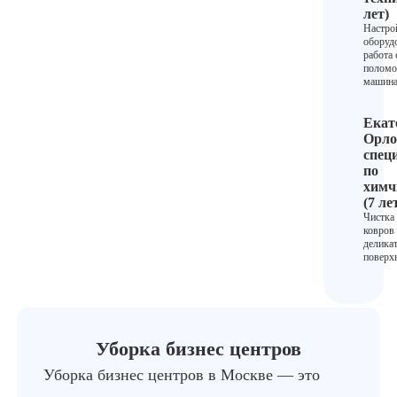
лет)
Настро
оборуд
работа 
полом
машина
Екат
Орло
спец
по
химч
(7 ле
Чистка
ковров
делика
поверх
Уборка бизнес центров
Уборка бизнес центров в Москве — это