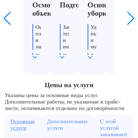
Осмотр
Подготовка
Основная
Специ
объекта
уборка
работ
Оценка
Завоз
Удаление
Мытье
площади
техники
пыли
окон
и
и
и
и
загрязнений
инвентаря
мусора
фасадов
Подбор
Подготовка
Влажная
Химчис
оборудования
моющих
уборка
мебели
средств
полов
Расчет
Обработ
стоимости
Инструктаж
Чистка
санузло
Цены на услуги
сотрудников
поверхностей
Указаны цены за основные виды услуг.
Дополнительные работы, не указанные в прайс-
листе, оплачиваются отдельно по договорённости
Основные
Дополнительные
С этой
услуги
услуги
услугой
заказывают