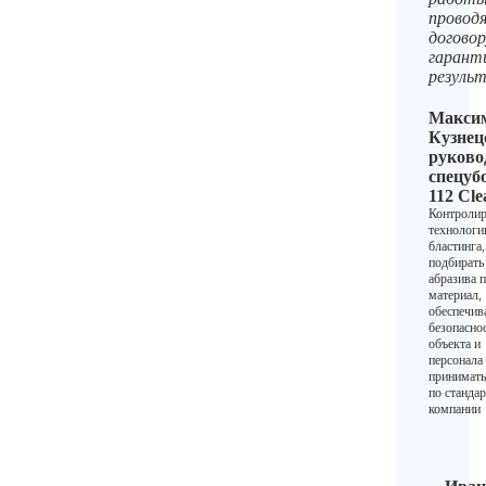
провод
договор
гарант
резуль
Макси
Кузнец
руково
спецуб
112 Cle
Контролир
технолог
бластинга,
подбирать
абразива 
материал,
обеспечив
безопасно
объекта и
персонала
принимать
по станда
компании