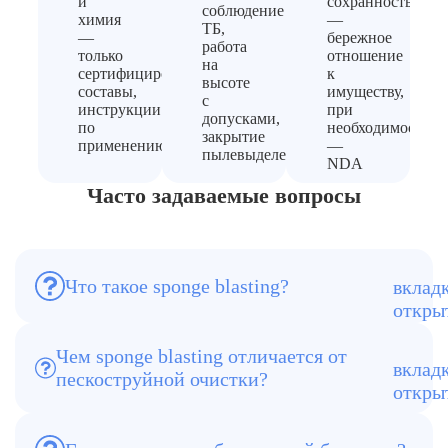
и
сохранность
соблюдение
химия
—
ТБ,
—
бережное
работа
только
отношение
на
сертифицированные
к
высоте
составы,
имуществу,
с
инструкции
при
допусками,
по
необходимости
закрытие
применению
—
пылевыделения
NDA
Часто задаваемые вопросы
Это технология беспылевой абразивной
Что такое sponge blasting?
очистки с использованием губчатого
абразива sponge media.
Чем sponge blasting отличается от
При sponge blasting образуется
пескоструйной очистки?
значительно меньше пыли, а
поверхность очищается более
деликатно.
Метод используется для очистки