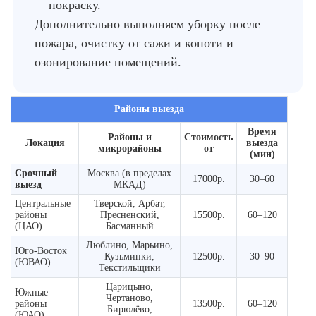
покраску.
Дополнительно выполняем уборку после
пожара, очистку от сажи и копоти и
озонирование помещений.
Районы выезда
Время
Районы и
Стоимость
Локация
выезда
микрорайоны
от
(мин)
Срочный
Москва (в пределах
17000р.
30–60
выезд
МКАД)
Центральные
Тверской, Арбат,
районы
Пресненский,
15500р.
60–120
(ЦАО)
Басманный
Люблино, Марьино,
Юго-Восток
Кузьминки,
12500р.
30–90
(ЮВАО)
Текстильщики
Царицыно,
Южные
Чертаново,
районы
13500р.
60–120
Бирюлёво,
(ЮАО)