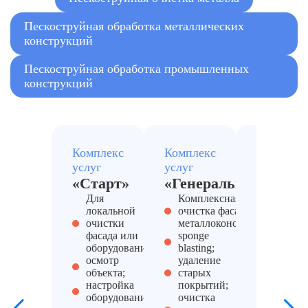
Пескоструйная обработка металлических
конструкций
Пескоструйная обработка промышленных
конструкций
Комплекс
Комплекс
Комплекс
услуг
услуг
услуг
«Старт»
«Генеральный»
«Антис
Для
Комплексная
PRO»
локальной
очистка фасадов и
Для
очистки
металлоконструкций
произво
фасада или
sponge
складов
оборудования
blasting;
технич
осмотр
удаление
помеще
объекта;
старых
беспыл
настройка
покрытий;
бластин
оборудования;
очистка
очистка