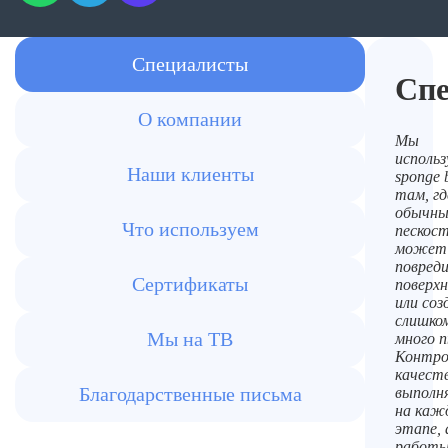
Специалисты
Сп
О компании
Мы
использ
Наши клиенты
sponge b
там, гд
обычн
Что используем
пескос
может
повред
Сертификаты
поверх
или соз
слишко
Мы на ТВ
много п
Контро
качест
Благодарственные письма
выполн
на каж
этапе, 
работ