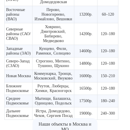
Домодедовская
Восточные
Перово,
районы
Новогиреево,
13200р.
60–120
(ВАО)
Измайлово, Вешняки
Ховрино,
Северные
Дмитровский,
районы (САО/
14200р.
120–180
Бибирево,
СВАО)
Медведково
Западные
Кунцево, Фили,
14600р.
120–180
районы (ЗАО)
Раменки, Солнцево
Северо-Запад
Строгино, Митино,
14800р.
120–180
(СЗАО)
Тушино, Щукино
Коммунарка, Троицк,
Новая Москва
16000р.
150–210
Московский, Внуково
Ближнее
Реутов, Люберцы,
16500р.
120–180
Подмосковье
Химки, Красногорск
Среднее
Мытищи, Балашиха,
17500р.
180–240
Подмосковье
Одинцово, Подольск
Дальнее
Истра, Домодедово,
19000р.
240–300
Подмосковье
Чехов, Сергиев Посад
Наши объекты в Москва и
МО