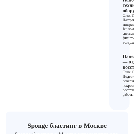
техн
обор
Стаж 11
Настра
аппара
Jet, ко
систем
фильтр
воздуха
Паве
— от
восс
Стаж 13
Подгот
поверх
покрас
восста
работы 
Sponge бластинг в Москве