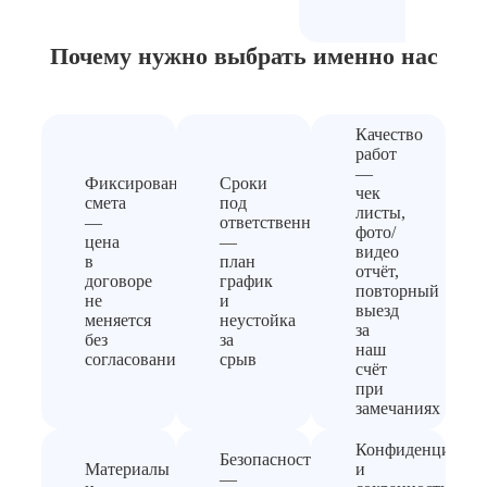
Почему нужно выбрать
именно нас
Качество
работ
—
Фиксированная
Сроки
чек
смета
под
листы,
—
ответственность
фото/
цена
—
видео
в
план
отчёт,
договоре
график
повторный
не
и
выезд
меняется
неустойка
за
без
за
наш
согласования
срыв
счёт
при
замечаниях
Конфиденциальн
Безопасность
Материалы
и
—