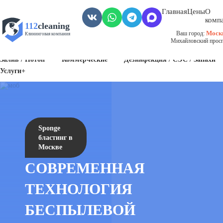
Главная
Цены
О
комп
112
cleaning
Моск
Ваш город:
Клининговая компания
Михайловский проспе
Пожар
Биозагрязнения
Антисанитария / Грязные помещения
Залив / Потоп
Коммерческие
Дезинфекция / СЭС / Запахи
Услуги+
Sponge
бластинг в
Москве
СОВРЕМЕННАЯ
ТЕХНОЛОГИЯ
БЕСПЫЛЕВОЙ