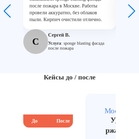
после пожара в Москве. Работы
Jet для
провели аккуратно, без облаков
на прои
пыли. Кирпич очистили отлично.
и без о
Сергей В.
С
К
Услуга
:
sponge blasting фасада
после пожара
Кейсы до / после
Москва, 
Удалени
До
После
До
ржавчины