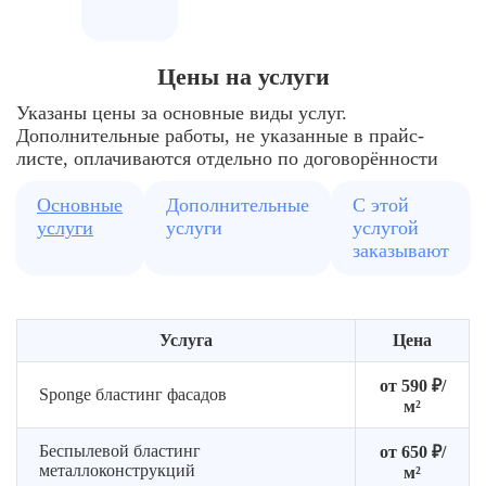
организуем
металл,
безопасную
проверяем
определяем
бетон
рабочую
качество
подходящий
и
Цены на услуги
площадку.
очистки.
sponge
оборудо
media;
Указаны цены за основные виды услуг.
контрол
рассчитываем
Дополнительные работы, не указанные в прайс-
количес
сроки
листе, оплачиваются отдельно по договорённости
пыли
и
на
стоимость
Основные
Дополнительные
С этой
объекте
работ.
услуги
услуги
услугой
заказывают
Услуга
Цена
от 590 ₽/
Sponge бластинг фасадов
м²
Беспылевой бластинг
от 650 ₽/
металлоконструкций
м²