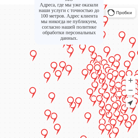
Адреса, где мы уже оказали
наши услуги с точностью до
100 метров. Адрес клиента
мы никогда не публикуем,
согласно нашей политике
обработки персональных
данных.