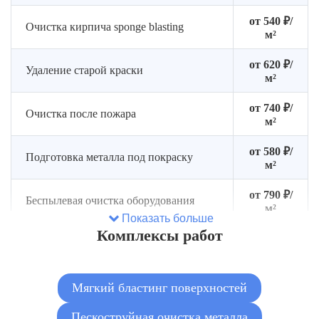
от 540 ₽/
Очистка кирпича sponge blasting
м²
от 620 ₽/
Удаление старой краски
м²
от 740 ₽/
Очистка после пожара
м²
от 580 ₽/
Подготовка металла под покраску
м²
от 790 ₽/
Беспылевая очистка оборудования
м²
Показать больше
Комплексы работ
Сухой бластинг без пыли внутри
от 760 ₽/
помещений
м²
Мягкий бластинг поверхностей
Пескоструйная очистка металла