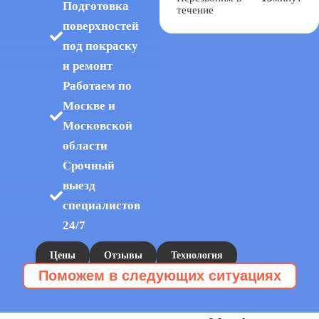
Подготовка
течение
поверхностей
под покраску
и ремонт
Работаем по
Москве и
Московской
области
Срочный
выезд
специалистов
24/7
Цены
Отзывы
Технология
Поможем в следующих ситуациях
112Cleaning
Эту услугу заказывают, когда:
Уборка коммерческих помещений
Сухой
»
»
бластинг без пыли