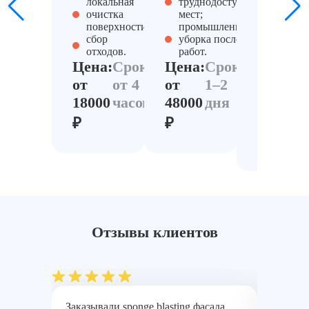
локальная
труднодоступных
оборудо
очистка
мест;
удалени
поверхности;
промышленная
загрязн
сбор
уборка после
и налет
отходов.
работ.
озонир
Цена:
Срок:
Цена:
Срок:
помеще
от
от 4
от
1–2
Цена:
С
18000
часов
48000
дня
от
1
69000
д
₽
₽
₽
Отзывы клиентов
Заказывали sponge blasting фасада
Использ