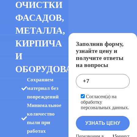
ОЧИСТКИ
ФАСАДОВ,
МЕТАЛЛА,
КИРПИЧА
Заполнив форму,
узнайте цену и
И
получите ответы
на вопросы
ОБОРУДОВАНИЯ
Сохраняем
материал без
повреждений
Согласен(а) на
обработку
Минимальное
персональных данных.
количество
пыли при
работах
Перезвоним в
15
минут