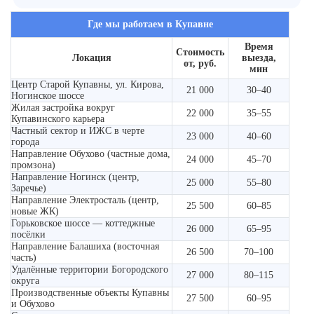
Где мы работаем в Купавне
Время
Стоимость
Локация
выезда,
от, руб.
мин
Центр Старой Купавны, ул. Кирова,
21 000
30–40
Ногинское шоссе
Жилая застройка вокруг
22 000
35–55
Купавинского карьера
Частный сектор и ИЖС в черте
23 000
40–60
города
Направление Обухово (частные дома,
24 000
45–70
промзона)
Направление Ногинск (центр,
25 000
55–80
Заречье)
Направление Электросталь (центр,
25 500
60–85
новые ЖК)
Горьковское шоссе — коттеджные
26 000
65–95
посёлки
Направление Балашиха (восточная
26 500
70–100
часть)
Удалённые территории Богородского
27 000
80–115
округа
Производственные объекты Купавны
27 500
60–95
и Обухово