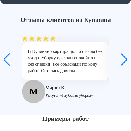
Отзывы клиентов из Купавны
В Купавне квартира долго стояла без
Разбир
ухода. Уборку сделали спокойно и
в Купав
без спешки, всё объясняли по ходу
стены п
работ. Осталась довольна.
отмыли.
Мария К.
М
А
Услуга
:
«Глубокая уборка»
Примеры работ