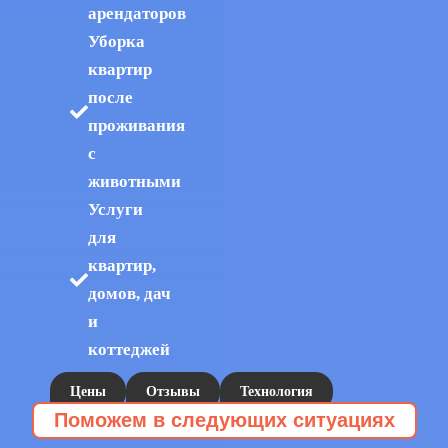
арендаторов
Уборка
квартир
после
проживания
с
животными
Услуги
для
квартир,
домов, дач
и
коттеджей
Цены
Отзывы
Технология
Поможем в следующих ситуациях
112Cleaning
Уборка запущенных квартир
Расхламление