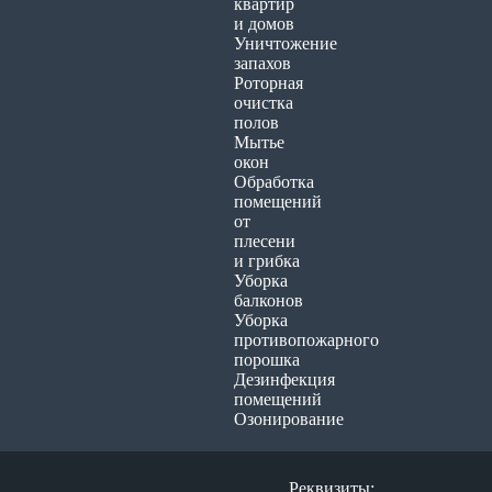
квартир
и домов
Уничтожение
запахов
Роторная
очистка
полов
Мытье
окон
Обработка
помещений
от
плесени
и грибка
Уборка
балконов
Уборка
противопожарного
порошка
Дезинфекция
помещений
Озонирование
Реквизиты: