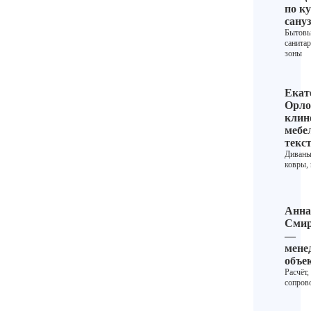
по ку
сану
Бытовы
санита
зоны
Екат
Орло
клин
мебе
текс
Диваны
ковры,
Анна
Смир
—
мене
объе
Расчёт,
сопров