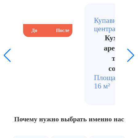
Купавна,
центральная 
До
После
До
Кухня по
арендатор
тяжёло
состоян
Площадь
Стои
16 м²
1320
Почему нужно выбрать
именно нас