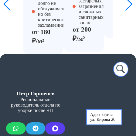
застарелых
долго не
поэтап
от
загрязнениях
обслуживалось,
клинин
Глубокая очистка кухни от жира и нагара
6000
и сложных
но без
от 220
руб.
санитарных
критического
зонах
₽/м²
захламления
от
от 200
от 180
Очистка балкона от хлама
4000
₽/м²
руб.
₽/м²
Глубокая очистка пола (ламинат,
от 250
линолеум, плитка)
руб./м²
от
Уборка балконов после голубей
5500
руб.
Петр Горшенев
Региональный
руководитель отдела по
уборке после ЧП
Адрес офиса:
ул. Кирова 26