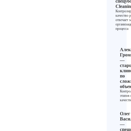
спецуб
Cleani
Контролир
качество р
отвечает з
организа
процесса
Алек
Гром
—
стар
клин
по
сло
объе
Контро
этапов 
качеств
Олег
Васи
—
спец