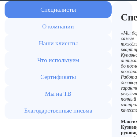
Специалисты
Сп
О компании
«Мы бе
самые
Наши клиенты
тяжёл
кварти
Купавн
Что используем
антиса
до пос
пожара
Сертификаты
Работа
договор
гарант
Мы на ТВ
резуль
полный
контро
Благодарственные письма
качест
Макси
Кузнец
руково