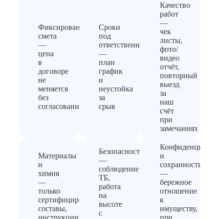
Качество
работ
—
Фиксированная
Сроки
чек
смета
под
листы,
—
ответственность
фото/
цена
—
видео
в
план
отчёт,
договоре
график
повторный
не
и
выезд
меняется
неустойка
за
без
за
наш
согласования
срыв
счёт
при
замечаниях
Конфиденциальн
Безопасность
Материалы
и
—
и
сохранность
соблюдение
химия
—
ТБ,
—
бережное
работа
только
отношение
на
сертифицированные
к
высоте
составы,
имуществу,
с
инструкции
при