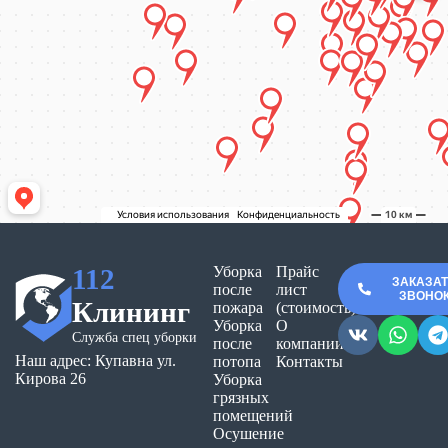
112
Уборка
Прайс
ЗАКАЗА
после
лист
ЗВОНО
Клининг
пожара
(стоимость)
Уборка
О
Служба спец уборки
после
компании
Наш адрес: Купавна ул.
потопа
Контакты
Кирова 26
Уборка
грязных
помещений
Осушение