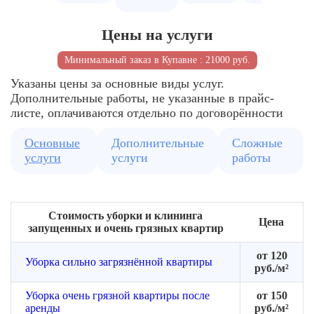
задачи
зон
зон
Удалени
Согласовывает
Распределение
для
пыли
Цены на услуги
объём
задач
уборки
внутри
работ
между
помеще
Минимальный заказ в Купавне : 21000 руб.
сотрудниками
Указаны цены за основные виды услуг.
Дополнительные работы, не указанные в прайс-
листе, оплачиваются отдельно по договорённости
Основные
Дополнительные
Сложные
услуги
услуги
работы
Стоимость уборки и клининга
Цена
запущенных и очень грязных квартир
от 120
Уборка сильно загрязнённой квартиры
руб./м²
Уборка очень грязной квартиры после
от 150
аренды
руб./м²