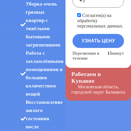
Уборка очень
грязных
Согласен(а) на
квартир с
обработку
персональных данных.
тяжёлыми
бытовыми
загрязнениями
Работа с
Перезвоним в
15
минут
течение
захламлёнными
помещениями и
Работаем в
большим
Купавне
количеством
Московская область,
городской округ Балашиха
вещей
Восстановление
жилого
состояния
после