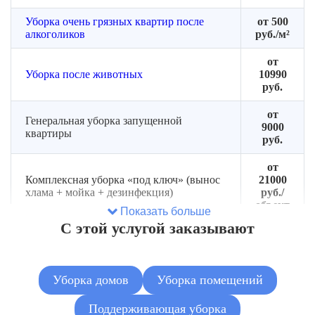
Уборка очень грязных квартир после
от 500
алкоголиков
руб./м²
от
Уборка после животных
10990
руб.
от
Генеральная уборка запущенной
9000
квартиры
руб.
от
Комплексная уборка «под ключ» (вынос
21000
хлама + мойка + дезинфекция)
руб./
объект
Показать больше
С этой услугой заказывают
от
Сортировка и разбор завалов (без
2500
вывоза)
руб.
Уборка домов
Уборка помещений
от
Вывоз мусора из захламлённой квартиры
5500
Поддерживающая уборка
руб.