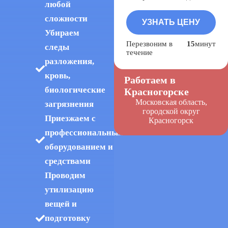
любой
сложности
Убираем
Перезвоним в
15
минут
следы
течение
разложения,
кровь,
Работаем в
биологические
Красногорске
Московская область,
загрязнения
городской округ
Приезжаем с
Красногорск
профессиональным
оборудованием и
средствами
Проводим
утилизацию
вещей и
подготовку