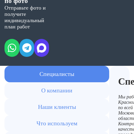
по фото
Отправьте фото и
получите
индивидуальный
план работ
Специалисты
Сп
О компании
Мы раб
Красног
Наши клиенты
по всей
Москов
област
Что используем
Контро
качест