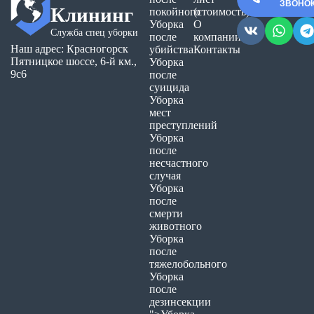
ЗВОНО
Клининг
покойного
(стоимость)
Уборка
О
Служба спец уборки
после
компании
Наш адрес: Красногорск
убийства
Контакты
Пятницкое шоссе, 6-й км.,
Уборка
9с6
после
суицида
Уборка
мест
преступлений
Уборка
после
несчастного
случая
Уборка
после
смерти
животного
Уборка
после
тяжелобольного
Уборка
после
дезинсекции