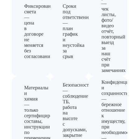
—
Фиксированная
Сроки
чек
смета
под
листы,
—
ответственность
фото/
цена
—
видео
в
план
отчёт,
договоре
график
повторный
не
и
выезд
меняется
неустойка
за
без
за
наш
согласования
срыв
счёт
при
замечаниях
Конфиденциальн
Безопасность
Материалы
и
—
и
сохранность
соблюдение
химия
—
ТБ,
—
бережное
работа
только
отношение
на
сертифицированные
к
высоте
составы,
имуществу,
с
инструкции
при
допусками,
по
необходимости
закрытие
применению
—