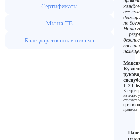
провод
Сертификаты
каждом
все пок
фиксир
Мы на ТВ
по дого
Наша г
— резу
Благодарственные письма
безопас
восста
помеще
Макси
Кузнец
руково
спецуб
112 Cle
Контролир
качество 
отвечает з
организа
процесса
Паве
руко