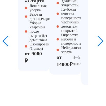
«Старт»
Удаление
pro»
жидкостей
Локальная
Полны
Глубокая
уборка
компле
очистка
Базовая
уборки
поверхностей
дезинфекция
Демонт
Частичный
Уборка
мебели,
демонтаж
квартиры
пола,
покрытий
после
отделки
Обработка
смерти без
Исполь
мебели и
демонтажа
сильны
поверхностей
Озонирование
химиче
Нейтрализации
(1 цикл)
средств
запаха
от 9000
Глубока
от
3–5
дезинфе
₽
дней
дезинсе
14000₽
от
25000₽