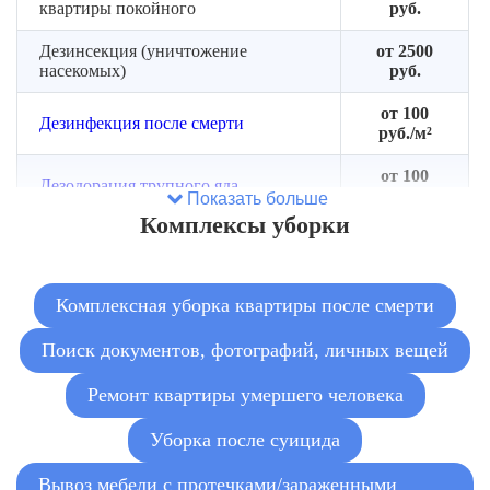
квартиры покойного
руб.
Дезинсекция (уничтожение
от 2500
насекомых)
руб.
от 100
Дезинфекция после смерти
руб./м²
от 100
Дезодорация трупного яда
руб./м²
Показать больше
Комплексы уборки
Комплексная уборка квартиры после смерти
Поиск документов, фотографий, личных вещей
Ремонт квартиры умершего человека
Уборка после суицида
Вывоз мебели с протечками/зараженными