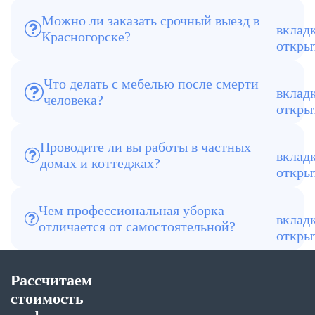
Можно ли заказать срочный выезд в
Красногорске?
Да, возможен выезд в день обращения, в
том числе в вечернее время.
Что делать с мебелью после смерти
Часть мебели можно сохранить после
человека?
обработки, но сильно повреждённые
предметы лучше утилизировать.
Проводите ли вы работы в частных
Да, обслуживаем квартиры, дома, дачи и
домах и коттеджах?
коммерческие объекты по Красногорску
и области.
Чем профессиональная уборка
Используется специализированное
отличается от самостоятельной?
оборудование, химия и технологии,
которые позволяют устранить
последствия полностью и безопасно.
Рассчитаем
стоимость