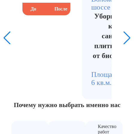
шоссе
До
После
До
Уборка в в
комнат
сантехни
плитки и м
от биологич
следов
Площадь
Стои
6 кв.м.
5 500
Почему нужно выбрать
именно нас
Качество
работ