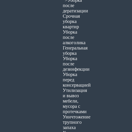
">Уборка
после
дератизации
Срочная
уборка
квартир
Уборка
после
алкоголика
Генеральная
уборка
Уборка
после
дезинфекции
Уборка
перед
консервацией
Утилизация
и вывоз
мебели,
мусора с
протечками
Уничтожение
трупного
запаха