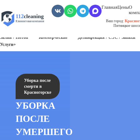
Главная
Цены
О
комп
112
cleaning
Красног
Ваш город:
Клининговая компания
Пятницкое шоссе,
Пожар
Биозагрязнения
Антисанитария / Грязные помещения
Залив / Потоп
Коммерческие
Дезинфекция / СЭС / Запахи
Услуги+
Уборка после
смерти в
Красногорске
УБОРКА
ПОСЛЕ
УМЕРШЕГО