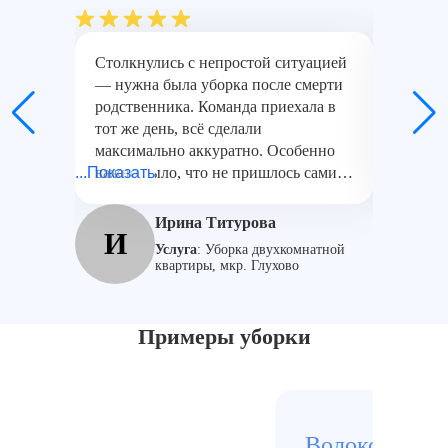
Столкнулись с непростой ситуацией
Работал
— нужна была уборка после смерти
после д
родственника. Команда приехала в
Использ
тот же день, всё сделали
спецобо
максимально аккуратно. Особенно
постепе
...Показать
важно было, что не пришлось самим
...Показат
довольн
ничего трогать. Квартиру привели в
специа
нормальное состояние за один день.
этап и 
Ирина Титурова
И
Д
качеств
Услуга
:
Уборка двухкомнатной
квартиры, мкр. Глухово
Примеры уборки
Волоколамск