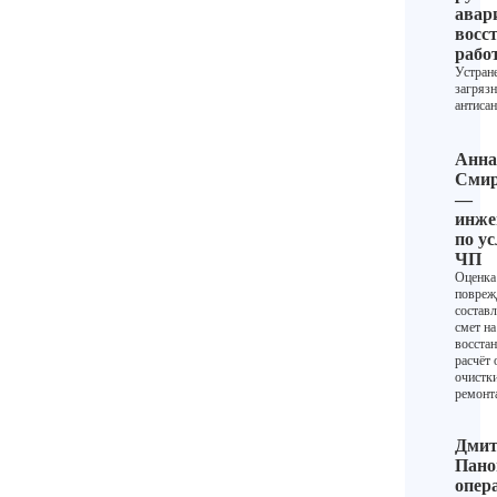
авар
восс
рабо
Устран
загрязн
антисан
Анна
Смир
—
инже
по у
ЧП
Оценка
повреж
состав
смет на
восстан
расчёт
очистк
ремонт
Дмит
Пано
опер