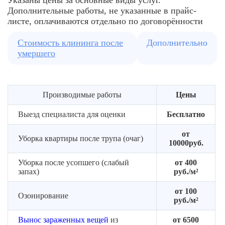
Указаны цены за основные виды услуг.
мебель
состава
вынос
Дополнительные работы, не указанные в прайс-
бригады
заражённых
листе, оплачиваются отдельно по договорённости
предметов
Стоимость клининга после
Дополнительно
умершего
Производимые работы
Цены
Выезд специалиста для оценки
Бесплатно
от
Уборка квартиры после трупа (очаг)
10000руб.
Уборка после усопшего (слабый
от 400
запах)
руб./м²
от 100
Озонирование
руб./м²
Вынос зараженных вещей
из
от 6500