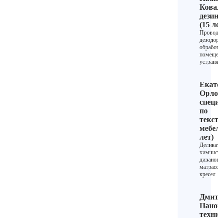
Кова
дези
(15 л
Провод
дезодо
обрабо
помеще
устраня
Екат
Орло
спец
по
текс
мебел
лет)
Делика
химчис
диванов
матрас
кресел
Дмит
Пано
техн