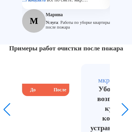
Катюшки. Мы остались очень
довольны! Ребята справились на ура
Марина
М
А
Услуга
:
Работы по уборке квартиры
после пожара
Примеры работ очистки после пожара
мкр. Катю
Уборка по
До
После
До
возгорани
кухне и 
коридоре
устранение 