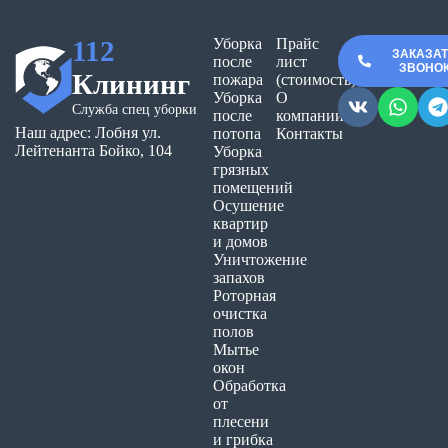
112
Уборка
Прайс
ЗАКАЗА
после
лист
ЗВОНО
Клининг
пожара
(стоимость)
Уборка
О
Служба спец уборки
после
компании
Наш адрес: Лобня ул.
потопа
Контакты
Лейтенанта Бойко, 104
Уборка
грязных
помещений
Осушение
квартир
и домов
Уничтожение
запахов
Роторная
очистка
полов
Мытье
окон
Обработка
от
плесени
и грибка