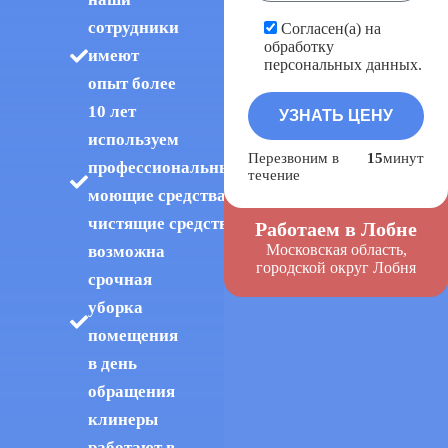
сотрудники
Согласен(а) на
обработку
имеют
персональных данных.
опыт более
10 лет
используем
Перезвоним в
15
минут
профессиональные
течение
моющие средства и
чистящие средства
Работаем в Лобне
Московская область,
возможна
городской округ Лобня
срочная
уборка
помещения
в день
обращения
клинеры
работают в