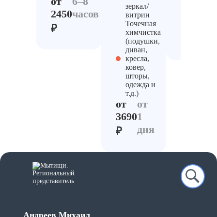
от
6–8
огня
зеркал/
2450
часов
по
о
витрин
Точечная
смете
1
₽
химчистка
д
(подушки,
диван,
кресла,
ковер,
шторы,
одежда и
т.д.)
от
от
3690
1
дня
₽
Андреев Михаил