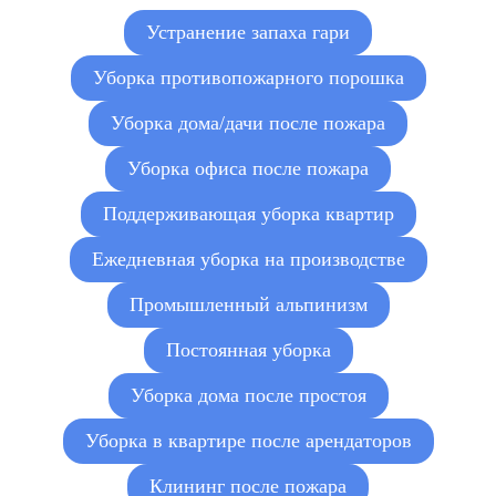
Устранение запаха гари
Очистка от сажи и копоти
пострадавших пола, стен и
от 180 руб./м²
Уборка противопожарного порошка
потолков
Мойка окон, дверей,
Уборка дома/дачи после пожара
радиаторов, бытовой техники,
от 180 руб./шт.
сантехники, светильников и
Уборка офиса после пожара
т.д.
Поддерживающая уборка квартир
Химчистка мягкой мебели
от 1 500 руб.
Ежедневная уборка на производстве
Удаление запаха гари
от 100 руб./м²
Промышленный альпинизм
Постоянная уборка
Уборка дома после простоя
Уборка в квартире после арендаторов
Клининг после пожара