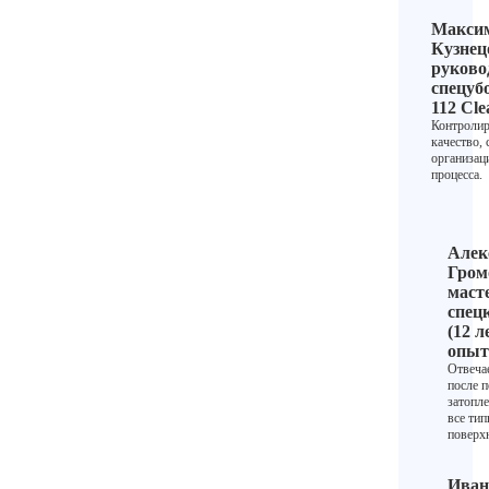
Макси
Кузнец
руково
спецуб
112 Cle
Контролир
качество, 
организа
процесса.
Алек
Гром
маст
спец
(12 л
опыт
Отвеча
после 
затопле
все ти
поверх
Иван