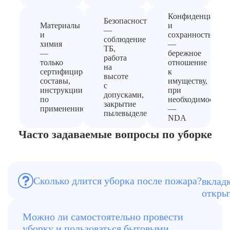
Конфиденциальн
Безопасность
Материалы
и
—
и
сохранность
соблюдение
химия
—
ТБ,
—
бережное
работа
только
отношение
на
сертифицированные
к
высоте
составы,
имуществу,
с
инструкции
при
допусками,
по
необходимости
закрытие
применению
—
пылевыделения
NDA
Часто задаваемые вопросы по уборке
При комплексном подходе
профессионалы сначала снимают
основной налёт и затем тщательно моют
поверхности с использованием моющих
и чистящих средств. В зависимости от
Сколько длится уборка после пожара?
степени стойкости загрязнений и
необходимости демонтажа, процесс
Самостоятельно можно убрать явные
может занять от одного раза до
Можно ли самостоятельно провести
следы на твёрдых элементах интерьера
нескольких выездов (1-10 дней). В
уборку и пользоваться бытовыми