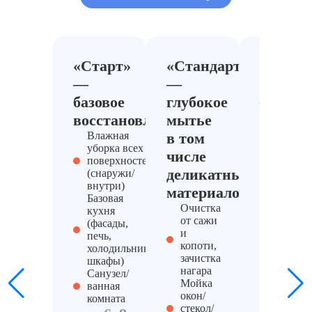
«Старт»
«Стандарт»
«Под
—
—
ключ»
базовое
глубокое
—
восстановление
мытье
после
Влажная
в том
ЧП
уборка всех
числе
Компле
поверхностей
мойка
деликатных
(снаружи/
Дезодо
внутри)
материалов
(удален
Базовая
неприя
Очистка
кухня
запаха 
от сажи
(фасады,
Частич
и
печь,
демонт
копоти,
холодильник,
вывоз
зачистка
шкафы)
строите
нагара
Санузел/
мусора,
Мойка
ванная
которы
окон/
комната
пострад
стекол/