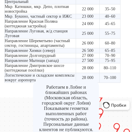
Центральный
Мкр. Катюшки, мкр. Депо, плотная
22 000
35–50
новостройка
Мкр. Букино, частный сектор и ИЖС
23 000
40–60
Направление Красная Поляна
24 000
45–65
(коттеджная застройка)
Направление Луговая, ж/д станция
25 000
55–75
Луговая
Направление Шереметьево (частный
26 000
60–80
сектор, гостиницы, апартаменты)
Направление Химки (север)
26 500
65–85
Направление Долгопрудный
27 000
70–90
Направление Мытищи (запад)
27 500
75–95
Направление Дмитровское шоссе
28 000
80–110
(коттеджные посёлки)
Логистические и складские комплексы
28 000
70–100
вокруг аэропорта
Работаем в Лобне и
ближайших районах
(Московская область,
городской округ Лобня)
Показываем геометки
выполненных работ
(точность до района).
Персональные данные
клиентов не публикуются.