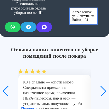
Региональный
руководитель отдела
Адрес офиса:
уборки после ЧП
ул. Лейтенанта
Бойко, 104
Отзывы наших клиентов по уборке
помещений после пожара
КЗ в спальне — копоти много.
Пришлос
Специалисты приехали в
клининг
назначенное время, применяли
Огнетуш
HEPA-пылесосы, пар и озон —
Поляне:
устранить запах получилось - ушёл
плиту о
...Показать
за сутки, всё по смете. мкр.
оказали