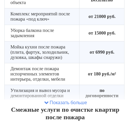
без
фазой
продукт
объекта
«сюрпризов»
горения
Комплекс мероприятий после
от 21000 руб.
пожара «под ключ»
Уборка балкона после
от 15000 руб.
задымления
Мойка кухни после пожара
(плита, фартук, холодильник,
от 6990 руб.
духовка, шкафы снаружи)
Демонтаж после пожара
испорченных элементов
от 180 руб./м²
интерьера, отделки, мебели
Утилизация и вывоз мусора и
по
демонтированной отделки
договоренности
Показать больше
Подача газели под вывоз
Cмежные услуги по очистке квартир
от 6 000 руб.
мусора
после пожара
Подача контейнера под вывоз
от 7 000 руб.
сгоревшего мусора