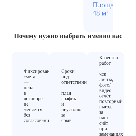
Площадь
Стои
48 м²
3800
Почему нужно выбрать
именно нас
Качество
работ
—
Фиксированная
Сроки
чек
смета
под
листы,
—
ответственность
фото/
цена
—
видео
в
план
отчёт,
договоре
график
повторный
не
и
выезд
меняется
неустойка
за
без
за
наш
согласования
срыв
счёт
при
замечаниях