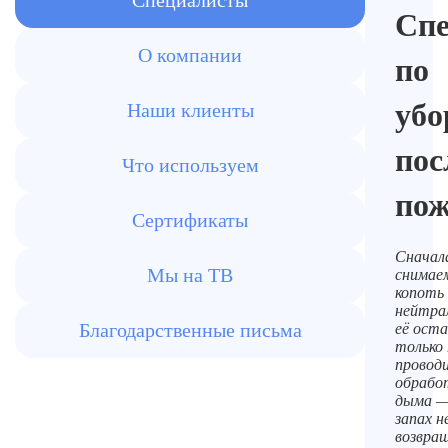
Специалисты
Сп
О компании
по
убо
Наши клиенты
пос
Что используем
пож
Сертификаты
Сначал
Мы на ТВ
снимае
копоть
нейтра
Благодарственные письма
её оста
только
провод
обрабо
дыма —
запах н
возвра