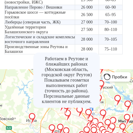
(новостройки, ИЖС)
Направление Перово / Вешняки
26 000
60–90
Горьковское шоссе — коттеджные
26 500
65–95
посёлки
Люберцы (северная часть, ЖК)
27 000
70–100
Удалённые территории
27 500
80–110
Балашихинского округа
Логистические и складские комплексы
28 000
70–105
восточного направления
Производственные зоны Реутова и
28 000
75–110
Балашихи
Работаем в Реутове и
ближайших районах
(Московская область,
городской округ Реутов)
Показываем геометки
выполненных работ
(точность до района).
Персональные данные
клиентов не публикуем.