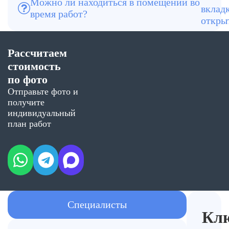
Можно ли находиться в помещении во
используют профессиональные средства
время работ?
и оборудование, поэтому процесс
проходит эффективно и безопасно.
После завершения работ можно сразу
Рассчитаем
вернуться обратно — помещение готово
к эксплуатации.
стоимость
по фото
Отправьте фото и
получите
индивидуальный
план работ
Специалисты
Кл