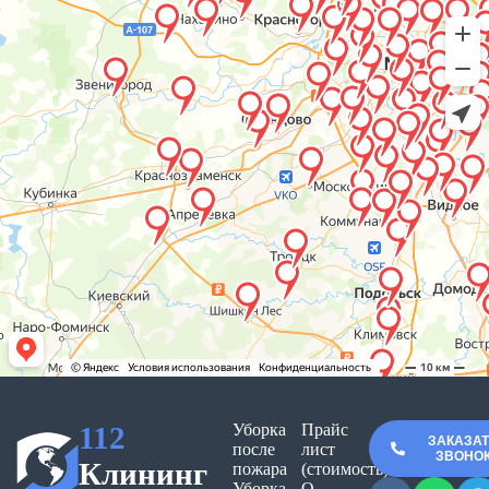
112
Уборка
Прайс
ЗАКАЗА
после
лист
ЗВОНО
Клининг
пожара
(стоимость)
Уборка
О