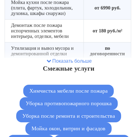
Мойка кухни после пожара
(плита, фартук, холодильник,
от 6990 руб.
духовка, шкафы снаружи)
Демонтаж после пожара
испорченных элементов
от 180 руб./м²
интерьера, отделки, мебели
Утилизация и вывоз мусора и
по
демонтированной отделки
договоренности
Показать больше
Подача газели под вывоз
Cмежные услуги
от 6 000 руб.
мусора
Подача контейнера под вывоз
от 7 000 руб.
сгоревшего мусора
Химчистка мебели после пожара
Очистка от сажи и копоти
Уборка противопожарного порошка
от 180 руб./м²
пострадавших поверхностей
Уборка после ремонта и строительства
Мойка окон, дверей,
радиаторов, бытовой техники,
от 180 руб./шт.
Мойка окон, витрин и фасадов
сантехники, светильников и
т.д.