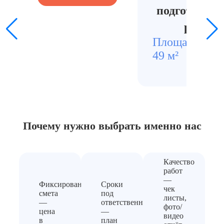
подготовлен
ремонт
Площадь
Стои
49 м²
4400
Почему нужно выбрать
именно нас
Качество
работ
—
Фиксированная
Сроки
чек
смета
под
листы,
—
ответственность
фото/
цена
—
видео
в
план