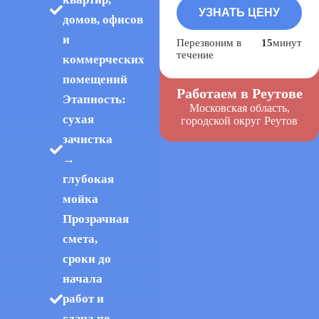
домов, офисов
и
Перезвоним в
15
минут
течение
коммерческих
помещений
Работаем в Реутове
Этапность:
Московская область,
сухая
городской округ Реутов
зачистка
→
глубокая
мойка
Прозрачная
смета,
сроки до
начала
работ и
сдача по