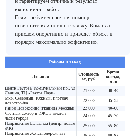
и гарантируем отличный результат
выполнения работ.
Если требуется срочная помощь —
позвоните или оставьте заявку. Команда
приедем оперативно и приведет объект в
порядок максимально эффективно.
Районы и выезд
Время
Стоимость
Локация
выезда,
от, руб.
мин
Центр Реутова, Коммунальный пр., ул.
21 000
30–40
Ленина, ТЦ «Реутов Парк»
Мкр. Северный, Южный, плотная
22 000
35–55
новостройка
Район Новокосино (граница Москвы)
23 000
40–60
Частный сектор и ИЖС в южной
24 000
45–70
части города
Направление Балашиха (центр, новые
25 000
55–80
ЖК)
Направление Железнодорожный
25 500
60–85