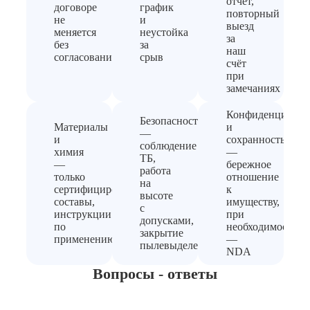
отчёт,
договоре
график
повторный
не
и
выезд
меняется
неустойка
за
без
за
наш
согласования
срыв
счёт
при
замечаниях
Конфиденциальн
Безопасность
Материалы
и
—
и
сохранность
соблюдение
химия
—
ТБ,
—
бережное
работа
только
отношение
на
сертифицированные
к
высоте
составы,
имуществу,
с
инструкции
при
допусками,
по
необходимости
закрытие
применению
—
пылевыделения
NDA
Вопросы - ответы