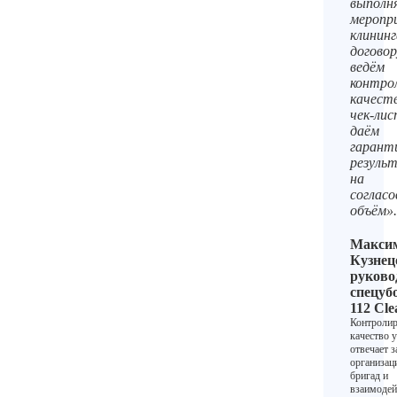
выполн
меропр
клининг
договор
ведём
контро
качест
чек‑лис
даём
гарант
резуль
на
соглас
объём».
Макси
Кузнец
руково
спецуб
112 Cle
Контролир
качество 
отвечает з
организа
бригад и
взаимодей