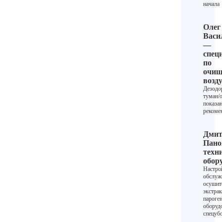
начала
Олег
Васи
—
спец
по
очи
возд
Дезодо
туман/
показа
рекоме
Дмит
Пано
техн
обор
Настро
обслуж
осушит
экстрак
пароге
оборуд
спецуб