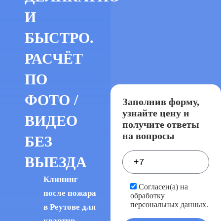
И
БЫСТРО.
РАСЧЁТ
ПО
ФОТО /
Заполнив форму,
узнайте цену и
ВИДЕО
получите ответы
на вопросы
БЕЗ
ВЫЕЗДА
Клининг
Согласен(а) на
после пожара
обработку
персональных данных.
в Реутове для
квартир,