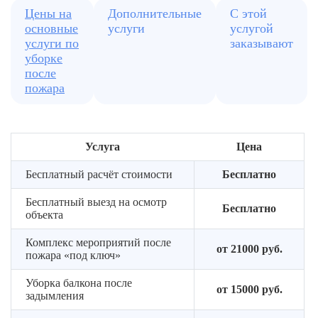
—
Подготовка
Клинер
Цены на
Дополнительные
С этой
интерьера
проверя
комнат
проводит
основные
услуги
услугой
Определяем
каждый
к
химическая
услуги по
заказывают
тип
угол
глубокой
обработка
уборке
загрязнений,
уборке
мебели
после
Гаранти
подбираем
в
и
пожара
что
специальные
квартире
техники,
работы
средства
или
если
выполн
и
таунхаусе
это
быстро
состав
необходимо
Услуга
Цена
и
команды
качеств
Бесплатный расчёт стоимости
Бесплатно
результа
—
Бесплатный выезд на осмотр
отличн
Бесплатно
объекта
Комплекс мероприятий после
от 21000 руб.
пожара «под ключ»
Уборка балкона после
от 15000 руб.
задымления