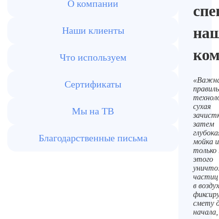
О компании
спе
на
Наши клиенты
ко
Что используем
«Важн
Сертификаты
правил
техноло
сухая
Мы на ТВ
зачистк
затем
глубока
Благодарственные письма
мойка и
только 
этого
уничто
частиц
в возду
фиксир
смету 
начала,