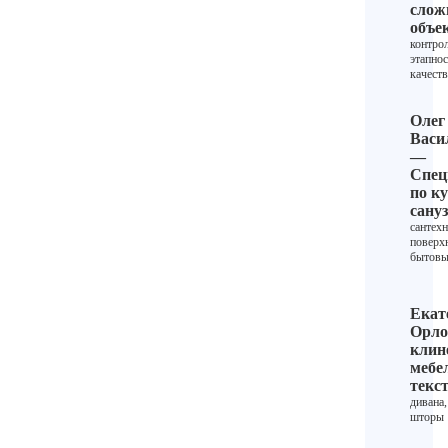
сло
объе
контро
этапнос
качест
Олег
Васи
—
Спец
по ку
сану
сантехн
поверх
бытовы
Екат
Орло
клин
мебе
текс
дивана,
шторы