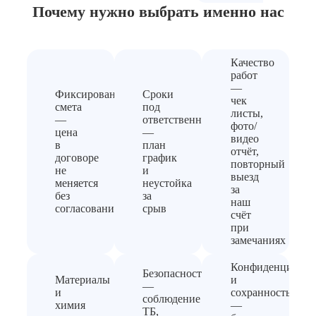
Почему нужно выбрать
именно нас
Качество
работ
—
Фиксированная
Сроки
чек
смета
под
листы,
—
ответственность
фото/
цена
—
видео
в
план
отчёт,
договоре
график
повторный
не
и
выезд
меняется
неустойка
за
без
за
наш
согласования
срыв
счёт
при
замечаниях
Конфиденциальн
Безопасность
Материалы
и
—
и
сохранность
соблюдение
химия
—
ТБ,