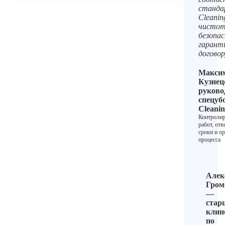
станда
Cleanin
чистот
безопас
гарант
договор
Макси
Кузнец
руково
спецуб
Cleani
Контролир
работ, отв
сроки и о
процесса
Алек
Гром
—
стар
клин
по