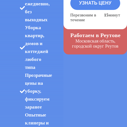
ежедневно,
без
Перезвоним в
15
минут
выходных
течение
Уборка
Работаем в Реутове
квартир,
Московская область,
домов и
городской округ Реутов
коттеджей
любого
типа
Прозрачные
цены на
уборку,
фиксируем
заранее
Опытные
клинеры и