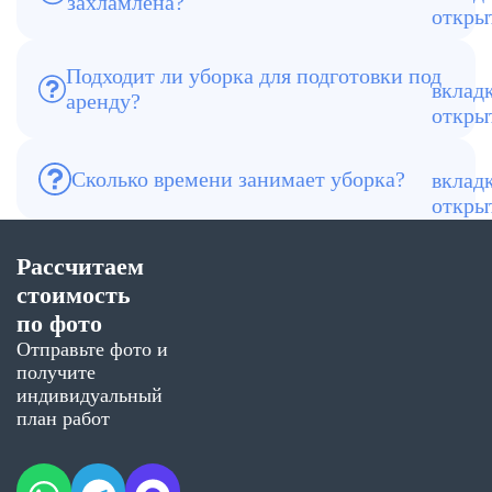
захламлена?
Мы сначала работаем с пространством,
затем приступаем к уборке
Подходит ли уборка для подготовки под
аренду?
Да, это одно из основных направлений
В среднем от 6 до 10 часов. Выезд по
Сколько времени занимает уборка?
Реутову — обычно от 1–3 часов.
Работаем ежедневно, без выходных
Рассчитаем
стоимость
по фото
Отправьте фото и
получите
индивидуальный
план работ