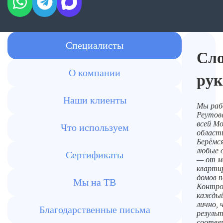
Специалисты
Сл
О компании
рук
Наши клиенты
Мы раб
Реутове
всей Мо
Что используем
област
Берёмся
любые 
Сертификаты
— от м
кварти
домов п
Мы на ТВ
Контро
каждый
лично,
Благодарственные письма
резуль
соотве