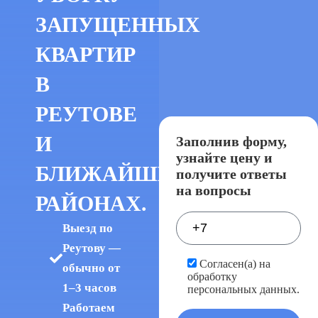
ЗАПУЩЕННЫХ
КВАРТИР
В
РЕУТОВЕ
И
Заполнив форму,
узнайте цену и
БЛИЖАЙШИХ
получите ответы
на вопросы
РАЙОНАХ.
Выезд по
Реутову —
Согласен(а) на
обычно от
обработку
1–3 часов
персональных данных.
Работаем