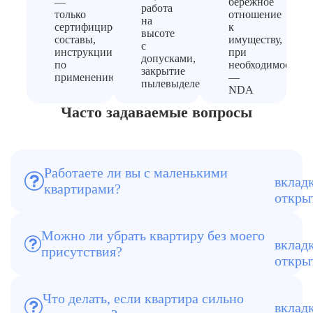
—
бережное
работа
только
отношение
на
сертифицированные
к
высоте
составы,
имуществу,
с
инструкции
при
допусками,
по
необходимости
закрытие
применению
—
пылевыделения
NDA
Часто задаваемые вопросы
Работаете ли вы с маленькими
квартирами?
Да, в Реутове это частая задача, мы
учитываем планировку и метраж
Можно ли убрать квартиру без моего
присутствия?
Да, достаточно передать ключи
Что делать, если квартира сильно