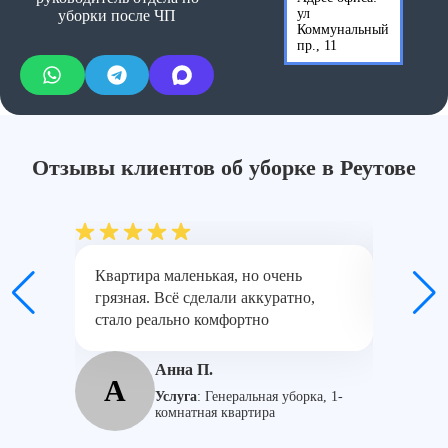
ул
уборки после ЧП
Коммунальный
пр., 11
Отзывы клиентов об уборке в Реутове
Квартира маленькая, но очень
Было мн
грязная. Всё сделали аккуратно,
Команда
стало реально комфортно
С
Анна П.
А
Услуга
:
Генеральная уборка, 1-
комнатная квартира