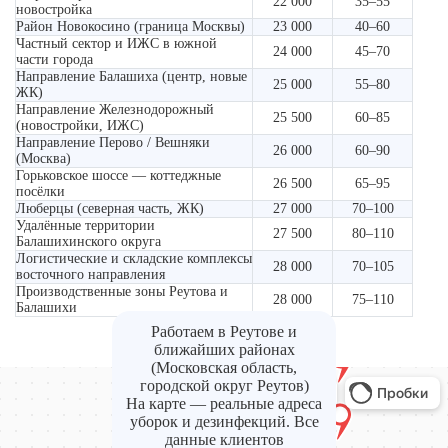
22 000
35–55
новостройка
Район Новокосино (граница Москвы)
23 000
40–60
Частный сектор и ИЖС в южной
24 000
45–70
части города
Направление Балашиха (центр, новые
25 000
55–80
ЖК)
Направление Железнодорожный
25 500
60–85
(новостройки, ИЖС)
Направление Перово / Вешняки
26 000
60–90
(Москва)
Горьковское шоссе — коттеджные
26 500
65–95
посёлки
Люберцы (северная часть, ЖК)
27 000
70–100
Удалённые территории
27 500
80–110
Балашихинского округа
Логистические и складские комплексы
28 000
70–105
восточного направления
Производственные зоны Реутова и
28 000
75–110
Балашихи
Работаем в Реутове и
ближайших районах
(Московская область,
городской округ Реутов)
На карте — реальные адреса
уборок и дезинфекций. Все
данные клиентов