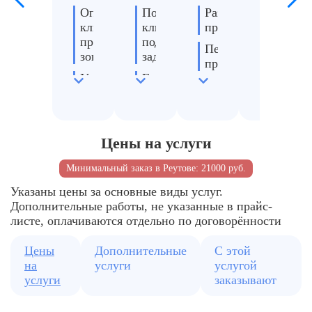
Определяем
Подбираем
Разбираем
Полы,
ключевые
клинеров
проходы
стены,
проблемные
под
двери
Перемещаем
зоны
задачу
предметы
Кухня
Учитываем
Готовим
и
Обеспечиваем
метраж
средства
санузел
доступ
и
и
ко
Удалени
планировку
оборудование
всем
пыли
Цены на услуги
Согласовываем
Согласовываем
зонам
внутри
объём
время
помеще
Минимальный заказ в Реутове: 21000 руб.
работ
выезда
Указаны цены за основные виды услуг.
Дополнительные работы, не указанные в прайс-
листе, оплачиваются отдельно по договорённости
Цены
Дополнительные
С этой
на
услуги
услугой
услуги
заказывают