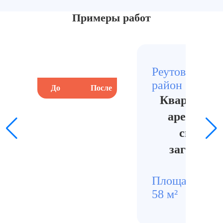
Примеры работ
Реутов, Севе
район
До
После
До
Квартира п
арендатор
сильны
загрязне
кухни
Площадь
Стои
58 м²
1160