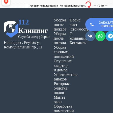
112
Уборка
Прайс
ЗАКАЗА
после
лист
ЗВОНО
Клининг
пожара
(стоимость)
Уборка
О
Служба спец уборки
после
компании
Наш адрес: Реутов ул
потопа
Контакты
Коммунальный пр., 11
Уборка
грязных
помещений
Осушение
квартир
и домов
Уничтожение
запахов
Роторная
очистка
полов
Мытье
окон
Обработка
помещений