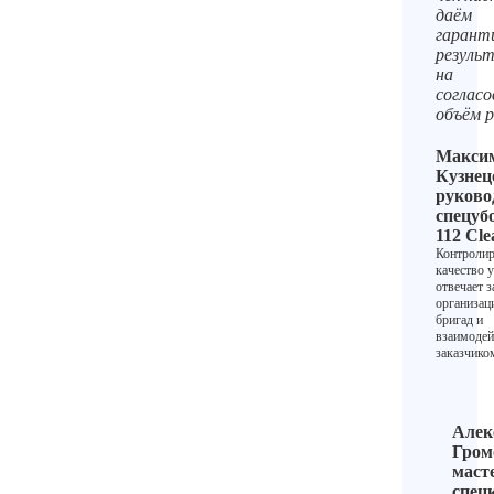
даём
гарант
резуль
на
соглас
объём 
Макси
Кузнец
руково
спецуб
112 Cle
Контролир
качество 
отвечает з
организа
бригад и
взаимодей
заказчико
Алек
Гром
маст
спец