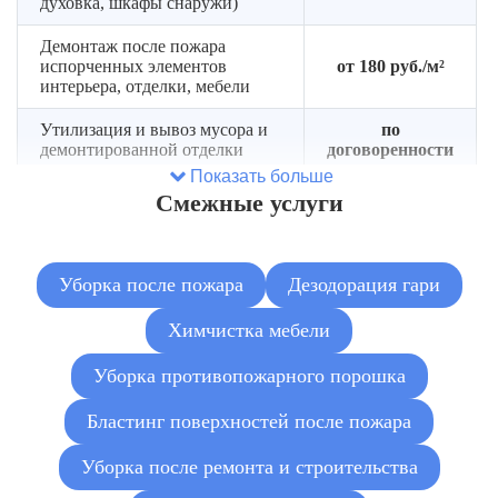
духовка, шкафы снаружи)
Демонтаж после пожара
испорченных элементов
от 180 руб./м²
интерьера, отделки, мебели
Утилизация и вывоз мусора и
по
демонтированной отделки
договоренности
Показать больше
Подача газели под вывоз
Cмежные услуги
от 6 000 руб.
мусора
Подача контейнера под вывоз
от 7 000 руб.
сгоревшего мусора
Уборка после пожара
Дезодорация гари
Очистка от сажи и копоти
Химчистка мебели
от 180 руб./м²
пострадавших поверхностей
Уборка противопожарного порошка
Мойка окон, дверей,
радиаторов, бытовой техники,
от 180 руб./шт.
Бластинг поверхностей после пожара
сантехники, светильников и
т.д.
Уборка после ремонта и строительства
Химчистка мягкой мебели
от 1 500 руб.