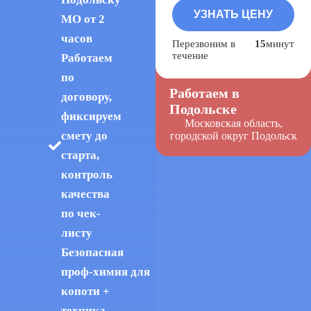
МО от 2
часов
Перезвоним в
15
минут
течение
Работаем
по
Работаем в
договору,
Подольске
фиксируем
Московская область,
смету до
городской округ Подольск
старта,
контроль
качества
по чек-
листу
Безопасная
проф-химия для
копоти +
техника