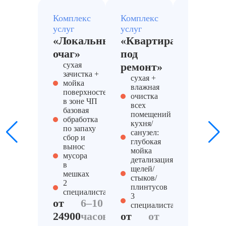
Комплекс
Комплекс
Комплекс
услуг
услуг
услуг
«Локальный
«Квартира
«Запах
очаг»
под
PRO»
сухая
ремонт»
компле
зачистка +
уборка 
сухая +
мойка
усилен
влажная
поверхностей
обработ
очистка
в зоне ЧП
воздуха
всех
базовая
(туман/
помещений
обработка
точечна
кухня/
по запаху
химчис
санузел:
сбор и
мебели 
глубокая
вынос
текстил
мойка
мусора
обработ
детализация
в
трудных
щелей/
мешках
(вентре
стыков/
2
стыки, 
плинтусов
специалиста
2-3
3
от
6–10
специал
специалиста
от
1
24900
часов
от
от
34900
д