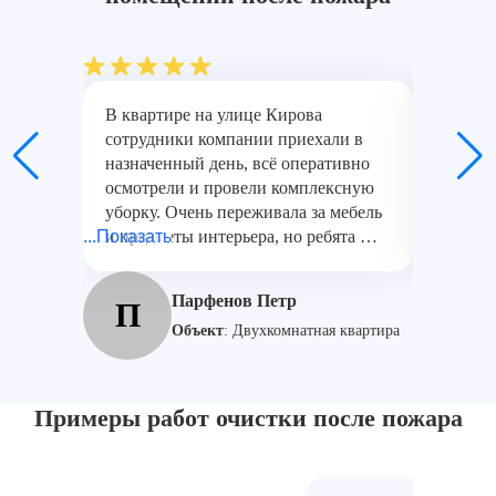
В квартире на улице Кирова
В микро
сотрудники компании приехали в
работал
назначенный день, всё оперативно
таунхау
осмотрели и провели комплексную
промыш
уборку. Очень переживала за мебель
специал
...Показать
и предметы интерьера, но ребята —
...Показат
поверхн
настоящие профессионалы. Всё
шкафах-
убрали аккуратно, результатом очень
спасибо
Парфенов Петр
П
Е
довольны, спасибо за отличный
весь пр
Объект
:
Двухкомнатная квартира
сервис.
Примеры работ очистки после пожара