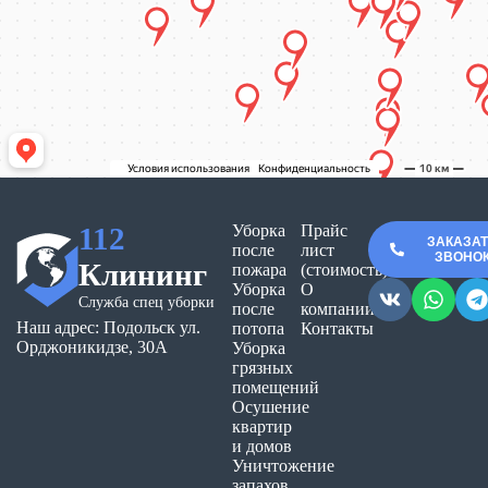
112
Уборка
Прайс
ЗАКАЗА
после
лист
ЗВОНО
Клининг
пожара
(стоимость)
Уборка
О
Служба спец уборки
после
компании
Наш адрес: Подольск ул.
потопа
Контакты
Орджоникидзе, 30А
Уборка
грязных
помещений
Осушение
квартир
и домов
Уничтожение
запахов