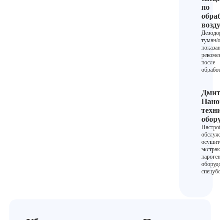
по
обра
возд
Дезодо
туман/
показа
рекоме
после
обрабо
Дмит
Пано
техн
обор
Настро
обслуж
осушит
экстрак
пароге
оборуд
спецуб