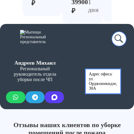
39900
1
₽
₽
дня
₽
Андреев Михаил
Региональный
руководитель отдела
Адрес офиса:
ул.
уборки после ЧП
Орджоникидзе,
30А
Отзывы наших клиентов по уборке
помещений после пожара