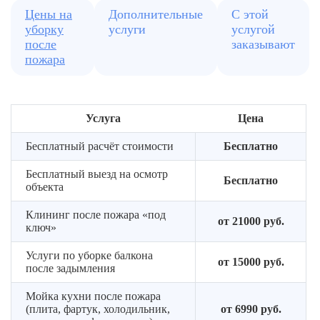
а
эффективно,
элементы
каждого
Цены на
Дополнительные
С этой
где
чтобы
в
помеще
уборку
услуги
услугой
требуется
поверхности
ванной,
—
после
заказывают
дополнительная
не
кабины,
от
пожара
помощь
пахнут
панели
детской
гарью
Составляем
до
Готовим
и
перечень
рабочег
комнаты
не
необходимых
кабинет
Услуга
Цена
к
требуют
мероприятий
глубокой
повторного
и
Бесплатный расчёт стоимости
Бесплатно
механизированной
вмешательства
фиксируем
работе
Бесплатный выезд на осмотр
условия,
—
Бесплатно
объекта
формат
пылесосим,
и
изолируем
Клининг после пожара «под
оплата
от 21000 руб.
зоны
ключ»
Услуги по уборке балкона
от 15000 руб.
после задымления
Мойка кухни после пожара
(плита, фартук, холодильник,
от 6990 руб.