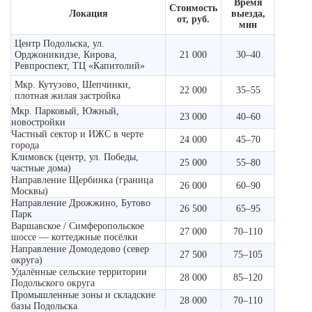
Время
Стоимость
Локация
выезда,
от, руб.
мин
Центр Подольска, ул.
Орджоникидзе, Кирова,
21 000
30–40
Ревпроспект, ТЦ «Капитолий»
Мкр. Кутузово, Шепчинки,
22 000
35–55
плотная жилая застройка
Мкр. Парковый, Южный,
23 000
40–60
новостройки
Частный сектор и ИЖС в черте
24 000
45–70
города
Климовск (центр, ул. Победы,
25 000
55–80
частные дома)
Направление Щербинка (граница
26 000
60–90
Москвы)
Направление Дрожжино, Бутово
26 500
65–95
Парк
Варшавское / Симферопольское
27 000
70–110
шоссе — коттеджные посёлки
Направление Домодедово (север
27 500
75–105
округа)
Удалённые сельские территории
28 000
85–120
Подольского округа
Промышленные зоны и складские
28 000
70–110
базы Подольска