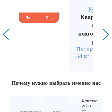
Кузнечи
Квартира п
До
После
До
пожара
подготовлен
ремонт
Площадь
Стои
54 м²
4600
Почему нужно выбрать
именно нас
Качество
работ
—