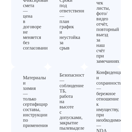
Фиксированная
Сроки
чек
смета
под
листы,
—
ответственность
фото/
цена
—
видео
в
план
отчёт,
договоре
график
повторный
не
и
выезд
меняется
неустойка
за
без
за
наш
согласования
срыв
счёт
при
замечаниях
Конфиденциальн
Безопасность
Материалы
и
—
и
сохранность
соблюдение
химия
—
ТБ,
—
бережное
работа
только
отношение
на
сертифицированные
к
высоте
составы,
имуществу,
с
инструкции
при
допусками,
по
необходимости
закрытие
применению
—
пылевыделения
NDA