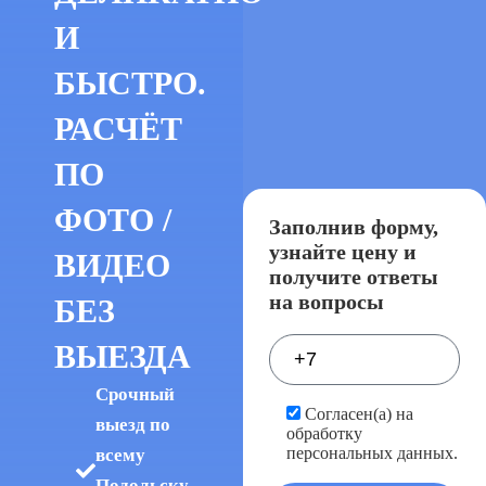
И
БЫСТРО.
РАСЧЁТ
ПО
ФОТО /
Заполнив форму,
узнайте цену и
ВИДЕО
получите ответы
на вопросы
БЕЗ
ВЫЕЗДА
Срочный
Согласен(а) на
выезд по
обработку
персональных данных.
всему
Подольску