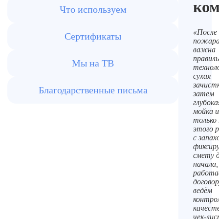
ко
Что используем
«После
Сертификаты
пожар
важна
правил
Мы на ТВ
техноло
сухая
зачистк
Благодарственные письма
затем
глубока
мойка и
только 
этого 
с запах
фиксир
смету 
начала,
работа
договор
ведём
контро
качест
чек‑лис