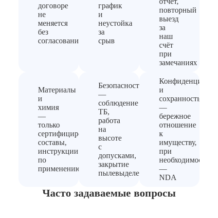
отчёт,
договоре
график
повторный
не
и
выезд
меняется
неустойка
за
без
за
наш
согласования
срыв
счёт
при
замечаниях
Конфиденциальн
Безопасность
Материалы
и
—
и
сохранность
соблюдение
химия
—
ТБ,
—
бережное
работа
только
отношение
на
сертифицированные
к
высоте
составы,
имуществу,
с
инструкции
при
допусками,
по
необходимости
закрытие
применению
—
пылевыделения
NDA
Часто задаваемые вопросы