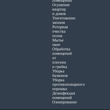
помещений
Осушение
квартир
и домов
Уничтожение
запахов
Роторная
очистка
полов
Мытье
окон
Обработка
помещений
от
плесени
и грибка
Уборка
балконов
Уборка
противопожарного
порошка
Дезинфекция
помещений
Озонирование