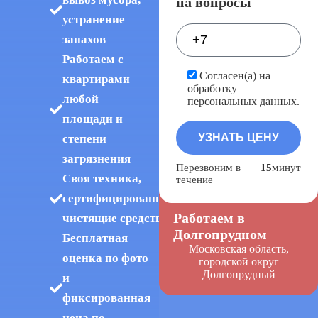
на вопросы
устранение
запахов
Работаем с
Согласен(а) на
квартирами
обработку
любой
персональных данных.
площади и
степени
загрязнения
Перезвоним в
15
минут
Своя техника,
течение
сертифицированные
Работаем в
чистящие средства
Долгопрудном
Бесплатная
Московская область,
оценка по фото
городской округ
Долгопрудный
и
фиксированная
цена по