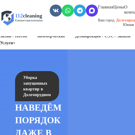
Главная
Цены
О
комп
112
cleaning
Долгопру
Ваш город:
Клининговая компания
Южная 
Пожар
Биозагрязнения
Антисанитария / Грязные помещения
Залив / Потоп
Коммерческие
Дезинфекция / СЭС / Запахи
Услуги+
Уборка
запущенных
квартир в
Долгопрудном
НАВЕДЁМ
ПОРЯДОК
ДАЖЕ В