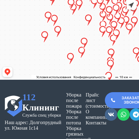
112
Уборка
Прайс
ЗАКАЗА
после
лист
ЗВОНО
Клининг
пожара
(стоимость)
Уборка
О
Служба спец уборки
после
компании
Наш адрес: Долгопрудный
потопа
Контакты
ул. Южная 1с14
Уборка
грязных