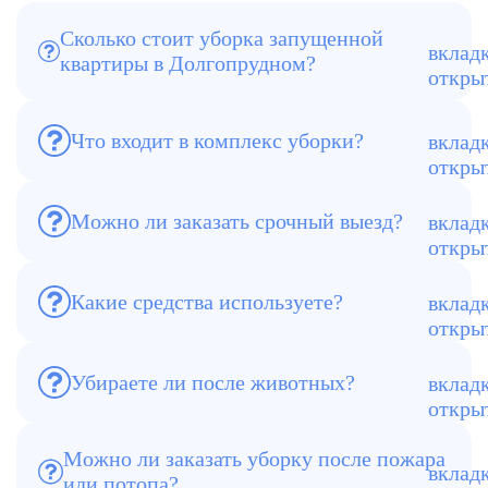
Сколько стоит уборка запущенной
квартиры в Долгопрудном?
От 4 900 ₽, цена зависит от площади и
степени загрязнения.
Что входит в комплекс уборки?
Разбор мусора, мойка поверхностей,
дезинфекция, устранение запахов.
Можно ли заказать срочный выезд?
Да, специалисты выезжают в день
обращения.
Какие средства используете?
Только сертифицированные препараты
Karcher, Bionica, Grass.
Убираете ли после животных?
Да, проводим дезинфекцию и удаление
запахов озонатором.
Можно ли заказать уборку после пожара
Да, выполняем генеральную уборку
или потопа?