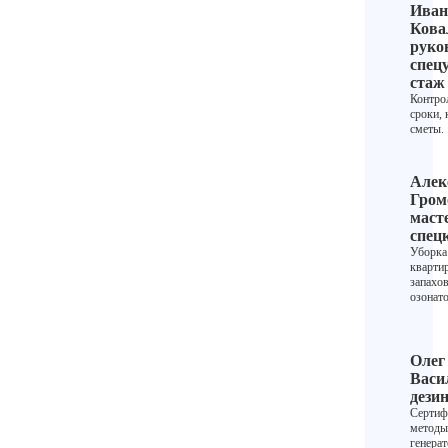
Иван
Кова
руко
спец
стаж 
Контро
сроки, 
сметы.
Алек
Гром
маст
спец
Уборка
квартир
запахов
озонат
Олег
Васи
дези
Сертиф
методы
генера