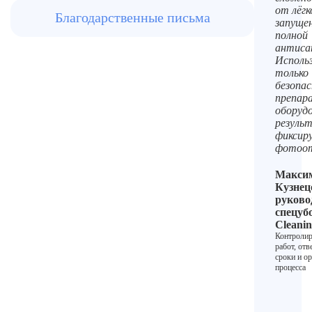
от лёгк
Благодарственные письма
запуще
полной
антиса
Исполь
только
безопа
препар
оборудо
резуль
фиксир
фотоо
Макси
Кузнец
руково
спецуб
Cleani
Контролир
работ, отв
сроки и о
процесса