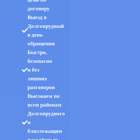
договору
Выезд в
Долгопрудный
в день
обращения
Быстро,
безопасно
и без
лишних
разговоров
Выезжаем по
всем районам
Долгопрудного
и
близлежащим
населённым