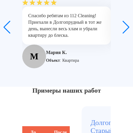
Спасибо ребятам из 112 Cleaning!
Работал
Приехали в Долгопрудный в тот же
тумана 
день, вынесли весь хлам и убрали
Пацаева
квартиру до блеска.
Отдельн
Мария К.
М
Н
Объект
:
Квартира
Примеры наших работ
Долгопрудны
Старый город
До
После
До