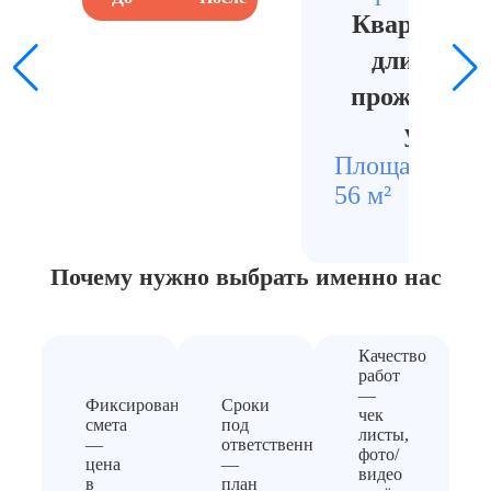
Квартира п
длительн
проживания
уборки
Площадь
Стои
56 м²
2360
Почему нужно выбрать
именно нас
Качество
работ
—
Фиксированная
Сроки
чек
смета
под
листы,
—
ответственность
фото/
цена
—
видео
в
план