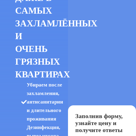
САМЫХ
ЗАХЛАМЛЁННЫХ
И
ОЧЕНЬ
ГРЯЗНЫХ
КВАРТИРАХ
Убираем после
захламления,
антисанитарии
и длительного
Заполнив форму,
проживания
узнайте цену и
Дезинфекция,
получите ответы
вывоз мусора,