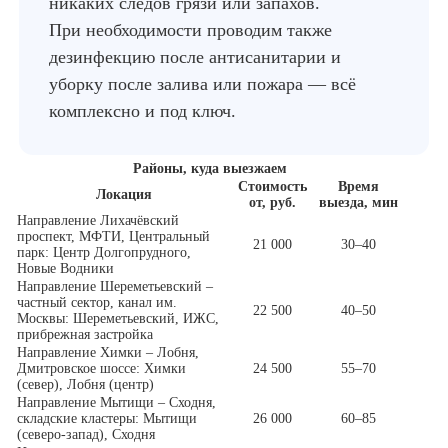
никаких следов грязи или запахов.
При необходимости проводим также
дезинфекцию после антисанитарии и
уборку после залива или пожара — всё
комплексно и под ключ.
Районы, куда выезжаем
Стоимость
Время
Локация
от, руб.
выезда, мин
Направление Лихачёвский
проспект, МФТИ, Центральный
21 000
30–40
парк: Центр Долгопрудного,
Новые Водники
Направление Шереметьевский –
частный сектор, канал им.
22 500
40–50
Москвы: Шереметьевский, ИЖС,
прибрежная застройка
Направление Химки – Лобня,
Дмитровское шоссе: Химки
24 500
55–70
(север), Лобня (центр)
Направление Мытищи – Сходня,
складские кластеры: Мытищи
26 000
60–85
(северо-запад), Сходня