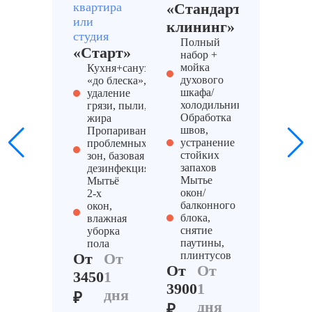
квартира
«Стандартный
PRO»
или
Глубокая очистка кухни от жира и
клининг»
от 6000
Расхла
студия
нагара
руб.
+ вывоз
Полный
«Старт»
мусора 
набор +
от 4000
ключ»
мойка
Кухня+санузел
Очистка балкона от хлама
руб.
Полная
духового
«до блеска»,
дезинф
шкафа/
удаление
(включа
Глубокая очистка пола (ламинат,
от 250
холодильника
грязи, пыли,
санузлы
линолеум, плитка)
руб./м²
Обработка
жира
контак
швов,
Пропаривание
зоны), 
устранение
проблемных
от 5500
Уборка балконов после голубей
озонир
стойких
зон, базовая
руб.
Химчис
запахов
дезинфекция
мебели 
Мытье
Мытьё
ковроли
окон/
2-х
пароген
балконного
окон,
антигря
блока,
влажная
пропит
снятие
уборка
Уборка 
паутины,
пола
поверхн
плинтусов
От
От
мытье 
От
От
3450
1
От
От
3900
1
дня
₽
4100
1
дня
₽