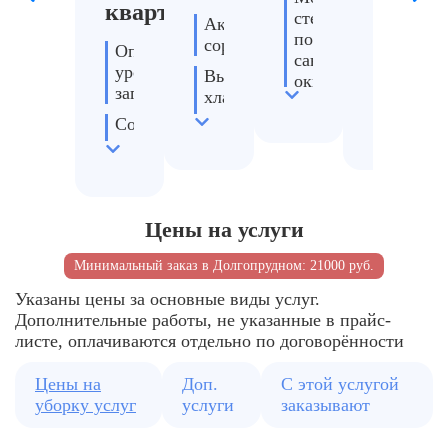
квартиры
стены,
Аккуратно
Использ
полы,
сортируем
генерат
Определяем
сантехнику,
тумана
уровень
Вывозим
окна,
и
загрязнения
хлам
мебель
озонато
и
Составляем
крупногабарит
план
работ
и
смету
Цены на услуги
Минимальный заказ в Долгопрудном: 21000 руб.
Указаны цены за основные виды услуг.
Дополнительные работы, не указанные в прайс-
листе, оплачиваются отдельно по договорённости
Цены на
Доп.
С этой услугой
уборку услуг
услуги
заказывают