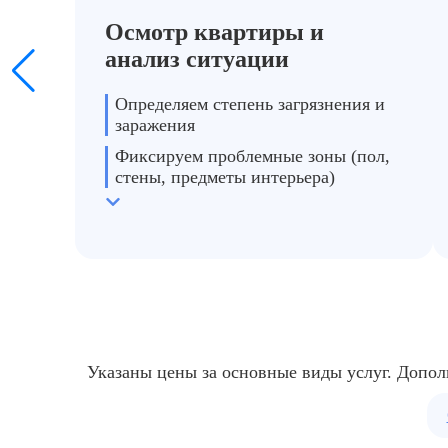
вартир после трупа перед ремонтом
Осмотр квартиры и
ем повреждённые элементы, подготавливаем основания → помеще
работам
анализ ситуации
Определяем степень загрязнения и
заражения
Фиксируем проблемные зоны (пол,
стены, предметы интерьера)
Рассчитываем стоимость и сроки
выполнения
Указаны цены за основные виды услуг. Допол