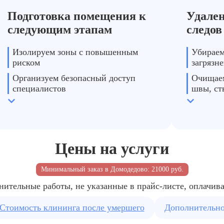
Подготовка помещения к
Удален
ние готово к строительным
После ЧП тре
следующим этапам
следов
Изолируем зоны с повышенным
Убираем
риском
загрязн
Организуем безопасный доступ
Очищаем
специалистов
швы, ст
Подготавливаем оборудование и
Работае
средства
текстил
Цены на услуги
Минимальный заказ в Домодедово: 21000 руб.
нительные работы, не указанные в прайс-листе, оплачив
Стоимость клининга после умершего
Дополнительн