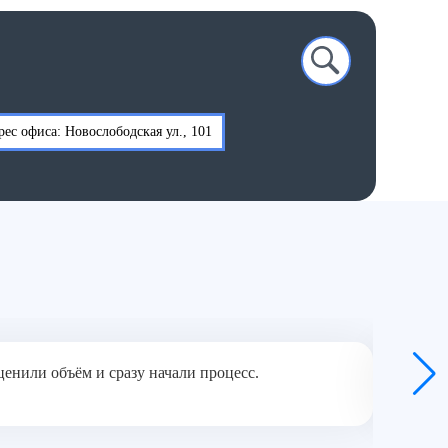
ес офиса: Новослободская ул., 101
енили объём и сразу начали процесс.
Квартир
один де