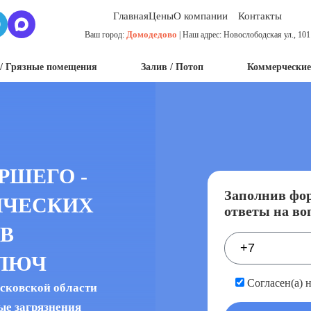
Главная
Цены
О компании
Контакты
Домодедово
Ваш город:
| Наш адрес: Новослободская ул., 101
/ Грязные помещения
Залив / Потоп
Коммерческие
РШЕГО -
Заполнив фор
ИЧЕСКИХ
ответы на во
В
КЛЮЧ
Согласен(а) 
сковской области
ые загрязнения