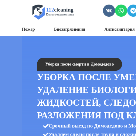
112
cleaning
Клининговая компания
Пожар
Биозагрязнения
Антисанитария 
Уборка после смерти в Домодедово
УБОРКА ПОСЛЕ УМЕ
УДАЛЕНИЕ БИОЛОГ
ЖИДКОСТЕЙ, СЛЕДО
РАЗЛОЖЕНИЯ ПОД 
Срочный выезд по Домодедово и Мо
Удаляем следы после трупа и сложн