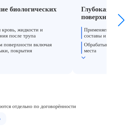
Необходимость срочно привести квартир
ие биологических
Глубокая прор
буется быстрое решение → выезд в день обращения, без выход
поверхностей
 кровь, жидкости и
Применяем профес
ения после трупа
составы и оборудо
 поверхности включая
Обрабатываем труд
ыки, покрытия
места
м с мебелью, матрасами и
Удаляем остаточные
ем
микрочастицы
аются отдельно по договорённости
о