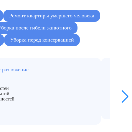
Ремонт квартиры умершего человека
Уборка после гибели животного
Уборка перед консервацией
е разложение
При силь
«Антис
Полный
стей
Демонта
ытий
Исполь
хностей
Глубока
от 2500