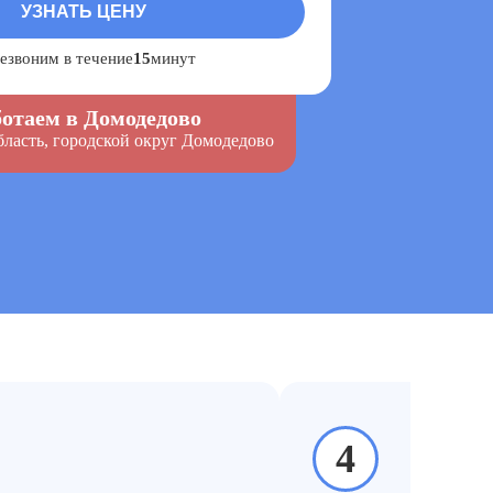
езвоним в течение
15
минут
отаем в Домодедово
бласть, городской округ Домодедово
когда:
4