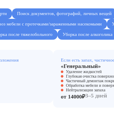
ерти
Поиск документов, фотографий, личных вещей
оз мебели с протечками/зараженными насекомыми
рка после тяжелобольного
Уборка после алкоголика
азложения
Если есть запах, частично
«Генеральный»
Удаление жидкостей
Глубокая очистка поверхно
Частичный демонтаж покр
Обработка мебели и повер
Нейтрализации запаха
3–5 дней
от 14000₽