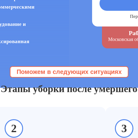
коммерческими
Пер
удование и
Раб
Московская о
ксированная
Поможем в следующих ситуациях
 умершего
инг после трупа заказывают, 
Этапы уборки после умершего
2
3