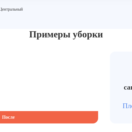
 Центральный
Примеры уборки
са
Пл
После