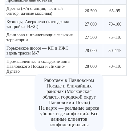
промышленные объекты)
Дрезна (ж/д станция, частный
26 500
65–95
сектор, дачные массивы)
Кузнецы, Аверкиево (коттеджная
27 000
70–100
застройка, ИЖС)
Данилово и прилегающие сельские
27 500
75–110
территории
Горьковское шоссе — КП и ИЖС
28 000
80–115
вдоль трассы М-7
Промышленные и складские зоны
Павловского Посада и Ликино-
28 000
70–110
Дулёво
Работаем в Павловском
Посаде и ближайших
районах (Московская
область, городской округ
Павловский Посад)
На карте — реальные адреса
уборок и дезинфекций. Все
данные клиентов
конфиденциальны