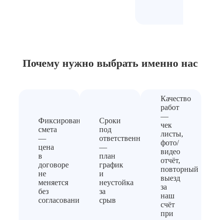
Почему нужно выбрать
именно нас
Качество
работ
—
Фиксированная
Сроки
чек
смета
под
листы,
—
ответственность
фото/
цена
—
видео
в
план
отчёт,
договоре
график
повторный
не
и
выезд
меняется
неустойка
за
без
за
наш
согласования
срыв
счёт
при