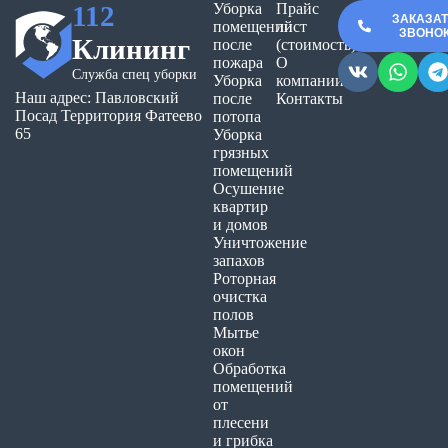
112
Уборка
Прайс
ЗАКАЗА
помещений
лист
ЗВОНО
Клининг
после
(стоимость)
пожара
О
Служба спец уборки
Уборка
компании
Наш адрес: Павловский
после
Контакты
Посад Территория Фатеево
потопа
65
Уборка
грязных
помещений
Осушение
квартир
и домов
Уничтожение
запахов
Роторная
очистка
полов
Мытье
окон
Обработка
помещений
от
плесени
и грибка