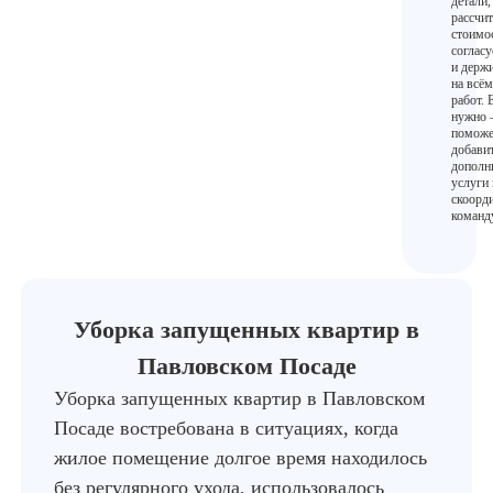
детали,
рассчи
стоимос
согласу
и держи
на всём
работ. 
нужно
поможе
добави
дополн
услуги 
скоорд
команд
Уборка запущенных квартир в
Павловском Посаде
Уборка запущенных квартир в Павловском
Посаде востребована в ситуациях, когда
жилое помещение долгое время находилось
без регулярного ухода, использовалось