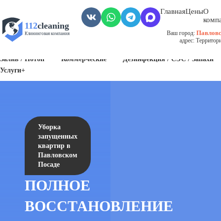
Главная
Цены
О
комп
112
cleaning
Павловс
Ваш город:
Клининговая компания
адрес: Территор
Пожар
Биозагрязнения
Антисанитария / Грязные помещения
Залив / Потоп
Коммерческие
Дезинфекция / СЭС / Запахи
Услуги+
Уборка
запущенных
квартир в
Павловском
Посаде
ПОЛНОЕ
ВОССТАНОВЛЕНИЕ