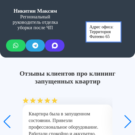
Никитин Максим
Региональный
руководитель отделка
Адрес офиса:
уборки после ЧП
Территория
Фатеево 65
Отзывы клиентов про клининг
запущенных квартир
Квартира была в запущенном
Было мн
состоянии. Привезли
разобра
профессиональное оборудование.
вычист
Работали спокойно и аккуратно,