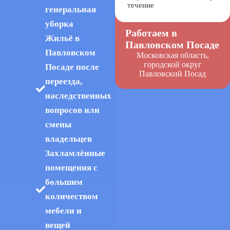
течение
генеральная
уборка
Работаем в
Жильё в
Павловском Посаде
Павловском
Московская область,
городской округ
Посаде после
Павловский Посад
переезда,
наследственных
вопросов или
смены
владельцев
Захламлённые
помещения с
большим
количеством
мебели и
вещей