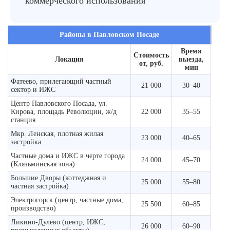
коммерческого использования
Районы в Павловском Посаде
Время
Стоимость
Локация
выезда,
от, руб.
мин
Фатеево, прилегающий частный
21 000
30–40
сектор и ИЖС
Центр Павловского Посада, ул.
Кирова, площадь Революции, ж/д
22 000
35–55
станция
Мкр. Ленская, плотная жилая
23 000
40–65
застройка
Частные дома и ИЖС в черте города
24 000
45–70
(Клязьминская зона)
Большие Дворы (коттеджная и
25 000
55–80
частная застройка)
Электрогорск (центр, частные дома,
25 500
60–85
производство)
Ликино-Дулёво (центр, ИЖС,
26 000
60–90