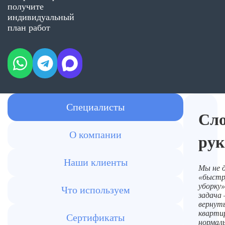
получите
индивидуальный
план работ
Специалисты
Сл
О компании
рук
Наши клиенты
Мы не 
«быст
уборку
Что используем
задача
вернут
кварти
Сертификаты
нормал