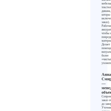
мебель
текстил
дивана,
шторы 
включе
заказ).
Работа
аккурат
чтобы 
повред
матери
Делает
помеще
визуал
более
«чисты
ухоже
Анна
Смир
—
мене
объе
Сопров
заказ о
до зав
Уточня