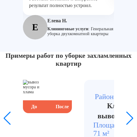
результат полностью устроил.
А
Елена Н.
Е
Клининговые услуги
:
Генеральная
уборка двухкомнатной квартиры
Примеры работ по уборке захламленных
квартир
Район ж/д ст
Клининг
До
После
До
вывозом му
Площадь
Стои
71 м²
1420