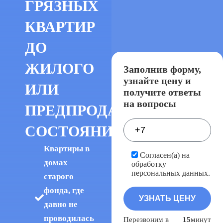
ГРЯЗНЫХ
КВАРТИР
ДО
ЖИЛОГО
Заполнив форму,
узнайте цену и
ИЛИ
получите ответы
на вопросы
ПРЕДПРОДАЖНОГО
СОСТОЯНИЯ
Квартиры в
Согласен(а) на
домах
обработку
персональных данных.
старого
фонда, где
давно не
проводилась
Перезвоним в
15
минут