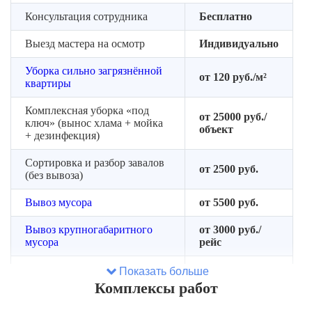
Консультация сотрудника
Бесплатно
Выезд мастера на осмотр
Индивидуально
Уборка сильно загрязнённой
от 120 руб./м²
квартиры
Комплексная уборка «под
от 25000 руб./
ключ» (вынос хлама + мойка
объект
+ дезинфекция)
Сортировка и разбор завалов
от 2500 руб.
(без вывоза)
Вывоз мусора
от 5500 руб.
Вывоз крупногабаритного
от 3000 руб./
мусора
рейс
Демонтаж мебели и старых
Показать больше
от 180 руб./м²
покрытий
Комплексы работ
Устранение неприятных
от 1500 руб./