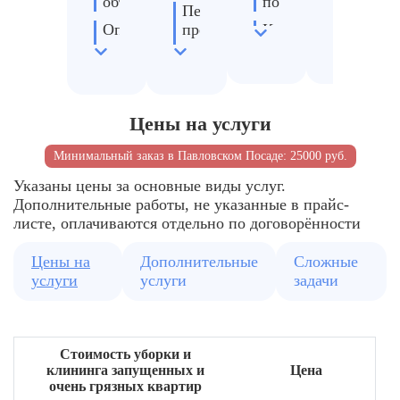
объекта
поверхности
Перемещаем
Подокон
Определяем
предметы
Кухня
углы,
приоритетные
при
и
стыки
зоны
необходимости
санитарные
Труднод
зоны
Согласовываем
Подготавливаем
участки
технологии
зоны
Удаление
Цены на услуги
перечень
для
пыли
и
уборки
внутри
Минимальный заказ в Павловском Посаде: 25000 руб.
удобное
помещений
Указаны цены за основные виды услуг.
время
Дополнительные работы, не указанные в прайс-
уборки
листе, оплачиваются отдельно по договорённости
Формируем
команду
Цены на
Дополнительные
Сложные
клинеров
услуги
услуги
задачи
для
выезда
Подбираем
Стоимость уборки и
средства
клининга запущенных и
Цена
и
очень грязных квартир
оборудование