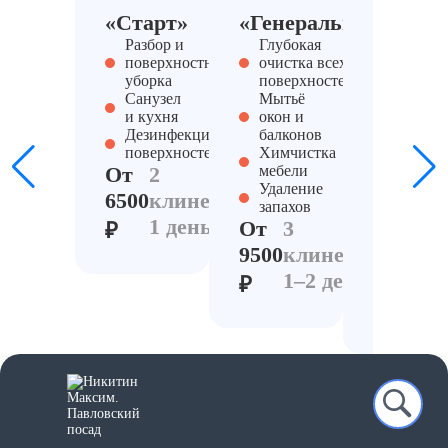
«Старт»
«Генеральный»
«Антис
Разбор и
Глубокая
PRO»
поверхностная
очистка всех
Разбор,
уборка
поверхностей
утилиз
Санузел
Мытьё
мусора
и кухня
окон и
Дезинс
Дезинфекция
балконов
и
поверхностей
Химчистка
озонир
От
2
мебели
Обрабо
Удаление
6500
клинера,
тумано
запахов
Контро
1 день
От
3
₽
запахов
9500
клинера,
От
3
1–2 день
12500
к
₽
2
₽