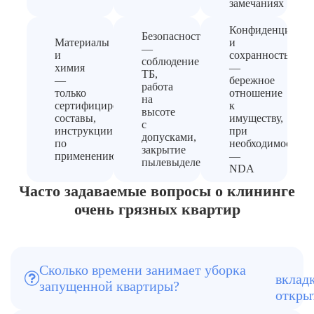
замечаниях
Конфиденциальн
Безопасность
Материалы
и
—
и
сохранность
соблюдение
химия
—
ТБ,
—
бережное
работа
только
отношение
на
сертифицированные
к
высоте
составы,
имуществу,
с
инструкции
при
допусками,
по
необходимости
закрытие
применению
—
пылевыделения
NDA
Часто задаваемые вопросы о клининге
очень грязных квартир
Сколько времени занимает уборка
В среднем от 6 до 12 часов, в
запущенной квартиры?
зависимости от состояния и площади
жилья