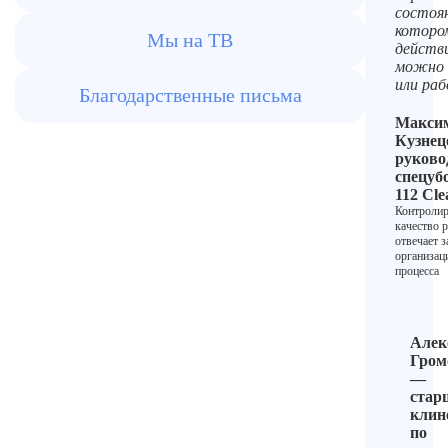
состоян
которо
Мы на ТВ
действ
можно
или ра
Благодарственные письма
Макси
Кузнец
руково
спецуб
112 Cle
Контролир
качество р
отвечает з
организа
процесса
Алек
Гром
—
стар
клин
по