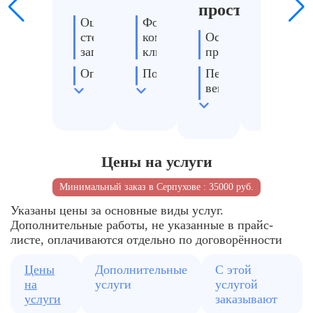
пространство
Оцениваем
Формируем
Полы,
степень
команду
Освобождаем
стены,
загрязнений
клинеров
проходы
двери
Определяем
Подбираем
Перемещаем
Кухня
проблемные
средства
вещи
и
зоны
и
при
санитар
оборудование
необходимости
зоны
Согласовываем
объём
Согласовываем
Подготавливаем
Удалени
работ
удобное
зоны
пыли
Цены на услуги
время
к
внутри
уборке
помеще
Минимальный заказ в Серпухове : 35000 руб.
Указаны цены за основные виды услуг.
Дополнительные работы, не указанные в прайс-
листе, оплачиваются отдельно по договорённости
Цены
Дополнительные
С этой
на
услуги
услугой
услуги
заказывают