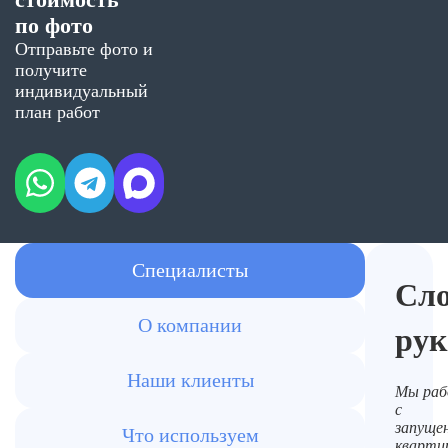
по фото
Отправьте фото и
получите
индивидуальный
план работ
Специалисты
Сл
О компании
рук
Наши клиенты
Мы раб
с
запуще
Что используем
кварти