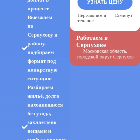
процессе
Перезвоним в
15
минут
Выезжаем
течение
по
Серпухову и
Работаем в
району,
Серпухове
Московская область,
подбираем
городской округ Серпухов
формат под
конкретную
ситуацию
Разбираем
жильё, долго
находившиеся
без ухода,
захламлено
вещами и
требует полного