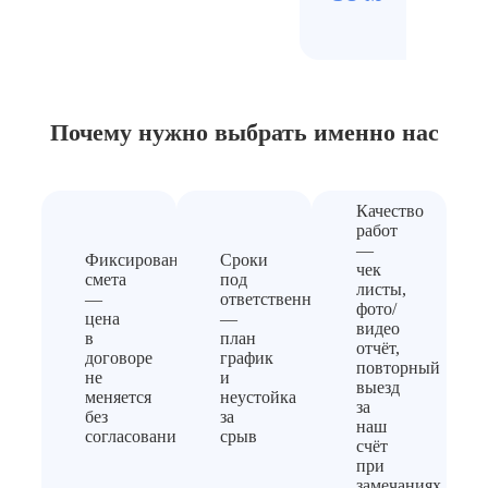
Почему нужно выбрать
именно нас
Качество
работ
—
Фиксированная
Сроки
чек
смета
под
листы,
—
ответственность
фото/
цена
—
видео
в
план
отчёт,
договоре
график
повторный
не
и
выезд
меняется
неустойка
за
без
за
наш
согласования
срыв
счёт
при
замечаниях