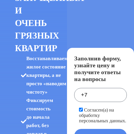
И
ОЧЕНЬ
ГРЯЗНЫХ
КВАРТИР
Заполнив форму,
Восстанавливаем
узнайте цену и
жилое состояние
получите ответы
квартиры, а не
на вопросы
просто «наводим
чистоту»
Фиксируем
стоимость
Согласен(а) на
обработку
до начала
персональных данных.
работ, без
доплат в