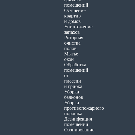
помещений
Осушение
квартир
и домов
Уничтожение
запахов
Роторная
очистка
полов
Мытье
окон
Обработка
помещений
от
плесени
и грибка
Уборка
балконов
Уборка
противопожарного
порошка
Дезинфекция
помещений
Озонирование