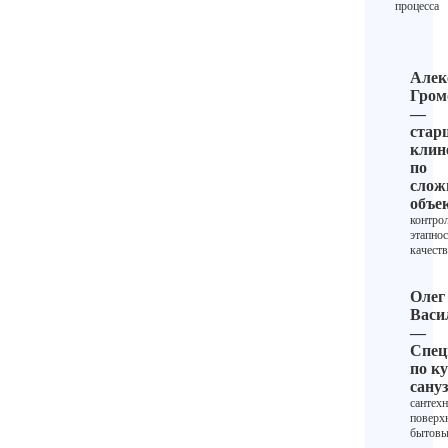
процесса
Алек
Гром
—
стар
клин
по
сло
объе
контро
этапнос
качест
Олег
Васи
—
Спец
по ку
сану
сантехн
поверх
бытовы