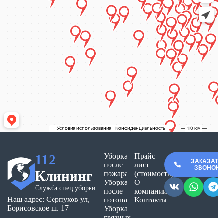
112
Уборка
Прайс
ЗАКАЗА
после
лист
ЗВОНО
Клининг
пожара
(стоимость)
Уборка
О
Служба спец уборки
после
компании
Наш адрес: Серпухов ул,
потопа
Контакты
Борисовское ш. 17
Уборка
грязных