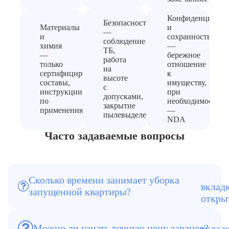
Конфиденциальн
Безопасность
Материалы
и
—
и
сохранность
соблюдение
химия
—
ТБ,
—
бережное
работа
только
отношение
на
сертифицированные
к
высоте
составы,
имуществу,
с
инструкции
при
допусками,
по
необходимости
закрытие
применению
—
пылевыделения
NDA
Часто задаваемые вопросы
Сколько времени занимает уборка
В среднем от 6 до 12 часов, в
запущенной квартиры?
зависимости от площади и степени
загрязнений
Можно ли узнать точную цену заранее?