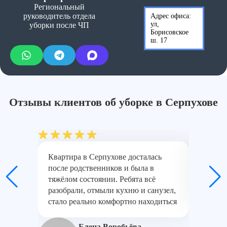
Региональный
руб.
руководитель отдела
Адрес офиса:
ул,
уборки после ЧП
Борисовское
ш. 17
Отзывы клиентов об уборке в Серпухове
Квартира в Серпухове досталась
Было мн
после родственников и была в
Понрави
тяжёлом состоянии. Ребята всё
объясни
разобрали, отмыли кухню и санузел,
потом п
стало реально комфортно находиться
А
Елена Воробьёва