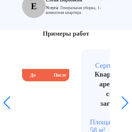
Е
Услуга
:
Генеральная уборка, 1-
комнатная квартира
Примеры работ
Серпухов, ц
Квартира п
До
После
До
арендатор
сильны
загрязне
кухни
Площадь
Стои
58 м²
1160