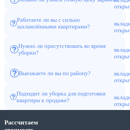
Да, менеджер рассчитывает и фиксирует
стоимость до начала работ
Работаете ли вы с сильно
Да, это одно из наших основных
захламлёнными квартирами?
направлений. Убираем очень грязные и
захламлённые квартиры, где обычный
клининг не помогает
Нужно ли присутствовать во время
уборки?
Нет, можно передать ключи и принять
результат после
Выезжаете ли вы по району?
Да, работаем по всему Серпухову и
Серпуховскому району
Подходит ли уборка для подготовки
Да, клининг часто заказывают именно
квартиры к продаже?
перед продажей или сдачей. Работаем с
жильём после арендаторов, простоя,
переезда, наследственных ситуаций
Рассчитаем
стоимость