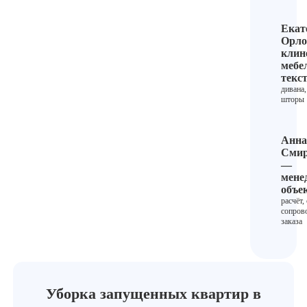
Екат
Орло
клин
мебе
текс
дивана,
шторы
Анна
Смир
—
мене
объе
расчёт,
сопров
заказа
Уборка запущенных квартир в