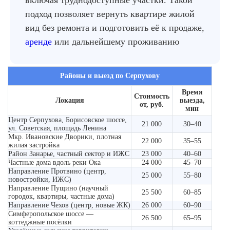
включая труднодоступные участки. Такой
подход позволяет вернуть квартире жилой
вид без ремонта и подготовить её к продаже,
аренде
или дальнейшему проживанию
Районы и выезд по Серпухову
Время
Стоимость
Локация
выезда,
от, руб.
мин
Центр Серпухова, Борисовское шоссе,
21 000
30–40
ул. Советская, площадь Ленина
Мкр. Ивановские Дворики, плотная
22 000
35–55
жилая застройка
Район Занарье, частный сектор и ИЖС
23 000
40–60
Частные дома вдоль реки Ока
24 000
45–70
Направление Протвино (центр,
25 000
55–80
новостройки, ИЖС)
Направление Пущино (научный
25 500
60–85
городок, квартиры, частные дома)
Направление Чехов (центр, новые ЖК)
26 000
60–90
Симферопольское шоссе —
26 500
65–95
коттеджные посёлки