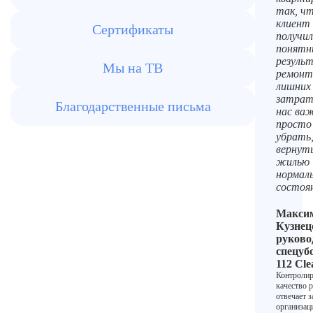
так, ч
клиент
Сертификаты
получил
понятн
резуль
Мы на ТВ
ремонт
лишних
затрат
Благодарственные письма
нас ва
просто
убрать,
вернут
жилью
нормал
состоя
Макси
Кузнец
руково
спецуб
112 Cle
Контролир
качество р
отвечает з
организа