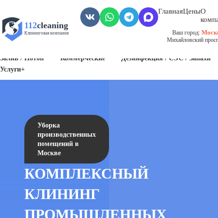
Главная
Цены
О
комп
112
cleaning
Моск
Ваш город:
Клининговая компания
Михайловский проспе
Пожар
Биозагрязнения
Антисанитария / Грязные помещения
Залив / Потоп
Коммерческие
Дезинфекция / СЭС / Запахи
Услуги+
Уборка
производственных
помещений в
Москве
КОМПЛЕКСНЫЙ
КЛИНИНГ
ПРОМЫШЛЕННЫХ