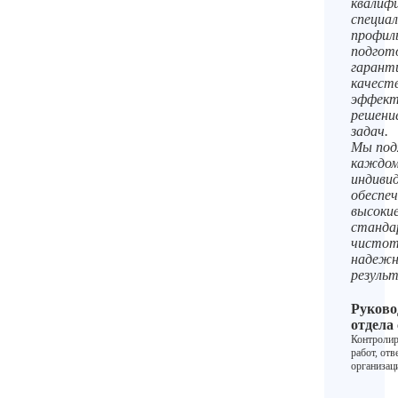
квалиф
специал
профил
подгот
гарант
качеств
эффект
решени
задач.
Мы под
каждом
индивид
обеспеч
высоки
станд
чистот
надеж
резуль
Руково
отдела
Контролир
работ, отв
организац