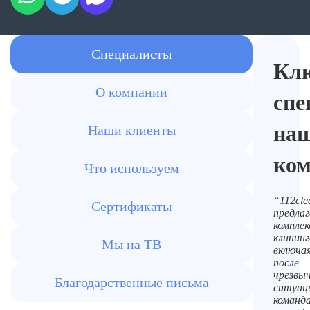
Специалисты
Кл
О компании
спе
на
Наши клиенты
ко
Что используем
“112cle
Сертификаты
предла
компле
клининг
Мы на ТВ
включая
после
чрезвы
Благодарственные письма
ситуац
команд