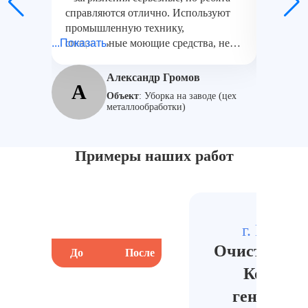
справляются отлично. Используют
вымыли 
промышленную технику,
санузлы
...Показать
специальные моющие средства, не
...Показат
проверк
мешают рабочему процессу.
Спасибо
Работаем с ними уже год – всё
Александр Громов
А
М
устраивает!
Объект
:
Уборка на заводе (цех
металлообработки)
Примеры наших работ
г. Мыти
Очистка в о
До
После
До
Комплек
генераль