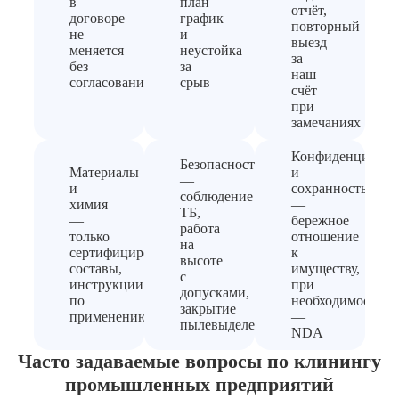
в
план
отчёт,
договоре
график
повторный
не
и
выезд
меняется
неустойка
за
без
за
наш
согласования
срыв
счёт
при
замечаниях
Конфиденциальн
Безопасность
Материалы
и
—
и
сохранность
соблюдение
химия
—
ТБ,
—
бережное
работа
только
отношение
на
сертифицированные
к
высоте
составы,
имуществу,
с
инструкции
при
допусками,
по
необходимости
закрытие
применению
—
пылевыделения
NDA
Часто задаваемые вопросы по клинингу
промышленных предприятий
В зависимости от специфики