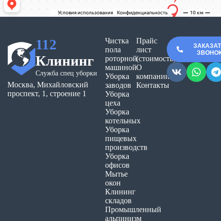
112
Чистка
Прайс
ЗАКАЗА
пола
лист
ЗВОНО
Клининг
роторной
(стоимость)
машиной
О
Служба спец уборки
Уборка
компании
Москва, Михайловский
заводов
Контакты
проспект, 1, строение 1
Уборка
цеха
Уборка
котельных
Уборка
пищевых
производств
Уборка
офисов
Мытье
окон
Клининг
складов
Промышленный
альпинизм