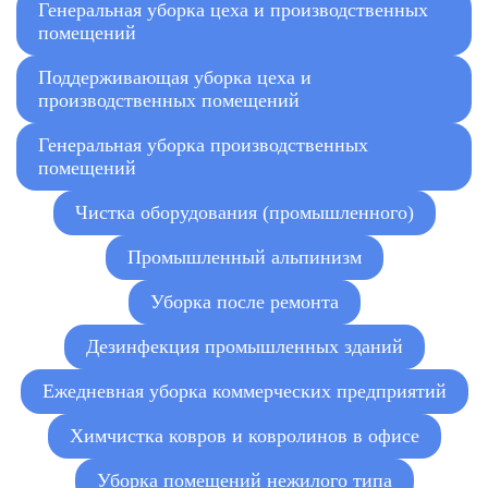
3700
Уборка складских помещений
Генеральная уборка цеха и производственных
₽
помещений
от
Поддерживающая уборка цеха и
Очистка вентиляционных шахт и систем
2300
производственных помещений
кондиционирования
₽
Генеральная уборка производственных
от
помещений
Удаление стойких промышленных запахов
3800
озонированием
₽
Чистка оборудования (промышленного)
от
Промышленный альпинизм
2500
Полировка полов и защитное покрытие
₽
Уборка после ремонта
Дезинфекция промышленных зданий
Ежедневная уборка коммерческих предприятий
Химчистка ковров и ковролинов в офисе
Уборка помещений нежилого типа