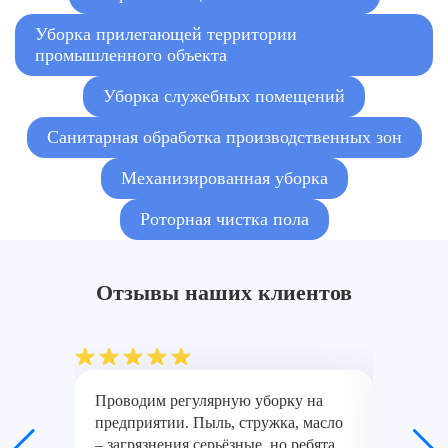
Уборка прилегающей территории
промышленного объекта
Уборка служебных помещений
Санитарная обработка производственных зон
Механизированная уборка
Роторная чистка пола
Отзывы наших клиентов
Проводим регулярную уборку на
Нужно 
предприятии. Пыль, стружка, масло
уборку 
– загрязнения серьёзные, но ребята
Специал