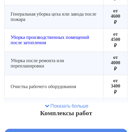
линий
Очистка
от
Генеральная уборка цеха или завода после
вентиляции:
4600
пожара
вентиляционных
₽
решеток
от
и
Уборка производственных помещений
4500
воздуховодов
после затопления
₽
от
Уборка после ремонта или
4000
перепланировки
₽
от
3400
Очистка рабочего оборудования
₽
от
Показать больше
Роторная чистка полов
от въевшихся
2900
Комплексы работ
пятен и налета
₽
от