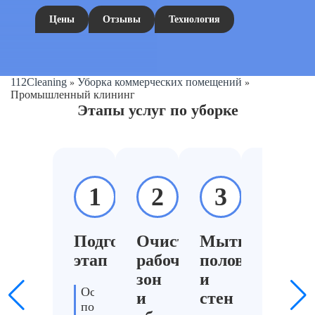
Цены
Отзывы
Технология
112Cleaning
Уборка коммерческих помещений
»
»
Промышленный клининг
Этапы услуг по уборке
1
2
3
4
Подготовительный
Очистка
Мытье
Дезин
этап
рабочих
полов
и
зон
и
санит
Осмотр
и
стен
обрабо
помещения