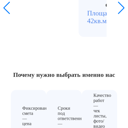
оборки
Площадь
Стои
42кв.м.
3500
Почему нужно выбрать
именно нас
Качество
работ
—
Фиксированная
Сроки
чек
смета
под
листы,
—
ответственность
фото/
цена
—
видео