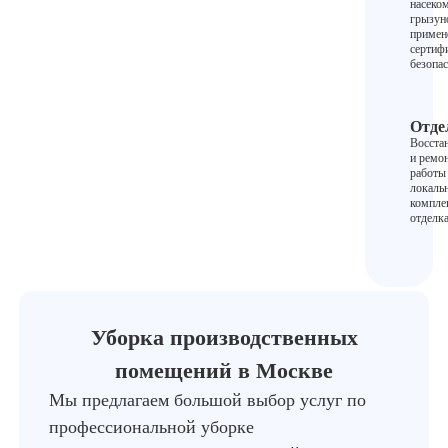
насеко
грызун
примен
сертиф
безопас
Отде
Восста
и ремо
работы
локаль
компле
отделка
Уборка производственных
помещений в Москве
Мы предлагаем большой выбор услуг по
профессиональной уборке