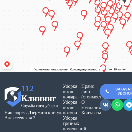
112
Уборка
Прайс
ЗАКАЗА
после
лист
ЗВОНО
Клининг
пожара
(стоимость)
Уборка
О
Служба спец уборки
после
компании
Наш адрес: Дзержинский ул.
потопа
Контакты
Алексеевская 2
Уборка
грязных
помещений