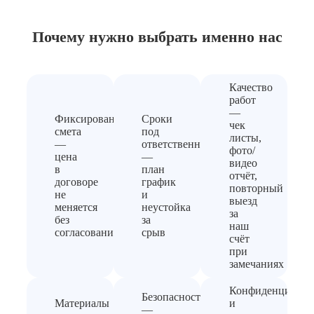
Почему нужно выбрать
именно нас
Качество
работ
—
Фиксированная
Сроки
чек
смета
под
листы,
—
ответственность
фото/
цена
—
видео
в
план
отчёт,
договоре
график
повторный
не
и
выезд
меняется
неустойка
за
без
за
наш
согласования
срыв
счёт
при
замечаниях
Конфиденциальн
Безопасность
Материалы
и
—