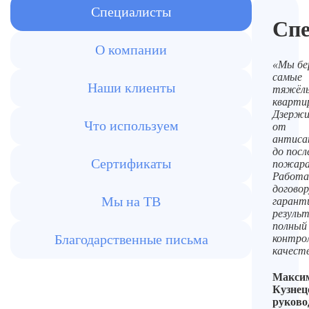
Специалисты
Сп
О компании
«Мы бе
самые
Наши клиенты
тяжёл
кварти
Дзержи
Что используем
от
антиса
до пос
Сертификаты
пожара
Работа
договор
Мы на ТВ
гарант
резуль
полный
Благодарственные письма
контро
качест
Макси
Кузнец
руково