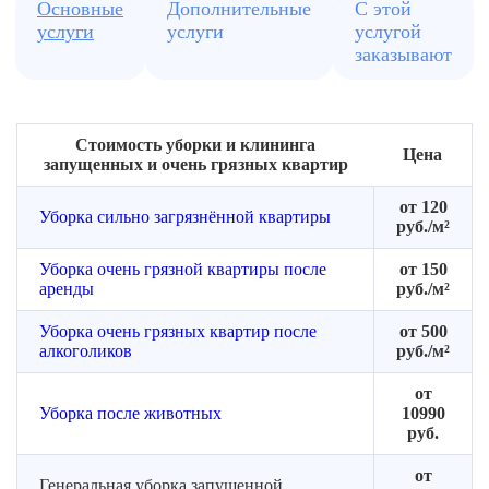
очистке.
полки,
Основные
Дополнительные
С этой
Утилизируем
кухонные
услуги
услуги
услугой
хлам
поверхности.
заказывают
согласно
Чистка
нормам.
плитки,
раковины,
Стоимость уборки и клининга
сантехники.
Цена
запущенных и очень грязных квартир
Используем
профессиональные
от 120
Уборка сильно загрязнённой квартиры
средства
руб./м²
Pro-
Уборка очень грязной квартиры после
от 150
Brite
аренды
руб./м²
Уборка очень грязных квартир после
от 500
алкоголиков
руб./м²
от
Уборка после животных
10990
руб.
от
Генеральная уборка запущенной