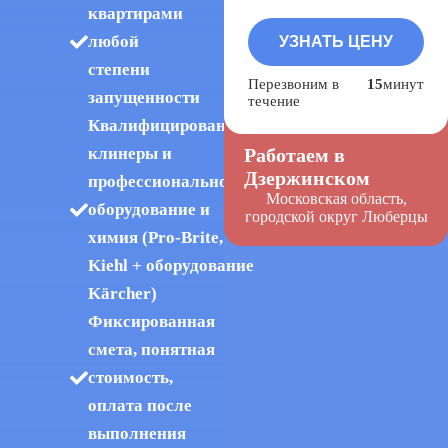
квартирами
любой
степени
Перезвоним в
15
минут
запущенности
течение
Квалифицированные
Работаем в
клинеры и
Дзержинском
профессиональное
Московская область,
оборудование и
городской округ Люберцы
химия (Pro-Brite,
Kiehl + оборудование
Kärcher)
Фиксированная
смета, понятная
стоимость,
оплата после
выполнения