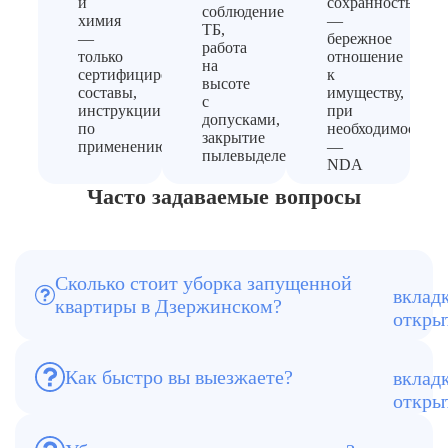
и
сохранность
соблюдение
химия
—
ТБ,
—
бережное
работа
только
отношение
на
сертифицированные
к
высоте
составы,
имуществу,
с
инструкции
при
допусками,
по
необходимости
закрытие
применению
—
пылевыделения
NDA
Часто задаваемые вопросы
Сколько стоит уборка запущенной
квартиры в Дзержинском?
От 190 ₽/м². Итоговая цена зависит от
площади и сложности.
Как быстро вы выезжаете?
Обычно в течение 1,5–2 часов после
заявки.