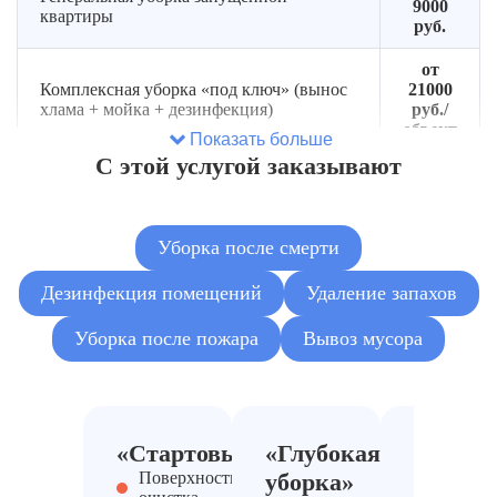
9000
квартиры
руб.
от
Комплексная уборка «под ключ» (вынос
21000
хлама + мойка + дезинфекция)
руб./
объект
Показать больше
С этой услугой заказывают
от
Сортировка и разбор завалов (без
2500
вывоза)
руб.
Уборка после смерти
от
Вывоз мусора из захламлённой квартиры
5500
Дезинфекция помещений
Удаление запахов
руб.
Уборка после пожара
Вывоз мусора
от
3000
Вывоз крупногабаритного мусора
руб./
рейс
от 180
«Стартовый»
«Глубокая
«Антис
Демонтаж мебели и старых покрытий
руб./м²
Поверхностная
уборка»
MAX»