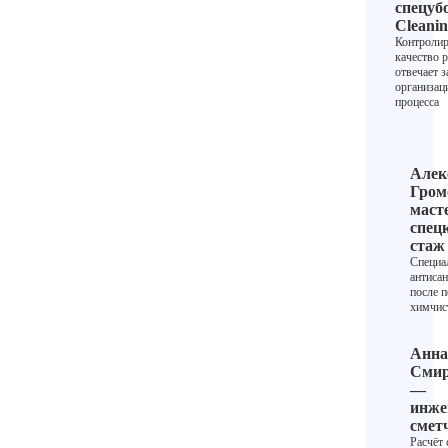
спецуб
Cleani
Контролир
качество р
отвечает з
организа
процесса
Алек
Гром
маст
спец
стаж 
Специа
антисан
после п
химчис
Анна
Смир
—
инже
смет
Расчёт 