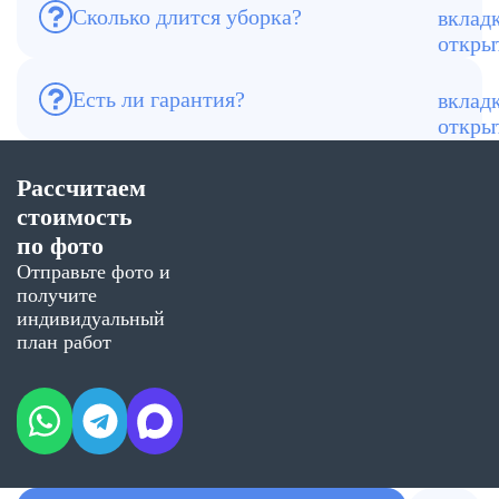
Сколько длится уборка?
От 6 до 12 часов. Тяжёлые случаи — до
суток.
Есть ли гарантия?
Да. В случае возврата запаха —
повторная обработка бесплатно.
Рассчитаем
стоимость
по фото
Отправьте фото и
получите
индивидуальный
план работ