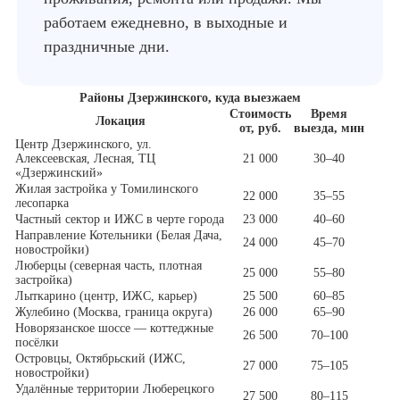
работаем ежедневно, в выходные и
праздничные дни.
Районы Дзержинского, куда выезжаем
Стоимость
Время
Локация
от, руб.
выезда, мин
Центр Дзержинского, ул.
Алексеевская, Лесная, ТЦ
21 000
30–40
«Дзержинский»
Жилая застройка у Томилинского
22 000
35–55
лесопарка
Частный сектор и ИЖС в черте города
23 000
40–60
Направление Котельники (Белая Дача,
24 000
45–70
новостройки)
Люберцы (северная часть, плотная
25 000
55–80
застройка)
Лыткарино (центр, ИЖС, карьер)
25 500
60–85
Жулебино (Москва, граница округа)
26 000
65–90
Новорязанское шоссе — коттеджные
26 500
70–100
посёлки
Островцы, Октябрьский (ИЖС,
27 000
75–105
новостройки)
Удалённые территории Люберецкого
27 500
80–115