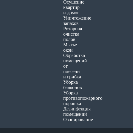
Осушение
квартир
и домов
Уничтожение
запахов
Роторная
очистка
полов
Мытье
окон
Обработка
помещений
от
плесени
и грибка
Уборка
балконов
Уборка
противопожарного
порошка
Дезинфекция
помещений
Озонирование