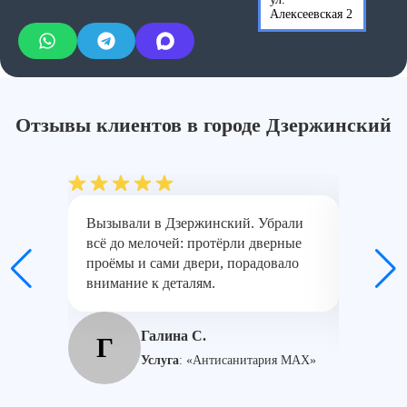
линолеум, плитка)
руб./м²
Алексеевская 2
от
Уборка балконов после голубей
5500
руб.
Отзывы клиентов в городе Дзержинский
Вызывали в Дзержинский. Убрали
Мастера
всё до мелочей: протёрли дверные
методи
проёмы и сами двери, порадовало
печи вс
внимание к деталям.
Заказыв
город Д
Галина С.
Г
А
Услуга
:
«Антисанитария MAX»