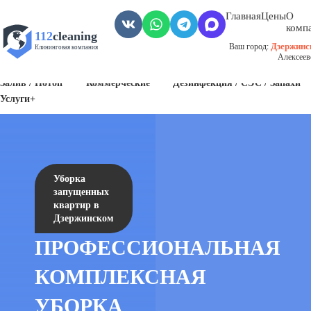
Главная
Цены
О
комп
112
cleaning
Дзержинс
Ваш город:
Клининговая компания
Алексеев
Пожар
Биозагрязнения
Антисанитария / Грязные помещения
Залив / Потоп
Коммерческие
Дезинфекция / СЭС / Запахи
Услуги+
Уборка
запущенных
квартир в
Дзержинском
ПРОФЕССИОНАЛЬНАЯ
КОМПЛЕКСНАЯ
УБОРКА