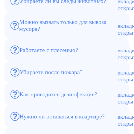
Убираете ли вы следы животных?
Да. Устраняем запахи, пятна, шерсть,
проводим дезинфекцию.
Можно вызвать только для вывоза
мусора?
Да. Разбор завалов — отдельная услуга.
Работаете с плесенью?
Да, проводим удаление + обработку
антисептиками.
Убираете после пожара?
Да, удаляем копоть и запахи гари.
Как проводится дезинфекция?
Холодный туман + озонирование +
антисептики.
Нужно ли оставаться в квартире?
Нет. Можно передать ключи.