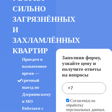
СИЛЬНО
ЗАГРЯЗНЁННЫХ
И
ЗАХЛАМЛЁННЫХ
КВАРТИР
Заполнив форму,
Приедем в
узнайте цену и
назначенное
получите ответы
время —
на вопросы
срочный
выезд по
Дзержинскому
Согласен(а) на
и МО
обработку
Работаем с
персональных данных.