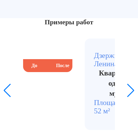
Примеры работ
Дзержинский,
Ленина
До
После
До
Квартира п
одиноко
мужчин
Площадь
Стои
52 м²
2900