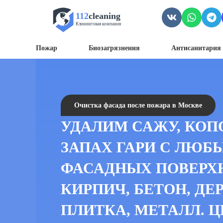
112
cleaning
Клининговая компания
Пожар
Биозагрязнения
Антисанитария 
Очистка фасада после пожара в Москве
УДАЛИМ САЖУ, КОП
ЗАПАХ ГАРИ С ЛЮБ
ФАСАДНЫХ ПОВЕРХ
КИРПИЧ, БЕТОН, ДЕ
ПЛИТКА, МЕТАЛЛ. ЦЕ