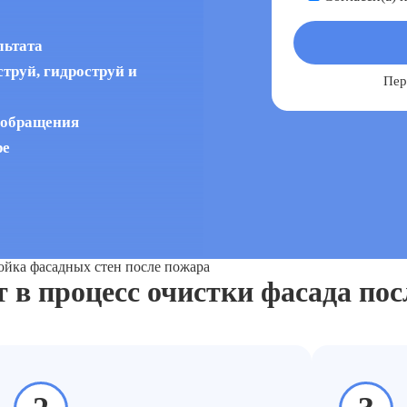
льтата
труй, гидроструй и
Пер
 обращения
ре
йка фасадных стен после пожара
т в процесс очистки фасада пос