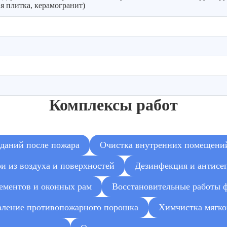
я плитка, керамогранит)
Комплексы работ
зданий после пожара
Очистка внутренних помещений
ри из воздуха и поверхностей
Дезинфекция и антисеп
ементов и оконных рам
Восстановительные работы 
аление противопожарного порошка
Химчистка мягко