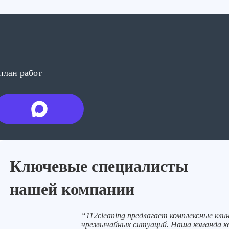
ейтрализаторы.
план работ
Ключевые специалисты
нашей компании
“112cleaning предлагает комплексные клин
чрезвычайных ситуаций. Наша команда к