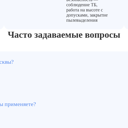
соблюдение ТБ,
работа на высоте с
допусками, закрытие
пылевыделения
Часто задаваемые вопросы
осквы?
тно. Дальше — по договорённости.
литка.
ашины • механические, электромеханические инструменты
вы применяете?
ягкий бластинг • Sponge бластинг • пескоструйная очист