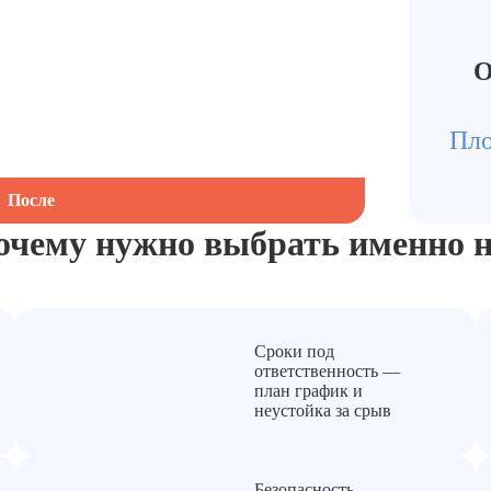
О
Пло
После
очему нужно выбрать
именно н
Сроки под
ответственность —
план график и
неустойка за срыв
Безопасность —