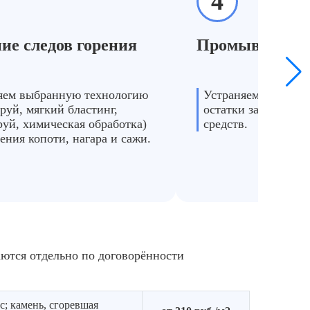
4
ие следов горения
Промывка и д
яем выбранную технологию
Устраняем запах га
труй, мягкий бластинг,
остатки загрязнен
руй, химическая обработка)
средств.
ления копоти, нагара и сажи.
аются отдельно по договорённости
с; камень, сгоревшая