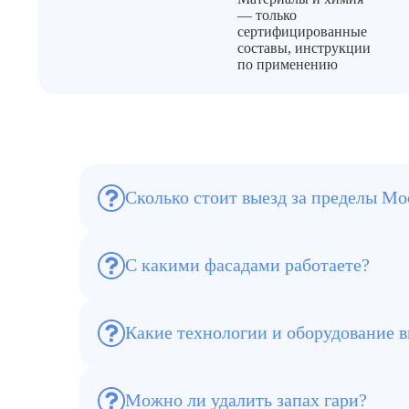
— только
сертифицированные
составы, инструкции
по применению
Сколько стоит выезд за пределы М
По Москве и до 10 км за МКАД — беспла
С какими фасадами работаете?
Кирпич, бетон, дерево, камень, металл, п
Оборудование и инвентарь: • роторные м
Какие технологии и оборудование 
• профессиональная химия Технологии: • м
и ноу хау
Можно ли удалить запах гари?