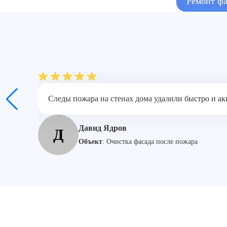
Ремонт фа
Следы пожара на стенах дома удалили быстро и ак
Давид Ядров
Д
Объект
:
Очистка фасада после пожара