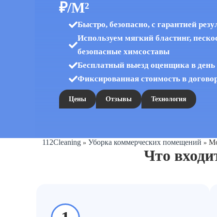
₽/М²
Быстро, безопасно, с гарантией резу
Используем мягкий бластинг, пескос
безопасные химсоставы
Бесплатный выезд оценщика в день
Фиксированная стоимость в догово
Цены
Отзывы
Технология
112Cleaning
Уборка коммерческих помещений
Мо
»
»
Что входи