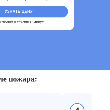
езвоним в течение
15
минут
ле пожара: