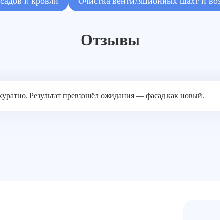
садов и кровли
Очистка вентиляционных шахт и во
Отзывы
куратно. Результат превзошёл ожидания — фасад как новый.