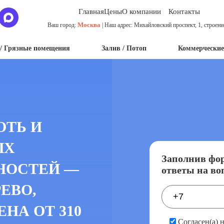
Главная
Цены
О компании
Контакты
Москва
Ваш город:
| Наш адрес: Михайловский проспект, 1, строени
/ Грязные помещения
Залив / Потоп
Коммерческие
ОТЬ И
ЫХ
Заполнив фор
НОСТЕЙ —
ответы на во
РЕВО,
НА ОТ 310
Согласен(а) 