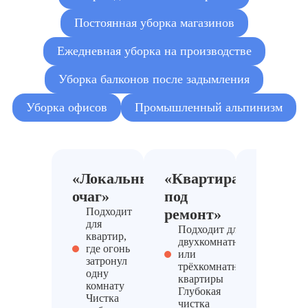
Постоянная уборка магазинов
Ежедневная уборка на производстве
Уборка балконов после задымления
Уборка офисов
Промышленный альпинизм
«Локальный
«Квартира
«Антис
очаг»
под
PRO»
Подходит
ремонт»
Если
для
загрязн
Подходит для
квартир,
сильное
двухкомнатной
где огонь
требует
или
затронул
помощь
трёхкомнатной
одну
профес
квартиры
комнату
Мойка
Глубокая
Чистка
трудно
чистка