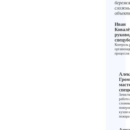
беремся
сложн
объект
Иван
Ковалё
руково
спецуб
Контроль 
организац
процессов
Алек
Гром
маст
спец
Зачистк
работа 
сложн
поверх
кухни и
пожара
Анна