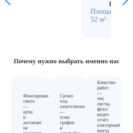
ремонт
Площадь
Стои
52 м²
4500
Почему нужно выбрать
именно нас
Качество
работ
—
Фиксированная
Сроки
чек
смета
под
листы,
—
ответственность
фото/
цена
—
видео
в
план
отчёт,
договоре
график
повторный
не
и
выезд