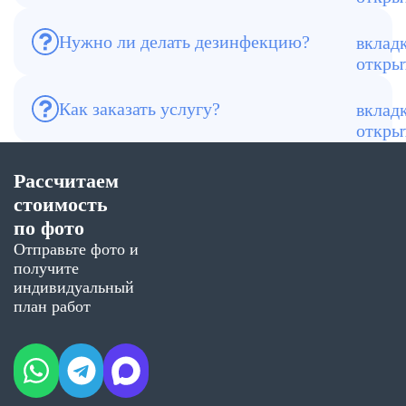
Нужно ли делать дезинфекцию?
Да, после пожара это обязательно.
Как заказать услугу?
Оставьте заявку — менеджер свяжется с
вами.
Рассчитаем
стоимость
по фото
Отправьте фото и
получите
индивидуальный
план работ