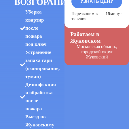
ВОЗГОРАНИЯ
Уборка
Перезвоним в
15
минут
течение
квартир
после
Работаем в
пожара
Жуковском
под ключ
Московская область,
городской округ
Устранение
Жуковский
запаха гари
(озонирование,
туман)
Дезинфекция
и обработка
после
пожара
Выезд по
Жуковскому