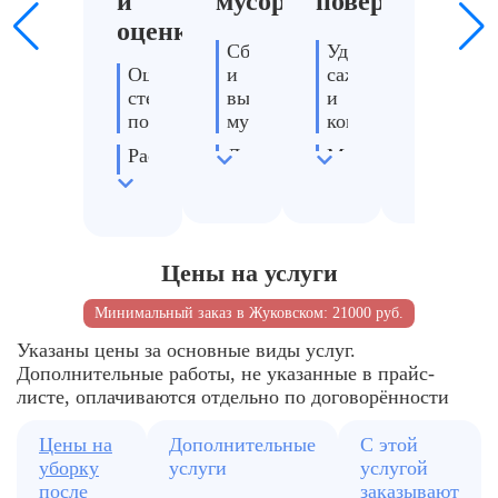
и
мусора
поверхностей
мебел
оценка
Сбор
Удаление
Обработ
Оценка
и
сажи
мягкой
степени
вынос
и
мебели
повреждений
мусора
копоти
Удалени
Расчет
Демонтаж
Моющие
запаха
стоимости
поврежденных
средства
гари
элементов
и
Подбор
Восстан
химия
оборудования
Подготовка
текстил
помещения
Очистка
Цены на услуги
стен,
потолка,
Минимальный заказ в Жуковском: 21000 руб.
пола
Указаны цены за основные виды услуг.
Дополнительные работы, не указанные в прайс-
листе, оплачиваются отдельно по договорённости
Цены на
Дополнительные
С этой
уборку
услуги
услугой
после
заказывают