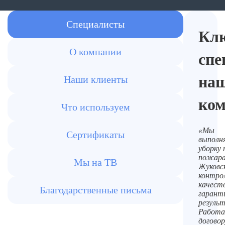
Специалисты
Кл
О компании
спе
на
Наши клиенты
ко
Что используем
«Мы
Сертификаты
выполн
уборку 
пожара
Мы на ТВ
Жуковс
контро
качест
Благодарственные письма
гарант
резуль
Работа
договор