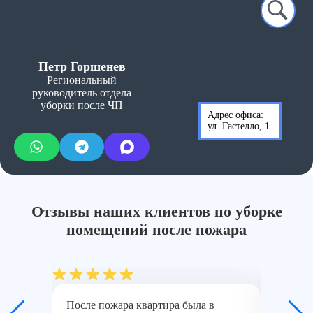
Петр Горшенев
Региональный
руководитель отдела
уборки после ЧП
Адрес офиса:
ул. Гастелло, 1
Отзывы наших клиентов по уборке
помещений после пожара
После пожара квартира была в
Удалили