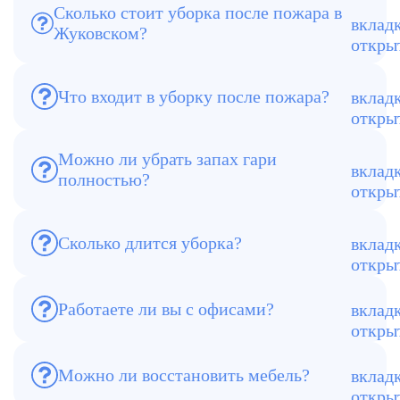
Сколько стоит уборка после пожара в
Жуковском?
Цена зависит от площади и степени
повреждений.
Что входит в уборку после пожара?
Очистка, дезинфекция, удаление запаха,
вывоз мусора.
Можно ли убрать запах гари
полностью?
Да, используем озонирование и
специальные средства.
Сколько длится уборка?
От нескольких часов до 2–3 дней.
Работаете ли вы с офисами?
Да, выполняем клининг офисов и
коммерческих помещений.
Можно ли восстановить мебель?
В большинстве случаев — да, с
помощью химчистки.