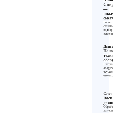
Смир
—
инже
смет
Расчет
стоимо
подбор
решени
Дмит
Пано
техн
обор
Настро
оборуд
осушит
озонат
Олег
Васи
дези
Обрабо
помеще