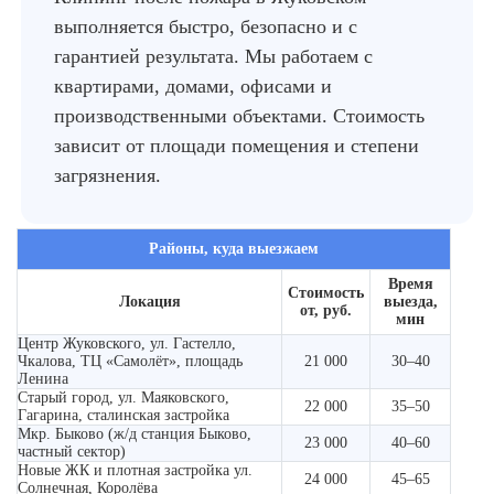
выполняется быстро, безопасно и с
гарантией результата. Мы работаем с
квартирами, домами, офисами и
производственными объектами. Стоимость
зависит от площади помещения и степени
загрязнения.
Районы, куда выезжаем
Время
Стоимость
Локация
выезда,
от, руб.
мин
Центр Жуковского, ул. Гастелло,
Чкалова, ТЦ «Самолёт», площадь
21 000
30–40
Ленина
Старый город, ул. Маяковского,
22 000
35–50
Гагарина, сталинская застройка
Мкр. Быково (ж/д станция Быково,
23 000
40–60
частный сектор)
Новые ЖК и плотная застройка ул.
24 000
45–65
Солнечная, Королёва