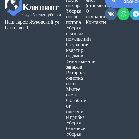
ЗВОНО
Клининг
пожара
(стоимость)
Уборка
О
Служба спец уборки
после
компании
Наш адрес: Жуковский ул.
потопа
Контакты
Гастелло, 1
Уборка
грязных
помещений
Осушение
квартир
и домов
Уничтожение
запахов
Роторная
очистка
полов
Мытье
окон
Обработка
от
плесени
и грибка
Уборка
балконов
Уборка