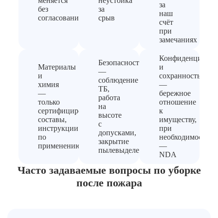
меняется
неустойка
за
без
за
наш
согласования
срыв
счёт
при
замечаниях
Конфиденциальн
Безопасность
Материалы
и
—
и
сохранность
соблюдение
химия
—
ТБ,
—
бережное
работа
только
отношение
на
сертифицированные
к
высоте
составы,
имуществу,
с
инструкции
при
допусками,
по
необходимости
закрытие
применению
—
пылевыделения
NDA
Часто задаваемые вопросы по уборке
после пожара