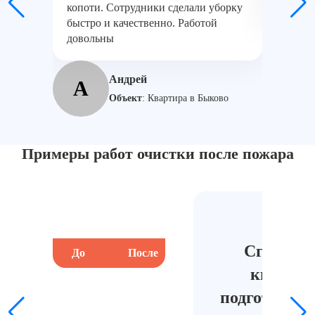
копоти. Сотрудники сделали уборку
Результ
быстро и качественно. Работой
довольны
М
Андрей
А
Объект
:
Квартира в Быково
Примеры работ очистки после пожара
Центр
Сгоревш
До
После
До
квартир
подготовлен