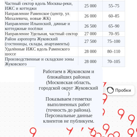
Частный сектор вдоль Москвы-реки,
25 000
55–75
ИЖС и коттеджи
Направление Раменское (центр, ул.
26 000
60–85
Михалевича, новые ЖК)
Направление Ильинский, дачные и
26 500
65–90
коттеджные посёлки
Направление Удельная, частный сектор
27 000
70–95
Район аэропорта Жуковский
27 500
75–100
(гостиницы, склады, апартаменты)
Удалённые ИЖС вдоль Раменского
28 000
80–110
шоссе
Производственные и складские зоны
28 000
70–105
Жуковского
Работаем в Жуковском и
ближайших районах
(Московская область,
городской округ Жуковский
)
Показываем геометки
выполненных работ
(точность до района).
Персональные данные
клиентов не публикуем.