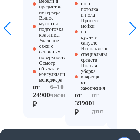
мебели и
мест
стен,
предметов
Химчис
потолка
интерьера
мебели 
и пола
Вынос
текстил
Процесс
мусора и
(дивано
мойки
подготовка
штор,
на
квартиры
одежды
кухне и
Удаление
ковров)
санузле
сажи с
Удален
Использование
основных
загрязн
специальных
поверхностей
трудно
средств
Осмотр
зон
Полная
объекта и
Компле
уборка
консультация
клинин
квартиры
менеджера
услуг д
от
от
6–10
восстан
закопчения
жилья
24900
часов
от
от
от
1
39900
1
₽
34900
д
дня
₽
₽