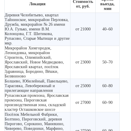
Стоимость
Локация
выезда,
от, руб.
мин
Деревня Челобитьево, квартал
Тайнинское, микрорайон Перловка,
Дружба, микрорайон № 26 имени
Ю.А. Гулько, имени В.М.
от 21000
40–60
Колонцова, Г.Т. Шитикова,
Рупасово, Старые Мытищи и другие
мкр.
Микрорайон Химгородок,
Леонидовка, микрорайон
Строитель, Олимпийский,
Ярославский, Новое Медведково,
от 23000
50–70
Ярославский квартал, посёлок
Здравница, Бородино, Вёшки,
Беляниново
Болшево, Юбилейный, Павельцево,
Тарасовка, Левобережный и
от 25000
60–80
прилегающие направления
Рупасовская промзона, Ярославская
промзона, Пироговская
от 27000
60–90
производственная зона, складской
кластер Осташковское шоссе
Посёлок Мебельной Фабрики,
Болтино, Пироговский, деревня
Пирогово, Сорокино, Манюхино,
Чиверево, Поведники, Марфино,
от 27500
60–90