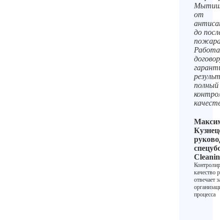
Мытищ
от
антиса
до пос
пожара
Работа
договор
гарант
резуль
полный
контро
качест
Макси
Кузнец
руково
спецуб
Cleani
Контролир
качество р
отвечает з
организа
процесса