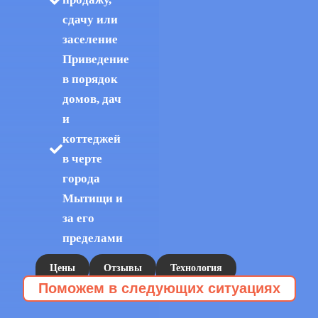
сдачу или
заселение
Приведение
в порядок
домов, дач
и
коттеджей
в черте
города
Мытищи и
за его
пределами
Цены
Отзывы
Технология
Поможем в следующих ситуациях
112Cleaning
Эту услугу заказывают, когда:
Уборка запущенных квартир
Расхламление
»
»