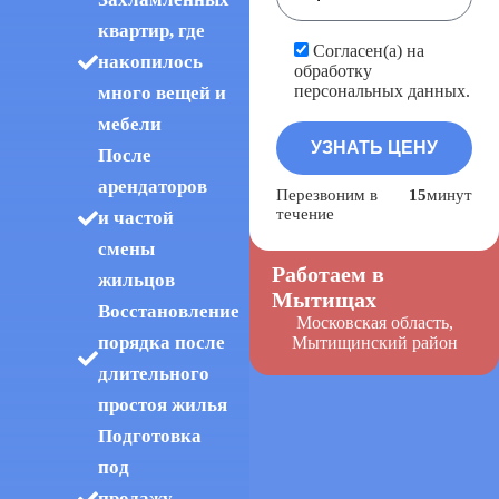
квартир, где
Согласен(а) на
накопилось
обработку
персональных данных.
много вещей и
мебели
После
арендаторов
Перезвоним в
15
минут
течение
и частой
смены
Работаем в
жильцов
Мытищах
Восстановление
Московская область,
порядка после
Мытищинский район
длительного
простоя жилья
Подготовка
под
продажу,