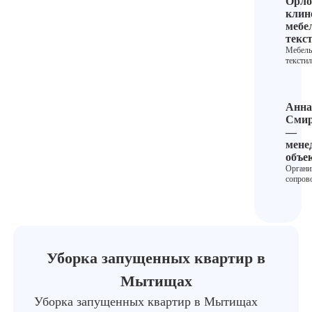
Орло
клин
мебе
текс
Мебель
текстил
Анна
Смир
—
мене
объе
Органи
сопров
Уборка запущенных квартир в
Мытищах
Уборка запущенных квартир в Мытищах