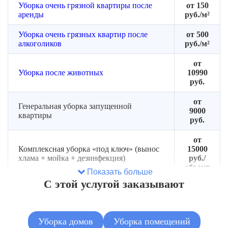
Уборка очень грязной квартиры после
от 150
аренды
руб./м²
Уборка очень грязных квартир после
от 500
алкоголиков
руб./м²
от
Уборка после животных
10990
руб.
от
Генеральная уборка запущенной
9000
квартиры
руб.
от
Комплексная уборка «под ключ» (вынос
15000
хлама + мойка + дезинфекция)
руб./
объект
Показать больше
С этой услугой заказывают
от
Сортировка и разбор завалов (без
2500
вывоза)
руб.
Уборка домов
Уборка помещений
от