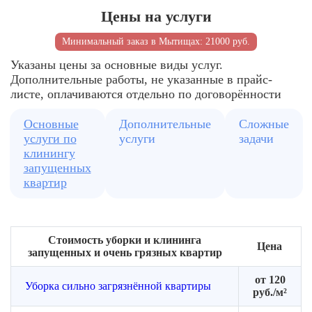
объекта
Кухня
Цены на услуги
Согласуется
Вывоз
и
Подбирает
удобное
мусора
санитар
Минимальный заказ в Мытищах: 21000 руб.
оптимальный
время
при
зоны
формат
необходимости
Указаны цены за основные виды услуг.
работ
Удалени
Дополнительные работы, не указанные в прайс-
пыли
листе, оплачиваются отдельно по договорённости
и
загрязн
Основные
Дополнительные
Сложные
внутри
услуги по
услуги
задачи
помеще
клинингу
запущенных
квартир
Стоимость уборки и клининга
Цена
запущенных и очень грязных квартир
от 120
Уборка сильно загрязнённой квартиры
руб./м²