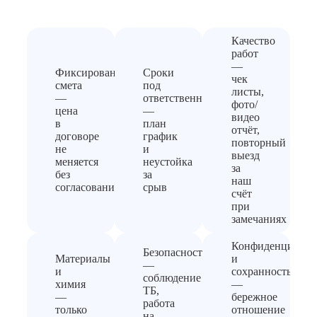
Качество
работ
—
Фиксированная
Сроки
чек
смета
под
листы,
—
ответственность
фото/
цена
—
видео
в
план
отчёт,
договоре
график
повторный
не
и
выезд
меняется
неустойка
за
без
за
наш
согласования
срыв
счёт
при
замечаниях
Конфиденциальн
Безопасность
Материалы
и
—
и
сохранность
соблюдение
химия
—
ТБ,
—
бережное
работа
только
отношение
на