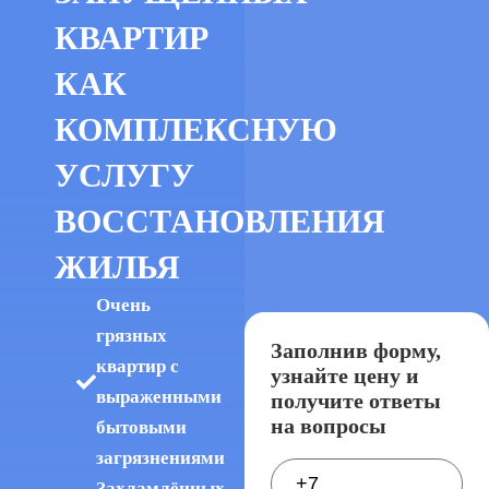
КВАРТИР
КАК
КОМПЛЕКСНУЮ
УСЛУГУ
ВОССТАНОВЛЕНИЯ
ЖИЛЬЯ
Очень
грязных
Заполнив форму,
квартир с
узнайте цену и
выраженными
получите ответы
на вопросы
бытовыми
загрязнениями
Захламлённых