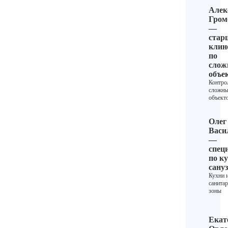
Алек
Гром
—
стар
клин
по
сло
объе
Контро
сложн
объект
Олег
Васи
—
спец
по ку
сану
Кухни 
санита
зоны
Екат