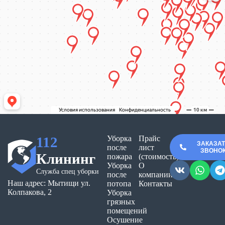
112
Уборка
Прайс
ЗАКАЗА
после
лист
ЗВОНО
Клининг
пожара
(стоимость)
Уборка
О
Служба спец уборки
после
компании
Наш адрес: Мытищи ул.
потопа
Контакты
Колпакова, 2
Уборка
грязных
помещений
Осушение