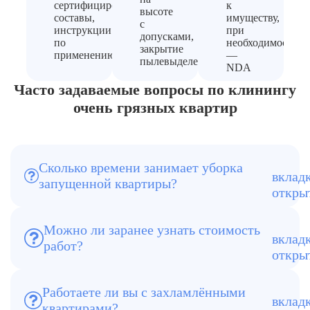
сертифицированные
к
высоте
составы,
имуществу,
с
инструкции
при
допусками,
по
необходимости
закрытие
применению
—
пылевыделения
NDA
Часто задаваемые вопросы по клинингу
очень грязных квартир
Сколько времени занимает уборка
Сколько времени занимает уборка
запущенной квартиры?
запущенной квартиры? Обычно от 6 до
12 часов, в зависимости от площади и
степени загрязнений.
Можно ли заранее узнать стоимость
Можно ли заранее узнать стоимость
работ?
работ? Да, менеджер рассчитывает и
фиксирует цену до начала работ.
Работаете ли вы с захламлёнными
Работаете ли вы с захламлёнными
квартирами?