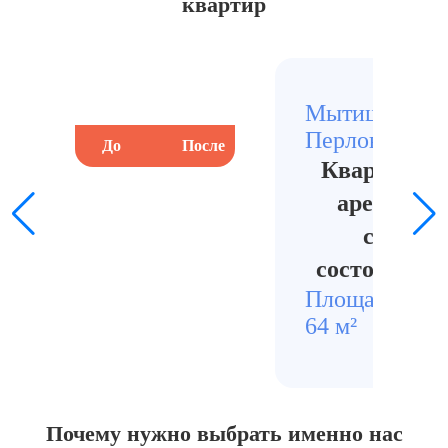
квартир
Мытищи, рай
Перловка
До
После
До
Квартира п
арендатор
сложно
состояние 
Площадь
Стои
64 м²
1280
Почему нужно выбрать
именно нас