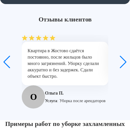
Отзывы клиентов
Квартира в Жостово сдаётся
Было мн
постоянно, после жильцов было
квартир
много загрязнений. Уборку сделали
разобра
аккуратно и без задержек. Сдали
тщатель
объект быстро.
С
Ольга П.
О
Услуга
:
Уборка после арендаторов
Примеры работ по уборке захламленных