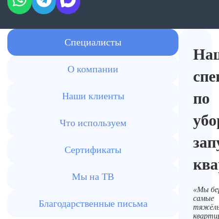
Специалисты
На
О компании
спе
по
Наши клиенты
убо
Что используем
за
Сертификаты
ква
Мы на ТВ
«Мы бе
самые
Благодарственные письма
тяжёл
кварти