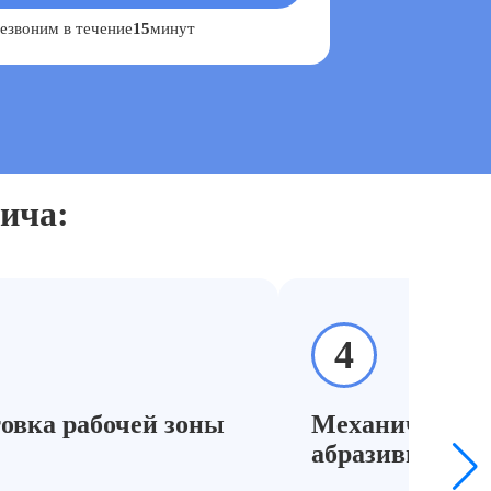
езвоним в течение
15
минут
пича:
4
овка рабочей зоны
Механическая
абразивная оч