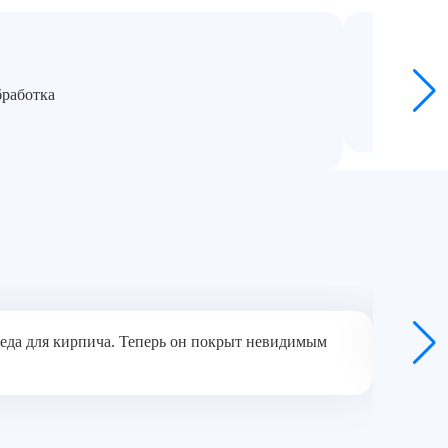
Под кл
Полный 
бработка
Восста
Декорат
реда для кирпича. Теперь он покрыт невидимым
Команда
Н