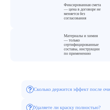
Фиксированная смета
— цена в договоре не
меняется без
согласования
Материалы и химия
— только
сертифицированные
составы, инструкции
по применению
Сколько держится эффект после оч
В среднем 3–5 лет, при гидрофобизации —
Удаляете ли краску полностью?