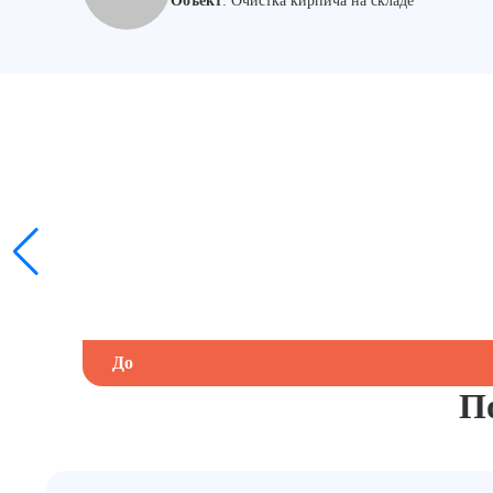
Объект
:
Очистка кирпича на складе
До
П