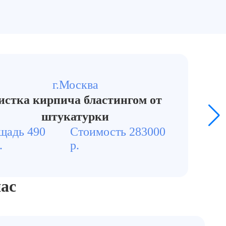
г.Москва
истка кирпича бластингом от
штукатурки
щадь 490
Стоимость 283000
.
р.
ас