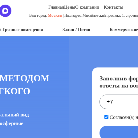
Главная
Цены
О компании
Контакты
Москва
Ваш город:
| Наш адрес: Михайловский проспект, 1, строени
/ Грязные помещения
Залив / Потоп
Коммерческие
 МЕТОДОМ
Заполнив фор
ответы на во
ГКОГО
чальный вид
Согласен(а) 
мосферные