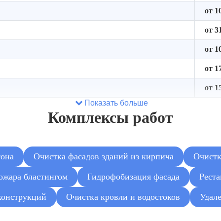
от 1
от 3
от 1
от 1
от 1
Показать больше
Комплексы работ
тона
Очистка фасадов зданий из кирпича
Очистк
ожара бластингом
Гидрофобизация фасада
Реста
конструкций
Очистка кровли и водостоков
Удале