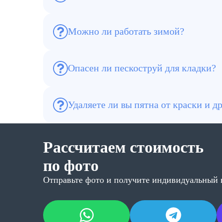
Да, удаляем старые лакокрасочные покрыт
Можно ли работать зимой?
Да, при температуре до -10°C с применен
Опасен ли пескоструй для кладки?
При правильном подборе фракции и давле
Удаляете ли вы пятна от краски и д
Да, мы специализируемся на удалении раз
кирпичных поверхностей.
Рассчитаем стоимость
по фото
Отправьте фото и получите индивидуальный 