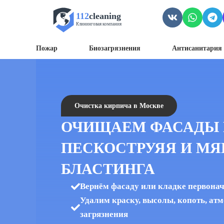
112
cleaning
Клининговая компания
Пожар
Биозагрязнения
Антисанитария 
Очистка кирпича в Москве
ОЧИЩАЕМ ФАСАДЫ
ПЕСКОСТРУЯЯ И МЯ
БЛАСТИНГА
Вернём фасаду или кладке первона
Удалим краску, высолы, копоть, ат
загрязнения