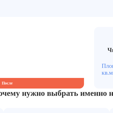
Ч
Пло
кв.м
После
очему нужно выбрать
именно н