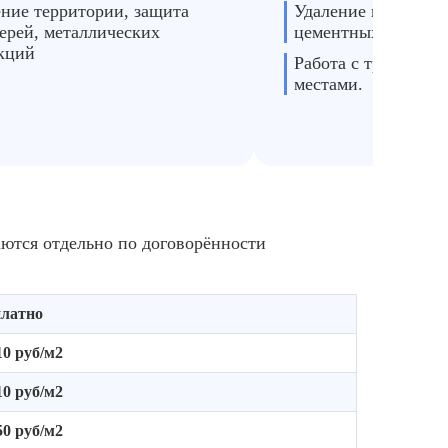
ние территории, защита
Удаление краски, ш
верей, металлических
цементных потёков,
кций
Работа с труднодо
местами.
аются отдельно по договорённости
платно
10 руб/м2
10 руб/м2
50 руб/м2