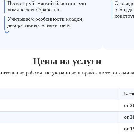
Пескоструй, мягкий бластинг или
Огражде
химическая обработка.
окон, д
констру
Учитываем особенности кладки,
декоративных элементов и
пожелания клиента.
Цены на услуги
нительные работы, не указанные в прайс-листе, оплачив
Бес
от 3
от 3
от 1