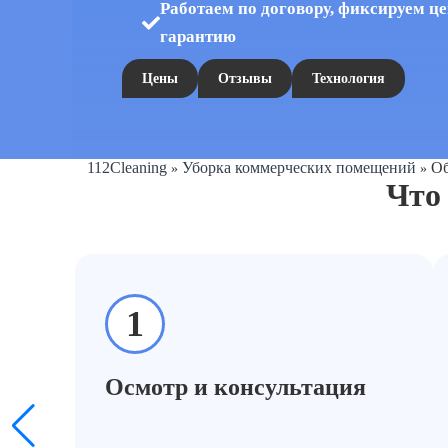
Работаем по договору, фиксируем це
гарантию
Цены
Отзывы
Технология
112Cleaning
Уборка коммерческих помещений
Об
»
»
Что 
1
Осмотр и консультация