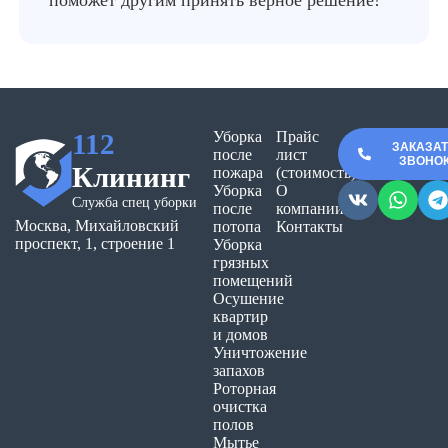
поможет другим принять верное решение!
112
Уборка
Прайс
ЗАКАЗА
после
лист
ЗВОНО
Клининг
пожара
(стоимость)
Уборка
О
Служба спец уборки
после
компании
Москва, Михайловский
потопа
Контакты
проспект, 1, строение 1
Уборка
грязных
помещений
Осушение
квартир
и домов
Уничтожение
запахов
Роторная
очистка
полов
Мытье