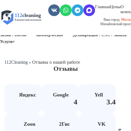
Главная
Цены
О
комп
112
cleaning
Моск
Ваш город:
Клининговая компания
Михайловский проспе
Пожар
Биозагрязнения
Антисанитария / Грязные помещения
Залив / Потоп
Коммерческие
Дезинфекция / СЭС / Запахи
Услуги+
112Cleaning
Отзывы о нашей работе
»
Отзывы
Яндекс
Google
Yell
5
4
3.4
Zoon
2Гис
VK