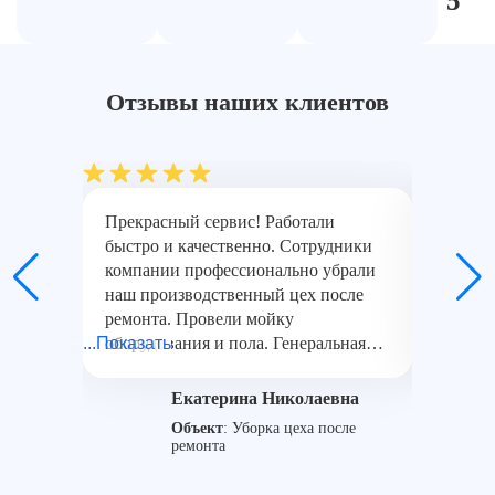
4.8
5
5
Отзывы наших клиентов
Прекрасный сервис! Работали
Заказыв
быстро и качественно. Сотрудники
очень г
компании профессионально убрали
больша
наш производственный цех после
клининг
ремонта. Провели мойку
объемом
...Показать
оборудования и пола. Генеральная
...Показат
относит
уборка офиса выполнена без
отмыли 
нареканий.
теперь 
Екатерина Николаевна
Объект
:
Уборка цеха после
ремонта